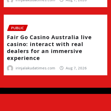
PUBLIC
Fair Go Casino Australia live
casino: interact with real
dealers for an immersive
experience
irinjalakudatimes.com
Aug 7, 2026
Copyright © 2024 | Irinjalakudatimes.com i
|
Newsio
by
ThemeArile