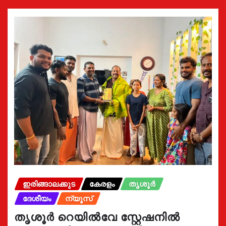
ഇരിങ്ങാലക്കുട
കേരളം
തൃശൂർ
ദേശീയം
ന്യൂസ്
തൃശൂർ റെയിൽവേ സ്റ്റേഷനിൽ