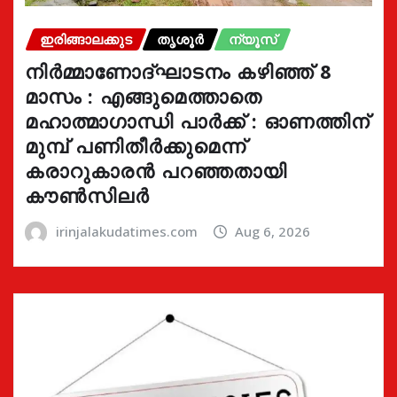
ഇരിങ്ങാലക്കുട
തൃശൂർ
ന്യൂസ്
നിർമ്മാണോദ്ഘാടനം കഴിഞ്ഞ് 8
മാസം : എങ്ങുമെത്താതെ
മഹാത്മാഗാന്ധി പാർക്ക് : ഓണത്തിന്
മുമ്പ് പണിതീർക്കുമെന്ന്
കരാറുകാരൻ പറഞ്ഞതായി
കൗൺസിലർ
irinjalakudatimes.com
Aug 6, 2026