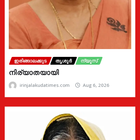
ഇരിങ്ങാലക്കുട
തൃശൂർ
ന്യൂസ്
നിര്യാതയായി
irinjalakudatimes.com
Aug 6, 2026