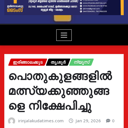
ഇരിങ്ങാലക്കുട
തൃശൂർ
ന്യൂസ്
പൊതുകുളങ്ങളിൽ
മത്സ്യക്കുഞ്ഞുങ്ങ
ളെ നിക്ഷേപിച്ചു
irinjalakudatimes.com
Jan 29, 2026
0