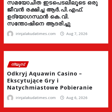
സമയോചിത ഇടപെടലിലൂടെ ഒരു
ജീവൻ രക്ഷിച്ച ആർ.പി.എഫ്.
ഉദ്യോഗസ്ഥൻ കെ.വി.
സന്തോഷിനെ ആദരിച്ചു
irinjalakudatimes.com
Aug 7, 2026
ന്യൂസ്
Odkryj Aquawin Casino –
Ekscytujące Gry i
Natychmiastowe Pobieranie
irinjalakudatimes.com
Aug 6, 2026