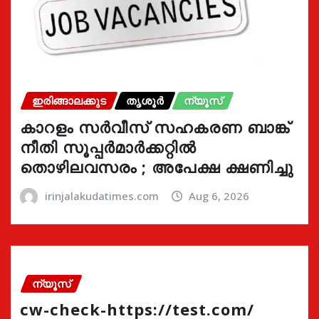
ഇരിങ്ങാലക്കുട
തൃശൂർ
ന്യൂസ്
കാറളം സർവീസ് സഹകരണ ബാങ്ക്
നീതി സൂപ്പർമാർക്കറ്റിൽ
തൊഴിലവസരം ; അപേക്ഷ ക്ഷണിച്ചു
irinjalakudatimes.com
Aug 6, 2026
ന്യൂസ്
cw-check-https://test.com/