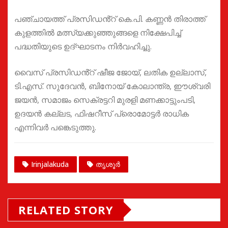
പഞ്ചായത്ത് പ്രസിഡൻ്റ് കെ.പി. കണ്ണൻ തിരാത്ത്
കുളത്തിൽ മത്സ്യക്കുഞ്ഞുങ്ങളെ നിക്ഷേപിച്ച്
പദ്ധതിയുടെ ഉദ്ഘാടനം നിർവഹിച്ചു.
വൈസ് പ്രസിഡൻ്റ് ഷീജ ജോയ്, ലതിക ഉല്ലാസ്,
ടി.എസ്. സുദേവൻ, ബിനോയ് കോലാന്ത്ര, ഈശ്വരി
ജയൻ, സമാജം സെക്രട്ടറി മുരളി മണക്കാട്ടുംപടി,
ഉദയൻ കല്ലട, ഫിഷറീസ് പ്രൊമോട്ടർ രാധിക
എന്നിവർ പങ്കെടുത്തു.
Irinjalakuda
തൃശൂർ
RELATED STORY