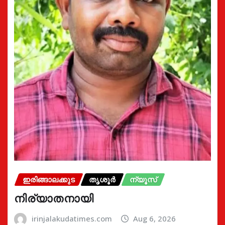
ഇരിങ്ങാലക്കുട
തൃശൂർ
ന്യൂസ്
നിര്യാതനായി
irinjalakudatimes.com
Aug 6, 2026