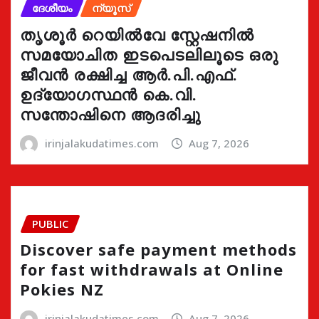
ദേശീയം
ന്യൂസ്
തൃശൂർ റെയിൽവേ സ്റ്റേഷനിൽ
സമയോചിത ഇടപെടലിലൂടെ ഒരു
ജീവൻ രക്ഷിച്ച ആർ.പി.എഫ്.
ഉദ്യോഗസ്ഥൻ കെ.വി.
സന്തോഷിനെ ആദരിച്ചു
irinjalakudatimes.com
Aug 7, 2026
PUBLIC
Discover safe payment methods
for fast withdrawals at Online
Pokies NZ
irinjalakudatimes.com
Aug 7, 2026