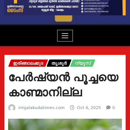
ഇരിങ്ങാലക്കുട
തൃശൂർ
ന്യൂസ്
പേർഷ്യൻ പൂച്ചയെ
കാണ്മാനില്ല
irinjalakudatimes.com
Oct 6, 2025
0