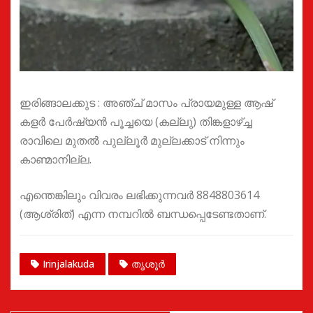
ഇരിങ്ങാലക്കുട : അഞ്ച് മാസം പ്രായമുള്ള ആഷ്
കളർ പേർഷ്യൻ പൂച്ചയെ (കല്ലു) തിങ്കളാഴ്ച്ച
രാവിലെ മുതൽ പുല്ലൂർ മുല്ലക്കാട് നിന്നും
കാണ്മാനില്ല.
എന്തെങ്കിലും വിവരം ലഭിക്കുന്നവർ 8848803614
(ആശ്രിത്) എന്ന നമ്പറിൽ ബന്ധപ്പെടേണ്ടതാണ്.
Irinjalakuda
തൃശൂർ