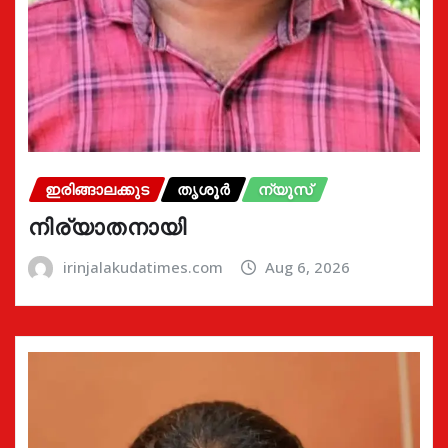
ഇരിങ്ങാലക്കുട
തൃശൂർ
ന്യൂസ്
നിര്യാതനായി
irinjalakudatimes.com
Aug 6, 2026