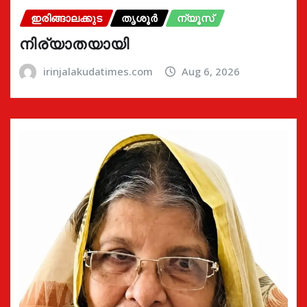
ഇരിങ്ങാലക്കുട
തൃശൂർ
ന്യൂസ്
നിര്യാതയായി
irinjalakudatimes.com
Aug 6, 2026