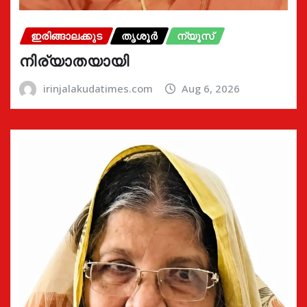
ഇരിങ്ങാലക്കുട
തൃശൂർ
ന്യൂസ്
നിര്യാതയായി
irinjalakudatimes.com
Aug 6, 2026