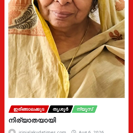
ഇരിങ്ങാലക്കുട
തൃശൂർ
ന്യൂസ്
നിര്യാതയായി
irinjalakudatimes.com
Aug 6, 2026