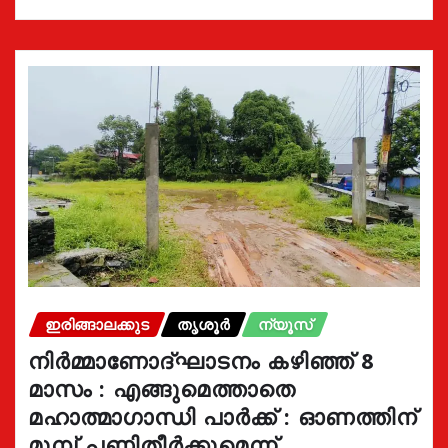
ഇരിങ്ങാലക്കുട
തൃശൂർ
ന്യൂസ്
നിർമ്മാണോദ്ഘാടനം കഴിഞ്ഞ് 8
മാസം : എങ്ങുമെത്താതെ
മഹാത്മാഗാന്ധി പാർക്ക് : ഓണത്തിന്
മുമ്പ് പണിതീർക്കുമെന്ന്