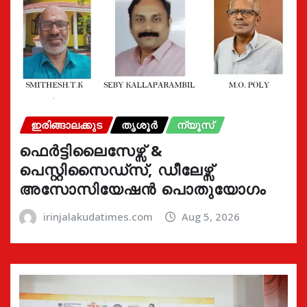
ഇരിങ്ങാലക്കുട
തൃശൂർ
ന്യൂസ്
ഫെർട്ടിലൈസേഴ്സ് &
പെസ്റ്റിസൈഡ്സ്, ഡീലേഴ്സ്
അസോസിയേഷൻ പൊതുയോഗം
irinjalakudatimes.com
Aug 5, 2026