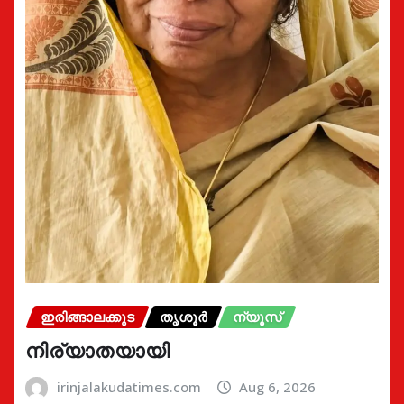
ഇരിങ്ങാലക്കുട
തൃശൂർ
ന്യൂസ്
നിര്യാതയായി
irinjalakudatimes.com
Aug 6, 2026