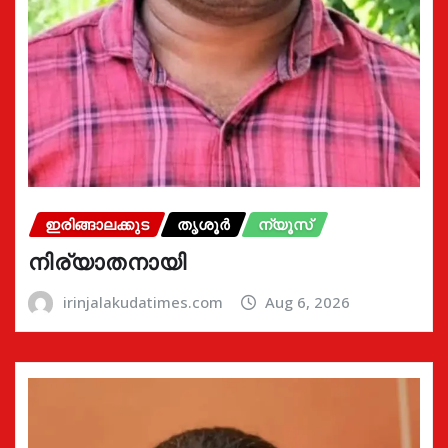
ഇരിങ്ങാലക്കുട
തൃശൂർ
ന്യൂസ്
നിര്യാതനായി
irinjalakudatimes.com
Aug 6, 2026