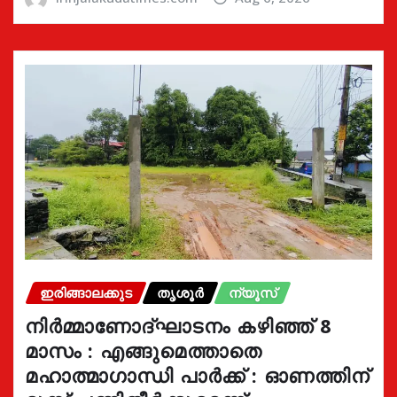
ഇരിങ്ങാലക്കുട
തൃശൂർ
ന്യൂസ്
നിർമ്മാണോദ്ഘാടനം കഴിഞ്ഞ് 8
മാസം : എങ്ങുമെത്താതെ
മഹാത്മാഗാന്ധി പാർക്ക് : ഓണത്തിന്