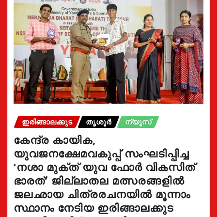
ഇരിങ്ങാലക്കുട
തൃശൂർ
ന്യൂസ്
കേന്ദ്ര കായിക,
യുവജനക്ഷേമവകുപ്പ് സംഘടിപ്പിച്ച
‘നശാ മുക്ത് യുവ ഫോർ വികസിത്
ഭാരത്’ ജില്ലാതല മത്സരങ്ങളിൽ
ജലഛായ ചിത്രരചനയിൽ മൂന്നാം
സ്ഥാനം നേടിയ ഇരിങ്ങാലക്കുട