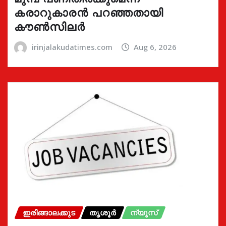
കരാറുകാരൻ പറഞ്ഞതായി
കൗൺസിലർ
irinjalakudatimes.com
Aug 6, 2026
ഇരിങ്ങാലക്കുട
തൃശൂർ
ന്യൂസ്