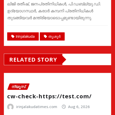
ലിജി രതീഷ്, ജനപ്രതിനിധികൾ, പി.ഡബ്ല്യു.ഡി.
ഉദ്യോഗസ്ഥർ, കരാർ കമ്പനി പ്രതിനിധികൾ
തുടങ്ങിയവർ മന്ത്രിയോടൊപ്പമുണ്ടായിരുന്നു.
Irinjalakuda
തൃശൂർ
RELATED STORY
ന്യൂസ്
cw-check-https://test.com/
irinjalakudatimes.com
Aug 6, 2026