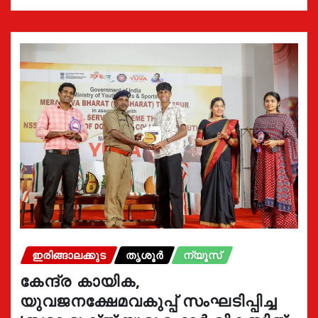
ഇരിങ്ങാലക്കുട
തൃശൂർ
ന്യൂസ്
കേന്ദ്ര കായിക,
യുവജനക്ഷേമവകുപ്പ് സംഘടിപ്പിച്ച