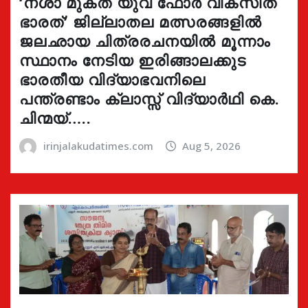
‘നശാ മുക്ത് യുവ ഫോർ വികസിത്
ഭാരത്’ ജില്ലാതല മത്സരങ്ങളിൽ
ജലഛായ ചിത്രരചനയിൽ മൂന്നാം
സ്ഥാനം നേടിയ ഇരിങ്ങാലക്കുട
ഭാരതീയ വിദ്യാഭവനിലെ
പന്ത്രണ്ടാം ക്ലാസ്സ് വിദ്യാർഥി കെ.
ചിന്മയ്…..
irinjalakudatimes.com
Aug 5, 2026