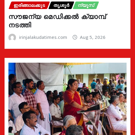
ഇരിങ്ങാലക്കുട
തൃശൂർ
ന്യൂസ്
സൗജന്യ മെഡിക്കൽ ക്യാമ്പ്
നടത്തി
irinjalakudatimes.com
Aug 5, 2026