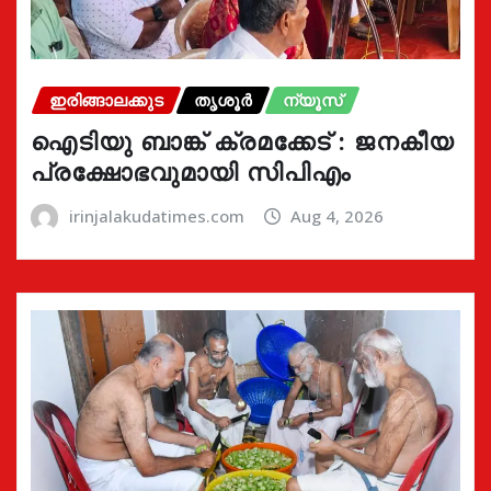
ഇരിങ്ങാലക്കുട
തൃശൂർ
ന്യൂസ്
ഐടിയു ബാങ്ക് ക്രമക്കേട് : ജനകീയ
പ്രക്ഷോഭവുമായി സിപിഎം
irinjalakudatimes.com
Aug 4, 2026