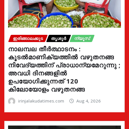
ഇരിങ്ങാലക്കുട
തൃശൂർ
ന്യൂസ്
നാലമ്പല തീർത്ഥാടനം :
കൂടൽമാണിക്യത്തിൽ വഴുതനങ്ങ
നിവേദ്യത്തിന് പ്രാധാന്യമേറുന്നു ;
അവധി ദിനങ്ങളിൽ
ഉപയോഗിക്കുന്നത് 120
കിലോയോളം വഴുതനങ്ങ
irinjalakudatimes.com
Aug 4, 2026