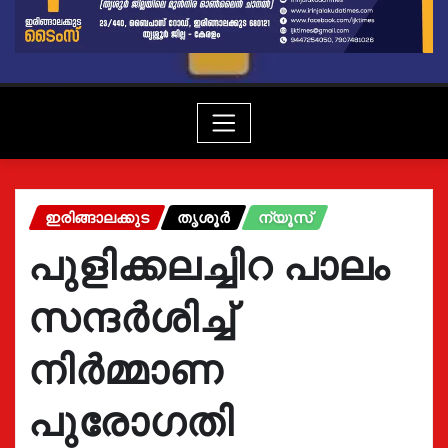
ഇരിങ്ങാലക്കുട
തൃശൂർ
ന്യൂസ്
പുളിക്കലച്ചിറ പാലം
സന്ദർശിച്ച്
നിർമ്മാണ
പുരോഗതി