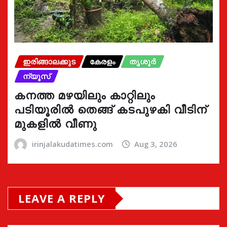
ഇരിങ്ങാലക്കുട
കേരളം
തൃശൂർ
ന്യൂസ്
കനത്ത മഴയിലും കാറ്റിലും
പടിയൂരിൽ തെങ്ങ് കടപുഴകി വീടിന്
മുകളിൽ വീണു
irinjalakudatimes.com
Aug 3, 2026
LEAVE A REPLY