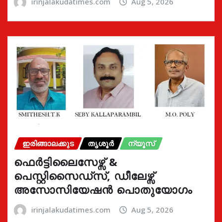
irinjalakudatimes.com
Aug 5, 2026
ഇരിങ്ങാലക്കുട
തൃശൂർ
ന്യൂസ്
ഫെർട്ടിലൈസേഴ്സ് &
പെസ്റ്റിസൈഡ്സ്, ഡീലേഴ്സ്
അസോസിയേഷൻ പൊതുയോഗം
irinjalakudatimes.com
Aug 5, 2026