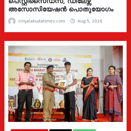
പെസ്റ്റിസൈഡ്സ്, ഡീലേഴ്സ്
അസോസിയേഷൻ പൊതുയോഗം
irinjalakudatimes.com
Aug 5, 2026