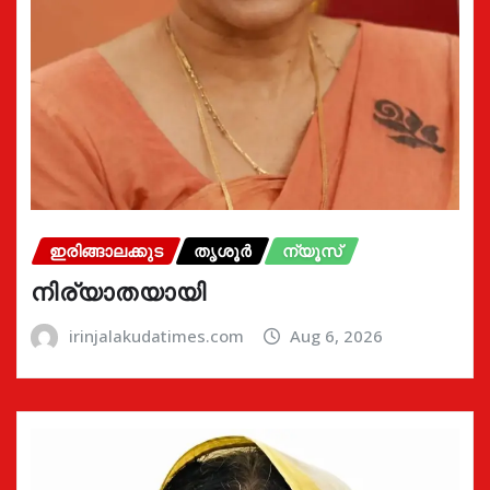
ഇരിങ്ങാലക്കുട
തൃശൂർ
ന്യൂസ്
നിര്യാതയായി
irinjalakudatimes.com
Aug 6, 2026