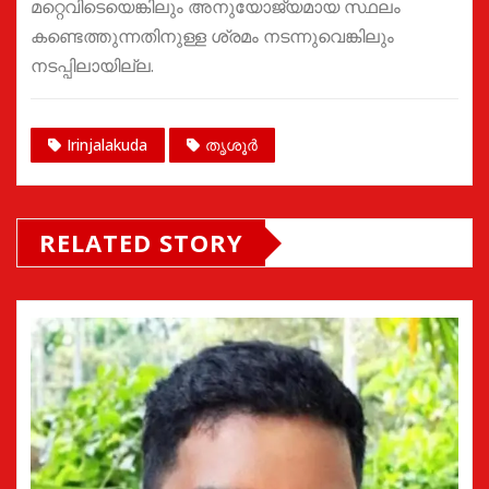
മറ്റെവിടെയെങ്കിലും അനുയോജ്യമായ സ്ഥലം
കണ്ടെത്തുന്നതിനുള്ള ശ്രമം നടന്നുവെങ്കിലും
നടപ്പിലായില്ല.
Irinjalakuda
തൃശൂർ
RELATED STORY