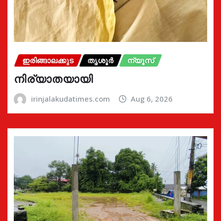
ഇരിങ്ങാലക്കുട
തൃശൂർ
ന്യൂസ്
നിര്യാതയായി
irinjalakudatimes.com
Aug 6, 2026