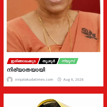
ഇരിങ്ങാലക്കുട
തൃശൂർ
ന്യൂസ്
നിര്യാതയായി
irinjalakudatimes.com
Aug 6, 2026