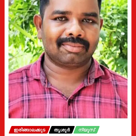
ഇരിങ്ങാലക്കുട
തൃശൂർ
ന്യൂസ്