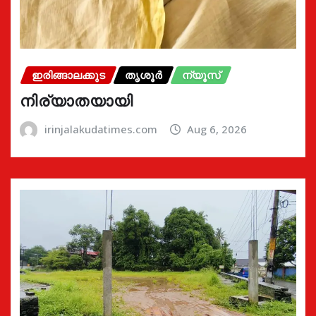
ഇരിങ്ങാലക്കുട
തൃശൂർ
ന്യൂസ്
നിര്യാതയായി
irinjalakudatimes.com
Aug 6, 2026