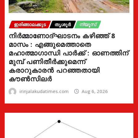
ഇരിങ്ങാലക്കുട
തൃശൂർ
ന്യൂസ്
നിർമ്മാണോദ്ഘാടനം കഴിഞ്ഞ് 8
മാസം : എങ്ങുമെത്താതെ
മഹാത്മാഗാന്ധി പാർക്ക് : ഓണത്തിന്
മുമ്പ് പണിതീർക്കുമെന്ന്
കരാറുകാരൻ പറഞ്ഞതായി
കൗൺസിലർ
irinjalakudatimes.com
Aug 6, 2026