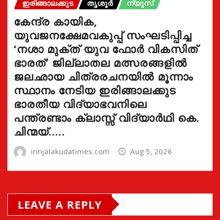
ഇരിങ്ങാലക്കുട
തൃശൂർ
ന്യൂസ്
കേന്ദ്ര കായിക,
യുവജനക്ഷേമവകുപ്പ് സംഘടിപ്പിച്ച
‘നശാ മുക്ത് യുവ ഫോർ വികസിത്
ഭാരത്’ ജില്ലാതല മത്സരങ്ങളിൽ
ജലഛായ ചിത്രരചനയിൽ മൂന്നാം
സ്ഥാനം നേടിയ ഇരിങ്ങാലക്കുട
ഭാരതീയ വിദ്യാഭവനിലെ
പന്ത്രണ്ടാം ക്ലാസ്സ് വിദ്യാർഥി കെ.
ചിന്മയ്…..
irinjalakudatimes.com
Aug 5, 2026
LEAVE A REPLY