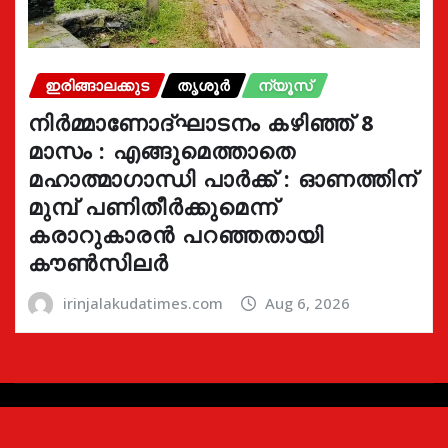
ഇരിങ്ങാലക്കുട
തൃശൂർ
ന്യൂസ്
നിർമ്മാണോദ്ഘാടനം കഴിഞ്ഞ് 8
മാസം : എങ്ങുമെത്താതെ
മഹാത്മാഗാന്ധി പാർക്ക് : ഓണത്തിന്
മുമ്പ് പണിതീർക്കുമെന്ന്
കരാറുകാരൻ പറഞ്ഞതായി
കൗൺസിലർ
irinjalakudatimes.com
Aug 6, 2026
Copyright © 2024 | Irinjalakudatimes.com i
|
Newsio
by
ThemeArile