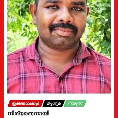
ഇരിങ്ങാലക്കുട
തൃശൂർ
ന്യൂസ്
നിര്യാതനായി