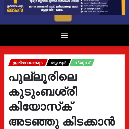
ഇരിങ്ങാലക്കുട
തൃശൂർ
ന്യൂസ്
പുല്ലൂരിലെ
കുടുംബശ്രീ
കിയോസ്‌ക്
അടഞ്ഞു കിടക്കാൻ