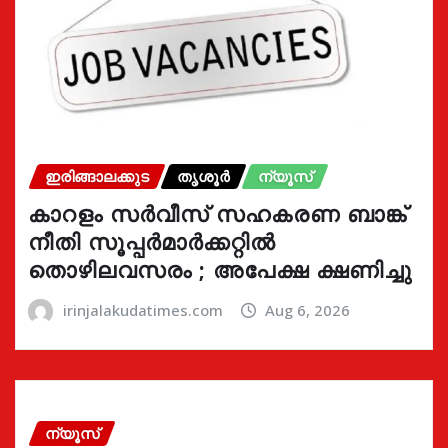
ഇരിങ്ങാലക്കുട
തൃശൂർ
ന്യൂസ്
കാറളം സർവീസ് സഹകരണ ബാങ്ക്
നീതി സൂപ്പർമാർക്കറ്റിൽ
തൊഴിലവസരം ; അപേക്ഷ ക്ഷണിച്ചു
irinjalakudatimes.com
Aug 6, 2026
ന്യൂസ്