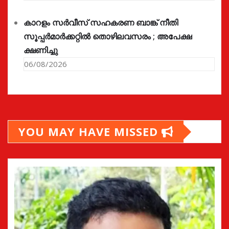
കാറളം സർവീസ് സഹകരണ ബാങ്ക് നീതി
സൂപ്പർമാർക്കറ്റിൽ തൊഴിലവസരം ; അപേക്ഷ
ക്ഷണിച്ചു
06/08/2026
YOU MAY HAVE MISSED