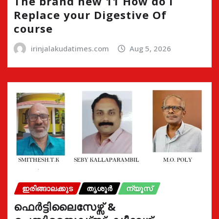
The brand new 11 How do i
Replace your Digestive Of
course
irinjalakudatimes.com
Aug 5, 2026
ഇരിങ്ങാലക്കുട
തൃശൂർ
ന്യൂസ്
ഫെർട്ടിലൈസേഴ്സ് &