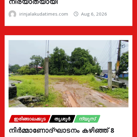
നിര്യാതയായി
irinjalakudatimes.com
Aug 6, 2026
ഇരിങ്ങാലക്കുട
തൃശൂർ
ന്യൂസ്
നിർമ്മാണോദ്ഘാടനം കഴിഞ്ഞ് 8