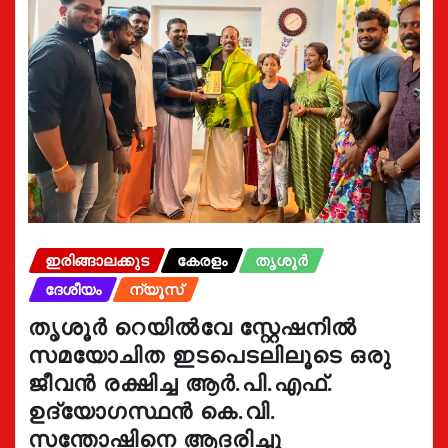
ഇരിങ്ങാലക്കുട
കേരളം
തൃശൂർ
ദേശീയം
ന്യൂസ്
തൃശൂർ റെയിൽവേ സ്റ്റേഷനിൽ
സമയോചിത ഇടപെടലിലൂടെ ഒരു
ജീവൻ രക്ഷിച്ച ആർ.പി.എഫ്.
ഉദ്യോഗസ്ഥൻ കെ.വി.
സന്തോഷിനെ ആദരിച്ചു