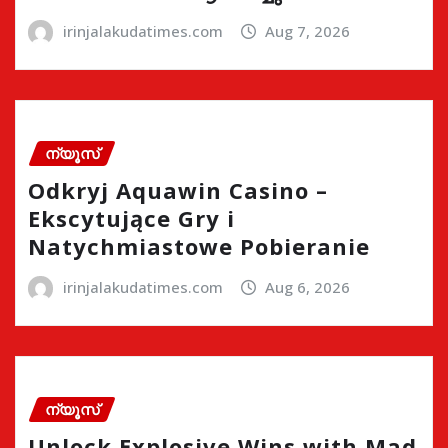
irinjalakudatimes.com
Aug 7, 2026
ന്യൂസ്
Odkryj Aquawin Casino –
Ekscytujące Gry i
Natychmiastowe Pobieranie
irinjalakudatimes.com
Aug 6, 2026
ന്യൂസ്
Unlock Explosive Wins with Mad