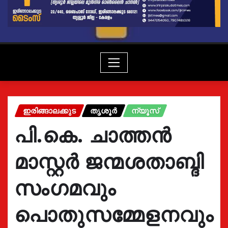
ഇരിങ്ങാലക്കുട
തൃശൂർ
ന്യൂസ്
പി.കെ. ചാത്തൻ
മാസ്റ്റർ ജന്മശതാബ്ദി
സംഗമവും
പൊതുസമ്മേളനവും