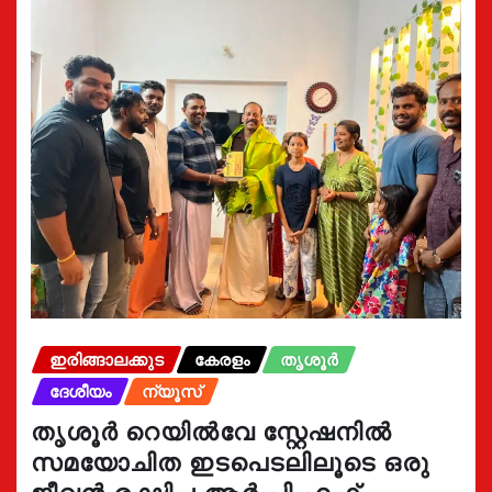
ഇരിങ്ങാലക്കുട
കേരളം
തൃശൂർ
ദേശീയം
ന്യൂസ്
തൃശൂർ റെയിൽവേ സ്റ്റേഷനിൽ
സമയോചിത ഇടപെടലിലൂടെ ഒരു