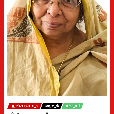
ഇരിങ്ങാലക്കുട
തൃശൂർ
ന്യൂസ്