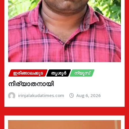
ഇരിങ്ങാലക്കുട
തൃശൂർ
ന്യൂസ്
നിര്യാതനായി
irinjalakudatimes.com
Aug 6, 2026