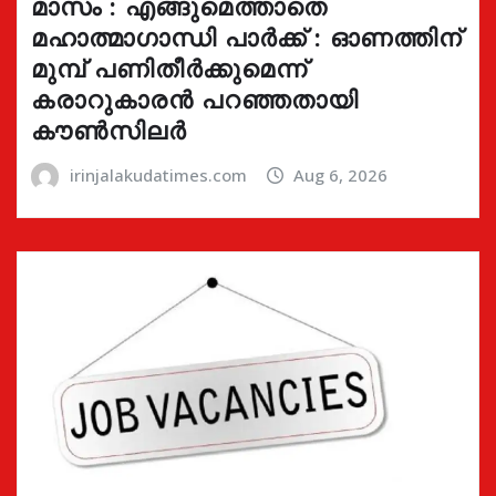
മാസം : എങ്ങുമെത്താതെ
മഹാത്മാഗാന്ധി പാർക്ക് : ഓണത്തിന്
മുമ്പ് പണിതീർക്കുമെന്ന്
കരാറുകാരൻ പറഞ്ഞതായി
കൗൺസിലർ
irinjalakudatimes.com
Aug 6, 2026