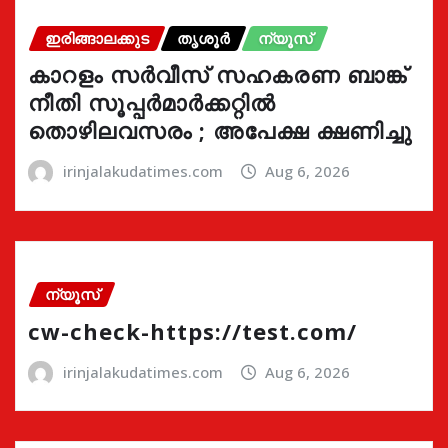
ഇരിങ്ങാലക്കുട
തൃശൂർ
ന്യൂസ്
കാറളം സർവീസ് സഹകരണ ബാങ്ക്
നീതി സൂപ്പർമാർക്കറ്റിൽ
തൊഴിലവസരം ; അപേക്ഷ ക്ഷണിച്ചു
irinjalakudatimes.com
Aug 6, 2026
ന്യൂസ്
cw-check-https://test.com/
irinjalakudatimes.com
Aug 6, 2026