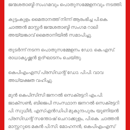
ജന്മശതാബ്ദി സംഗമവും പൊതുസമ്മേളനവും നടത്തി.
കുട്ടംകുളം മൈതാനത്ത് നിന്ന് ആരംഭിച്ച പി.കെ.
ചാത്തൻ മാസ്റ്റർ ജന്മശതാബ്ദി സംഗമ റാലി
അയ്യങ്കാവ് മൈതാനിയിൽ സമാപിച്ചു.
തുടർന്ന് നടന്ന പൊതുസമ്മേളനം ഡോ. കെ.എസ്.
രാധാകൃഷ്ണൻ ഉദ്ഘാടനം ചെയ്തു.
കെപിഎംഎസ് പ്രസിഡന്റ് ഡോ. പി.പി. വാവ
അധ്യക്ഷത വഹിച്ചു.
മുൻ കെപിസിസി ജനറൽ സെക്രട്ടറി എം.പി.
ജാക്സൺ, ബിജെപി സംസ്ഥാന ജനറൽ സെക്രട്ടറി
പി. സുധീർ, എസ്എൻഡിപി മുകുന്ദപുരം യൂണിയൻ
പ്രസിഡന്റ് സന്തോഷ് ചെറാക്കുളം, പി.കെ. ചാത്തൻ
മാസ്റ്ററുടെ മകൻ പി.സി. മോഹനൻ, കെപിഎംഎസ്