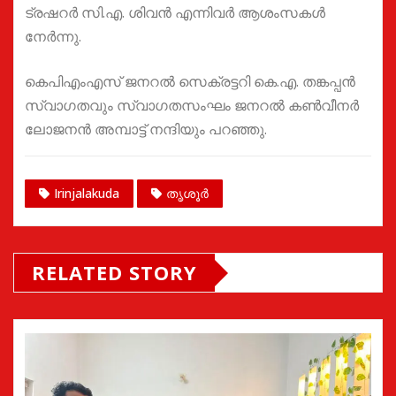
ട്രഷറർ സി.എ. ശിവൻ എന്നിവർ ആശംസകൾ
നേർന്നു.
കെപിഎംഎസ് ജനറൽ സെക്രട്ടറി കെ.എ. തങ്കപ്പൻ
സ്വാഗതവും സ്വാഗതസംഘം ജനറൽ കൺവീനർ
ലോജനൻ അമ്പാട്ട് നന്ദിയും പറഞ്ഞു.
Irinjalakuda
തൃശൂർ
RELATED STORY