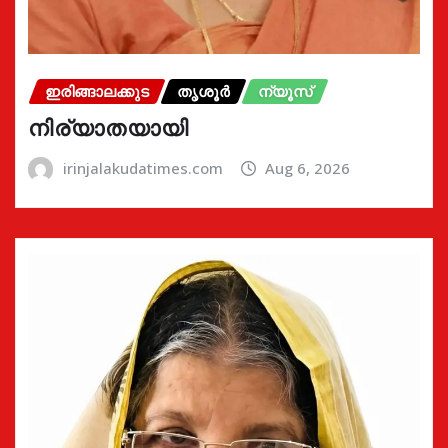
ഇരിങ്ങാലക്കുട
തൃശൂർ
ന്യൂസ്
നിര്യാതയായി
irinjalakudatimes.com
Aug 6, 2026