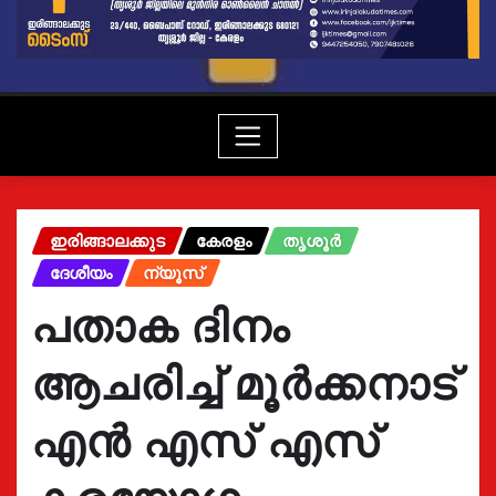
ഇരിങ്ങാലക്കുട
കേരളം
തൃശൂർ
ദേശീയം
ന്യൂസ്
പതാക ദിനം
ആചരിച്ച് മൂർക്കനാട്
എൻ എസ് എസ്