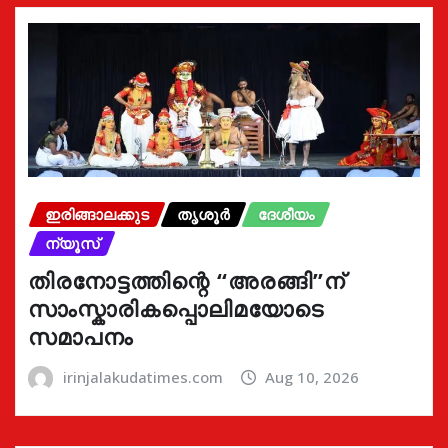
ഇരിങ്ങാലക്കുട
തൃശൂർ
ദേശീയം
ന്യൂസ്
തിരനോട്ടത്തിന്റെ “അരങ്ങി”ന്
സാംസ്കാരികപ്പൊലിമയോടെ
സമാപനം
irinjalakudatimes.com
Aug 10, 2026