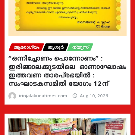
ആരോഗ്യം
തൃശൂർ
ന്യൂസ്
“ഒന്നിച്ചോണം പൊന്നോണം” :
ഇരിങ്ങാലക്കുടയിലെ ഓണാഘോഷം
ഇത്തവണ താരപ്രഭയിൽ :
സംഘാടകസമിതി യോഗം 12ന്
irinjalakudatimes.com
Aug 10, 2026