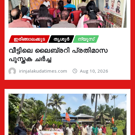
ഇരിങ്ങാലക്കുട
തൃശൂർ
ന്യൂസ്
വീട്ടിലെ ലൈബ്രറി പ്രതിമാസ
പുസ്തക ചർച്ച
irinjalakudatimes.com
Aug 10, 2026