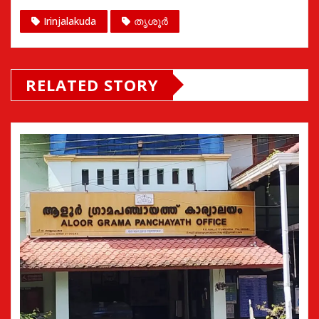
Irinjalakuda
തൃശൂർ
RELATED STORY