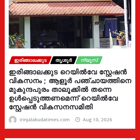
ഇരിങ്ങാലക്കുട
തൃശൂർ
ന്യൂസ്
ഇരിങ്ങാലക്കുട റെയിൽവേ സ്റ്റേഷൻ
വികസനം ; ആളൂർ പഞ്ചായത്തിനെ
മുകുന്ദപുരം താലൂക്കിൽ തന്നെ
ഉൾപ്പെടുത്തണമെന്ന് റെയിൽവേ
സ്റ്റേഷൻ വികസനസമിതി
irinjalakudatimes.com
Aug 10, 2026