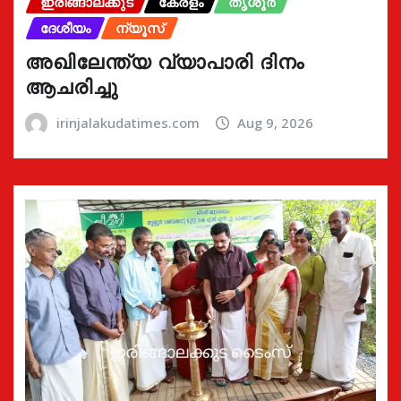
ഇരിങ്ങാലക്കുട
കേരളം
തൃശൂർ
ദേശീയം
ന്യൂസ്
അഖിലേന്ത്യ വ്യാപാരി ദിനം
ആചരിച്ചു
irinjalakudatimes.com
Aug 9, 2026