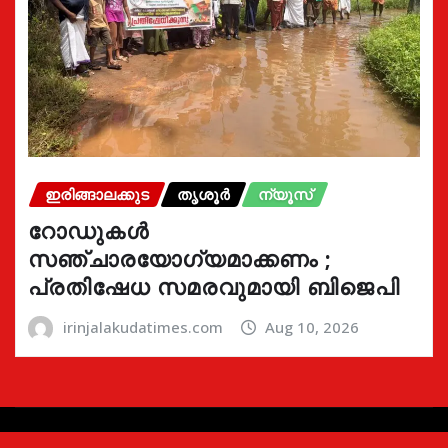
ഇരിങ്ങാലക്കുട
തൃശൂർ
ന്യൂസ്
റോഡുകൾ
സഞ്ചാരയോഗ്യമാക്കണം ;
പ്രതിഷേധ സമരവുമായി ബിജെപി
irinjalakudatimes.com
Aug 10, 2026
Copyright © 2024 | Irinjalakudatimes.com i
|
Newsio
by