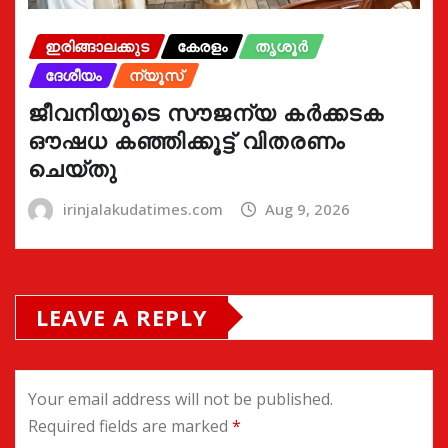
ഇരിങ്ങാലക്കുട
കേരളം
തൃശൂർ
ദേശീയം
ന്യൂസ്
ജീവനിയുടെ സൗജന്യ കർക്കടക
ഔഷധ കഞ്ഞിക്കൂട്ട് വിതരണം
ചെയ്തു
irinjalakudatimes.com
Aug 9, 2026
LEAVE A REPLY
Your email address will not be published.
Required fields are marked
*