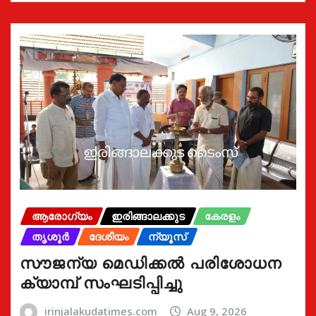
ആരോഗ്യം
ഇരിങ്ങാലക്കുട
കേരളം
തൃശൂർ
ദേശീയം
ന്യൂസ്
സൗജന്യ മെഡിക്കൽ പരിശോധന
ക്യാമ്പ് സംഘടിപ്പിച്ചു
irinjalakudatimes.com
Aug 9, 2026