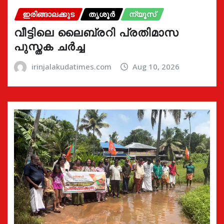
ഇരിങ്ങാലക്കുട
തൃശൂർ
ന്യൂസ്
വീട്ടിലെ ലൈബ്രറി പ്രതിമാസ
പുസ്തക ചർച്ച
irinjalakudatimes.com
Aug 10, 2026