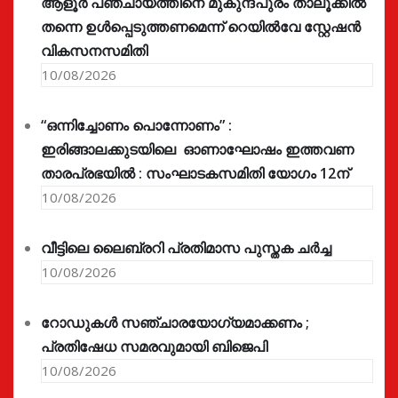
ആളൂർ പഞ്ചായത്തിനെ മുകുന്ദപുരം താലൂക്കിൽ
തന്നെ ഉൾപ്പെടുത്തണമെന്ന് റെയിൽവേ സ്റ്റേഷൻ
വികസനസമിതി
10/08/2026
“ഒന്നിച്ചോണം പൊന്നോണം” :
ഇരിങ്ങാലക്കുടയിലെ ഓണാഘോഷം ഇത്തവണ
താരപ്രഭയിൽ : സംഘാടകസമിതി യോഗം 12ന്
10/08/2026
വീട്ടിലെ ലൈബ്രറി പ്രതിമാസ പുസ്തക ചർച്ച
10/08/2026
റോഡുകൾ സഞ്ചാരയോഗ്യമാക്കണം ;
പ്രതിഷേധ സമരവുമായി ബിജെപി
10/08/2026