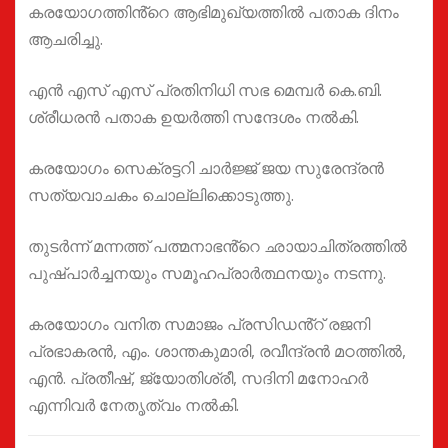
കരയോഗത്തിൻ്റെ ആഭിമുഖ്യത്തിൽ പതാക ദിനം
ആചരിച്ചു.
എൻ എസ് എസ് പ്രതിനിധി സഭ മെമ്പർ കെ.ബി.
ശ്രീധരൻ പതാക ഉയർത്തി സന്ദേശം നൽകി.
കരയോഗം സെക്രട്ടറി ചാർജ്ജ് ജയ സുരേന്ദ്രൻ
സത്യവാചകം ചൊല്ലിക്കൊടുത്തു.
തുടർന്ന് മന്നത്ത് പത്മനാഭൻ്റെ ഛായാചിത്രത്തിൽ
പുഷ്‌പാർച്ചനയും സമൂഹപ്രാർത്ഥനയും നടന്നു.
കരയോഗം വനിത സമാജം പ്രസിഡൻ്റ് രജനി
പ്രഭാകരൻ, എം. ശാന്തകുമാരി, രവീന്ദ്രൻ മഠത്തിൽ,
എൻ. പ്രതീഷ്, ജ്യോതിശ്രീ, സദിനി മനോഹർ
എന്നിവർ നേതൃത്വം നൽകി.