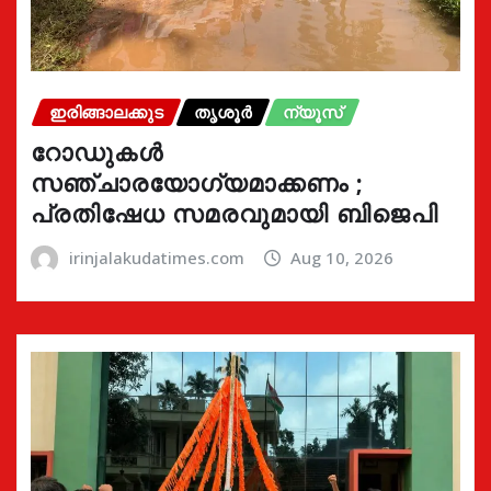
ഇരിങ്ങാലക്കുട
തൃശൂർ
ന്യൂസ്
റോഡുകൾ
സഞ്ചാരയോഗ്യമാക്കണം ;
പ്രതിഷേധ സമരവുമായി ബിജെപി
irinjalakudatimes.com
Aug 10, 2026