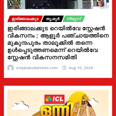
ഇരിങ്ങാലക്കുട
തൃശൂർ
ന്യൂസ്
ഇരിങ്ങാലക്കുട റെയിൽവേ സ്റ്റേഷൻ
വികസനം ; ആളൂർ പഞ്ചായത്തിനെ
മുകുന്ദപുരം താലൂക്കിൽ തന്നെ
ഉൾപ്പെടുത്തണമെന്ന് റെയിൽവേ
സ്റ്റേഷൻ വികസനസമിതി
irinjalakudatimes.com
Aug 10, 2026