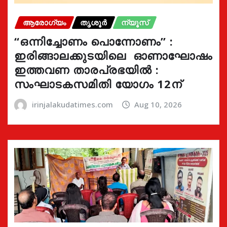
ആരോഗ്യം
തൃശൂർ
ന്യൂസ്
“ഒന്നിച്ചോണം പൊന്നോണം” :
ഇരിങ്ങാലക്കുടയിലെ ഓണാഘോഷം
ഇത്തവണ താരപ്രഭയിൽ :
സംഘാടകസമിതി യോഗം 12ന്
irinjalakudatimes.com
Aug 10, 2026