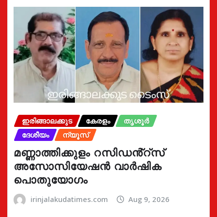
ഇരിങ്ങാലക്കുട
കേരളം
തൃശൂർ
ദേശീയം
ന്യൂസ്
മണ്ണാത്തിക്കുളം റസിഡൻ്റ്സ്
അസോസിയേഷൻ വാർഷിക
പൊതുയോഗം
irinjalakudatimes.com
Aug 9, 2026