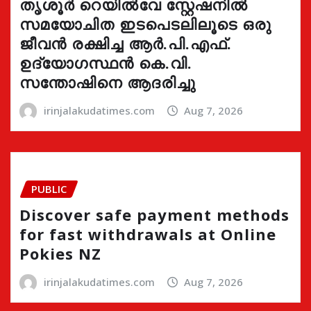
തൃശൂർ റെയിൽവേ സ്റ്റേഷനിൽ
സമയോചിത ഇടപെടലിലൂടെ ഒരു
ജീവൻ രക്ഷിച്ച ആർ.പി.എഫ്.
ഉദ്യോഗസ്ഥൻ കെ.വി.
സന്തോഷിനെ ആദരിച്ചു
irinjalakudatimes.com
Aug 7, 2026
PUBLIC
Discover safe payment methods
for fast withdrawals at Online
Pokies NZ
irinjalakudatimes.com
Aug 7, 2026