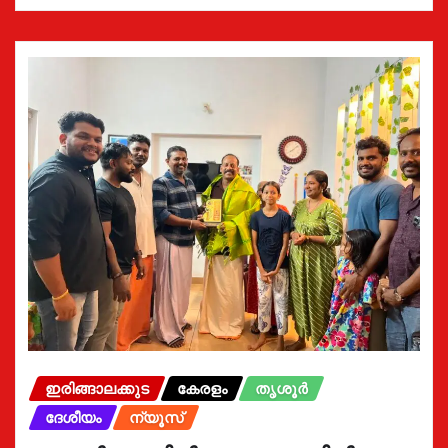
ഇരിങ്ങാലക്കുട
കേരളം
തൃശൂർ
ദേശീയം
ന്യൂസ്