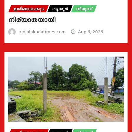
ഇരിങ്ങാലക്കുട
തൃശൂർ
ന്യൂസ്
നിര്യാതയായി
irinjalakudatimes.com
Aug 6, 2026