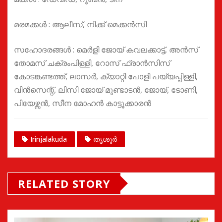
മരമക്കൾ : ആലീസ്, നിക്ക് മെക്കൻസി
സഹോദരങ്ങൾ : മെർളി ജോയ് കവലക്കാട്ട്, അൻസ്
തോമസ് ചക്രംപിള്ളി, റോസ് ഫ്രാൻസിസ്
കോടങ്കണ്ടത്ത്, ലാസർ, ക്യാറ്റി പോളി പയ്യപ്പിള്ളി,
വിൻസെന്റ്, ലിസി ജോയ് മുണ്ടാടൻ, ജോയ്, ടോണി,
പിയേഴ്സൻ, സീന മോഹൻ കാട്ടൂക്കാരൻ
Irinjalakuda
തൃശൂർ
RELATED STORY