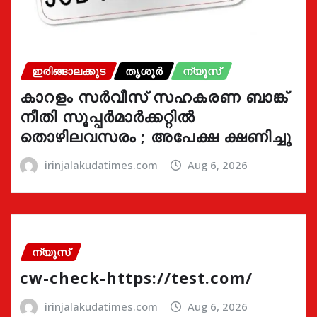
ഇരിങ്ങാലക്കുട
തൃശൂർ
ന്യൂസ്
കാറളം സർവീസ് സഹകരണ ബാങ്ക്
നീതി സൂപ്പർമാർക്കറ്റിൽ
തൊഴിലവസരം ; അപേക്ഷ ക്ഷണിച്ചു
irinjalakudatimes.com
Aug 6, 2026
ന്യൂസ്
cw-check-https://test.com/
irinjalakudatimes.com
Aug 6, 2026