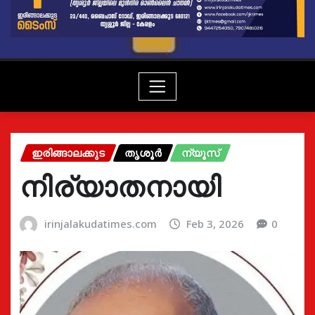
ഇരിങ്ങാലക്കുട
തൃശൂർ
ന്യൂസ്
നിര്യാതനായി
irinjalakudatimes.com
Feb 3, 2026
0