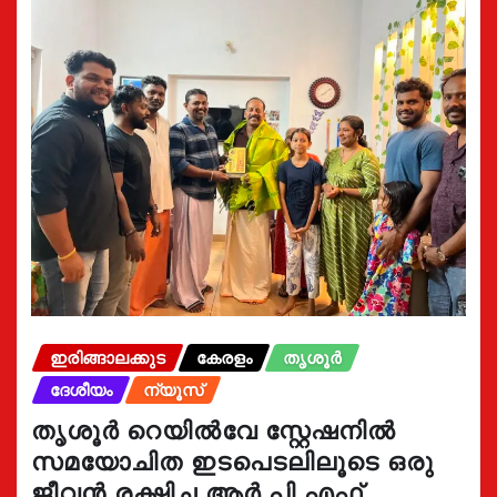
ഇരിങ്ങാലക്കുട
കേരളം
തൃശൂർ
ദേശീയം
ന്യൂസ്
തൃശൂർ റെയിൽവേ സ്റ്റേഷനിൽ
സമയോചിത ഇടപെടലിലൂടെ ഒരു
ജീവൻ രക്ഷിച്ച ആർ.പി.എഫ്.