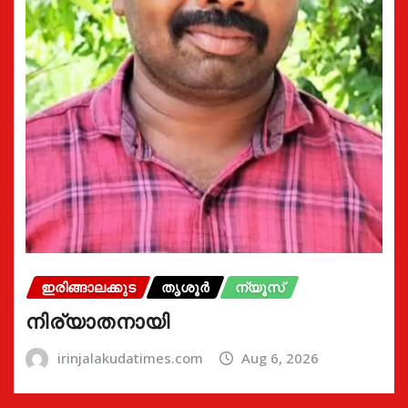
ഇരിങ്ങാലക്കുട
തൃശൂർ
ന്യൂസ്
നിര്യാതനായി
irinjalakudatimes.com
Aug 6, 2026