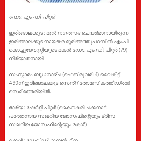
ഡോ. എം.ഡി. പീറ്റർ
ഇരിങ്ങാലക്കുട : മുൻ നഗരസഭ ചെയർമാനായിരുന്ന
ഇരിങ്ങാലക്കുട നായങ്കര മുരിങ്ങത്തുപറമ്പിൽ എം.പി.
കൊച്ചുദേവസ്സിയുടെ മകൻ ഡോ. എം.ഡി. പീറ്റർ (79)
നിര്യാതനായി.
സംസ്കാരം ബുധനാഴ്ച (ഫെബ്രുവരി 4) വൈകീട്ട്
4.30ന് ഇരിങ്ങാലക്കുട സെൻ്റ് തോമസ് കത്തീഡ്രൽ
സെമിത്തേരിയിൽ.
ഭാര്യ : ഷേർളി പീറ്റർ (കൈനകരി ചക്കനാട്
പരേതനായ സഖറിയ ജോസഫിന്റെയും ട്രീസ
സഖറിയ ജോസഫിന്റെയും മകൾ)
മക്കൾ : ഡേവിഡ്, റൂബൻ, ടീന