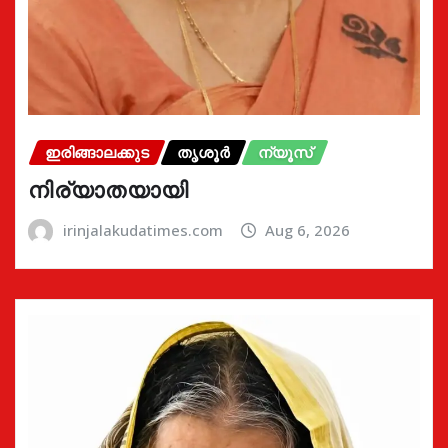
ഇരിങ്ങാലക്കുട
തൃശൂർ
ന്യൂസ്
നിര്യാതയായി
irinjalakudatimes.com
Aug 6, 2026