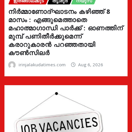
ഇരിങ്ങാലക്കുട
തൃശൂർ
ന്യൂസ്
നിർമ്മാണോദ്ഘാടനം കഴിഞ്ഞ് 8
മാസം : എങ്ങുമെത്താതെ
മഹാത്മാഗാന്ധി പാർക്ക് : ഓണത്തിന്
മുമ്പ് പണിതീർക്കുമെന്ന്
കരാറുകാരൻ പറഞ്ഞതായി
കൗൺസിലർ
irinjalakudatimes.com
Aug 6, 2026