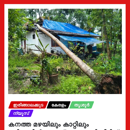
ഇരിങ്ങാലക്കുട
കേരളം
തൃശൂർ
ന്യൂസ്
കനത്ത മഴയിലും കാറ്റിലും