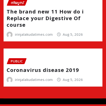
ന്യൂസ്
The brand new 11 How do i
Replace your Digestive Of
course
irinjalakudatimes.com
Aug 5, 2026
PUBLIC
Coronavirus disease 2019
irinjalakudatimes.com
Aug 5, 2026