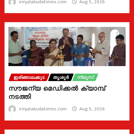
irinjalakudatimes.com
Aug 5, 2026
ഇരിങ്ങാലക്കുട
തൃശൂർ
ന്യൂസ്
സൗജന്യ മെഡിക്കൽ ക്യാമ്പ്
നടത്തി
irinjalakudatimes.com
Aug 5, 2026