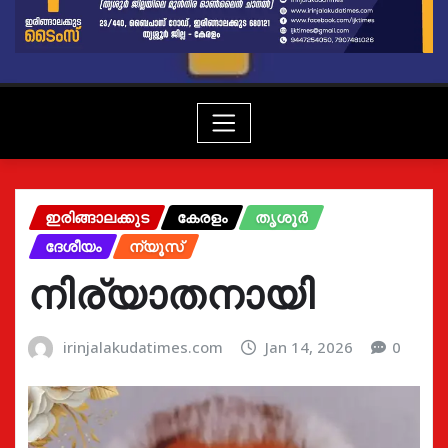
ഇരിങ്ങാലക്കുട
കേരളം
തൃശൂർ
ദേശീയം
ന്യൂസ്
നിര്യാതനായി
irinjalakudatimes.com
Jan 14, 2026
0