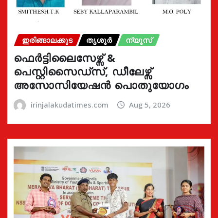
ഇരിങ്ങാലക്കുട
തൃശൂർ
ന്യൂസ്
ഫെർട്ടിലൈസേഴ്സ് &
പെസ്റ്റിസൈഡ്സ്, ഡീലേഴ്സ്
അസോസിയേഷൻ പൊതുയോഗം
irinjalakudatimes.com
Aug 5, 2026