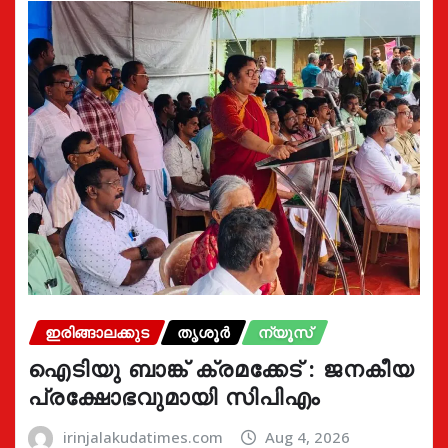
ഇരിങ്ങാലക്കുട
തൃശൂർ
ന്യൂസ്
ഐടിയു ബാങ്ക് ക്രമക്കേട് : ജനകീയ
പ്രക്ഷോഭവുമായി സിപിഎം
irinjalakudatimes.com
Aug 4, 2026