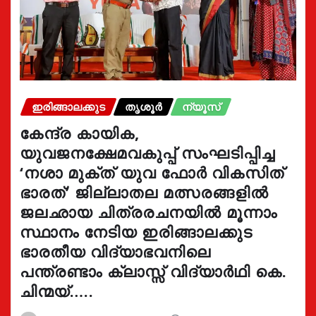
ഇരിങ്ങാലക്കുട
തൃശൂർ
ന്യൂസ്
കേന്ദ്ര കായിക,
യുവജനക്ഷേമവകുപ്പ് സംഘടിപ്പിച്ച
‘നശാ മുക്ത് യുവ ഫോർ വികസിത്
ഭാരത്’ ജില്ലാതല മത്സരങ്ങളിൽ
ജലഛായ ചിത്രരചനയിൽ മൂന്നാം
സ്ഥാനം നേടിയ ഇരിങ്ങാലക്കുട
ഭാരതീയ വിദ്യാഭവനിലെ
പന്ത്രണ്ടാം ക്ലാസ്സ് വിദ്യാർഥി കെ.
ചിന്മയ്…..