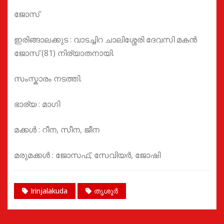
ജോസ്
ഇരിങ്ങാലക്കുട : വാടച്ചിറ ചാലിശ്ശേരി ദേവസി മകൻ
ജോസ് (81) നിര്യാതനായി.
സംസ്കാരം നടത്തി.
ഭാര്യ : മാഗി
മക്കൾ : റീന, സീന, ജീന
മരുമക്കൾ : ജോസഫ്, സേവിയർ, ജോഷി
Irinjalakuda
തൃശൂർ