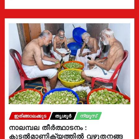
ഇരിങ്ങാലക്കുട
തൃശൂർ
ന്യൂസ്
നാലമ്പല തീർത്ഥാടനം :
കൂടൽമാണിക്യത്തിൽ വഴുതനങ്ങ