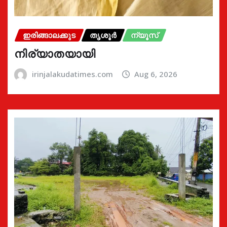
ഇരിങ്ങാലക്കുട
തൃശൂർ
ന്യൂസ്
നിര്യാതയായി
irinjalakudatimes.com
Aug 6, 2026