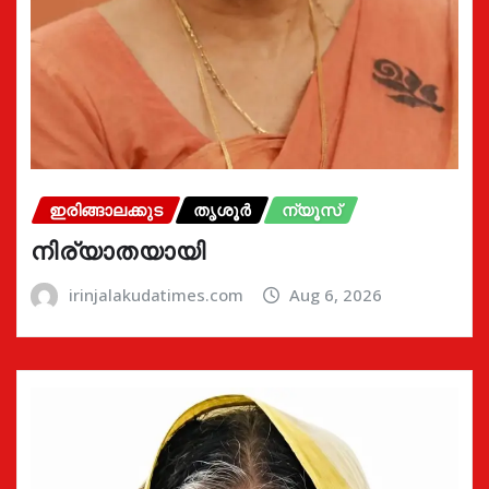
ഇരിങ്ങാലക്കുട
തൃശൂർ
ന്യൂസ്
നിര്യാതയായി
irinjalakudatimes.com
Aug 6, 2026