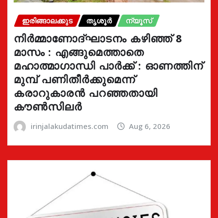
ഇരിങ്ങാലക്കുട
തൃശൂർ
ന്യൂസ്
നിർമ്മാണോദ്ഘാടനം കഴിഞ്ഞ് 8
മാസം : എങ്ങുമെത്താതെ
മഹാത്മാഗാന്ധി പാർക്ക് : ഓണത്തിന്
മുമ്പ് പണിതീർക്കുമെന്ന്
കരാറുകാരൻ പറഞ്ഞതായി
കൗൺസിലർ
irinjalakudatimes.com
Aug 6, 2026