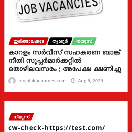
ഇരിങ്ങാലക്കുട
തൃശൂർ
ന്യൂസ്
കാറളം സർവീസ് സഹകരണ ബാങ്ക്
നീതി സൂപ്പർമാർക്കറ്റിൽ
തൊഴിലവസരം ; അപേക്ഷ ക്ഷണിച്ചു
irinjalakudatimes.com
Aug 6, 2026
ന്യൂസ്
cw-check-https://test.com/