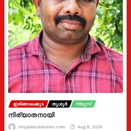
ഇരിങ്ങാലക്കുട
തൃശൂർ
ന്യൂസ്
നിര്യാതനായി
irinjalakudatimes.com
Aug 6, 2026