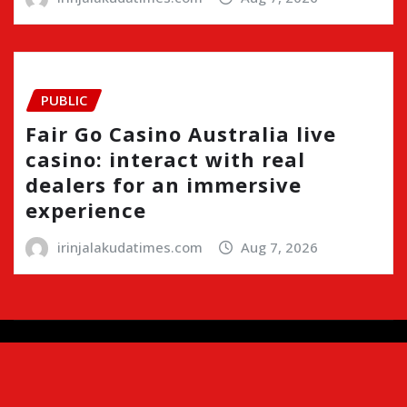
PUBLIC
Fair Go Casino Australia live
casino: interact with real
dealers for an immersive
experience
irinjalakudatimes.com
Aug 7, 2026
Copyright © 2024 | Irinjalakudatimes.com i
|
Newsio
by
ThemeArile