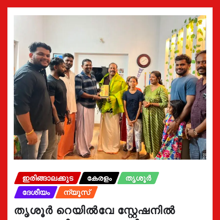
ഇരിങ്ങാലക്കുട
കേരളം
തൃശൂർ
ദേശീയം
ന്യൂസ്
തൃശൂർ റെയിൽവേ സ്റ്റേഷനിൽ