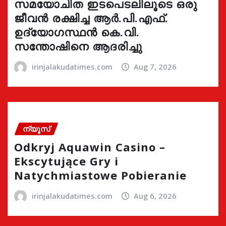
സമയോചിത ഇടപെടലിലൂടെ ഒരു
ജീവൻ രക്ഷിച്ച ആർ.പി.എഫ്.
ഉദ്യോഗസ്ഥൻ കെ.വി.
സന്തോഷിനെ ആദരിച്ചു
irinjalakudatimes.com
Aug 7, 2026
ന്യൂസ്
Odkryj Aquawin Casino –
Ekscytujące Gry i
Natychmiastowe Pobieranie
irinjalakudatimes.com
Aug 6, 2026