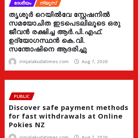
ദേശീയം
ന്യൂസ്
തൃശൂർ റെയിൽവേ സ്റ്റേഷനിൽ
സമയോചിത ഇടപെടലിലൂടെ ഒരു
ജീവൻ രക്ഷിച്ച ആർ.പി.എഫ്.
ഉദ്യോഗസ്ഥൻ കെ.വി.
സന്തോഷിനെ ആദരിച്ചു
irinjalakudatimes.com
Aug 7, 2026
PUBLIC
Discover safe payment methods
for fast withdrawals at Online
Pokies NZ
irinjalakudatimes.com
Aug 7, 2026