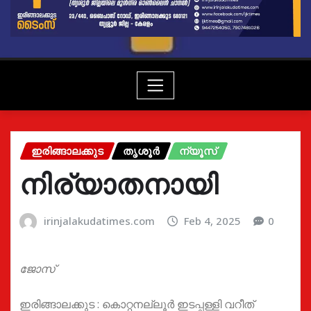
ഇരിങ്ങാലക്കുട
തൃശൂർ
ന്യൂസ്
നിര്യാതനായി
irinjalakudatimes.com
Feb 4, 2025
0
ജോസ്
ഇരിങ്ങാലക്കുട : കൊറ്റനല്ലൂർ ഇടപ്പള്ളി വറീത്