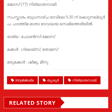
ജോസ് (77) നിര്യാതനായി.
സംസ്കാരം ബുധനാഴ്ച രാവിലെ 9.30 ന് കൊറ്റനല്ലൂർ
പ. ഫാത്തിമ മാതാ ദേവാലയ സെമിത്തേരിയിൽ.
ഭാര്യ : ഫോൺസി ജോസ്
മക്കൾ : ഗ്ലെയ്സ്, തോമസ്
മരുമക്കൾ : ഷിജു, മീനു
Irinjalakuda
തൃശൂർ
നിര്യാതനായി
RELATED STORY