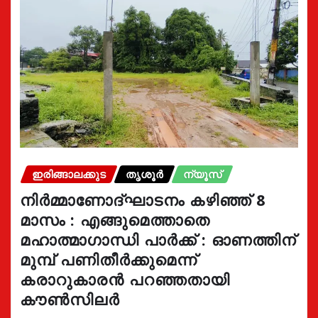
ഇരിങ്ങാലക്കുട
തൃശൂർ
ന്യൂസ്
നിർമ്മാണോദ്ഘാടനം കഴിഞ്ഞ് 8
മാസം : എങ്ങുമെത്താതെ
മഹാത്മാഗാന്ധി പാർക്ക് : ഓണത്തിന്
മുമ്പ് പണിതീർക്കുമെന്ന്
കരാറുകാരൻ പറഞ്ഞതായി
കൗൺസിലർ