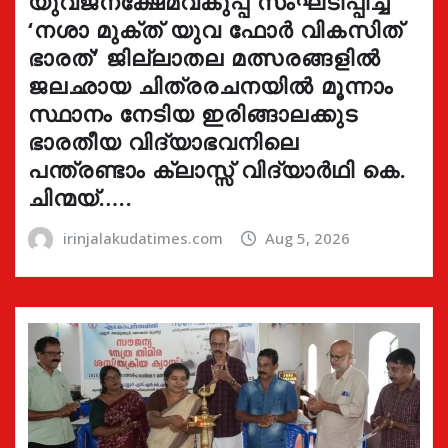
യുവജനക്ഷേമവകുപ്പ് സംഘടിപ്പിച്ച
‘നശാ മുക്ത് യുവ ഫോർ വികസിത്
ഭാരത്’ ജില്ലാതല മത്സരങ്ങളിൽ
ജലഛായ ചിത്രരചനയിൽ മൂന്നാം
സ്ഥാനം നേടിയ ഇരിങ്ങാലക്കുട
ഭാരതീയ വിദ്യാഭവനിലെ
പന്ത്രണ്ടാം ക്ലാസ്സ് വിദ്യാർഥി കെ.
ചിന്മയ്…..
irinjalakudatimes.com
Aug 5, 2026