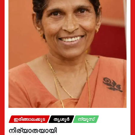
ഇരിങ്ങാലക്കുട
തൃശൂർ
ന്യൂസ്
നിര്യാതയായി