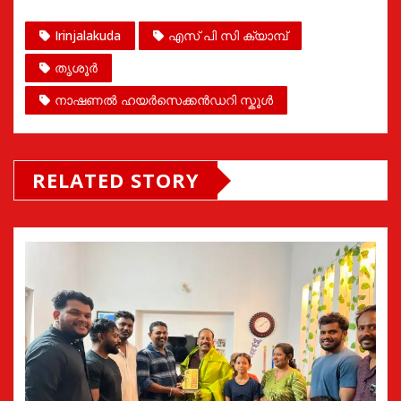
Irinjalakuda
എസ് പി സി ക്യാമ്പ്
തൃശൂർ
നാഷണൽ ഹയർസെക്കൻഡറി സ്കൂൾ
RELATED STORY