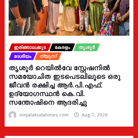
ഇരിങ്ങാലക്കുട
കേരളം
തൃശൂർ
ദേശീയം
ന്യൂസ്
തൃശൂർ റെയിൽവേ സ്റ്റേഷനിൽ
സമയോചിത ഇടപെടലിലൂടെ ഒരു
ജീവൻ രക്ഷിച്ച ആർ.പി.എഫ്.
ഉദ്യോഗസ്ഥൻ കെ.വി.
സന്തോഷിനെ ആദരിച്ചു
irinjalakudatimes.com
Aug 7, 2026