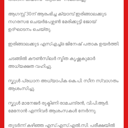
ആഗസ്റ്റ് 30ന് ആരംഭിച്ച ക്യാമ്പ് ഇരിങ്ങാലക്കുട
നഗരസഭ ചെയർപേഴ്സൺ മേരിക്കുട്ടി ജോയ്
ഉദ്ഘാടനം ചെയ്തു.
ഇരിങ്ങാലക്കുട എസ്എച്ച്ഒ ജിനേഷ് പതാക ഉയർത്തി.
ചടങ്ങിൽ കൗൺസിലർ സ്മിത കൃഷ്ണകുമാർ
അധ്യക്ഷത വഹിച്ചു.
സ്കൂൾ പ്രധാന അധ്യാപിക കെ.പി. സീന സ്വാഗതം
ആശംസിച്ചു.
സ്കൂൾ മാനേജർ രുക്മിണി രാമചന്ദ്രൻ, വി.പി.ആർ.
മേനോൻ എന്നിവർ ആശംസകൾ നേർന്നു.
തുടർന്ന് കഴിഞ്ഞ എസ്.എസ്.എൽ.സി. പരീക്ഷയിൽ