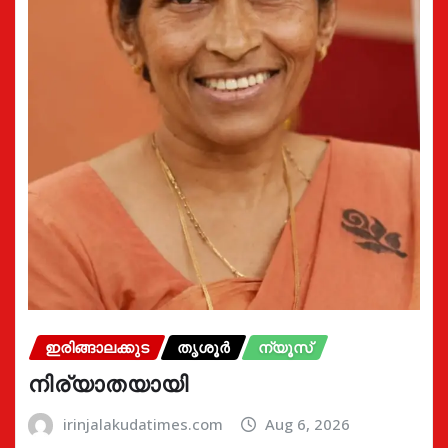
ഇരിങ്ങാലക്കുട
തൃശൂർ
ന്യൂസ്
നിര്യാതയായി
irinjalakudatimes.com
Aug 6, 2026