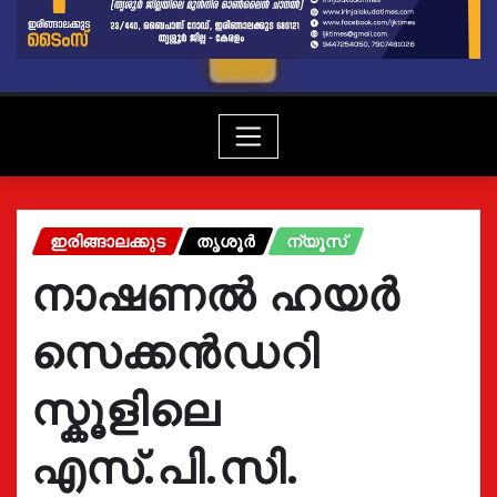
ഇരിങ്ങാലക്കുട
തൃശൂർ
ന്യൂസ്
നാഷണൽ ഹയർ
സെക്കൻഡറി
സ്കൂളിലെ
എസ്.പി.സി.