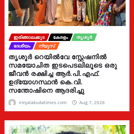
ഇരിങ്ങാലക്കുട
കേരളം
തൃശൂർ
ദേശീയം
ന്യൂസ്
തൃശൂർ റെയിൽവേ സ്റ്റേഷനിൽ
സമയോചിത ഇടപെടലിലൂടെ ഒരു
ജീവൻ രക്ഷിച്ച ആർ.പി.എഫ്.
ഉദ്യോഗസ്ഥൻ കെ.വി.
സന്തോഷിനെ ആദരിച്ചു
irinjalakudatimes.com
Aug 7, 2026