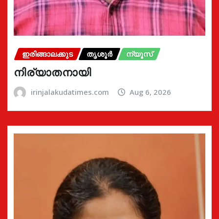
ഇരിങ്ങാലക്കുട
തൃശൂർ
ന്യൂസ്
നിര്യാതനായി
irinjalakudatimes.com
Aug 6, 2026