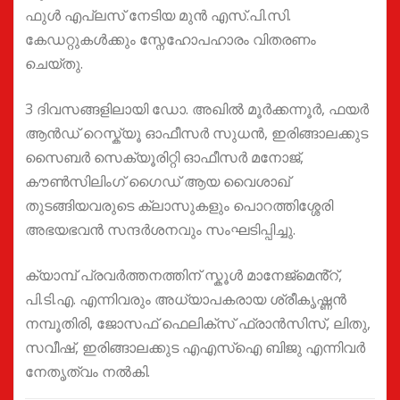
ഫുൾ എപ്ലസ് നേടിയ മുൻ എസ്.പി.സി.
കേഡറ്റുകൾക്കും സ്നേഹോപഹാരം വിതരണം
ചെയ്തു.
3 ദിവസങ്ങളിലായി ഡോ. അഖിൽ മൂർക്കന്നൂർ, ഫയർ
ആൻഡ് റെസ്ക്യൂ ഓഫീസർ സുധൻ, ഇരിങ്ങാലക്കുട
സൈബർ സെക്യൂരിറ്റി ഓഫീസർ മനോജ്,
കൗൺസിലിംഗ് ഗൈഡ് ആയ വൈശാഖ്
തുടങ്ങിയവരുടെ ക്ലാസുകളും പൊറത്തിശ്ശേരി
അഭയഭവൻ സന്ദർശനവും സംഘടിപ്പിച്ചു.
ക്യാമ്പ് പ്രവർത്തനത്തിന് സ്കൂൾ മാനേജ്മെൻ്റ്,
പി.ടി.എ. എന്നിവരും അധ്യാപകരായ ശ്രീകൃഷ്ണൻ
നമ്പൂതിരി, ജോസഫ് ഫെലിക്സ് ഫ്രാൻസിസ്, ലിതു,
സവീഷ്, ഇരിങ്ങാലക്കുട എഎസ്ഐ ബിജു എന്നിവർ
നേതൃത്വം നൽകി.