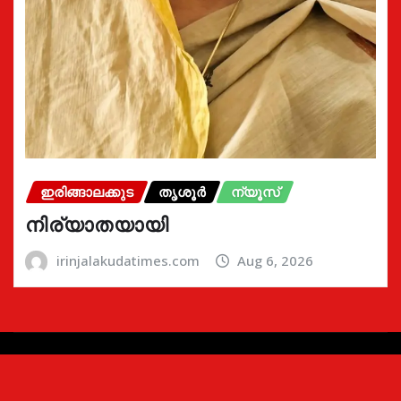
ഇരിങ്ങാലക്കുട
തൃശൂർ
ന്യൂസ്
നിര്യാതയായി
irinjalakudatimes.com
Aug 6, 2026
Copyright © 2024 | Irinjalakudatimes.com i
|
Newsio
by
ThemeArile