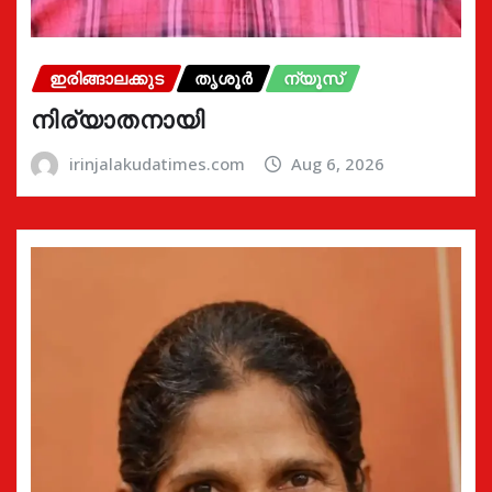
ഇരിങ്ങാലക്കുട
തൃശൂർ
ന്യൂസ്
നിര്യാതനായി
irinjalakudatimes.com
Aug 6, 2026