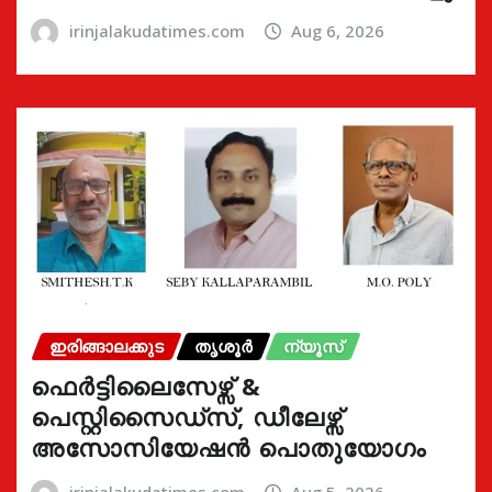
irinjalakudatimes.com
Aug 6, 2026
ഇരിങ്ങാലക്കുട
തൃശൂർ
ന്യൂസ്
ഫെർട്ടിലൈസേഴ്സ് &
പെസ്റ്റിസൈഡ്സ്, ഡീലേഴ്സ്
അസോസിയേഷൻ പൊതുയോഗം