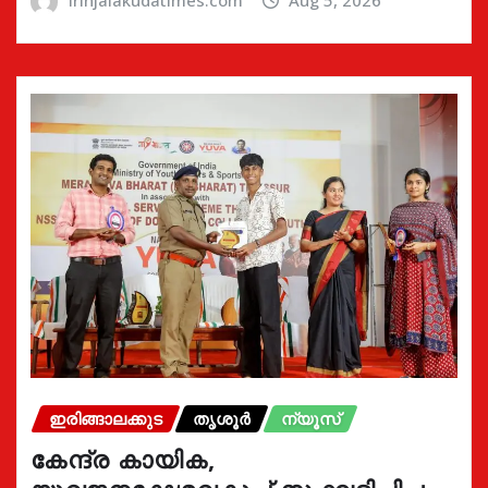
irinjalakudatimes.com
Aug 5, 2026
ഇരിങ്ങാലക്കുട
തൃശൂർ
ന്യൂസ്
കേന്ദ്ര കായിക,