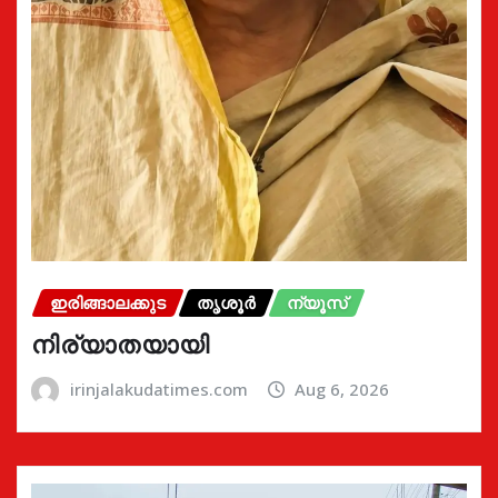
ഇരിങ്ങാലക്കുട
തൃശൂർ
ന്യൂസ്
നിര്യാതയായി
irinjalakudatimes.com
Aug 6, 2026