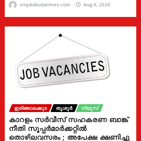
irinjalakudatimes.com
Aug 6, 2026
ഇരിങ്ങാലക്കുട
തൃശൂർ
ന്യൂസ്
കാറളം സർവീസ് സഹകരണ ബാങ്ക്
നീതി സൂപ്പർമാർക്കറ്റിൽ
തൊഴിലവസരം ; അപേക്ഷ ക്ഷണിച്ചു