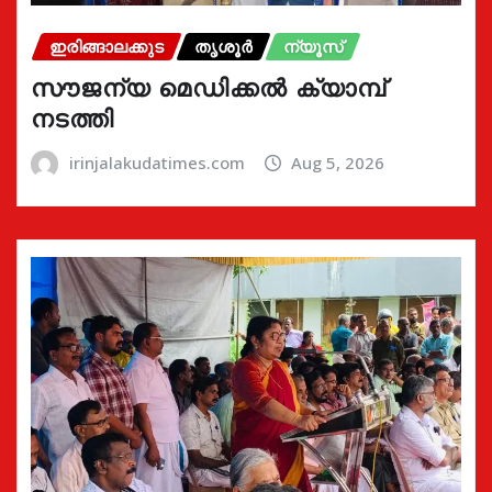
ഇരിങ്ങാലക്കുട
തൃശൂർ
ന്യൂസ്
സൗജന്യ മെഡിക്കൽ ക്യാമ്പ്
നടത്തി
irinjalakudatimes.com
Aug 5, 2026