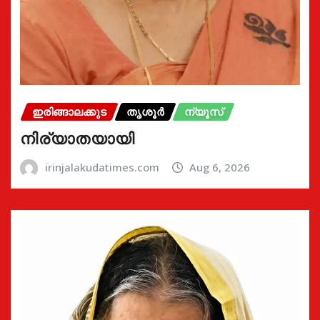
ഇരിങ്ങാലക്കുട
തൃശൂർ
ന്യൂസ്
നിര്യാതയായി
irinjalakudatimes.com
Aug 6, 2026