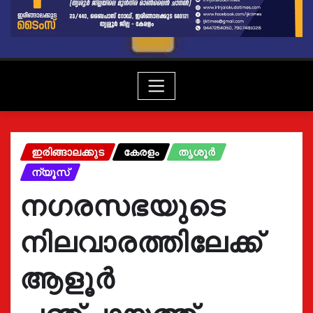
ഇരിങ്ങാലക്കുട
കേരളം
തൃശൂർ
ന്യൂസ്
നഗരസഭയുടെ
നിലവാരത്തിലേക്ക്
ആളൂർ