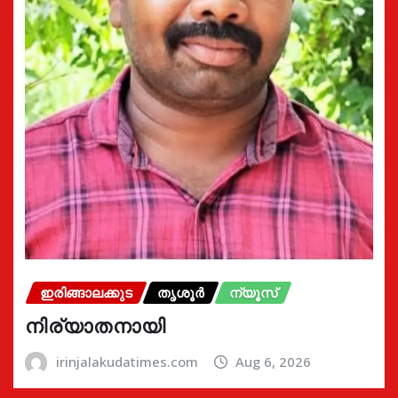
ഇരിങ്ങാലക്കുട
തൃശൂർ
ന്യൂസ്
നിര്യാതനായി
irinjalakudatimes.com
Aug 6, 2026