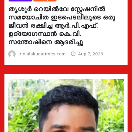
തൃശൂർ റെയിൽവേ സ്റ്റേഷനിൽ
സമയോചിത ഇടപെടലിലൂടെ ഒരു
ജീവൻ രക്ഷിച്ച ആർ.പി.എഫ്.
ഉദ്യോഗസ്ഥൻ കെ.വി.
സന്തോഷിനെ ആദരിച്ചു
irinjalakudatimes.com
Aug 7, 2026