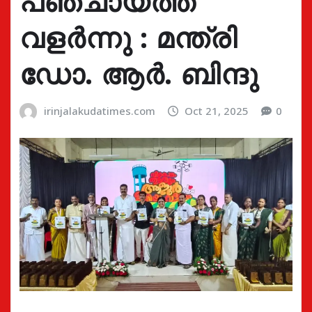
പഞ്ചായത്ത്
വളർന്നു : മന്ത്രി
ഡോ. ആർ. ബിന്ദു
irinjalakudatimes.com
Oct 21, 2025
0