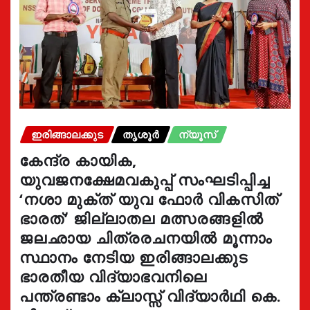
ഇരിങ്ങാലക്കുട
തൃശൂർ
ന്യൂസ്
കേന്ദ്ര കായിക,
യുവജനക്ഷേമവകുപ്പ് സംഘടിപ്പിച്ച
‘നശാ മുക്ത് യുവ ഫോർ വികസിത്
ഭാരത്’ ജില്ലാതല മത്സരങ്ങളിൽ
ജലഛായ ചിത്രരചനയിൽ മൂന്നാം
സ്ഥാനം നേടിയ ഇരിങ്ങാലക്കുട
ഭാരതീയ വിദ്യാഭവനിലെ
പന്ത്രണ്ടാം ക്ലാസ്സ് വിദ്യാർഥി കെ.