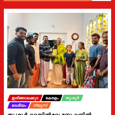
ഇരിങ്ങാലക്കുട
കേരളം
തൃശൂർ
ദേശീയം
ന്യൂസ്
തൃശൂർ റെയിൽവേ സ്റ്റേഷനിൽ