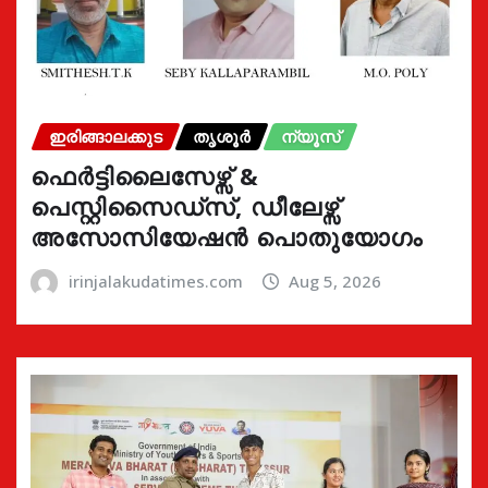
ഇരിങ്ങാലക്കുട
തൃശൂർ
ന്യൂസ്
ഫെർട്ടിലൈസേഴ്സ് &
പെസ്റ്റിസൈഡ്സ്, ഡീലേഴ്സ്
അസോസിയേഷൻ പൊതുയോഗം
irinjalakudatimes.com
Aug 5, 2026