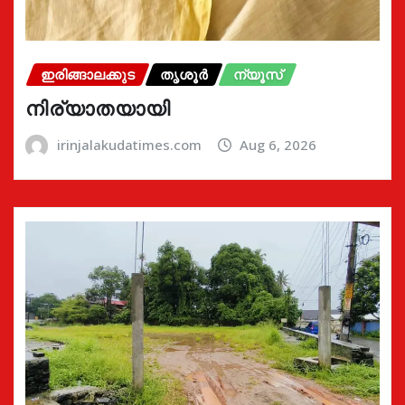
ഇരിങ്ങാലക്കുട
തൃശൂർ
ന്യൂസ്
നിര്യാതയായി
irinjalakudatimes.com
Aug 6, 2026