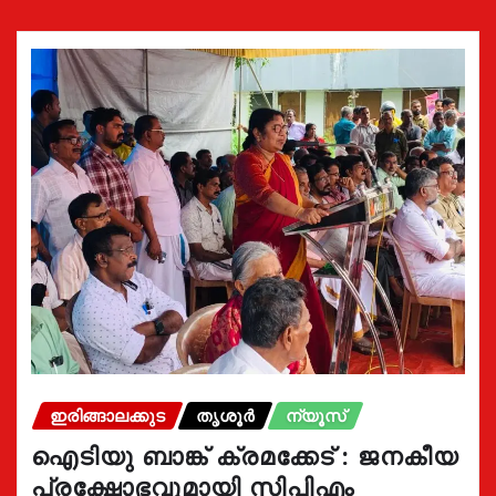
ഇരിങ്ങാലക്കുട
തൃശൂർ
ന്യൂസ്
ഐടിയു ബാങ്ക് ക്രമക്കേട് : ജനകീയ
പ്രക്ഷോഭവുമായി സിപിഎം