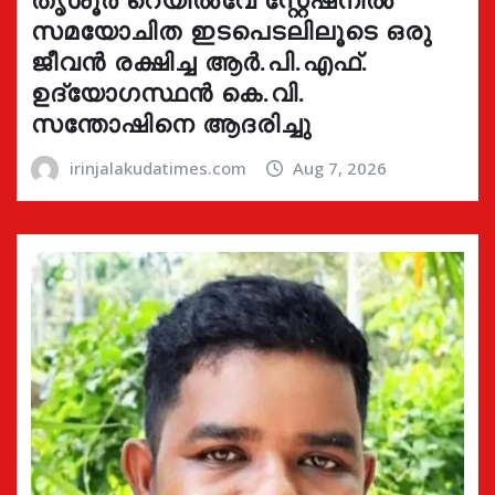
സമയോചിത ഇടപെടലിലൂടെ ഒരു
ജീവൻ രക്ഷിച്ച ആർ.പി.എഫ്.
ഉദ്യോഗസ്ഥൻ കെ.വി.
സന്തോഷിനെ ആദരിച്ചു
irinjalakudatimes.com
Aug 7, 2026