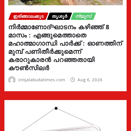
ഇരിങ്ങാലക്കുട
തൃശൂർ
ന്യൂസ്
നിർമ്മാണോദ്ഘാടനം കഴിഞ്ഞ് 8
മാസം : എങ്ങുമെത്താതെ
മഹാത്മാഗാന്ധി പാർക്ക് : ഓണത്തിന്
മുമ്പ് പണിതീർക്കുമെന്ന്
കരാറുകാരൻ പറഞ്ഞതായി
കൗൺസിലർ
irinjalakudatimes.com
Aug 6, 2026