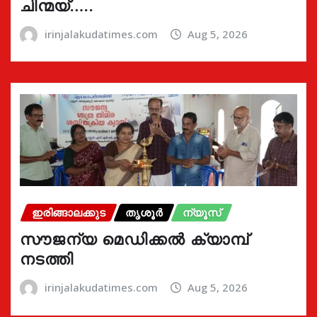
ചിന്മയ്…..
irinjalakudatimes.com
Aug 5, 2026
ഇരിങ്ങാലക്കുട
തൃശൂർ
ന്യൂസ്
സൗജന്യ മെഡിക്കൽ ക്യാമ്പ്
നടത്തി
irinjalakudatimes.com
Aug 5, 2026