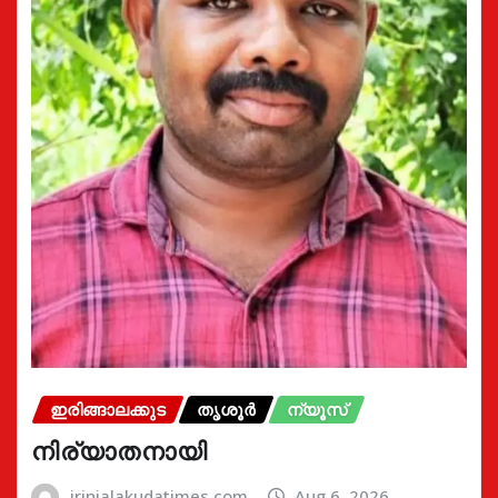
ഇരിങ്ങാലക്കുട
തൃശൂർ
ന്യൂസ്
നിര്യാതനായി
irinjalakudatimes.com
Aug 6, 2026