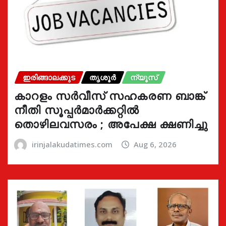
ഇരിങ്ങാലക്കുട
തൃശൂർ
ന്യൂസ്
കാറളം സർവീസ് സഹകരണ ബാങ്ക്
നീതി സൂപ്പർമാർക്കറ്റിൽ
തൊഴിലവസരം ; അപേക്ഷ ക്ഷണിച്ചു
irinjalakudatimes.com
Aug 6, 2026