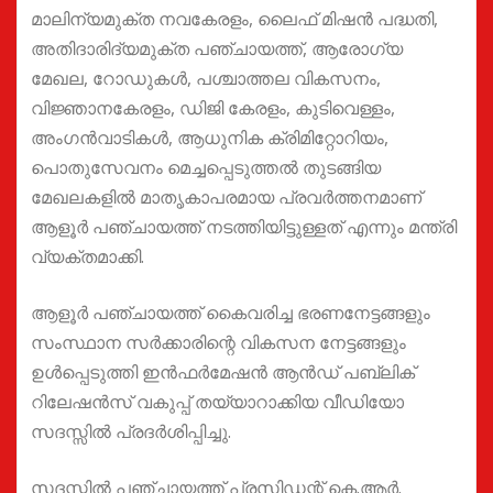
മാലിന്യമുക്ത നവകേരളം, ലൈഫ് മിഷൻ പദ്ധതി,
അതിദാരിദ്യമുക്ത പഞ്ചായത്ത്, ആരോഗ്യ
മേഖല, റോഡുകൾ, പശ്ചാത്തല വികസനം,
വിജ്ഞാനകേരളം, ഡിജി കേരളം, കുടിവെള്ളം,
അംഗൻവാടികൾ, ആധുനിക ക്രിമിറ്റോറിയം,
പൊതുസേവനം മെച്ചപ്പെടുത്തൽ തുടങ്ങിയ
മേഖലകളിൽ മാതൃകാപരമായ പ്രവർത്തനമാണ്
ആളൂർ പഞ്ചായത്ത് നടത്തിയിട്ടുള്ളത് എന്നും മന്ത്രി
വ്യക്തമാക്കി.
ആളൂർ പഞ്ചായത്ത് കൈവരിച്ച ഭരണനേട്ടങ്ങളും
സംസ്ഥാന സർക്കാരിന്റെ വികസന നേട്ടങ്ങളും
ഉൾപ്പെടുത്തി ഇൻഫർമേഷൻ ആൻഡ് പബ്ലിക്
റിലേഷൻസ് വകുപ്പ് തയ്യാറാക്കിയ വീഡിയോ
സദസ്സിൽ പ്രദർശിപ്പിച്ചു.
സദസ്സിൽ പഞ്ചായത്ത് പ്രസിഡന്റ് കെ.ആർ.