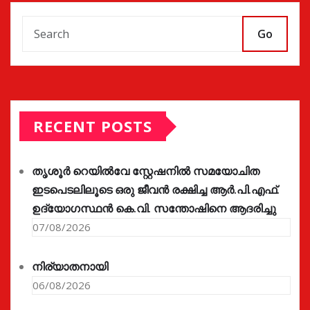
Go
RECENT POSTS
തൃശൂർ റെയിൽവേ സ്റ്റേഷനിൽ സമയോചിത
ഇടപെടലിലൂടെ ഒരു ജീവൻ രക്ഷിച്ച ആർ.പി.എഫ്.
ഉദ്യോഗസ്ഥൻ കെ.വി. സന്തോഷിനെ ആദരിച്ചു
07/08/2026
നിര്യാതനായി
06/08/2026