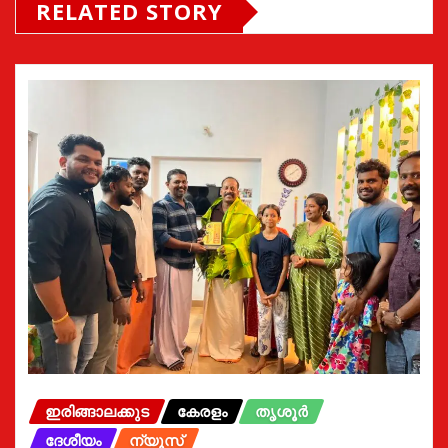
RELATED STORY
ഇരിങ്ങാലക്കുട
കേരളം
തൃശൂർ
ദേശീയം
ന്യൂസ്