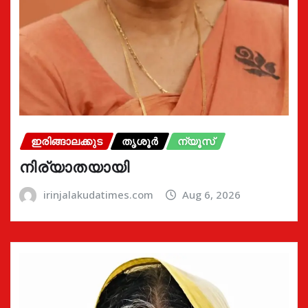
ഇരിങ്ങാലക്കുട
തൃശൂർ
ന്യൂസ്
നിര്യാതയായി
irinjalakudatimes.com
Aug 6, 2026