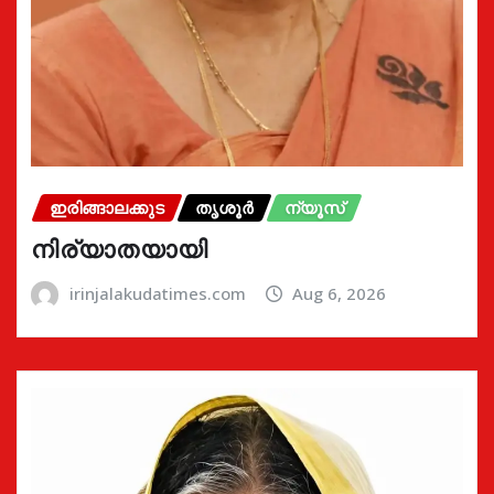
ഇരിങ്ങാലക്കുട
തൃശൂർ
ന്യൂസ്
നിര്യാതയായി
irinjalakudatimes.com
Aug 6, 2026