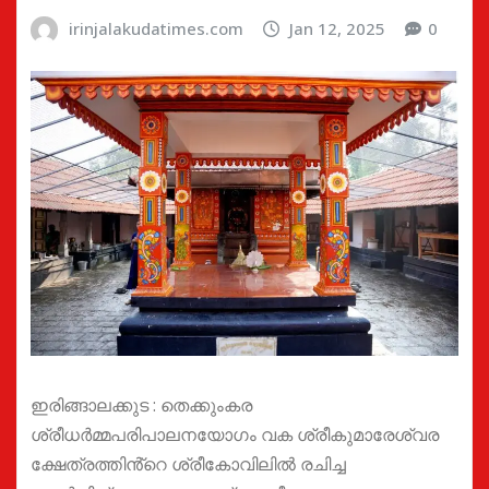
irinjalakudatimes.com
Jan 12, 2025
0
ഇരിങ്ങാലക്കുട : തെക്കുംകര
ശ്രീധർമ്മപരിപാലനയോഗം വക ശ്രീകുമാരേശ്വര
ക്ഷേത്രത്തിൻ്റെ ശ്രീകോവിലിൽ രചിച്ച