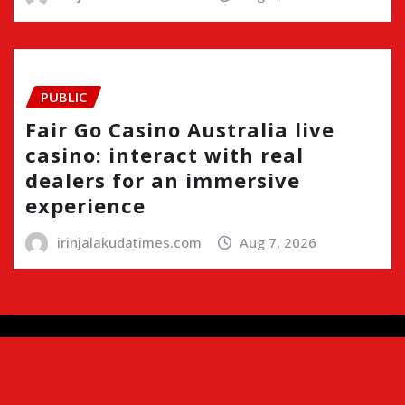
PUBLIC
Fair Go Casino Australia live
casino: interact with real
dealers for an immersive
experience
irinjalakudatimes.com
Aug 7, 2026
Copyright © 2024 | Irinjalakudatimes.com i
|
Newsio
by
ThemeArile