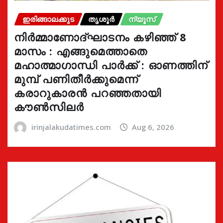
ഇരിങ്ങാലക്കുട
തൃശൂർ
ന്യൂസ്
നിർമ്മാണോദ്ഘാടനം കഴിഞ്ഞ് 8
മാസം : എങ്ങുമെത്താതെ
മഹാത്മാഗാന്ധി പാർക്ക് : ഓണത്തിന്
മുമ്പ് പണിതീർക്കുമെന്ന്
കരാറുകാരൻ പറഞ്ഞതായി
കൗൺസിലർ
irinjalakudatimes.com
Aug 6, 2026