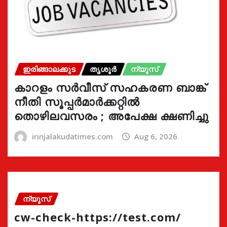
ഇരിങ്ങാലക്കുട
തൃശൂർ
ന്യൂസ്
കാറളം സർവീസ് സഹകരണ ബാങ്ക്
നീതി സൂപ്പർമാർക്കറ്റിൽ
തൊഴിലവസരം ; അപേക്ഷ ക്ഷണിച്ചു
irinjalakudatimes.com
Aug 6, 2026
ന്യൂസ്
cw-check-https://test.com/