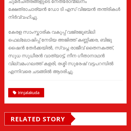
ചുമർചിത്രങ്ങളുടെ നേത്രോന്മീലനം
ക്ഷേത്രാചാര്യൻ ഡോ ടി എസ് വിജയൻ തന്ത്രികൾ
നിർവ്വഹിച്ചു.
കേരള സാംസ്കാരിക വകുപ്പ് വജ്രജൂബിലി
ഫെല്ലോഷിപ്പ് നേടിയ അജിത്ത് കണ്ണിക്കര, ബിജു
ഷൈൻ തേർക്കയിൽ, സ്വപ്ന രാജീവ് തൈനകത്ത്,
സുധ സുധീരൻ വാത്യാട്ട്, നീന ഗീതാനാഥൻ
വില്വമംഗലത്ത് കളരി, രശ്മി സുരേഷ് വട്ടപറമ്പിൽ
എന്നിവരെ ചടങ്ങിൽ ആദരിച്ചു.
Irinjalakuda
RELATED STORY