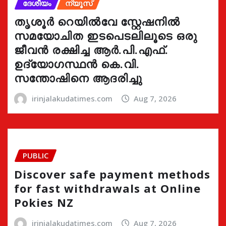
ദേശീയം
ന്യൂസ്
തൃശൂർ റെയിൽവേ സ്റ്റേഷനിൽ
സമയോചിത ഇടപെടലിലൂടെ ഒരു
ജീവൻ രക്ഷിച്ച ആർ.പി.എഫ്.
ഉദ്യോഗസ്ഥൻ കെ.വി.
സന്തോഷിനെ ആദരിച്ചു
irinjalakudatimes.com
Aug 7, 2026
PUBLIC
Discover safe payment methods
for fast withdrawals at Online
Pokies NZ
irinjalakudatimes.com
Aug 7, 2026