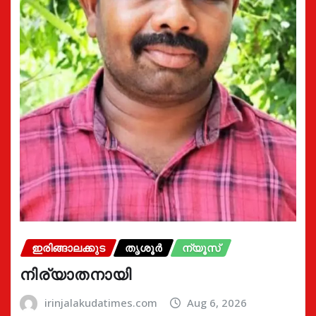
ഇരിങ്ങാലക്കുട
തൃശൂർ
ന്യൂസ്
നിര്യാതനായി
irinjalakudatimes.com
Aug 6, 2026