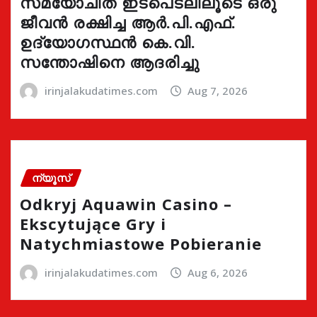
സമയോചിത ഇടപെടലിലൂടെ ഒരു
ജീവൻ രക്ഷിച്ച ആർ.പി.എഫ്.
ഉദ്യോഗസ്ഥൻ കെ.വി.
സന്തോഷിനെ ആദരിച്ചു
irinjalakudatimes.com
Aug 7, 2026
ന്യൂസ്
Odkryj Aquawin Casino –
Ekscytujące Gry i
Natychmiastowe Pobieranie
irinjalakudatimes.com
Aug 6, 2026