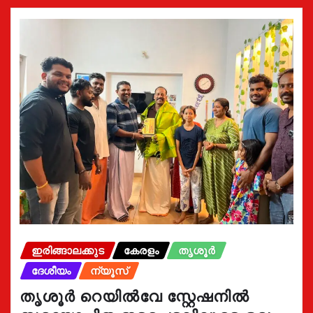
ഇരിങ്ങാലക്കുട
കേരളം
തൃശൂർ
ദേശീയം
ന്യൂസ്
തൃശൂർ റെയിൽവേ സ്റ്റേഷനിൽ