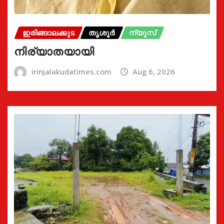
ഇരിങ്ങാലക്കുട
തൃശൂർ
ന്യൂസ്
നിര്യാതയായി
irinjalakudatimes.com
Aug 6, 2026