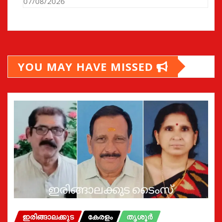
07/08/2026
YOU MAY HAVE MISSED
ഇരിങ്ങാലക്കുട
കേരളം
തൃശൂർ