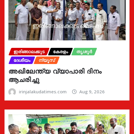
ഇരിങ്ങാലക്കുട
കേരളം
തൃശൂർ
ദേശീയം
ന്യൂസ്
അഖിലേന്ത്യ വ്യാപാരി ദിനം
ആചരിച്ചു
irinjalakudatimes.com
Aug 9, 2026