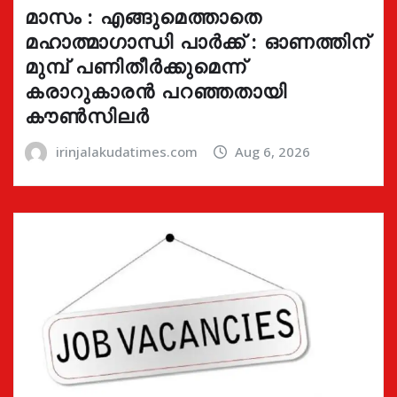
മാസം : എങ്ങുമെത്താതെ
മഹാത്മാഗാന്ധി പാർക്ക് : ഓണത്തിന്
മുമ്പ് പണിതീർക്കുമെന്ന്
കരാറുകാരൻ പറഞ്ഞതായി
കൗൺസിലർ
irinjalakudatimes.com
Aug 6, 2026