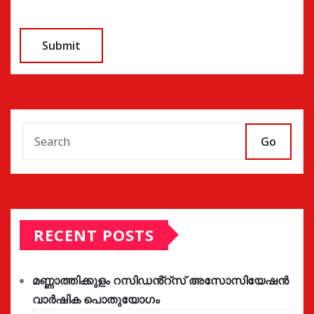
Go
RECENT POSTS
മണ്ണാത്തിക്കുളം റസിഡൻ്റ്സ് അസോസിയേഷൻ
വാർഷിക പൊതുയോഗം