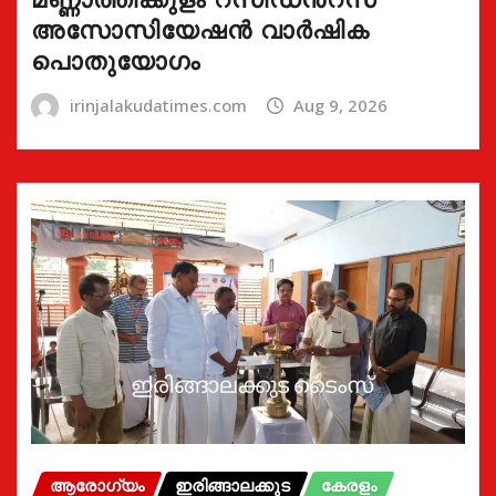
അസോസിയേഷൻ വാർഷിക
പൊതുയോഗം
irinjalakudatimes.com
Aug 9, 2026
ആരോഗ്യം
ഇരിങ്ങാലക്കുട
കേരളം