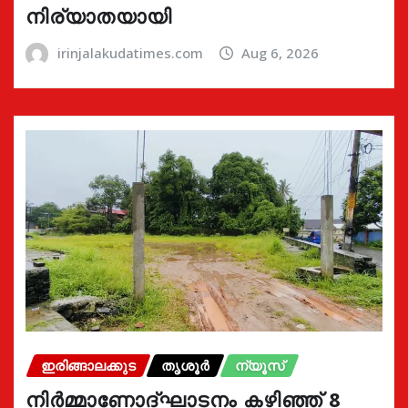
നിര്യാതയായി
irinjalakudatimes.com
Aug 6, 2026
ഇരിങ്ങാലക്കുട
തൃശൂർ
ന്യൂസ്
നിർമ്മാണോദ്ഘാടനം കഴിഞ്ഞ് 8