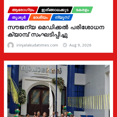
ആരോഗ്യം
ഇരിങ്ങാലക്കുട
കേരളം
തൃശൂർ
ദേശീയം
ന്യൂസ്
സൗജന്യ മെഡിക്കൽ പരിശോധന
ക്യാമ്പ് സംഘടിപ്പിച്ചു
irinjalakudatimes.com
Aug 9, 2026