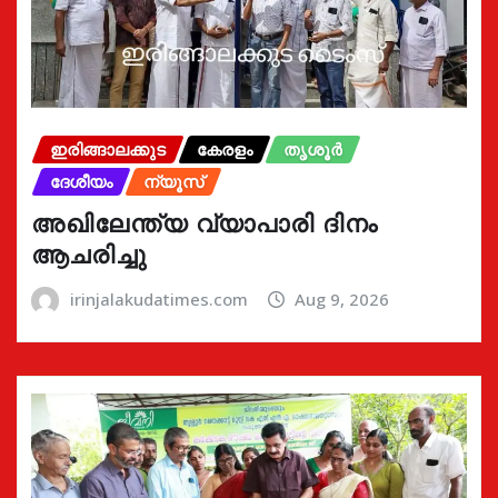
ഇരിങ്ങാലക്കുട
കേരളം
തൃശൂർ
ദേശീയം
ന്യൂസ്
അഖിലേന്ത്യ വ്യാപാരി ദിനം
ആചരിച്ചു
irinjalakudatimes.com
Aug 9, 2026