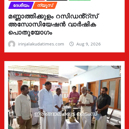
ദേശീയം
ന്യൂസ്
മണ്ണാത്തിക്കുളം റസിഡൻ്റ്സ്
അസോസിയേഷൻ വാർഷിക
പൊതുയോഗം
irinjalakudatimes.com
Aug 9, 2026