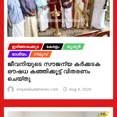
ഇരിങ്ങാലക്കുട
കേരളം
തൃശൂർ
ദേശീയം
ന്യൂസ്
ജീവനിയുടെ സൗജന്യ കർക്കടക
ഔഷധ കഞ്ഞിക്കൂട്ട് വിതരണം
ചെയ്തു
irinjalakudatimes.com
Aug 9, 2026