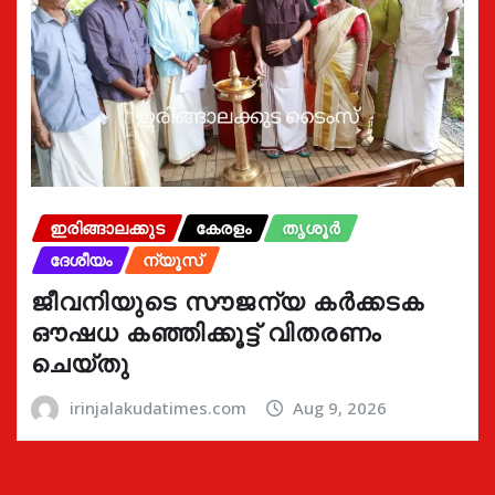
ഇരിങ്ങാലക്കുട
കേരളം
തൃശൂർ
ദേശീയം
ന്യൂസ്
ജീവനിയുടെ സൗജന്യ കർക്കടക
ഔഷധ കഞ്ഞിക്കൂട്ട് വിതരണം
ചെയ്തു
irinjalakudatimes.com
Aug 9, 2026