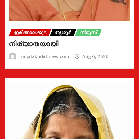
ഇരിങ്ങാലക്കുട
തൃശൂർ
ന്യൂസ്
നിര്യാതയായി
irinjalakudatimes.com
Aug 6, 2026