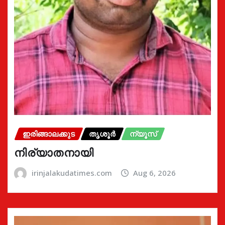
ഇരിങ്ങാലക്കുട
തൃശൂർ
ന്യൂസ്
നിര്യാതനായി
irinjalakudatimes.com
Aug 6, 2026