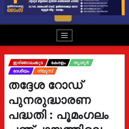
ഇരിങ്ങാലക്കുട
കേരളം
തൃശൂർ
ദേശീയം
ന്യൂസ്
തദ്ദേശ റോഡ്
പുനരുദ്ധാരണ
പദ്ധതി : പൂമംഗലം