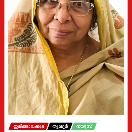
ഇരിങ്ങാലക്കുട
തൃശൂർ
ന്യൂസ്