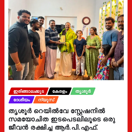
ഇരിങ്ങാലക്കുട
കേരളം
തൃശൂർ
ദേശീയം
ന്യൂസ്
തൃശൂർ റെയിൽവേ സ്റ്റേഷനിൽ
സമയോചിത ഇടപെടലിലൂടെ ഒരു
ജീവൻ രക്ഷിച്ച ആർ.പി.എഫ്.