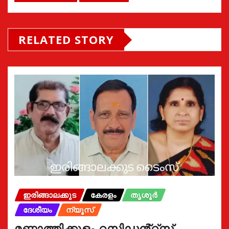
RELATED STORY
ഇരിങ്ങാലക്കുട
കേരളം
തൃശൂർ
ദേശീയം
ന്യൂസ്
മണ്ണാത്തിക്കുളം റസിഡൻ്റ്സ്