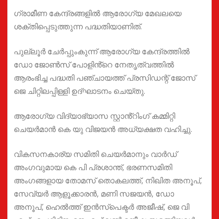
ഗ്രാമീണ കേന്ദ്രങ്ങളിൽ ആരോഗ്യ മേഖലയെ
ശക്തിപ്പെടുത്തുന്ന പദ്ധതിയാണിത്.
പുല്ലൂർ ചേർപ്പുംകുന്ന് ആരോഗ്യ കേന്ദ്രത്തിൽ
ഡോ ജോൺസ് പോളിൻ്റെ നേതൃത്വത്തിൽ
ആരംഭിച്ച പദ്ധതി പഞ്ചായത്ത് പ്രസിഡന്റ് ജോസ്
ജെ ചിറ്റിലപ്പിള്ളി ഉദ്ഘാടനം ചെയ്തു.
ആരോഗ്യ വിദ്യാഭ്യാസ സ്റ്റാൻ്റിംഗ് കമ്മിറ്റി
ചെയർമാൻ കെ യു വിജയൻ അധ്യക്ഷത വഹിച്ചു.
വികസനകാര്യ സമിതി ചെയർമാനും വാർഡ്
അംഗവുമായ കെ പി പ്രശാന്ത്, ഭരണസമിതി
അംഗങ്ങളായ തോമസ് തൊകലത്ത്, നിഖിത അനൂപ്,
സേവ്യർ ആളൂക്കാരൻ, മണി സജയൻ, ഡോ
അനൂപ്, ഹെൽത്ത് ഇൻസ്പെക്ടർ അജീഷ്, ജെ വി