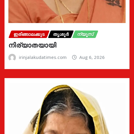
ഇരിങ്ങാലക്കുട
തൃശൂർ
ന്യൂസ്
നിര്യാതയായി
irinjalakudatimes.com
Aug 6, 2026