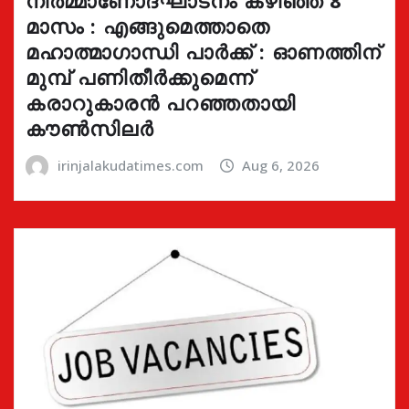
മാസം : എങ്ങുമെത്താതെ
മഹാത്മാഗാന്ധി പാർക്ക് : ഓണത്തിന്
മുമ്പ് പണിതീർക്കുമെന്ന്
കരാറുകാരൻ പറഞ്ഞതായി
കൗൺസിലർ
irinjalakudatimes.com
Aug 6, 2026