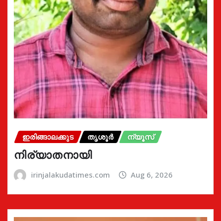
ഇരിങ്ങാലക്കുട
തൃശൂർ
ന്യൂസ്
നിര്യാതനായി
irinjalakudatimes.com
Aug 6, 2026