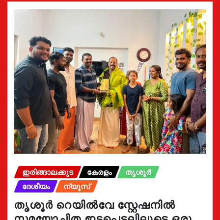
ഇരിങ്ങാലക്കുട
കേരളം
തൃശൂർ
ദേശീയം
ന്യൂസ്
തൃശൂർ റെയിൽവേ സ്റ്റേഷനിൽ
സമയോചിത ഇടപെടലിലൂടെ ഒരു