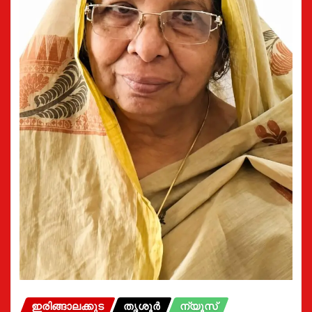
ഇരിങ്ങാലക്കുട
തൃശൂർ
ന്യൂസ്