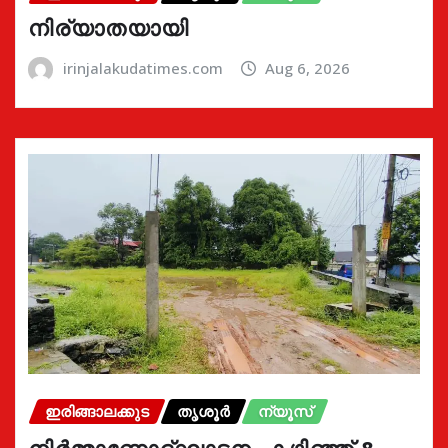
നിര്യാതയായി
irinjalakudatimes.com
Aug 6, 2026
ഇരിങ്ങാലക്കുട
തൃശൂർ
ന്യൂസ്
നിർമ്മാണോദ്ഘാടനം കഴിഞ്ഞ് 8