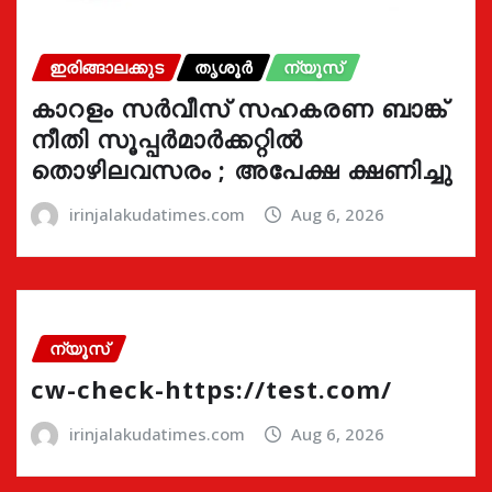
ഇരിങ്ങാലക്കുട
തൃശൂർ
ന്യൂസ്
കാറളം സർവീസ് സഹകരണ ബാങ്ക്
നീതി സൂപ്പർമാർക്കറ്റിൽ
തൊഴിലവസരം ; അപേക്ഷ ക്ഷണിച്ചു
irinjalakudatimes.com
Aug 6, 2026
ന്യൂസ്
cw-check-https://test.com/
irinjalakudatimes.com
Aug 6, 2026