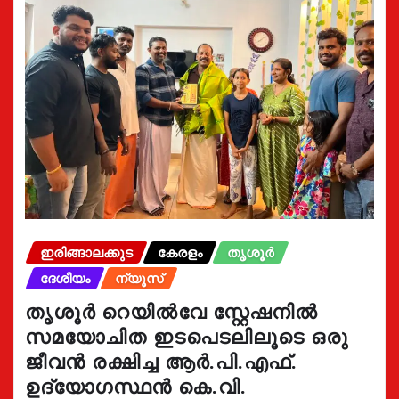
ഇരിങ്ങാലക്കുട
കേരളം
തൃശൂർ
ദേശീയം
ന്യൂസ്
തൃശൂർ റെയിൽവേ സ്റ്റേഷനിൽ
സമയോചിത ഇടപെടലിലൂടെ ഒരു
ജീവൻ രക്ഷിച്ച ആർ.പി.എഫ്.
ഉദ്യോഗസ്ഥൻ കെ.വി.