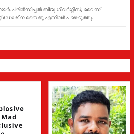
യർ, പ്രിൻസിപ്പൽ ബിജു ഗീവർഗ്ഗീസ്, വൈസ്
റ് ഡോ ജീന ബൈജു എന്നിവർ പങ്കെടുത്തു.
plosive
h Mad
clusive
de