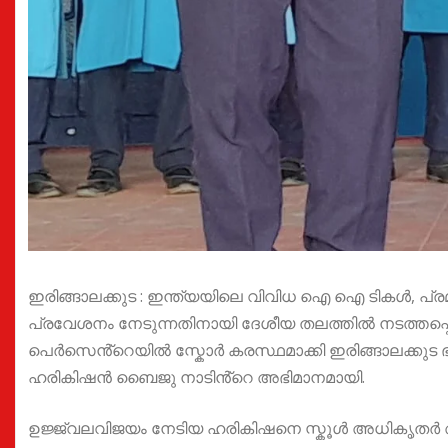
ഇരിങ്ങാലക്കുട : ഇന്ത്യയിലെ വിവിധ ഐ ഐ ടികൾ, പ
പ്രവേശനം നേടുന്നതിനായി ദേശീയ തലത്തിൽ നടത്തപ്പെ
പെർസെൻ്റെയിൽ സ്കോർ കരസ്ഥമാക്കി ഇരിങ്ങാലക്കുട ഭാര
ഹരികിഷൻ ബൈജു നാടിൻ്റെ അഭിമാനമായി.
ഉജ്ജ്വലവിജയം നേടിയ ഹരികിഷനെ സ്കൂൾ അധികൃതർ അ