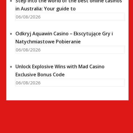
Step into the world of the best online casinos
in Australia: Your guide to
06/08/2026
Odkryj Aquawin Casino – Ekscytujące Gry i
Natychmiastowe Pobieranie
06/08/2026
Unlock Explosive Wins with Mad Casino
Exclusive Bonus Code
06/08/2026