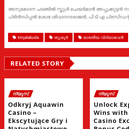
അനുമോദന ചടങ്ങിൽ സ്കൂൾ ചെയർമാൻ അപ്പുക്കുട്ടൻ നാ
പ്രിൻസിപ്പൽ ശോഭ ശിവാനന്ദരാജൻ, പി ടി എ പ്രസിഡന്
Irinjalakuda
തൃശൂർ
ഭാരതീയ വിദ്യാഭവൻ
RELATED STORY
ന്യൂസ്
ന്യൂസ്
Odkryj Aquawin
Unlock Ex
Casino –
Wins wit
Ekscytujące Gry i
Casino Ex
Natychmiastowe
Bonus Co