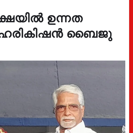
ക്ഷയിൽ ഉന്നത
കി ഹരികിഷൻ ബൈജു