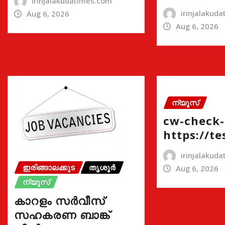
irinjalakudatimes.com
irinjalakud
Aug 6, 2026
Aug 6, 2026
ന്യൂസ്
cw-check-
https://te
irinjalakud
ഇരിങ്ങാലക്കുട
തൃശൂർ
Aug 6, 2026
ന്യൂസ്
കാറളം സർവീസ്
സഹകരണ ബാങ്ക്