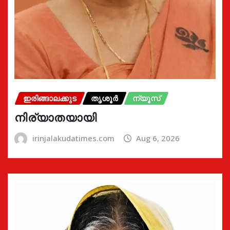
ഇരിങ്ങാലക്കുട
തൃശൂർ
ന്യൂസ്
നിര്യാതയായി
irinjalakudatimes.com
Aug 6, 2026