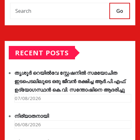
Go
RECENT POSTS
തൃശൂർ റെയിൽവേ സ്റ്റേഷനിൽ സമയോചിത
ഇടപെടലിലൂടെ ഒരു ജീവൻ രക്ഷിച്ച ആർ.പി.എഫ്.
ഉദ്യോഗസ്ഥൻ കെ.വി. സന്തോഷിനെ ആദരിച്ചു
07/08/2026
നിര്യാതനായി
06/08/2026