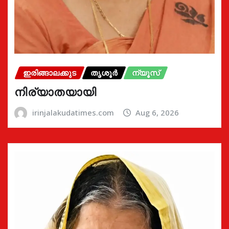
ഇരിങ്ങാലക്കുട
തൃശൂർ
ന്യൂസ്
നിര്യാതയായി
irinjalakudatimes.com
Aug 6, 2026