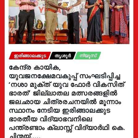
ഇരിങ്ങാലക്കുട
തൃശൂർ
ന്യൂസ്
കേന്ദ്ര കായിക,
യുവജനക്ഷേമവകുപ്പ് സംഘടിപ്പിച്ച
‘നശാ മുക്ത് യുവ ഫോർ വികസിത്
ഭാരത്’ ജില്ലാതല മത്സരങ്ങളിൽ
ജലഛായ ചിത്രരചനയിൽ മൂന്നാം
സ്ഥാനം നേടിയ ഇരിങ്ങാലക്കുട
ഭാരതീയ വിദ്യാഭവനിലെ
പന്ത്രണ്ടാം ക്ലാസ്സ് വിദ്യാർഥി കെ.
ചിന്മയ്…..