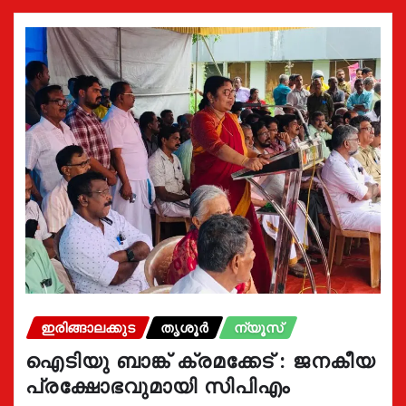
ഇരിങ്ങാലക്കുട
തൃശൂർ
ന്യൂസ്
ഐടിയു ബാങ്ക് ക്രമക്കേട് : ജനകീയ
പ്രക്ഷോഭവുമായി സിപിഎം