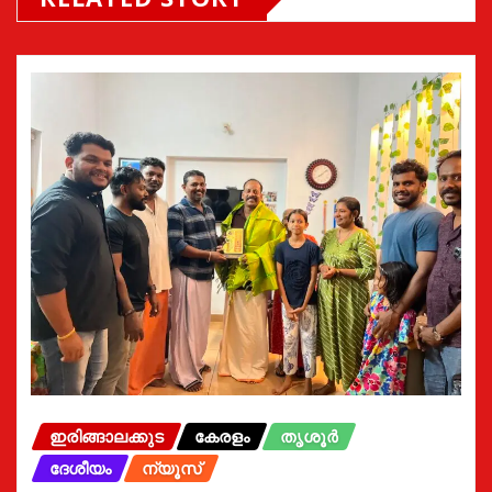
ഇരിങ്ങാലക്കുട
കേരളം
തൃശൂർ
ദേശീയം
ന്യൂസ്