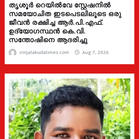
തൃശൂർ റെയിൽവേ സ്റ്റേഷനിൽ
സമയോചിത ഇടപെടലിലൂടെ ഒരു
ജീവൻ രക്ഷിച്ച ആർ.പി.എഫ്.
ഉദ്യോഗസ്ഥൻ കെ.വി.
സന്തോഷിനെ ആദരിച്ചു
irinjalakudatimes.com
Aug 7, 2026