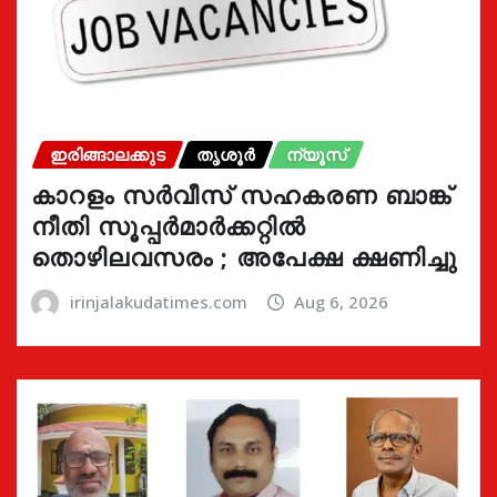
ഇരിങ്ങാലക്കുട
തൃശൂർ
ന്യൂസ്
കാറളം സർവീസ് സഹകരണ ബാങ്ക്
നീതി സൂപ്പർമാർക്കറ്റിൽ
തൊഴിലവസരം ; അപേക്ഷ ക്ഷണിച്ചു
irinjalakudatimes.com
Aug 6, 2026