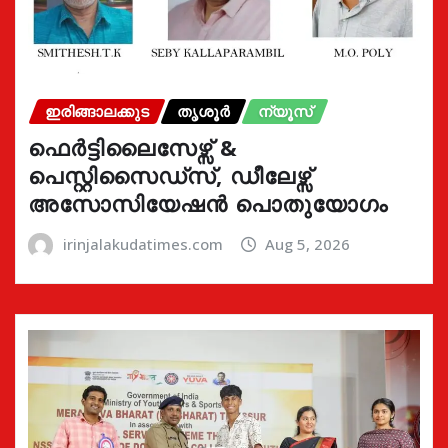
ഇരിങ്ങാലക്കുട
തൃശൂർ
ന്യൂസ്
ഫെർട്ടിലൈസേഴ്സ് &
പെസ്റ്റിസൈഡ്സ്, ഡീലേഴ്സ്
അസോസിയേഷൻ പൊതുയോഗം
irinjalakudatimes.com
Aug 5, 2026