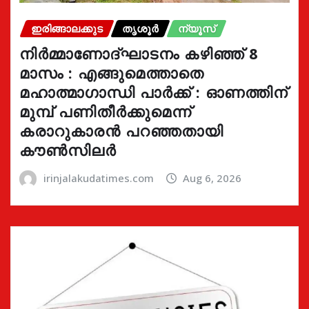
ഇരിങ്ങാലക്കുട
തൃശൂർ
ന്യൂസ്
നിർമ്മാണോദ്ഘാടനം കഴിഞ്ഞ് 8
മാസം : എങ്ങുമെത്താതെ
മഹാത്മാഗാന്ധി പാർക്ക് : ഓണത്തിന്
മുമ്പ് പണിതീർക്കുമെന്ന്
കരാറുകാരൻ പറഞ്ഞതായി
കൗൺസിലർ
irinjalakudatimes.com
Aug 6, 2026