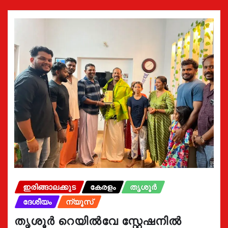
ഇരിങ്ങാലക്കുട
കേരളം
തൃശൂർ
ദേശീയം
ന്യൂസ്
തൃശൂർ റെയിൽവേ സ്റ്റേഷനിൽ