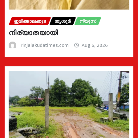
ഇരിങ്ങാലക്കുട
തൃശൂർ
ന്യൂസ്
നിര്യാതയായി
irinjalakudatimes.com
Aug 6, 2026