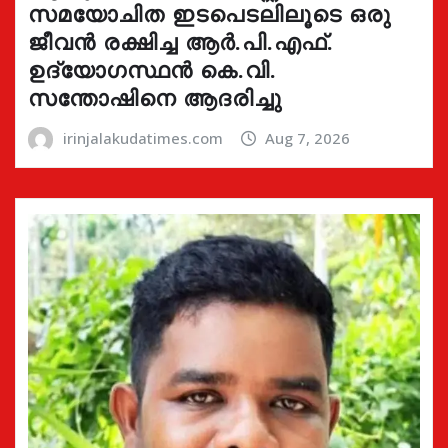
സമയോചിത ഇടപെടലിലൂടെ ഒരു
ജീവൻ രക്ഷിച്ച ആർ.പി.എഫ്.
ഉദ്യോഗസ്ഥൻ കെ.വി.
സന്തോഷിനെ ആദരിച്ചു
irinjalakudatimes.com
Aug 7, 2026