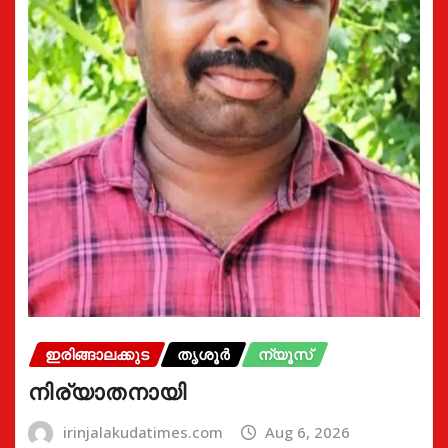
ഇരിങ്ങാലക്കുട
തൃശൂർ
ന്യൂസ്
നിര്യാതനായി
irinjalakudatimes.com
Aug 6, 2026