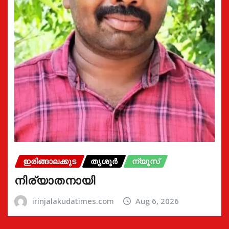
ഇരിങ്ങാലക്കുട
തൃശൂർ
ന്യൂസ്
നിര്യാതനായി
irinjalakudatimes.com
Aug 6, 2026