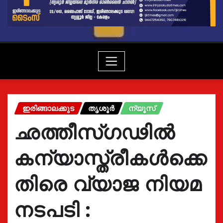
ഇരിങ്ങാലക്കുട
തൃശൂർ
ന്യൂസ്
ഛത്തീസ്ഗഢിൽ
കന്യാസ്ത്രീകൾക്കെ
തിരെ വ്യാജ നിയമ
നടപടി :