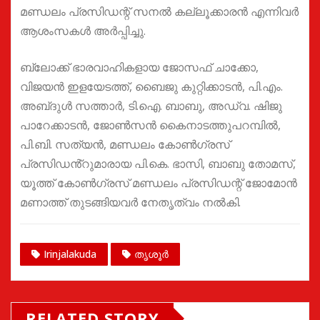
മണ്ഡലം പ്രസിഡന്റ് സനൽ കല്ലൂക്കാരൻ എന്നിവർ
ആശംസകൾ അർപ്പിച്ചു.
ബ്ലോക്ക്‌ ഭാരവാഹികളായ ജോസഫ് ചാക്കോ,
വിജയൻ ഇളയേടത്ത്, ബൈജു കുറ്റിക്കാടൻ, പി.എം.
അബ്‌ദുൾ സത്താർ, ടി.ഐ. ബാബു, അഡ്വ. ഷിജു
പാറേക്കാടൻ, ജോൺസൻ കൈനാടത്തുപറമ്പിൽ,
പി.ബി. സത്യൻ, മണ്ഡലം കോൺഗ്രസ്
പ്രസിഡൻ്റുമാരായ പി.കെ. ഭാസി, ബാബു തോമസ്,
യൂത്ത് കോൺഗ്രസ്‌ മണ്ഡലം പ്രസിഡന്റ് ജോമോൻ
മണാത്ത് തുടങ്ങിയവർ നേതൃത്വം നൽകി.
Irinjalakuda
തൃശൂർ
RELATED STORY