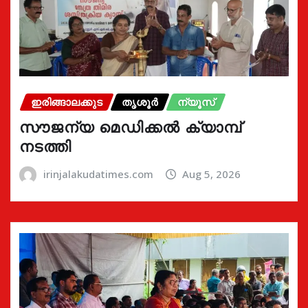
ഇരിങ്ങാലക്കുട
തൃശൂർ
ന്യൂസ്
സൗജന്യ മെഡിക്കൽ ക്യാമ്പ്
നടത്തി
irinjalakudatimes.com
Aug 5, 2026