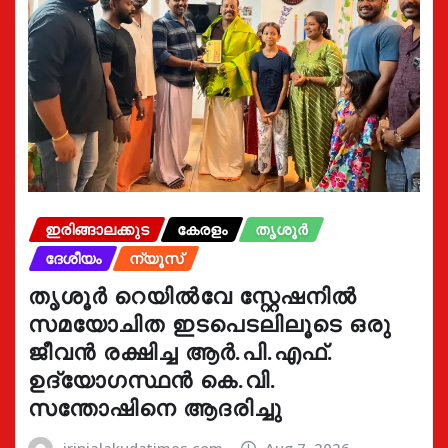
ഇരിങ്ങാലക്കുട
കേരളം
തൃശൂർ
ദേശീയം
ന്യൂസ്
തൃശൂർ റെയിൽവേ സ്റ്റേഷനിൽ
സമയോചിത ഇടപെടലിലൂടെ ഒരു
ജീവൻ രക്ഷിച്ച ആർ.പി.എഫ്.
ഉദ്യോഗസ്ഥൻ കെ.വി.
സന്തോഷിനെ ആദരിച്ചു
irinjalakudatimes.com
Aug 7, 2026