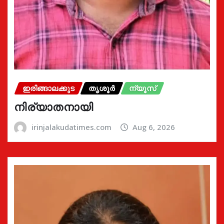
ഇരിങ്ങാലക്കുട
തൃശൂർ
ന്യൂസ്
നിര്യാതനായി
irinjalakudatimes.com
Aug 6, 2026