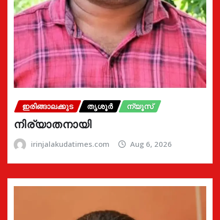
ഇരിങ്ങാലക്കുട
തൃശൂർ
ന്യൂസ്
നിര്യാതനായി
irinjalakudatimes.com
Aug 6, 2026