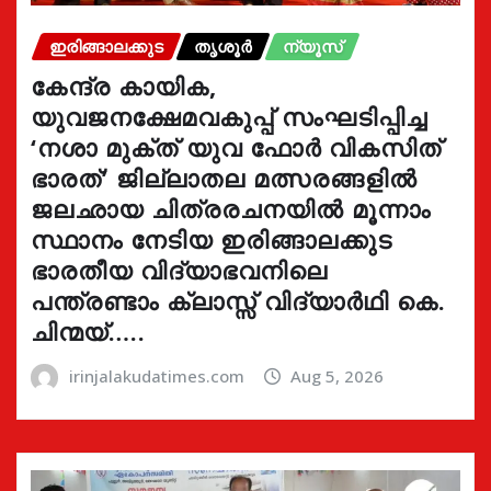
ഇരിങ്ങാലക്കുട
തൃശൂർ
ന്യൂസ്
കേന്ദ്ര കായിക,
യുവജനക്ഷേമവകുപ്പ് സംഘടിപ്പിച്ച
‘നശാ മുക്ത് യുവ ഫോർ വികസിത്
ഭാരത്’ ജില്ലാതല മത്സരങ്ങളിൽ
ജലഛായ ചിത്രരചനയിൽ മൂന്നാം
സ്ഥാനം നേടിയ ഇരിങ്ങാലക്കുട
ഭാരതീയ വിദ്യാഭവനിലെ
പന്ത്രണ്ടാം ക്ലാസ്സ് വിദ്യാർഥി കെ.
ചിന്മയ്…..
irinjalakudatimes.com
Aug 5, 2026