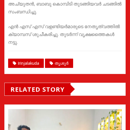
അച്യുതൻ, ബാബു കൊമ്പിടി തുടങ്ങിയവർ ചടങ്ങിൽ
സംബന്ധിച്ചു.
എൻ എസ് എസ് വളണ്ടിയർമാരുടെ നേതൃത്വത്തിൽ
ക്യാമ്പസ് ശുചീകരിച്ചു. തുടർന്ന് വൃക്ഷത്തൈകൾ
നട്ടു.
Irinjalakuda
തൃശൂർ
RELATED STORY