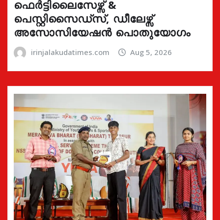
ഫെർട്ടിലൈസേഴ്സ് &
പെസ്റ്റിസൈഡ്സ്, ഡീലേഴ്സ്
അസോസിയേഷൻ പൊതുയോഗം
irinjalakudatimes.com
Aug 5, 2026