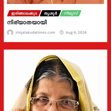
ഇരിങ്ങാലക്കുട
തൃശൂർ
ന്യൂസ്
നിര്യാതയായി
irinjalakudatimes.com
Aug 6, 2026