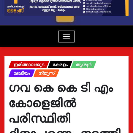
ഇരിങ്ങാലക്കുട
കേരളം
തൃശൂർ
ദേശീയം
ന്യൂസ്
ഗവ കെ കെ ടി എം
കോളെജിൽ
പരിസ്ഥിതി