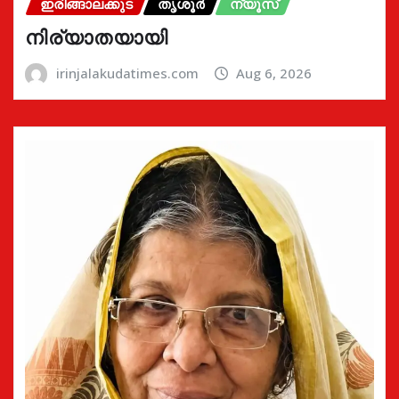
ഇരിങ്ങാലക്കുട
തൃശൂർ
ന്യൂസ്
നിര്യാതയായി
irinjalakudatimes.com
Aug 6, 2026