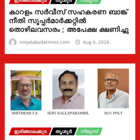
ഇരിങ്ങാലക്കുട
തൃശൂർ
ന്യൂസ്
കാറളം സർവീസ് സഹകരണ ബാങ്ക്
നീതി സൂപ്പർമാർക്കറ്റിൽ
തൊഴിലവസരം ; അപേക്ഷ ക്ഷണിച്ചു
irinjalakudatimes.com
Aug 6, 2026
ഇരിങ്ങാലക്കുട
തൃശൂർ
ന്യൂസ്