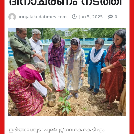
ദിനാചരണം നടത്തി
irinjalakudatimes.com
Jun 5, 2025
0
ഇരിങ്ങാലക്കുട : പുല്ലൂറ്റ് ഗവ.കെ കെ ടി എം