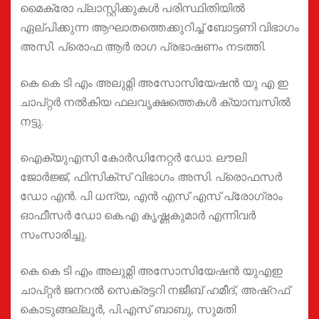
മൈക്രോ പ്ലാസ്റ്റിക്കുകൾ പരിസ്ഥിതിയിൽ
ഏല്പിക്കുന്ന ആഘാതത്തെക്കുറിച്ച് ബോട്ടണി വിഭാഗം
അസി. പ്രൊഫ ആർ രാഗ പ്രഭാഷണം നടത്തി.
കെ കെ ടി എം അലുമ്നി അസോസിയേഷൻ യു എ ഇ
ചാപ്റ്റർ നൽകിയ ഫലവൃക്ഷത്തെകൾ ക്യാമ്പസിൽ
നട്ടു.
ഐക്യുഎസി കോർഡിനേറ്റർ ഡോ. ലൗലി
ജോർജ്ജ്, ഫിസിക്സ് വിഭാഗം അസി. പ്രൊഫസർ
ഡോ എൻ. പി ധന്യ, എൻ എസ് എസ് പ്രോഗ്രാം
ഓഫീസർ ഡോ കെ.എ കൃഷ്ണകുമാർ എന്നിവർ
സംസാരിച്ചു.
കെ കെ ടി എം അലുമ്നി അസോസിയേഷൻ യുഎഇ
ചാപ്റ്റർ ജനറൽ സെക്രട്ടറി നജീബ് ഹമീദ്, അഷ്റഫ്
കൊടുങ്ങല്ലൂർ, പി.എസ് ബാബു, സുമതി