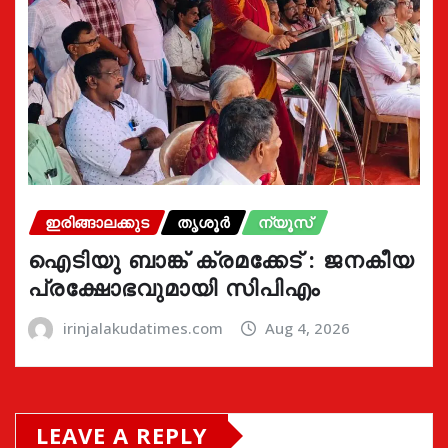
ഇരിങ്ങാലക്കുട
തൃശൂർ
ന്യൂസ്
ഐടിയു ബാങ്ക് ക്രമക്കേട് : ജനകീയ
പ്രക്ഷോഭവുമായി സിപിഎം
irinjalakudatimes.com
Aug 4, 2026
LEAVE A REPLY