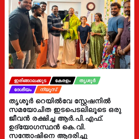
ഇരിങ്ങാലക്കുട
കേരളം
തൃശൂർ
ദേശീയം
ന്യൂസ്
തൃശൂർ റെയിൽവേ സ്റ്റേഷനിൽ
സമയോചിത ഇടപെടലിലൂടെ ഒരു
ജീവൻ രക്ഷിച്ച ആർ.പി.എഫ്.
ഉദ്യോഗസ്ഥൻ കെ.വി.
സന്തോഷിനെ ആദരിച്ചു