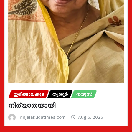
ഇരിങ്ങാലക്കുട
തൃശൂർ
ന്യൂസ്
നിര്യാതയായി
irinjalakudatimes.com
Aug 6, 2026