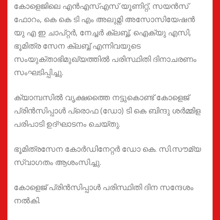
കോളെജിലെ എൻഎസ്എസ് യൂണിറ്റ്, സയൻസ്
ഫോറം, കെ കെ ടി എം അലുമ്നി അസോസിയേഷൻ
യു എ ഇ ചാപ്റ്റർ, നേച്ചർ ക്ലബ്ബ്, ഐക്യു എസി,
ഭൂമിത്ര സേന ക്ലബ്ബ് എന്നിവയുടെ
സംയുക്താഭിമുഖ്യത്തിൽ പരിസ്ഥിതി ദിനാചരണം
സംഘടിപ്പിച്ചു.
ക്യാമ്പസിൽ വൃക്ഷത്തൈ നട്ടുകൊണ്ട് കോളെജ്
പ്രിൻസിപ്പാൾ പ്രൊഫ (ഡോ) ടി കെ ബിന്ദു ശർമ്മിള
പരിപാടി ഉദ്ഘാടനം ചെയ്തു.
ഭൂമിത്രസേന കോർഡിനേറ്റർ ഡോ കെ. സി.സൗമ്യ
സ്വാഗതം ആശംസിച്ചു.
കോളെജ് പ്രിൻസിപ്പാൾ പരിസ്ഥിതി ദിന സന്ദേശം
നൽകി.