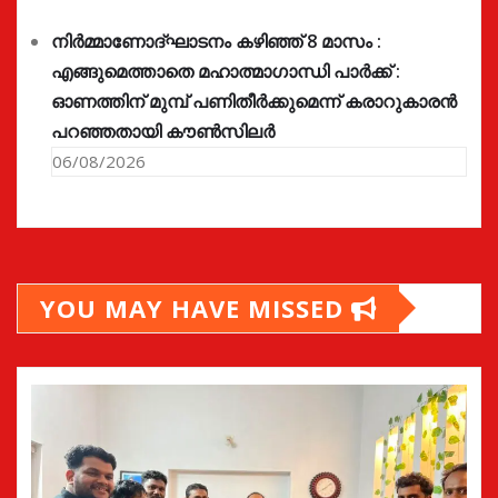
നിർമ്മാണോദ്ഘാടനം കഴിഞ്ഞ് 8 മാസം :
എങ്ങുമെത്താതെ മഹാത്മാഗാന്ധി പാർക്ക് :
ഓണത്തിന് മുമ്പ് പണിതീർക്കുമെന്ന് കരാറുകാരൻ
പറഞ്ഞതായി കൗൺസിലർ
06/08/2026
YOU MAY HAVE MISSED