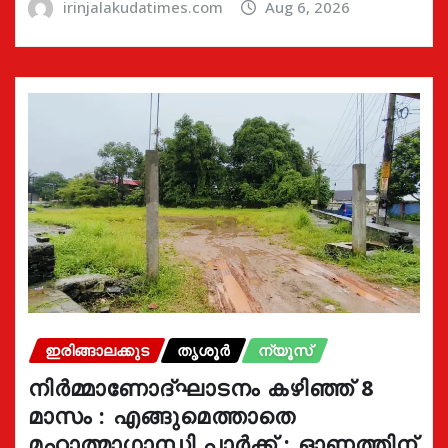
irinjalakudatimes.com
Aug 6, 2026
ഇരിങ്ങാലക്കുട
തൃശൂർ
ന്യൂസ്
നിർമ്മാണോദ്ഘാടനം കഴിഞ്ഞ് 8
മാസം : എങ്ങുമെത്താതെ
മഹാത്മാഗാന്ധി പാർക്ക് : ഓണത്തിന്