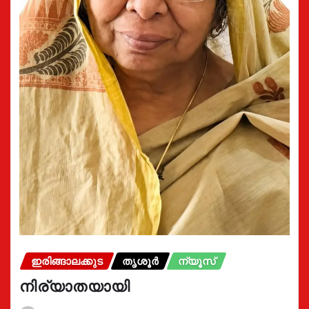
ഇരിങ്ങാലക്കുട
തൃശൂർ
ന്യൂസ്
നിര്യാതയായി