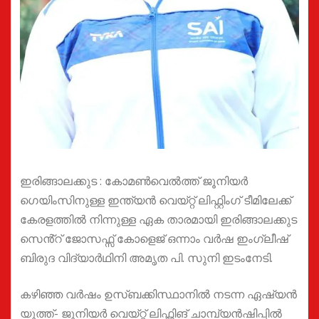
ഇരിങ്ങാലക്കുട : കോമൺവെൽത്ത് ജൂനിയര്‍
ഗെയിംസിനുള്ള ഇന്ത്യൻ വെയ്റ്റ് ലിഫ്റ്റിംഗ് ടീമിലേക്ക്
കേരളത്തിൽ നിന്നുള്ള ഏക താരമായി ഇരിങ്ങാലക്കുട
സെൻ്റ് ജോസഫ്സ് കോളെജ് ഒന്നാം വർഷ ഇംഗ്ലീഷ്
ബിരുദ വിദ്യാർഥിനി അമൃത പി. സുനി ഇടംനേടി.
കഴിഞ്ഞ വർഷം ഉസ്ബക്കിസ്ഥാനില്‍ നടന്ന ഏഷ്യൻ
യൂത്ത്- ജൂനിയർ വെയ്റ്റ് ലിഫ്റ്റിങ് ചാമ്പ്യൻഷിപ്പിൽ