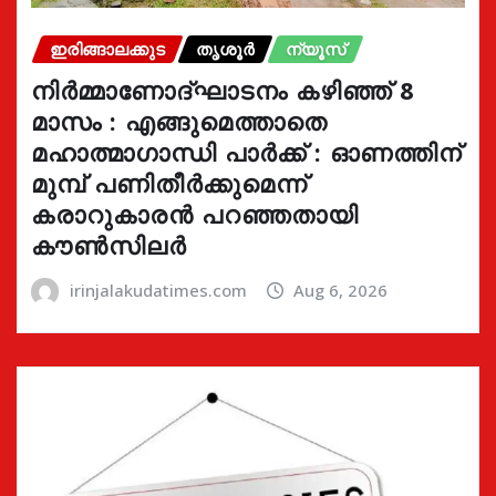
ഇരിങ്ങാലക്കുട
തൃശൂർ
ന്യൂസ്
നിർമ്മാണോദ്ഘാടനം കഴിഞ്ഞ് 8
മാസം : എങ്ങുമെത്താതെ
മഹാത്മാഗാന്ധി പാർക്ക് : ഓണത്തിന്
മുമ്പ് പണിതീർക്കുമെന്ന്
കരാറുകാരൻ പറഞ്ഞതായി
കൗൺസിലർ
irinjalakudatimes.com
Aug 6, 2026