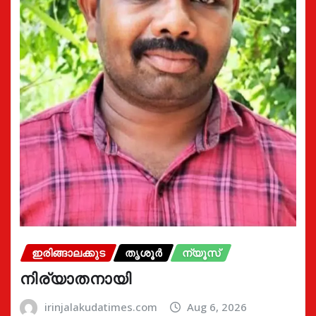
ഇരിങ്ങാലക്കുട
തൃശൂർ
ന്യൂസ്
നിര്യാതനായി
irinjalakudatimes.com
Aug 6, 2026