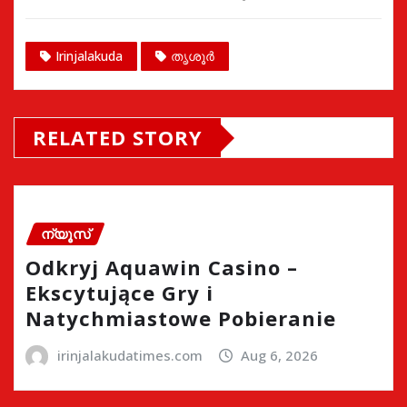
Irinjalakuda
തൃശൂർ
RELATED STORY
ന്യൂസ്
Odkryj Aquawin Casino –
Ekscytujące Gry i
Natychmiastowe Pobieranie
irinjalakudatimes.com
Aug 6, 2026