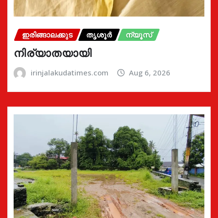
ഇരിങ്ങാലക്കുട
തൃശൂർ
ന്യൂസ്
നിര്യാതയായി
irinjalakudatimes.com
Aug 6, 2026