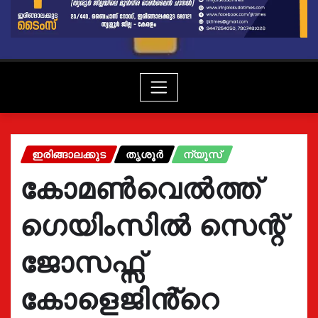
ഇരിങ്ങാലക്കുട
തൃശൂർ
ന്യൂസ്
കോമൺവെൽത്ത്
ഗെയിംസിൽ സെന്റ്
ജോസഫ്സ്
കോളെജിൻ്റെ