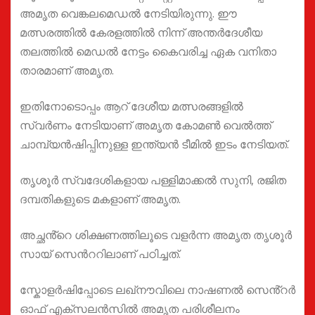
അമൃത വെങ്കലമെഡൽ നേടിയിരുന്നു. ഈ
മത്സരത്തില്‍ കേരളത്തിൽ നിന്ന് അന്തർദേശീയ
തലത്തിൽ മെഡൽ നേട്ടം കൈവരിച്ച ഏക വനിതാ
താരമാണ് അമൃത.
ഇതിനോടൊപ്പം ആറ് ദേശീയ മത്സരങ്ങളിൽ
സ്വർണം നേടിയാണ് അമൃത കോമൺ വെൽത്ത്
ചാമ്പ്യൻഷിപ്പിനുള്ള ഇന്ത്യൻ ടീമിൽ ഇടം നേടിയത്.
തൃശൂർ സ്വദേശികളായ പള്ളിമാക്കൽ സുനി, രജിത
ദമ്പതികളുടെ മകളാണ് അമൃത.
അച്ഛൻ്റെ ശിക്ഷണത്തിലൂടെ വളർന്ന അമൃത തൃശൂര്‍
സായ് സെന്‍ററിലാണ് പഠിച്ചത്.
സ്കോളർഷിപ്പോടെ ലഖ്നൗവിലെ നാഷണൽ സെൻ്റർ
ഓഫ് എക്സലൻസില്‍ അമൃത പരിശീലനം