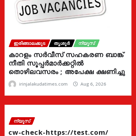
ഇരിങ്ങാലക്കുട
തൃശൂർ
ന്യൂസ്
കാറളം സർവീസ് സഹകരണ ബാങ്ക്
നീതി സൂപ്പർമാർക്കറ്റിൽ
തൊഴിലവസരം ; അപേക്ഷ ക്ഷണിച്ചു
irinjalakudatimes.com
Aug 6, 2026
ന്യൂസ്
cw-check-https://test.com/