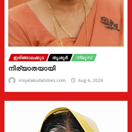
ഇരിങ്ങാലക്കുട
തൃശൂർ
ന്യൂസ്
നിര്യാതയായി
irinjalakudatimes.com
Aug 6, 2026