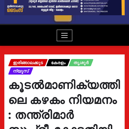
ഇരിങ്ങാലക്കുട
കേരളം
തൃശൂർ
ന്യൂസ്
കൂടൽമാണിക്യത്തി
ലെ കഴകം നിയമനം
: തന്ത്രിമാർ