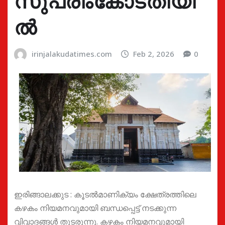
സുപ്രീംകോടതിയി
ൽ
irinjalakudatimes.com
Feb 2, 2026
0
ഇരിങ്ങാലക്കുട : കൂടൽമാണിക്യം ക്ഷേത്രത്തിലെ
കഴകം നിയമനവുമായി ബന്ധപ്പെട്ട് നടക്കുന്ന
വിവാദങ്ങൾ തുടരുന്നു. കഴകം നിയമനവുമായി