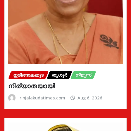
ഇരിങ്ങാലക്കുട
തൃശൂർ
ന്യൂസ്
നിര്യാതയായി
irinjalakudatimes.com
Aug 6, 2026