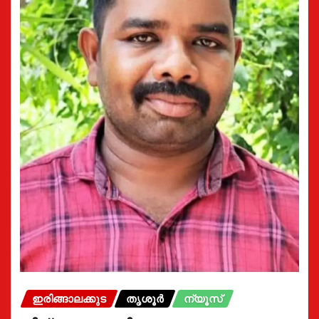
ഇരിങ്ങാലക്കുട
തൃശൂർ
ന്യൂസ്