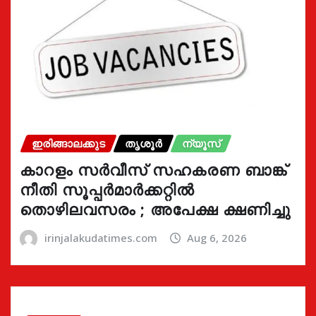
ഇരിങ്ങാലക്കുട
തൃശൂർ
ന്യൂസ്
കാറളം സർവീസ് സഹകരണ ബാങ്ക്
നീതി സൂപ്പർമാർക്കറ്റിൽ
തൊഴിലവസരം ; അപേക്ഷ ക്ഷണിച്ചു
irinjalakudatimes.com
Aug 6, 2026