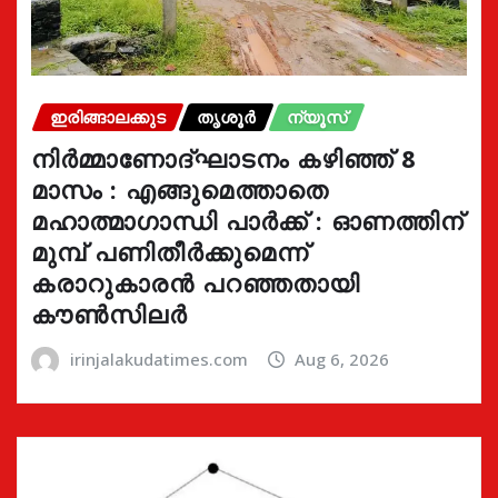
ഇരിങ്ങാലക്കുട
തൃശൂർ
ന്യൂസ്
നിർമ്മാണോദ്ഘാടനം കഴിഞ്ഞ് 8
മാസം : എങ്ങുമെത്താതെ
മഹാത്മാഗാന്ധി പാർക്ക് : ഓണത്തിന്
മുമ്പ് പണിതീർക്കുമെന്ന്
കരാറുകാരൻ പറഞ്ഞതായി
കൗൺസിലർ
irinjalakudatimes.com
Aug 6, 2026