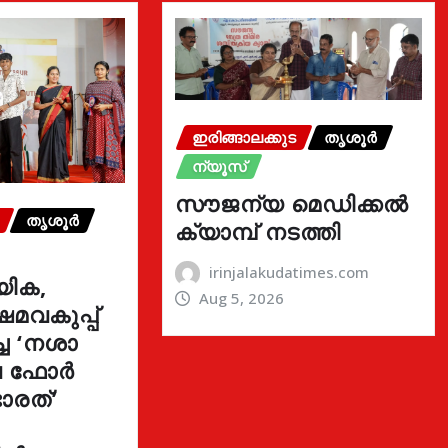
ഇരിങ്ങാലക്കുട
തൃശൂർ
ന്യൂസ്
സൗജന്യ മെഡിക്കൽ
തൃശൂർ
ക്യാമ്പ് നടത്തി
irinjalakudatimes.com
യിക,
Aug 5, 2026
മവകുപ്പ്
്ച ‘നശാ
ുവ ഫോർ
ാരത്’