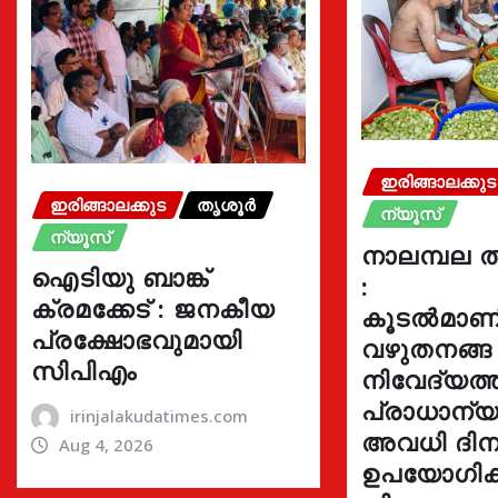
ഇരിങ്ങാലക്കുട
ഇരിങ്ങാലക്കുട
തൃശൂർ
ന്യൂസ്
ന്യൂസ്
നാലമ്പല ത
ഐടിയു ബാങ്ക്
:
ക്രമക്കേട് : ജനകീയ
കൂടൽമാണി
പ്രക്ഷോഭവുമായി
വഴുതനങ്ങ
സിപിഎം
നിവേദ്യത്ത
പ്രാധാന്യമ
irinjalakudatimes.com
അവധി ദിന
Aug 4, 2026
ഉപയോഗിക്ക