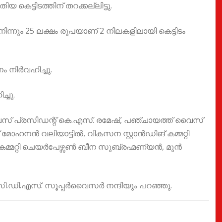
കെട്ടിടത്തിന് തറക്കല്ലിട്ടു.
ിന്നും 25 ലക്ഷം രൂപയാണ് 2 നിലകളിലായി കെട്ടിടം
ം നിർവഹിച്ചു.
്ചു.
ൈസ് പ്രസിഡന്റ്‌ കെ.എസ്. രമേഷ്, പഞ്ചായത്ത് വൈസ്
 മോഹനൻ വലിയാട്ടിൽ, വികസന സ്റ്റാൻഡിങ് കമ്മറ്റി
കമ്മറ്റി ചെയർപേഴ്സൺ ബീന സുബ്രഹ്മണ്യൻ, മുൻ
സി.ഡി.എസ്. സൂപ്പർവൈസർ നന്ദിയും പറഞ്ഞു.