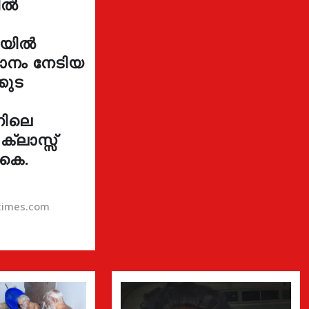
ളിൽ
നയിൽ
ഥാനം നേടിയ
കുട
നിലെ
 ക്ലാസ്സ്
 കെ.
atimes.com