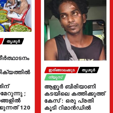
തൃശൂർ
ീർത്ഥാടനം
ഇരിങ്ങാലക്കുട
തൃശൂർ
ക്യത്തിൽ
ന്യൂസ്
ിന്
ആളൂർ ബിരിയാണി
േറുന്നു ;
കടയിലെ കത്തിക്കുത്ത്
ങ്ങളിൽ
കേസ് : ഒരു പ്രതി
ുന്നത് 120
കൂടി റിമാൻഡിൽ