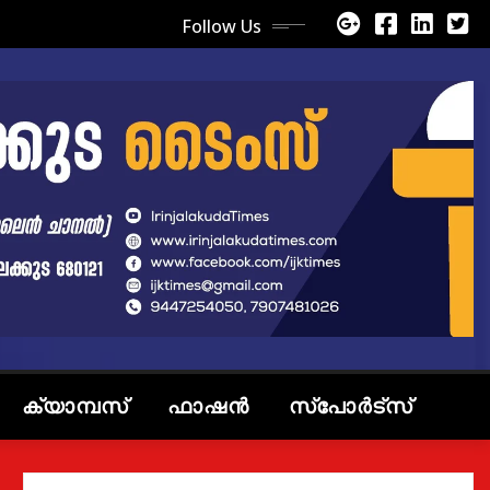
Follow Us
ക്യാമ്പസ്
ഫാഷൻ
സ്പോർട്സ്