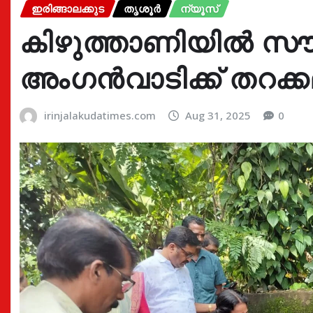
ഇരിങ്ങാലക്കുട
തൃശൂർ
ന്യൂസ്
കിഴുത്താണിയിൽ 
അംഗൻവാടിക്ക് തറക്കല്
irinjalakudatimes.com
Aug 31, 2025
0