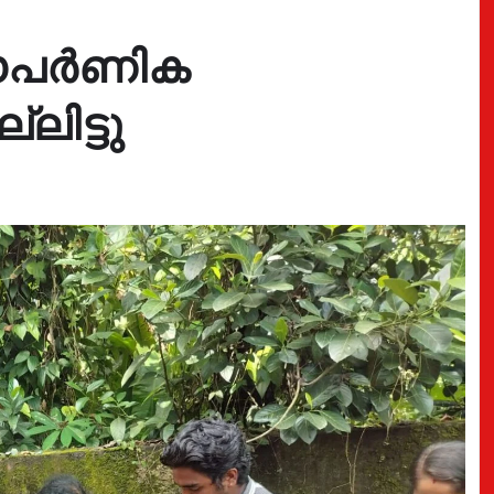
സൗപർണിക
ലിട്ടു