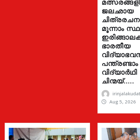
മത്സരങ്ങ
ജലഛായ
ചിത്രരച
മൂന്നാം സ്
ഇരിങ്ങാലക്
ഭാരതീയ
വിദ്യാഭവ
പന്ത്രണ്ടാം
വിദ്യാർഥി
ചിന്മയ്…..
irinjalakud
Aug 5, 2026