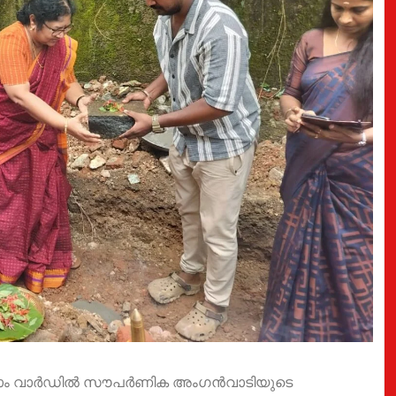
ണി 8-ാം വാർഡിൽ സൗപർണിക അംഗൻവാടിയുടെ