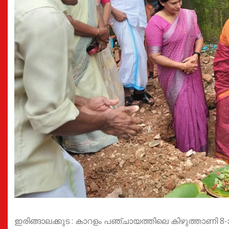
ഇരിങ്ങാലക്കുട : കാറളം പഞ്ചായത്തിലെ കിഴുത്താ