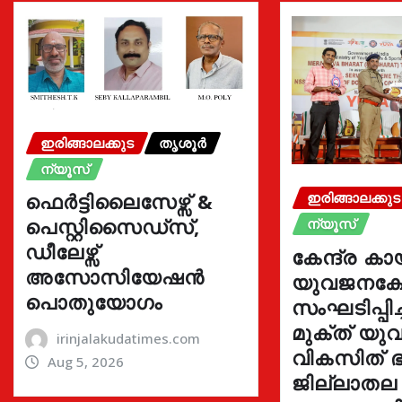
ഇരിങ്ങാലക്കുട
തൃശൂർ
ന്യൂസ്
ഫെർട്ടിലൈസേഴ്സ് &
ഇരിങ്ങാലക്കുട
പെസ്റ്റിസൈഡ്സ്,
ന്യൂസ്
ഡീലേഴ്സ്
കേന്ദ്ര കാ
അസോസിയേഷൻ
യുവജനക്ഷേ
പൊതുയോഗം
സംഘടിപ്പിച
മുക്ത് യ
irinjalakudatimes.com
വികസിത് ഭ
Aug 5, 2026
ജില്ലാതല