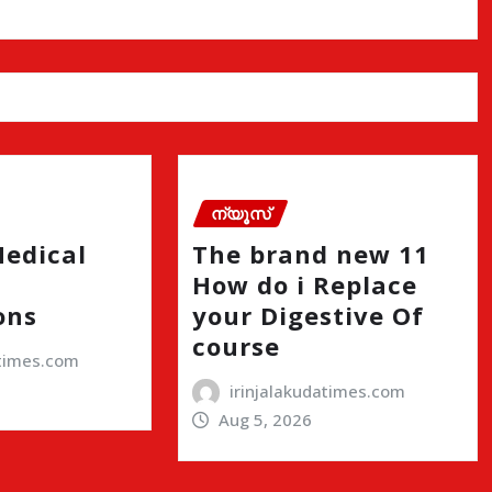
ന്യൂസ്
Medical
The brand new 11
How do i Replace
ons
your Digestive Of
course
atimes.com
irinjalakudatimes.com
Aug 5, 2026