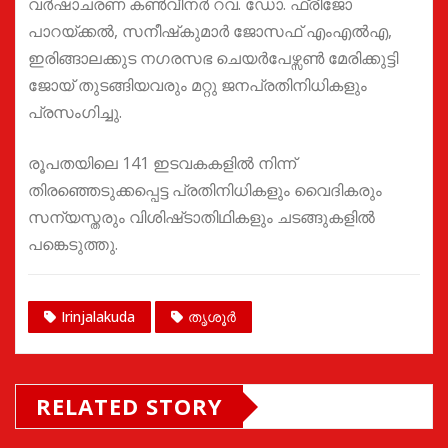
വർഷാചരണ കൺവീനർ റവ. ഡോ. ഫ്രീജോ
പാറയ്ക്കൽ, സനീഷ്‌കുമാർ ജോസഫ് എംഎൽഎ,
ഇരിങ്ങാലക്കുട നഗരസഭ ചെയർപേഴ്സൺ മേരിക്കുട്ടി
ജോയ് തുടങ്ങിയവരും മറ്റു ജനപ്രതിനിധികളും
പ്രസംഗിച്ചു.
രൂപതയിലെ 141 ഇടവകകളിൽ നിന്ന്
തിരഞ്ഞെടുക്കപ്പെട്ട പ്രതിനിധികളും വൈദികരും
സന്യസ്തരും വിശിഷ്‌ടാതിഥികളും ചടങ്ങുകളിൽ
പങ്കെടുത്തു.
Irinjalakuda
തൃശൂർ
RELATED STORY