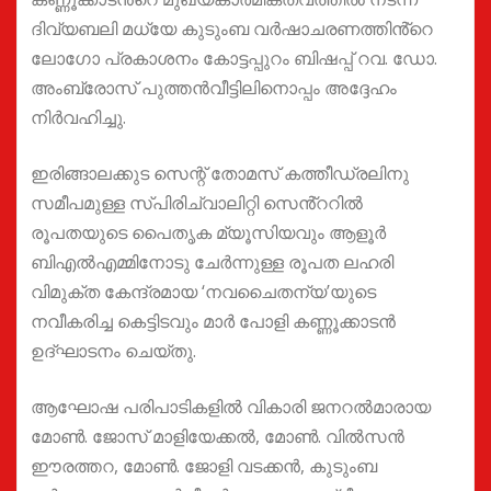
ദിവ്യബലി മധ്യേ കുടുംബ വർഷാചരണത്തിൻ്റെ
ലോഗോ പ്രകാശനം കോട്ടപ്പുറം ബിഷപ്പ് റവ. ഡോ.
അംബ്രോസ് പുത്തൻവീട്ടിലിനൊപ്പം അദ്ദേഹം
നിർവഹിച്ചു.
ഇരിങ്ങാലക്കുട സെന്റ് തോമസ് കത്തീഡ്രലിനു
സമീപമുള്ള സ്‌പിരിച്വാലിറ്റി സെൻ്ററിൽ
രൂപതയുടെ പൈതൃക മ്യൂസിയവും ആളൂർ
ബിഎൽഎമ്മിനോടു ചേർന്നുള്ള രൂപത ലഹരി
വിമുക്ത കേന്ദ്രമായ ‘നവചൈതന്യ’യുടെ
നവീകരിച്ച കെട്ടിടവും മാർ പോളി കണ്ണൂക്കാടൻ
ഉദ്ഘാടനം ചെയ്തു.
ആഘോഷ പരിപാടികളിൽ വികാരി ജനറൽമാരായ
മോൺ. ജോസ് മാളിയേക്കൽ, മോൺ. വിൽസൻ
ഈരത്തറ, മോൺ. ജോളി വടക്കൻ, കുടുംബ