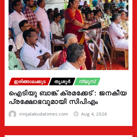
ഇരിങ്ങാലക്കുട
തൃശൂർ
ന്യൂസ്
ഐടിയു ബാങ്ക് ക്രമക്കേട് : ജനകീയ
പ്രക്ഷോഭവുമായി സിപിഎം
irinjalakudatimes.com
Aug 4, 2026