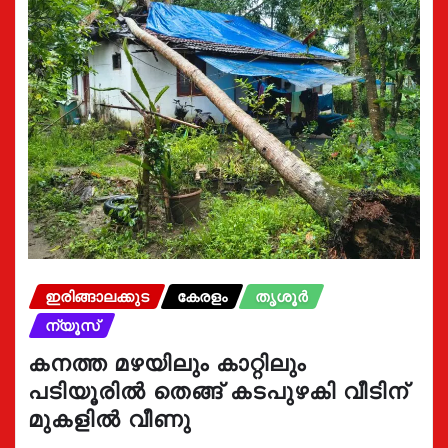
ഇരിങ്ങാലക്കുട
കേരളം
തൃശൂർ
ന്യൂസ്
കനത്ത മഴയിലും കാറ്റിലും
പടിയൂരിൽ തെങ്ങ് കടപുഴകി വീടിന്
മുകളിൽ വീണു