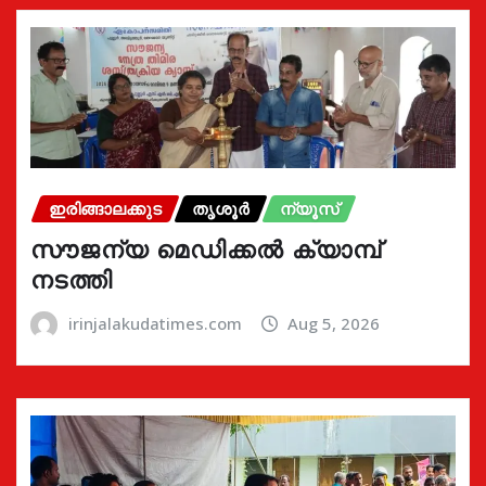
ഇരിങ്ങാലക്കുട
തൃശൂർ
ന്യൂസ്
സൗജന്യ മെഡിക്കൽ ക്യാമ്പ്
നടത്തി
irinjalakudatimes.com
Aug 5, 2026