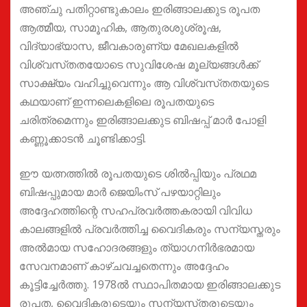
അഞ്ചു പതിറ്റാണ്ടുകാലം ഇരിങ്ങാലക്കുട രൂപത
ആത്മീയ, സാമൂഹിക, ആതുരശുശ്രൂഷ,
വിദ്യാഭ്യാസ, ജീവകാരുണ്യ മേഖലകളിൽ
വിശ്വസ്‌തതയോടെ സുവിശേഷ മൂല്യങ്ങൾക്ക്
സാക്ഷ്യം വഹിച്ചുവെന്നും ആ വിശ്വസ്‌തതയുടെ
കഥയാണ് ഇന്നലെകളിലെ രൂപതയുടെ
ചരിത്രമെന്നും ഇരിങ്ങാലക്കുട ബിഷപ്പ് മാർ പോളി
കണ്ണൂക്കാടൻ ചൂണ്ടിക്കാട്ടി.
ഈ യത്നത്തിൽ രൂപതയുടെ ശിൽപ്പിയും പ്രഥമ
ബിഷപ്പുമായ മാർ ജെയിംസ് പഴയാറ്റിലും
അദ്ദേഹത്തിന്റെ സഹപ്രവർത്തകരായി വിവിധ
കാലങ്ങളിൽ പ്രവർത്തിച്ച വൈദികരും സന്യസ്തരും
അൽമായ സഹോദരങ്ങളും ത്യാഗനിർഭരമായ
സേവനമാണ് കാഴ്‌ചവച്ചതെന്നും അദ്ദേഹം
കൂട്ടിച്ചേർത്തു. 1978ൽ സ്ഥാപിതമായ ഇരിങ്ങാലക്കുട
രൂപത, വൈദികരുടെയും സന്യസ്‌തരുടെയും