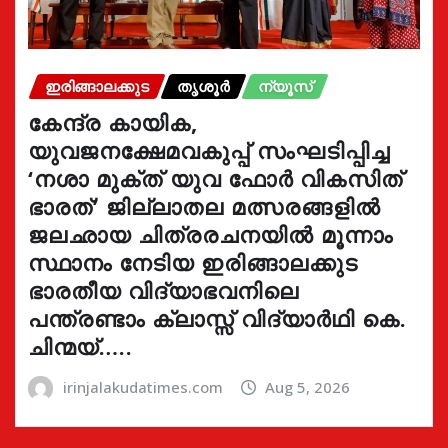
ഇരിങ്ങാലക്കുട
തൃശൂർ
ന്യൂസ്
കേന്ദ്ര കായിക,
യുവജനക്ഷേമവകുപ്പ് സംഘടിപ്പിച്ച
‘നശാ മുക്ത് യുവ ഫോർ വികസിത്
ഭാരത്’ ജില്ലാതല മത്സരങ്ങളിൽ
ജലഛായ ചിത്രരചനയിൽ മൂന്നാം
സ്ഥാനം നേടിയ ഇരിങ്ങാലക്കുട
ഭാരതീയ വിദ്യാഭവനിലെ
പന്ത്രണ്ടാം ക്ലാസ്സ് വിദ്യാർഥി കെ.
ചിന്മയ്…..
irinjalakudatimes.com
Aug 5, 2026