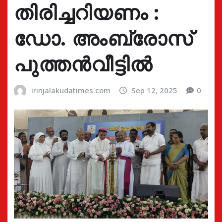
തിരിച്ചറിയണം :
ഡോ. അംബ്രോസ്
പുത്തൻവീട്ടിൽ
irinjalakudatimes.com
Sep 12, 2025
0