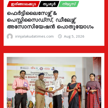
ഇരിങ്ങാലക്കുട
തൃശൂർ
ന്യൂസ്
ഫെർട്ടിലൈസേഴ്സ് &
പെസ്റ്റിസൈഡ്സ്, ഡീലേഴ്സ്
അസോസിയേഷൻ പൊതുയോഗം
irinjalakudatimes.com
Aug 5, 2026