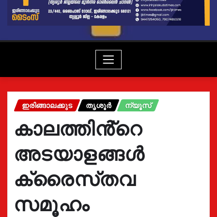
ഇരിങ്ങാലക്കുട
തൃശൂർ
ന്യൂസ്
കാലത്തിൻ്റെ
അടയാളങ്ങൾ
ക്രൈസ്‌തവ
സമൂഹം