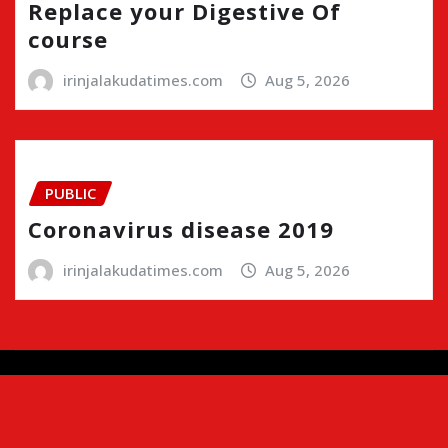
Replace your Digestive Of
course
irinjalakudatimes.com
Aug 5, 2026
PUBLIC
Coronavirus disease 2019
irinjalakudatimes.com
Aug 5, 2026
Copyright © 2024 | Irinjalakudatimes.com i
|
Newsio
by
ThemeArile