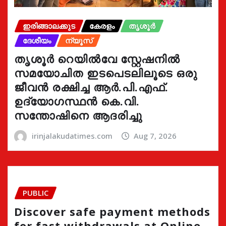
ഇരിങ്ങാലക്കുട
കേരളം
തൃശൂർ
ദേശീയം
ന്യൂസ്
തൃശൂർ റെയിൽവേ സ്റ്റേഷനിൽ
സമയോചിത ഇടപെടലിലൂടെ ഒരു
ജീവൻ രക്ഷിച്ച ആർ.പി.എഫ്.
ഉദ്യോഗസ്ഥൻ കെ.വി.
സന്തോഷിനെ ആദരിച്ചു
irinjalakudatimes.com
Aug 7, 2026
PUBLIC
Discover safe payment methods
for fast withdrawals at Online