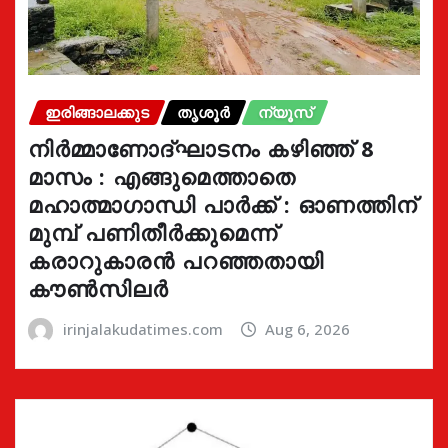
ഇരിങ്ങാലക്കുട
തൃശൂർ
ന്യൂസ്
നിർമ്മാണോദ്ഘാടനം കഴിഞ്ഞ് 8
മാസം : എങ്ങുമെത്താതെ
മഹാത്മാഗാന്ധി പാർക്ക് : ഓണത്തിന്
മുമ്പ് പണിതീർക്കുമെന്ന്
കരാറുകാരൻ പറഞ്ഞതായി
കൗൺസിലർ
irinjalakudatimes.com
Aug 6, 2026