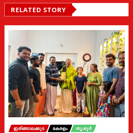
RELATED STORY
ഇരിങ്ങാലക്കുട
കേരളം
തൃശൂർ