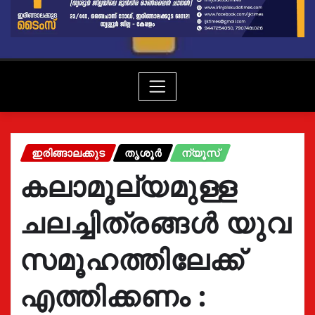
ഇരിങ്ങാലക്കുട
തൃശൂർ
ന്യൂസ്
കലാമൂല്യമുള്ള
ചലച്ചിത്രങ്ങൾ യുവ
സമൂഹത്തിലേക്ക്
എത്തിക്കണം :