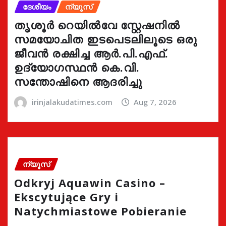
ദേശീയം
ന്യൂസ്
തൃശൂർ റെയിൽവേ സ്റ്റേഷനിൽ
സമയോചിത ഇടപെടലിലൂടെ ഒരു
ജീവൻ രക്ഷിച്ച ആർ.പി.എഫ്.
ഉദ്യോഗസ്ഥൻ കെ.വി.
സന്തോഷിനെ ആദരിച്ചു
irinjalakudatimes.com
Aug 7, 2026
ന്യൂസ്
Odkryj Aquawin Casino –
Ekscytujące Gry i
Natychmiastowe Pobieranie