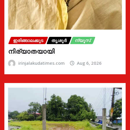
ഇരിങ്ങാലക്കുട
തൃശൂർ
ന്യൂസ്
നിര്യാതയായി
irinjalakudatimes.com
Aug 6, 2026