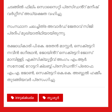
ചടങ്ങിൽ ഫിലിം സൊസൈറ്റി പ്രസിഡൻ്റ് മനീഷ്
വർഗ്ഗീസ് അധ്യക്ഷത വഹിച്ചു.
സംസ്ഥാന ചലച്ചിത്ര അവാർഡ് ജേതാവ് സിജി
പ്രദീപ് മുഖ്യാതിഥിയായിരുന്നു.
രക്ഷാധികാരി പി.കെ. ഭരതൻ മാസ്റ്റർ, സെക്രട്ടറി
നവീൻ ഭഗീരഥൻ, ജോയിൻ്റ് സെക്രട്ടറി ജോസ്
മാമ്പിള്ളി, എക്സിക്യൂട്ടീവ് അംഗം എം.ആർ.
സനോജ്, റോട്ടറി ക്ലബ്ബ് പ്രസിഡൻ്റ് പ്രൊഫ.
എം.എ. ജോൺ, സെക്രട്ടറി കെ.കെ. അബ്ദുൽ ഹക്കീം
തുടങ്ങിയവർ പ്രസംഗിച്ചു.
Irinjalakuda
തൃശൂർ