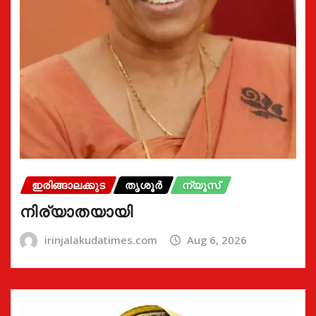
ഇരിങ്ങാലക്കുട
തൃശൂർ
ന്യൂസ്
നിര്യാതയായി
irinjalakudatimes.com
Aug 6, 2026