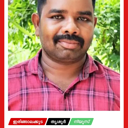
ഇരിങ്ങാലക്കുട
തൃശൂർ
ന്യൂസ്