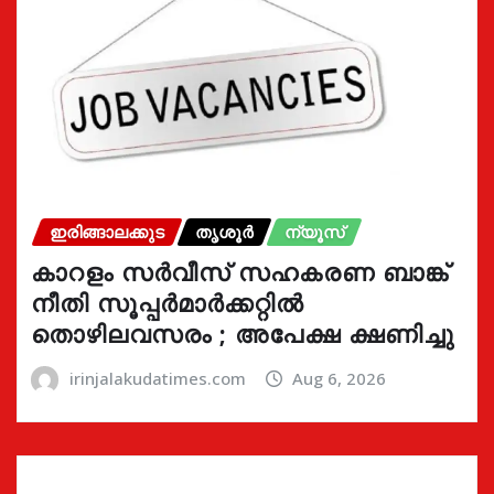
ഇരിങ്ങാലക്കുട
തൃശൂർ
ന്യൂസ്
കാറളം സർവീസ് സഹകരണ ബാങ്ക്
നീതി സൂപ്പർമാർക്കറ്റിൽ
തൊഴിലവസരം ; അപേക്ഷ ക്ഷണിച്ചു
irinjalakudatimes.com
Aug 6, 2026