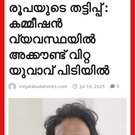
രൂപയുടെ തട്ടിപ്പ് :
കമ്മീഷൻ
വ്യവസ്ഥയിൽ
അക്കൗണ്ട് വിറ്റ
യുവാവ് പിടിയിൽ
irinjalakudatimes.com
Jul 10, 2025
0