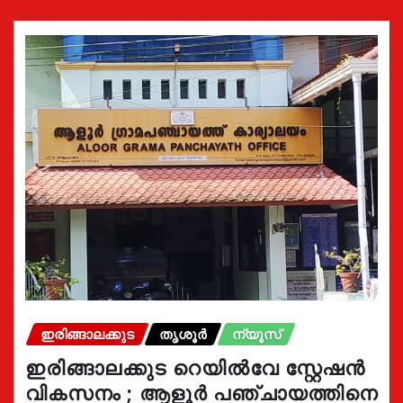
ഇരിങ്ങാലക്കുട
തൃശൂർ
ന്യൂസ്
ഇരിങ്ങാലക്കുട റെയിൽവേ സ്റ്റേഷൻ
വികസനം ; ആളൂർ പഞ്ചായത്തിനെ