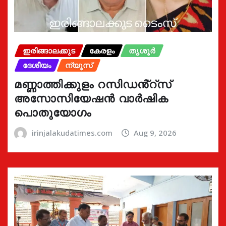
ഇരിങ്ങാലക്കുട
കേരളം
തൃശൂർ
ദേശീയം
ന്യൂസ്
മണ്ണാത്തിക്കുളം റസിഡൻ്റ്സ്
അസോസിയേഷൻ വാർഷിക
പൊതുയോഗം
irinjalakudatimes.com
Aug 9, 2026