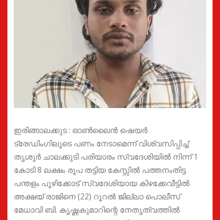
ഇരിങ്ങാലക്കുട : ഓൺലൈൻ ഷെയർ
ട്രേഡിംഗിലൂടെ പണം നേടാമെന്ന് വിശ്വസിപ്പിച്ച്
തൃശൂർ ചാലക്കുടി പരിയാരം സ്വദേശിയിൽ നിന്ന് 1
കോടി 8 ലക്ഷം രൂപ തട്ടിയ കേസ്സിൽ പത്തനംതിട്ട
പന്തളം പൂഴിക്കോട് സ്വദേശിയായ കിഴക്കേവീട്ടിൽ
അക്ഷയ് രാജിനെ (22) റൂറൽ ജില്ലാ പൊലീസ്
മേധാവി ബി. കൃഷ്ണകുമാറിന്റെ നേതൃത്വത്തിൽ