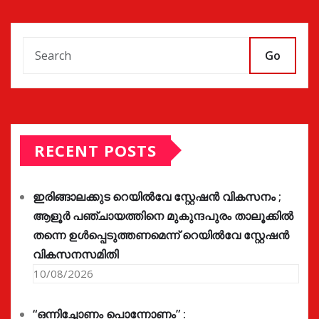
Go
RECENT POSTS
ഇരിങ്ങാലക്കുട റെയിൽവേ സ്റ്റേഷൻ വികസനം ;
ആളൂർ പഞ്ചായത്തിനെ മുകുന്ദപുരം താലൂക്കിൽ
തന്നെ ഉൾപ്പെടുത്തണമെന്ന് റെയിൽവേ സ്റ്റേഷൻ
വികസനസമിതി
10/08/2026
“ഒന്നിച്ചോണം പൊന്നോണം” :