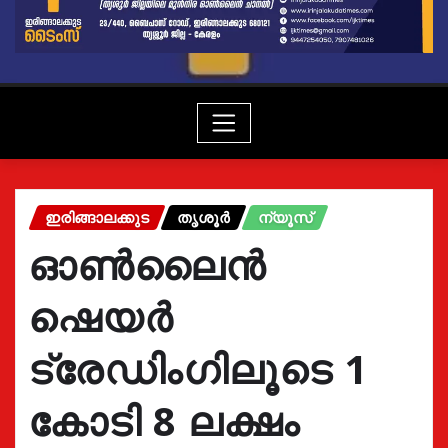
ഇരിങ്ങാലക്കുട
തൃശൂർ
ന്യൂസ്
ഓൺലൈൻ
ഷെയർ
ട്രേഡിംഗിലൂടെ 1
കോടി 8 ലക്ഷം