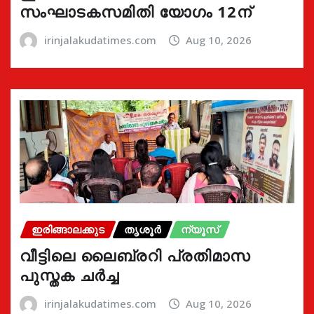
സംഘാടകസമിതി യോഗം 12ന്
irinjalakudatimes.com
Aug 10, 2026
ഇരിങ്ങാലക്കുട
തൃശൂർ
ന്യൂസ്
വീട്ടിലെ ലൈബ്രറി പ്രതിമാസ
പുസ്തക ചർച്ച
irinjalakudatimes.com
Aug 10, 2026