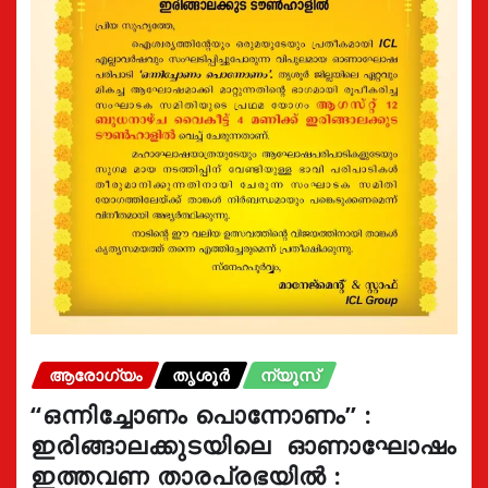
ആരോഗ്യം
തൃശൂർ
ന്യൂസ്
“ഒന്നിച്ചോണം പൊന്നോണം” :
ഇരിങ്ങാലക്കുടയിലെ ഓണാഘോഷം
ഇത്തവണ താരപ്രഭയിൽ :