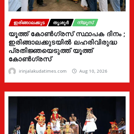
ഇരിങ്ങാലക്കുട
തൃശൂർ
ന്യൂസ്
യൂത്ത് കോൺഗ്രസ്‌ സ്ഥാപക ദിനം ;
ഇരിങ്ങാലക്കുടയിൽ ലഹരിവിരുദ്ധ
പ്രതിജ്ഞയെടുത്ത് യൂത്ത്
കോൺഗ്രസ്
irinjalakudatimes.com
Aug 10, 2026