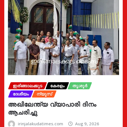
ഇരിങ്ങാലക്കുട
കേരളം
തൃശൂർ
ദേശീയം
ന്യൂസ്
അഖിലേന്ത്യ വ്യാപാരി ദിനം
ആചരിച്ചു
irinjalakudatimes.com
Aug 9, 2026