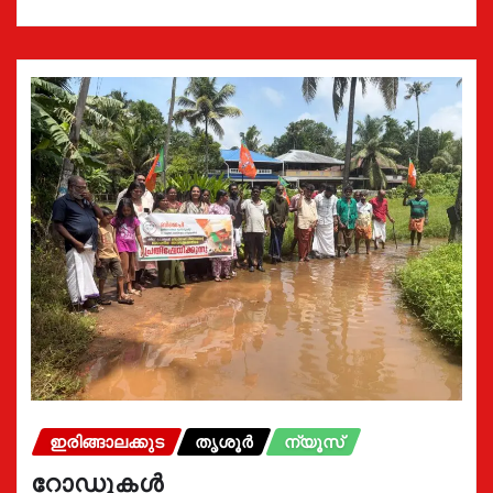
ഇരിങ്ങാലക്കുട
തൃശൂർ
ന്യൂസ്
റോഡുകൾ