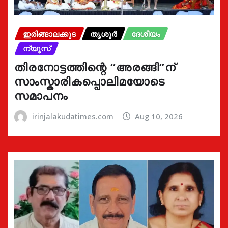
ഇരിങ്ങാലക്കുട
തൃശൂർ
ദേശീയം
ന്യൂസ്
തിരനോട്ടത്തിന്റെ “അരങ്ങി”ന്
സാംസ്കാരികപ്പൊലിമയോടെ
സമാപനം
irinjalakudatimes.com
Aug 10, 2026