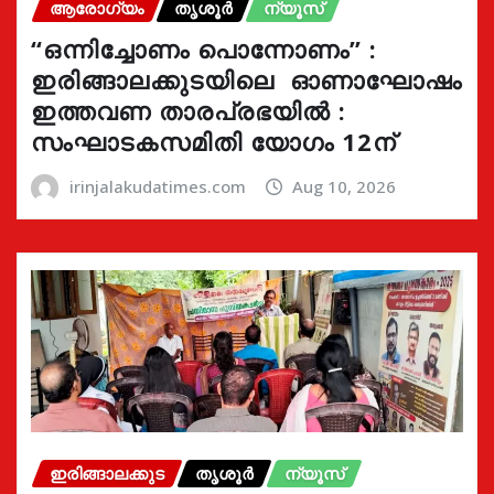
ആരോഗ്യം
തൃശൂർ
ന്യൂസ്
“ഒന്നിച്ചോണം പൊന്നോണം” :
ഇരിങ്ങാലക്കുടയിലെ ഓണാഘോഷം
ഇത്തവണ താരപ്രഭയിൽ :
സംഘാടകസമിതി യോഗം 12ന്
irinjalakudatimes.com
Aug 10, 2026
ഇരിങ്ങാലക്കുട
തൃശൂർ
ന്യൂസ്