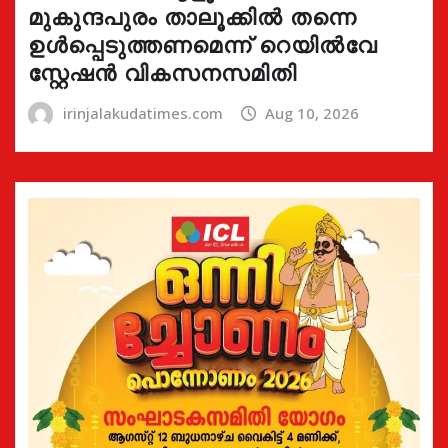
മുകുന്ദപുരം താലൂക്കിൽ തന്നെ
ഉൾപ്പെടുത്തണമെന്ന് റെയിൽവേ
സ്റ്റേഷൻ വികസനസമിതി
irinjalakudatimes.com
Aug 10, 2026