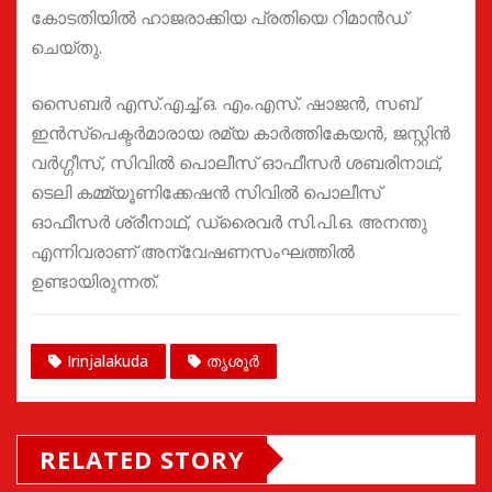
കോടതിയിൽ ഹാജരാക്കിയ പ്രതിയെ റിമാൻഡ്
ചെയ്തു.
സൈബർ എസ്.എച്ച്.ഒ. എം.എസ്. ഷാജൻ, സബ്
ഇൻസ്പെക്ടർമാരായ രമ്യ കാർത്തികേയൻ, ജസ്റ്റിൻ
വർഗ്ഗീസ്, സിവിൽ പൊലീസ് ഓഫീസർ ശബരിനാഥ്,
ടെലി കമ്മ്യൂണിക്കേഷൻ സിവിൽ പൊലീസ്
ഓഫീസർ ശ്രീനാഥ്, ഡ്രൈവർ സി.പി.ഒ. അനന്തു
എന്നിവരാണ് അന്വേഷണസംഘത്തിൽ
ഉണ്ടായിരുന്നത്.
Irinjalakuda
തൃശൂർ
RELATED STORY