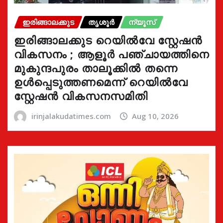
ഇരിങ്ങാലക്കുട
തൃശൂർ
ന്യൂസ്
ഇരിങ്ങാലക്കുട റെയിൽവേ സ്റ്റേഷൻ
വികസനം ; ആളൂർ പഞ്ചായത്തിനെ
മുകുന്ദപുരം താലൂക്കിൽ തന്നെ
ഉൾപ്പെടുത്തണമെന്ന് റെയിൽവേ
സ്റ്റേഷൻ വികസനസമിതി
irinjalakudatimes.com
Aug 10, 2026