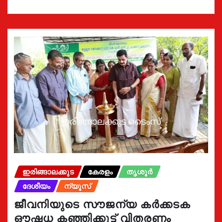
ഇരിങ്ങാലക്കുട
കേരളം
തൃശൂർ
ദേശീയം
ന്യൂസ്
ജീവനിയുടെ സൗജന്യ കർക്കടക
ഔഷധ കഞ്ഞിക്കൂട്ട് വിതരണം