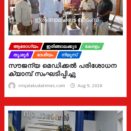
ആരോഗ്യം
ഇരിങ്ങാലക്കുട
കേരളം
തൃശൂർ
ദേശീയം
ന്യൂസ്
സൗജന്യ മെഡിക്കൽ പരിശോധന
ക്യാമ്പ് സംഘടിപ്പിച്ചു
irinjalakudatimes.com
Aug 9, 2026