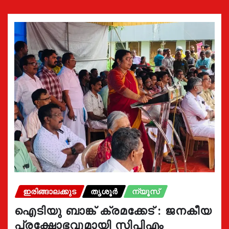
ഇരിങ്ങാലക്കുട
തൃശൂർ
ന്യൂസ്
ഐടിയു ബാങ്ക് ക്രമക്കേട് : ജനകീയ
പ്രക്ഷോഭവുമായി സിപിഎം