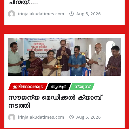
ചിന്മയ്…..
irinjalakudatimes.com
Aug 5, 2026
ഇരിങ്ങാലക്കുട
തൃശൂർ
ന്യൂസ്
സൗജന്യ മെഡിക്കൽ ക്യാമ്പ്
നടത്തി
irinjalakudatimes.com
Aug 5, 2026