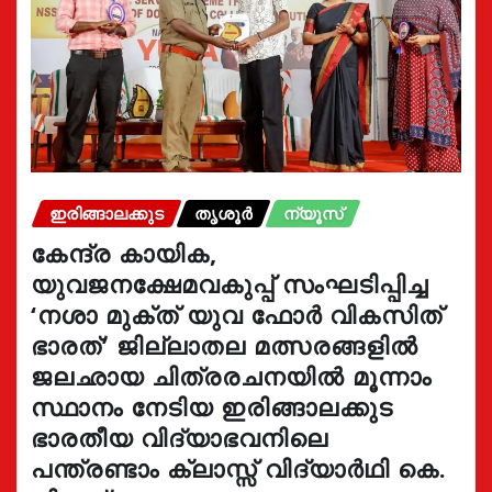
ഇരിങ്ങാലക്കുട
തൃശൂർ
ന്യൂസ്
കേന്ദ്ര കായിക,
യുവജനക്ഷേമവകുപ്പ് സംഘടിപ്പിച്ച
‘നശാ മുക്ത് യുവ ഫോർ വികസിത്
ഭാരത്’ ജില്ലാതല മത്സരങ്ങളിൽ
ജലഛായ ചിത്രരചനയിൽ മൂന്നാം
സ്ഥാനം നേടിയ ഇരിങ്ങാലക്കുട
ഭാരതീയ വിദ്യാഭവനിലെ
പന്ത്രണ്ടാം ക്ലാസ്സ് വിദ്യാർഥി കെ.