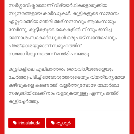
സർഗ്ഗാവിഷ്കാരമാണ് വിദ്യാർഥികളൊരുക്കിയ
സുന്ദരങ്ങളായ കാർഡുകൾ. കുട്ടികളുടെ സമ്മാനം
ഏറ്റുവാങ്ങിയ മന്ത്രി അഭിനന്ദനവും ആശംസയും
നേർന്നു. കുട്ടികളുടെ കൈകളിൽ നിന്നും ജനിച്ച
ഓണാശംസാകാർഡുകൾ ഒരുപാട് സന്തോഷവും
പ്രത്യാശയുമാണ് സമൂഹത്തിന്
സമ്മാനിക്കുന്നതെന്ന് മന്ത്രി പറഞ്ഞു.
കുട്ടികളിലെ എല്ലാത്തരം വൈവിധ്യങ്ങളെയും
ചേർത്തുപിടിച്ച് ഓരോരുത്തരുടെയും വ്യത്യസ്തമായ
കഴിവുകളെ കണ്ടെത്തി വളർത്തുമ്പോഴേ യഥാർത്ഥ
സമൃദ്ധിയിലേക്ക് നാം വളരുകയുള്ളൂ എന്നും മന്ത്രി
കൂട്ടിച്ചേർത്തു.
Irinjalakuda
തൃശൂർ