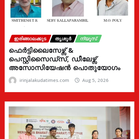
ഇരിങ്ങാലക്കുട
തൃശൂർ
ന്യൂസ്
ഫെർട്ടിലൈസേഴ്സ് &
പെസ്റ്റിസൈഡ്സ്, ഡീലേഴ്സ്
അസോസിയേഷൻ പൊതുയോഗം
irinjalakudatimes.com
Aug 5, 2026