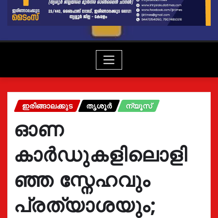
ഇരിങ്ങാലക്കുട
തൃശൂർ
ന്യൂസ്
ഓണ
കാർഡുകളിലൊളി
ഞ്ഞ സ്നേഹവും
പ്രത്യാശയും;