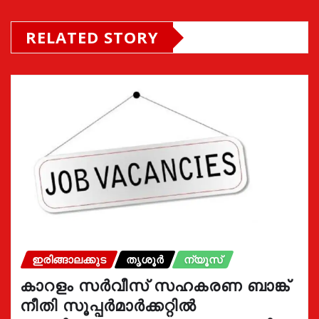
RELATED STORY
ഇരിങ്ങാലക്കുട
തൃശൂർ
ന്യൂസ്
കാറളം സർവീസ് സഹകരണ ബാങ്ക്
നീതി സൂപ്പർമാർക്കറ്റിൽ