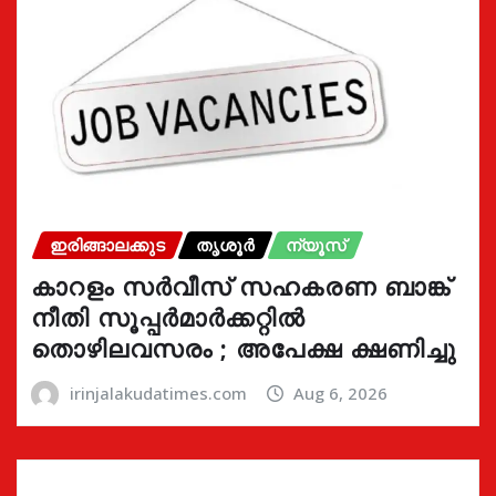
ഇരിങ്ങാലക്കുട
തൃശൂർ
ന്യൂസ്
കാറളം സർവീസ് സഹകരണ ബാങ്ക്
നീതി സൂപ്പർമാർക്കറ്റിൽ
തൊഴിലവസരം ; അപേക്ഷ ക്ഷണിച്ചു
irinjalakudatimes.com
Aug 6, 2026