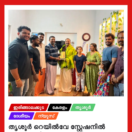
ഇരിങ്ങാലക്കുട
കേരളം
തൃശൂർ
ദേശീയം
ന്യൂസ്
തൃശൂർ റെയിൽവേ സ്റ്റേഷനിൽ