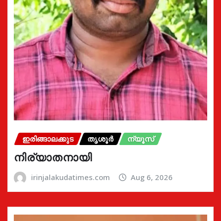
ഇരിങ്ങാലക്കുട
തൃശൂർ
ന്യൂസ്
നിര്യാതനായി
irinjalakudatimes.com
Aug 6, 2026