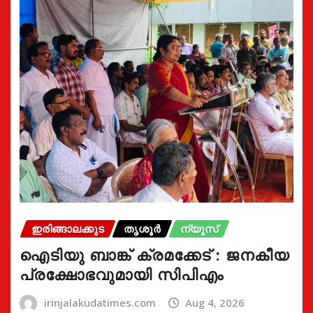
ഇരിങ്ങാലക്കുട
തൃശൂർ
ന്യൂസ്
ഐടിയു ബാങ്ക് ക്രമക്കേട് : ജനകീയ
പ്രക്ഷോഭവുമായി സിപിഎം
irinjalakudatimes.com
Aug 4, 2026