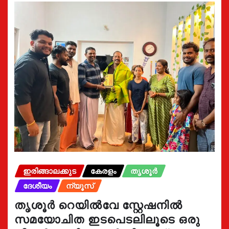
ഇരിങ്ങാലക്കുട
കേരളം
തൃശൂർ
ദേശീയം
ന്യൂസ്
തൃശൂർ റെയിൽവേ സ്റ്റേഷനിൽ
സമയോചിത ഇടപെടലിലൂടെ ഒരു