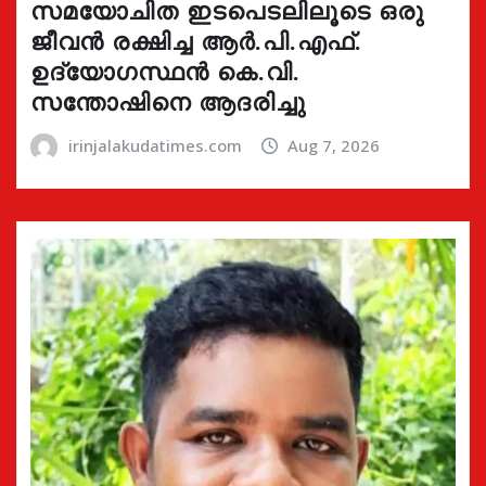
സമയോചിത ഇടപെടലിലൂടെ ഒരു
ജീവൻ രക്ഷിച്ച ആർ.പി.എഫ്.
ഉദ്യോഗസ്ഥൻ കെ.വി.
സന്തോഷിനെ ആദരിച്ചു
irinjalakudatimes.com
Aug 7, 2026