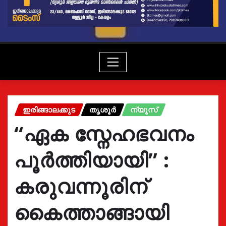
ഇരിങ്ങാലക്കുട
തൃശൂർ
ന്യൂസ്
“ഏക സ്നേഹഭവനം
പൂർത്തിയായി” :
കരുവന്നൂരിന്
കൈത്താങ്ങായി