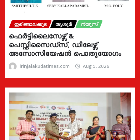
ഇരിങ്ങാലക്കുട
തൃശൂർ
ന്യൂസ്
ഫെർട്ടിലൈസേഴ്സ് &
പെസ്റ്റിസൈഡ്സ്, ഡീലേഴ്സ്
അസോസിയേഷൻ പൊതുയോഗം
irinjalakudatimes.com
Aug 5, 2026