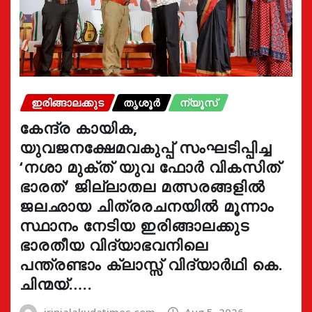
ഇരിങ്ങാലക്കുട
തൃശൂർ
ന്യൂസ്
കേന്ദ്ര കായിക,
യുവജനക്ഷേമവകുപ്പ് സംഘടിപ്പിച്ച
‘നശാ മുക്ത് യുവ ഫോർ വികസിത്
ഭാരത്’ ജില്ലാതല മത്സരങ്ങളിൽ
ജലഛായ ചിത്രരചനയിൽ മൂന്നാം
സ്ഥാനം നേടിയ ഇരിങ്ങാലക്കുട
ഭാരതീയ വിദ്യാഭവനിലെ
പന്ത്രണ്ടാം ക്ലാസ്സ് വിദ്യാർഥി കെ.
ചിന്മയ്…..