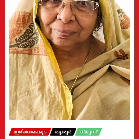
ഇരിങ്ങാലക്കുട
തൃശൂർ
ന്യൂസ്