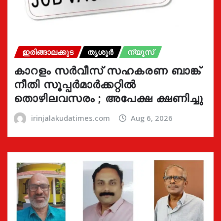
ഇരിങ്ങാലക്കുട
തൃശൂർ
ന്യൂസ്
കാറളം സർവീസ് സഹകരണ ബാങ്ക്
നീതി സൂപ്പർമാർക്കറ്റിൽ
തൊഴിലവസരം ; അപേക്ഷ ക്ഷണിച്ചു
irinjalakudatimes.com
Aug 6, 2026