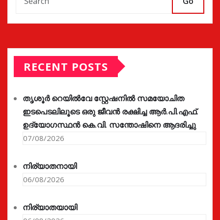
Go
RECENT POSTS
തൃശൂർ റെയിൽവേ സ്റ്റേഷനിൽ സമയോചിത
ഇടപെടലിലൂടെ ഒരു ജീവൻ രക്ഷിച്ച ആർ.പി.എഫ്.
ഉദ്യോഗസ്ഥൻ കെ.വി. സന്തോഷിനെ ആദരിച്ചു
07/08/2026
നിര്യാതനായി
06/08/2026
നിര്യാതയായി