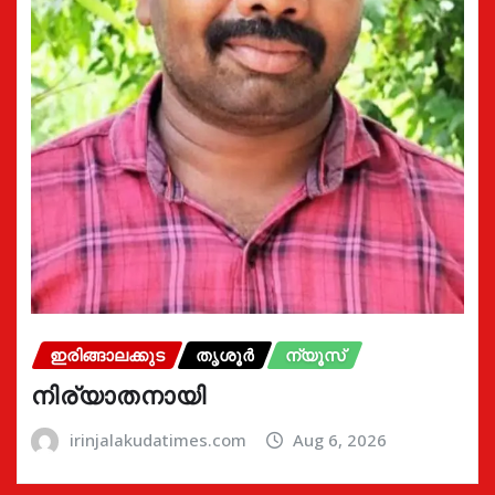
ഇരിങ്ങാലക്കുട
തൃശൂർ
ന്യൂസ്
നിര്യാതനായി
irinjalakudatimes.com
Aug 6, 2026