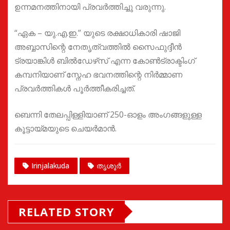
ഉന്നമനത്തിനായി പ്രവർത്തിച്ചു വരുന്നു.
“ഏക – യു.എ.ഇ.” യുടെ രക്ഷാധികാരി ഷാജി
അബ്ബാസിന്റെ നേതൃത്വത്തിൽ സൈഫുദ്ദീൻ
ട്രയാങ്കിൾ ബിൽഡേഴ്‌സ് എന്ന കോൺട്രാക്ടിംഗ്
കമ്പനിയാണ് സ്നേഹ ഭവനത്തിന്റെ നിർമ്മാണ
പ്രവർത്തികൾ പൂർത്തീകരിച്ചത്.
ബെന്നി തേലപ്പിള്ളിയാണ് 250-ഓളം അംഗങ്ങളുള്ള
കൂട്ടായ്മയുടെ ചെയർമാൻ.
Irinjalakuda
തൃശൂർ
RELATED STORY