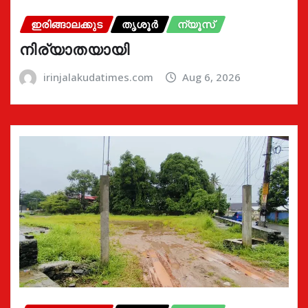
ഇരിങ്ങാലക്കുട
തൃശൂർ
ന്യൂസ്
നിര്യാതയായി
irinjalakudatimes.com
Aug 6, 2026