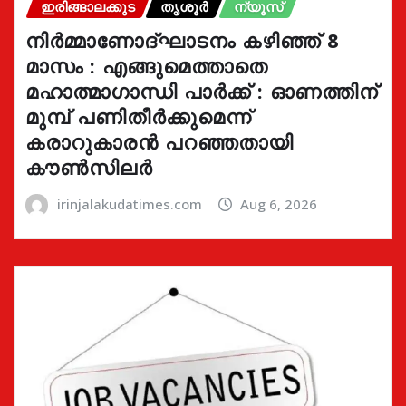
ഇരിങ്ങാലക്കുട
തൃശൂർ
ന്യൂസ്
നിർമ്മാണോദ്ഘാടനം കഴിഞ്ഞ് 8
മാസം : എങ്ങുമെത്താതെ
മഹാത്മാഗാന്ധി പാർക്ക് : ഓണത്തിന്
മുമ്പ് പണിതീർക്കുമെന്ന്
കരാറുകാരൻ പറഞ്ഞതായി
കൗൺസിലർ
irinjalakudatimes.com
Aug 6, 2026