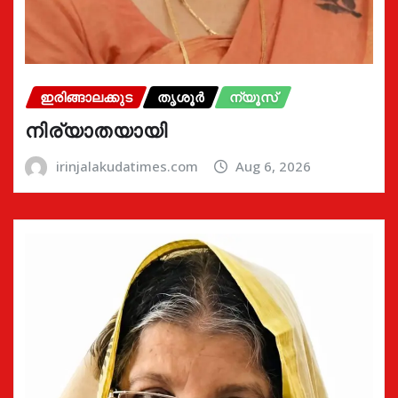
ഇരിങ്ങാലക്കുട
തൃശൂർ
ന്യൂസ്
നിര്യാതയായി
irinjalakudatimes.com
Aug 6, 2026