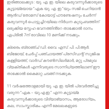
ഇരിങ്ങാലക്കുട : യു. എ. ഇ. യിലെ കരുവന്നൂർക്കാരുടെ
കൂട്ടായ്മയായ “ഏക യു. എ. ഇ.”യും സജി ചെറിയാൻ
ആൻഡ് തോമസ് കോയാട്ട് ഫൗണ്ടേഷനും ചേർന്ന്
കരുവന്നൂർ പൊട്ടുച്ചിറയിലെ നിർധന കുടുംബത്തിന്
ഒരുക്കിയ സ്നേഹ ഭവനത്തിൻ്റെ താക്കോൽ ദാനം
ഏപ്രിൽ 7ന് രാവിലെ 10 മണിക്ക് നടക്കും.
ക്രൈം ബ്രാഞ്ച് ഡി. വൈ. എസ്. പി. പി.ആർ.
ബിജോയ്, ചേർപ്പ് പഞ്ചായത്ത് പ്രസിഡന്റ് സുജിഷ
കള്ളിയത്ത്, വാർഡ് കൗൺസിലർമാർ, മറ്റു പ്രമുഖ
വ്യക്തികൾ എന്നിവരുടെ സാന്നിധ്യത്തിലാണ് ഈ
താക്കോൽ കൈമാറ്റ ചടങ്ങ് നടക്കുക.
11 വർഷത്തോളമായി യു. എ. ഇ. യിൽ പ്രവർത്തിച്ചു
വരുന്ന “ഏക – യു.എ.ഇ.” എന്ന കൂട്ടായ്മ
കരുവന്നൂർക്കാരുടെ വിദ്യാഭ്യാസം, ആരോഗ്യം,
കല, സാംസ്കാരികം എന്നീ മേഖലകളുടെ