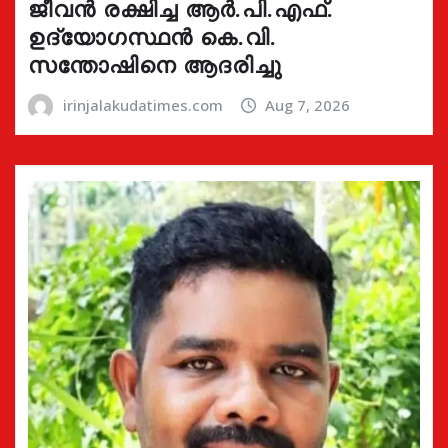
ജീവൻ രക്ഷിച്ച ആർ.പി.എഫ്.
ഉദ്യോഗസ്ഥൻ കെ.വി.
സന്തോഷിനെ ആദരിച്ചു
irinjalakudatimes.com
Aug 7, 2026