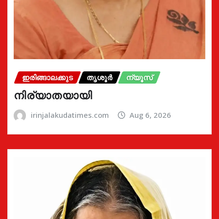
ഇരിങ്ങാലക്കുട
തൃശൂർ
ന്യൂസ്
നിര്യാതയായി
irinjalakudatimes.com
Aug 6, 2026