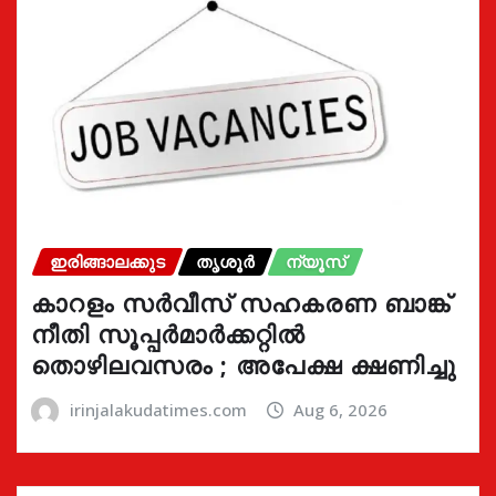
ഇരിങ്ങാലക്കുട
തൃശൂർ
ന്യൂസ്
കാറളം സർവീസ് സഹകരണ ബാങ്ക്
നീതി സൂപ്പർമാർക്കറ്റിൽ
തൊഴിലവസരം ; അപേക്ഷ ക്ഷണിച്ചു
irinjalakudatimes.com
Aug 6, 2026