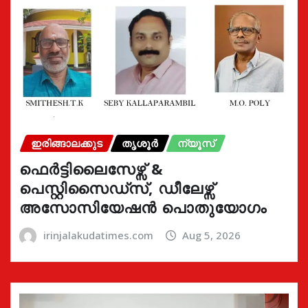
ഇരിങ്ങാലക്കുട
തൃശൂർ
ന്യൂസ്
ഫെർട്ടിലൈസേഴ്സ് &
പെസ്റ്റിസൈഡ്സ്, ഡീലേഴ്സ്
അസോസിയേഷൻ പൊതുയോഗം
irinjalakudatimes.com
Aug 5, 2026