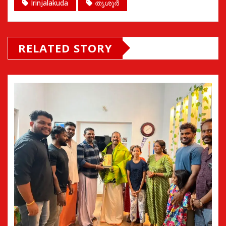
Irinjalakuda
തൃശൂർ
RELATED STORY