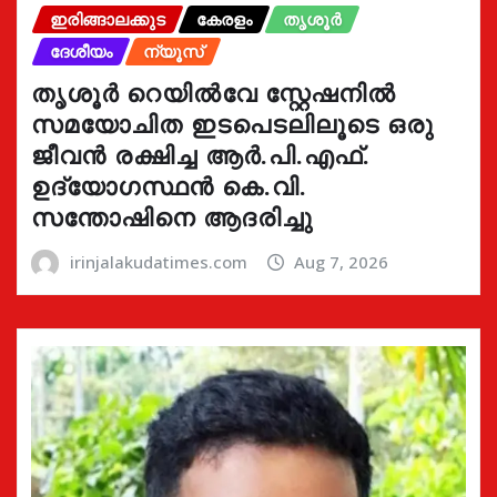
ഇരിങ്ങാലക്കുട
കേരളം
തൃശൂർ
ദേശീയം
ന്യൂസ്
തൃശൂർ റെയിൽവേ സ്റ്റേഷനിൽ
സമയോചിത ഇടപെടലിലൂടെ ഒരു
ജീവൻ രക്ഷിച്ച ആർ.പി.എഫ്.
ഉദ്യോഗസ്ഥൻ കെ.വി.
സന്തോഷിനെ ആദരിച്ചു
irinjalakudatimes.com
Aug 7, 2026