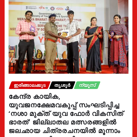
ഇരിങ്ങാലക്കുട
തൃശൂർ
ന്യൂസ്
കേന്ദ്ര കായിക,
യുവജനക്ഷേമവകുപ്പ് സംഘടിപ്പിച്ച
‘നശാ മുക്ത് യുവ ഫോർ വികസിത്
ഭാരത്’ ജില്ലാതല മത്സരങ്ങളിൽ
ജലഛായ ചിത്രരചനയിൽ മൂന്നാം