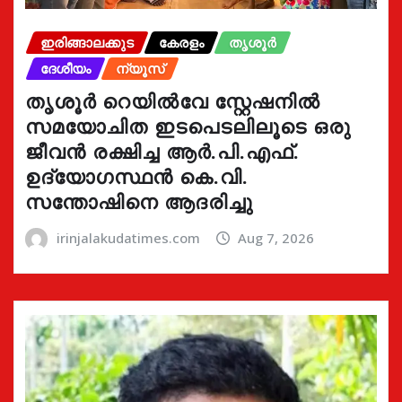
ഇരിങ്ങാലക്കുട
കേരളം
തൃശൂർ
ദേശീയം
ന്യൂസ്
തൃശൂർ റെയിൽവേ സ്റ്റേഷനിൽ
സമയോചിത ഇടപെടലിലൂടെ ഒരു
ജീവൻ രക്ഷിച്ച ആർ.പി.എഫ്.
ഉദ്യോഗസ്ഥൻ കെ.വി.
സന്തോഷിനെ ആദരിച്ചു
irinjalakudatimes.com
Aug 7, 2026