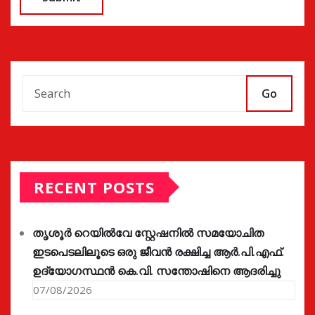
Go
RECENT POSTS
തൃശൂർ റെയിൽവേ സ്റ്റേഷനിൽ സമയോചിത
ഇടപെടലിലൂടെ ഒരു ജീവൻ രക്ഷിച്ച ആർ.പി.എഫ്.
ഉദ്യോഗസ്ഥൻ കെ.വി. സന്തോഷിനെ ആദരിച്ചു
07/08/2026