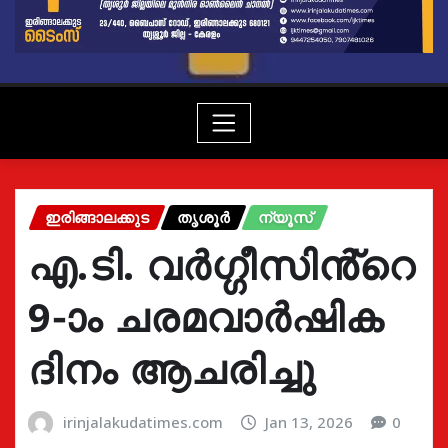
ഇരിങ്ങാലക്കുട
തൃശൂർ
ന്യൂസ്
എ.ടി. വർഗ്ഗീസിൻ്റെ
9-ാം ചരമവാർഷിക
ദിനം ആചരിച്ചു
irinjalakudatimes.com
Jan 13, 2026
0