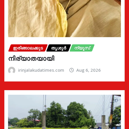
ഇരിങ്ങാലക്കുട
തൃശൂർ
ന്യൂസ്
നിര്യാതയായി
irinjalakudatimes.com
Aug 6, 2026