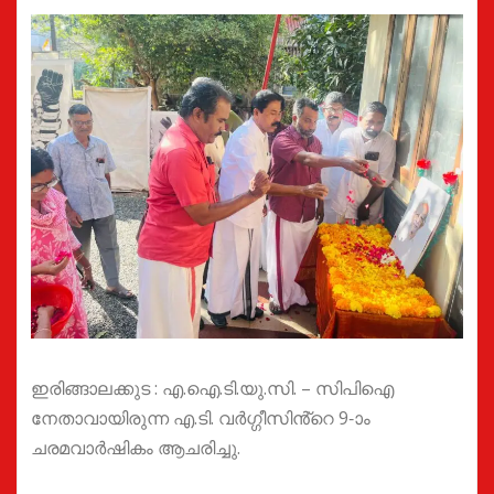
ഇരിങ്ങാലക്കുട : എ.ഐ.ടി.യു.സി. – സിപിഐ
നേതാവായിരുന്ന എ.ടി. വർഗ്ഗീസിൻ്റെ 9-ാം
ചരമവാർഷികം ആചരിച്ചു.