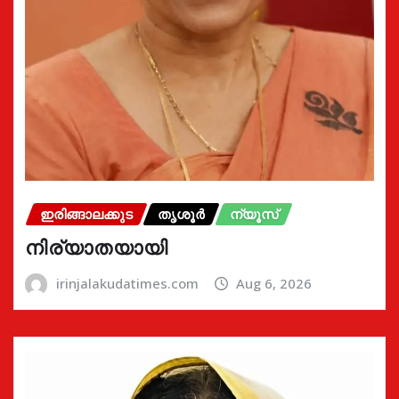
ഇരിങ്ങാലക്കുട
തൃശൂർ
ന്യൂസ്
നിര്യാതയായി
irinjalakudatimes.com
Aug 6, 2026