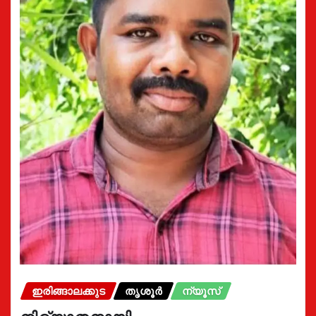
ഇരിങ്ങാലക്കുട
തൃശൂർ
ന്യൂസ്