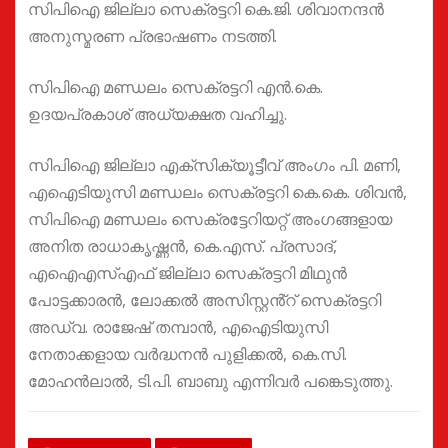
സിപിഐ ജില്ലാ സെക്രട്ടറി കെ.ജി. ശിവാനന്ദൻ
അനുസ്മരണ പ്രഭാഷണം നടത്തി.
സിപിഐ മണ്ഡലം സെക്രട്ടറി എൻ.കെ.
ഉദയപ്രകാശ് അധ്യക്ഷത വഹിച്ചു.
സിപിഐ ജില്ലാ എക്സിക്യൂട്ടീവ് അംഗം പി. മണി,
എഐടിയുസി മണ്ഡലം സെക്രട്ടറി കെ.കെ. ശിവൻ,
സിപിഐ മണ്ഡലം സെക്രട്ടേറിയറ്റ് അംഗങ്ങളായ
അനിത രാധാകൃഷ്ണൻ, കെ.എസ്. പ്രസാദ്,
എഐഎസ്എഫ് ജില്ലാ സെക്രട്ടറി മിഥുൻ
പോട്ടക്കാരൻ, ലോക്കൽ അസിസ്റ്റൻ്റ് സെക്രട്ടറി
അഡ്വ. രാജേഷ് തമ്പാൻ, എഐടിയുസി
നേതാക്കളായ വർദ്ധനൻ പുളിക്കൽ, കെ.സി.
മോഹൻലാൽ, ടി.പി. ബാബു എന്നിവർ പങ്കെടുത്തു.