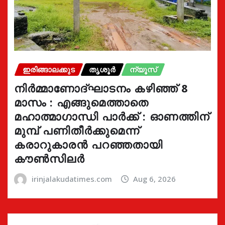
ഇരിങ്ങാലക്കുട
തൃശൂർ
ന്യൂസ്
നിർമ്മാണോദ്ഘാടനം കഴിഞ്ഞ് 8
മാസം : എങ്ങുമെത്താതെ
മഹാത്മാഗാന്ധി പാർക്ക് : ഓണത്തിന്
മുമ്പ് പണിതീർക്കുമെന്ന്
കരാറുകാരൻ പറഞ്ഞതായി
കൗൺസിലർ
irinjalakudatimes.com
Aug 6, 2026