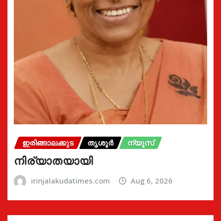
ഇരിങ്ങാലക്കുട
തൃശൂർ
ന്യൂസ്
നിര്യാതയായി
irinjalakudatimes.com
Aug 6, 2026