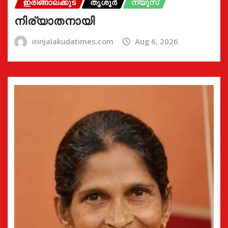
ഇരിങ്ങാലക്കുട
തൃശൂർ
ന്യൂസ്
നിര്യാതനായി
irinjalakudatimes.com
Aug 6, 2026