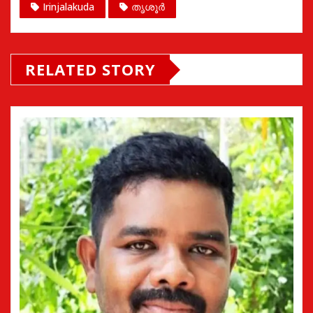
Irinjalakuda
തൃശൂർ
RELATED STORY