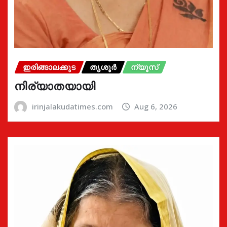
ഇരിങ്ങാലക്കുട
തൃശൂർ
ന്യൂസ്
നിര്യാതയായി
irinjalakudatimes.com
Aug 6, 2026