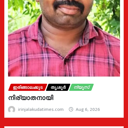
ഇരിങ്ങാലക്കുട
തൃശൂർ
ന്യൂസ്
നിര്യാതനായി
irinjalakudatimes.com
Aug 6, 2026