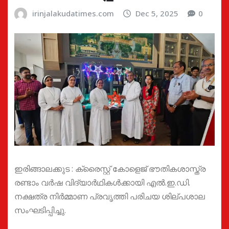
irinjalakudatimes.com
Dec 5, 2025
0
ഇരിങ്ങാലക്കുട : ക്രൈസ്റ്റ് കോളെജ് ഭൗതികശാസ്ത്ര
രണ്ടാം വർഷ വിദ്യാർഥികൾക്കായി എൽ.ഇ.ഡി.
നക്ഷത്ര നിർമ്മാണ പ്രവൃത്തി പരിചയ ശില്പശാല
സംഘടിപ്പിച്ചു.