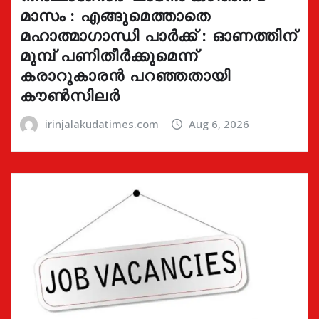
മാസം : എങ്ങുമെത്താതെ
മഹാത്മാഗാന്ധി പാർക്ക് : ഓണത്തിന്
മുമ്പ് പണിതീർക്കുമെന്ന്
കരാറുകാരൻ പറഞ്ഞതായി
കൗൺസിലർ
irinjalakudatimes.com
Aug 6, 2026