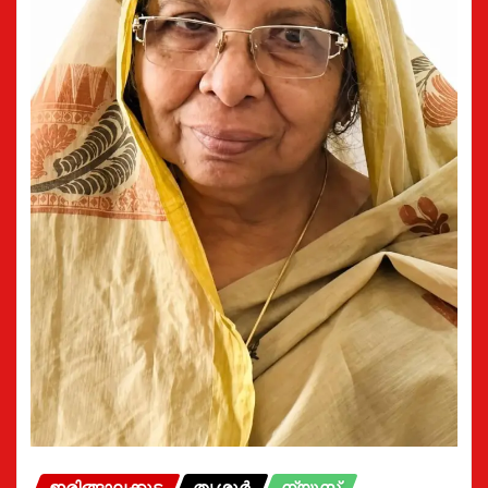
ഇരിങ്ങാലക്കുട
തൃശൂർ
ന്യൂസ്