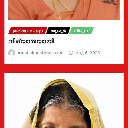
ഇരിങ്ങാലക്കുട
തൃശൂർ
ന്യൂസ്
നിര്യാതയായി
irinjalakudatimes.com
Aug 6, 2026