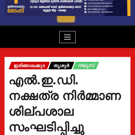
ഇരിങ്ങാലക്കുട
തൃശൂർ
ന്യൂസ്
എൽ.ഇ.ഡി.
നക്ഷത്ര നിർമ്മാണ
ശില്പശാല
സംഘടിപ്പിച്ചു