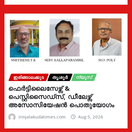
ഇരിങ്ങാലക്കുട
തൃശൂർ
ന്യൂസ്
ഫെർട്ടിലൈസേഴ്സ് &
പെസ്റ്റിസൈഡ്സ്, ഡീലേഴ്സ്
അസോസിയേഷൻ പൊതുയോഗം
irinjalakudatimes.com
Aug 5, 2026