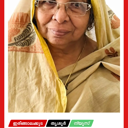
ഇരിങ്ങാലക്കുട
തൃശൂർ
ന്യൂസ്