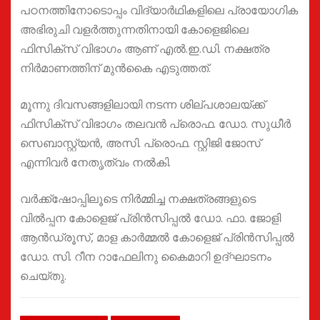
പഠനത്തിനോടൊപ്പം വിദ്യാർഥികളിലെ പ്രായോഗിക
അഭിരുചി വളർത്തുന്നതിനായി കോളെജിലെ
ഫിസിക്സ് വിഭാഗം ആണ് എൽ.ഇ.ഡി. നക്ഷത്ര
നിർമാണത്തിന് മുൻകൈ എടുത്തത്.
മൂന്നു ദിവസങ്ങളിലായി നടന്ന ശില്പശാലയ്ക്ക്
ഫിസിക്സ് വിഭാഗം തലവൻ പ്രൊഫ. ഡോ. സുധീർ
സെബാസ്റ്റ്യൻ, അസി. പ്രൊഫ. സ്റ്റിജി ജോസ്
എന്നിവർ നേതൃത്വം നൽകി.
വർക്ക്ഷോപ്പിലൂടെ നിർമ്മിച്ച നക്ഷത്രങ്ങളുടെ
വിൽപ്പന കോളെജ് പ്രിൻസിപ്പൽ ഡോ. ഫാ. ജോളി
ആൻഡ്രൂസ്, മാള കാർമ്മൽ കോളെജ് പ്രിൻസിപ്പൽ
ഡോ. സി. റീന റാഫേലിനു കൈമാറി ഉദ്ഘാടനം
ചെയ്തു.