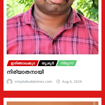
ഇരിങ്ങാലക്കുട
തൃശൂർ
ന്യൂസ്
നിര്യാതനായി
irinjalakudatimes.com
Aug 6, 2026