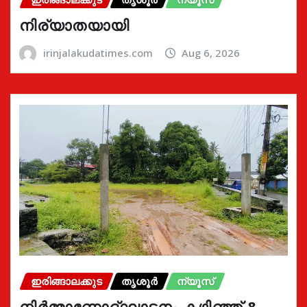
നിര്യാതയായി
irinjalakudatimes.com
Aug 6, 2026
ഇരിങ്ങാലക്കുട
തൃശൂർ
ന്യൂസ്
നിർമ്മാണോദ്ഘാടനം കഴിഞ്ഞ് 8