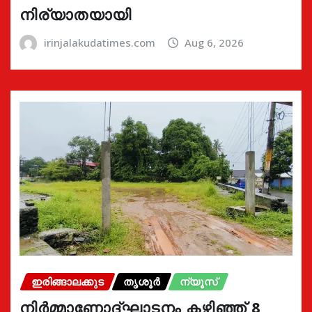
നിര്യാതയായി
irinjalakudatimes.com
Aug 6, 2026
ഇരിങ്ങാലക്കുട
തൃശൂർ
ന്യൂസ്
നിർമ്മാണോദ്ഘാടനം കഴിഞ്ഞ് 8