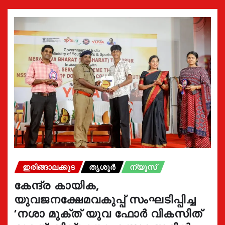
ഇരിങ്ങാലക്കുട
തൃശൂർ
ന്യൂസ്
കേന്ദ്ര കായിക,
യുവജനക്ഷേമവകുപ്പ് സംഘടിപ്പിച്ച
‘നശാ മുക്ത് യുവ ഫോർ വികസിത്