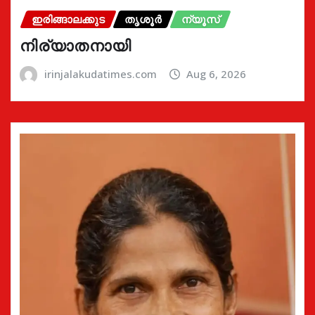
ഇരിങ്ങാലക്കുട
തൃശൂർ
ന്യൂസ്
നിര്യാതനായി
irinjalakudatimes.com
Aug 6, 2026