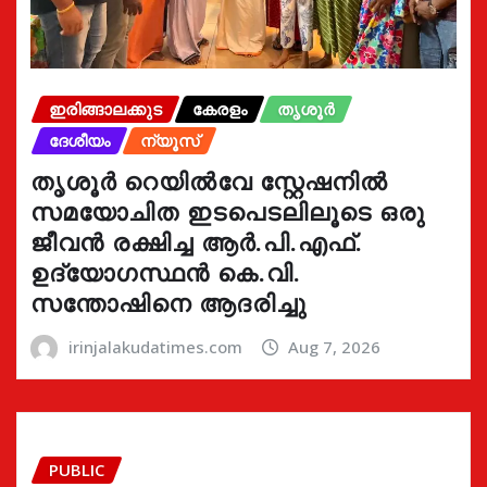
ഇരിങ്ങാലക്കുട
കേരളം
തൃശൂർ
ദേശീയം
ന്യൂസ്
തൃശൂർ റെയിൽവേ സ്റ്റേഷനിൽ
സമയോചിത ഇടപെടലിലൂടെ ഒരു
ജീവൻ രക്ഷിച്ച ആർ.പി.എഫ്.
ഉദ്യോഗസ്ഥൻ കെ.വി.
സന്തോഷിനെ ആദരിച്ചു
irinjalakudatimes.com
Aug 7, 2026
PUBLIC