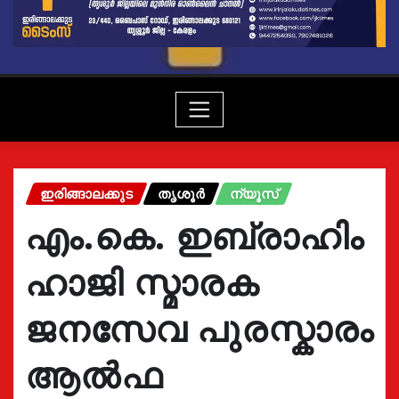
ഇരിങ്ങാലക്കുട
തൃശൂർ
ന്യൂസ്
എം.കെ. ഇബ്രാഹിം
ഹാജി സ്മാരക
ജനസേവ പുരസ്കാരം
ആല്‍ഫ