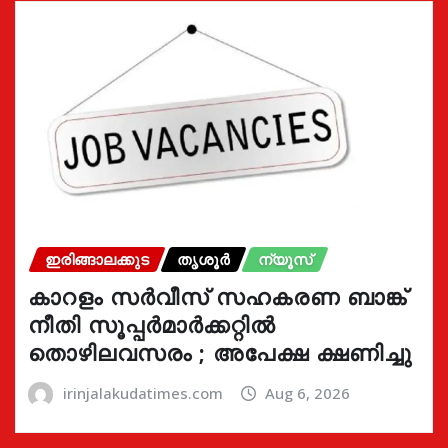
ഇരിങ്ങാലക്കുട
തൃശൂർ
ന്യൂസ്
കാറളം സർവീസ് സഹകരണ ബാങ്ക്
നീതി സൂപ്പർമാർക്കറ്റിൽ
തൊഴിലവസരം ; അപേക്ഷ ക്ഷണിച്ചു
irinjalakudatimes.com
Aug 6, 2026