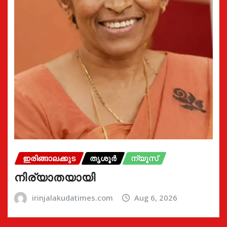
ഇരിങ്ങാലക്കുട
തൃശൂർ
ന്യൂസ്
നിര്യാതയായി
irinjalakudatimes.com
Aug 6, 2026