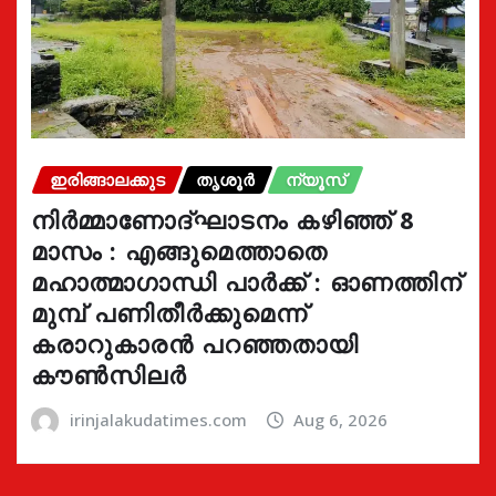
ഇരിങ്ങാലക്കുട
തൃശൂർ
ന്യൂസ്
നിർമ്മാണോദ്ഘാടനം കഴിഞ്ഞ് 8
മാസം : എങ്ങുമെത്താതെ
മഹാത്മാഗാന്ധി പാർക്ക് : ഓണത്തിന്
മുമ്പ് പണിതീർക്കുമെന്ന്
കരാറുകാരൻ പറഞ്ഞതായി
കൗൺസിലർ
irinjalakudatimes.com
Aug 6, 2026