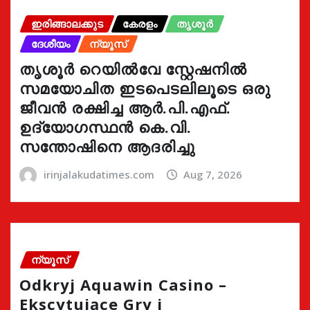
ഇരിങ്ങാലക്കുട
കേരളം
തൃശൂർ
ദേശീയം
ന്യൂസ്
തൃശൂർ റെയിൽവേ സ്റ്റേഷനിൽ
സമയോചിത ഇടപെടലിലൂടെ ഒരു
ജീവൻ രക്ഷിച്ച ആർ.പി.എഫ്.
ഉദ്യോഗസ്ഥൻ കെ.വി.
സന്തോഷിനെ ആദരിച്ചു
irinjalakudatimes.com
Aug 7, 2026
ന്യൂസ്
Odkryj Aquawin Casino –
Ekscytujące Gry i