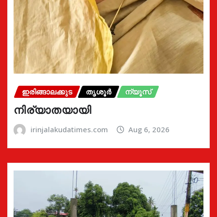
ഇരിങ്ങാലക്കുട
തൃശൂർ
ന്യൂസ്
നിര്യാതയായി
irinjalakudatimes.com
Aug 6, 2026