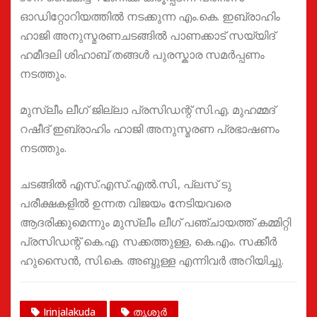
ഓഡിറ്റോറിയത്തില്‍ നടക്കുന്ന എം.കെ. ഇബ്രാഹിം
ഹാജി അനുസ്മരണചടങ്ങില്‍ പാണക്കാട് സയ്യിദ്
ഹമീദലി ശിഹാബ് തങ്ങള്‍ പുരസ്കാര സമര്‍പ്പണം
നടത്തും.
മുസ്ലീം ലീഗ് ജില്ലാ പ്രസിഡന്റ് സി.എ. മുഹമ്മദ്‌
റഷീദ് ഇബ്രാഹിം ഹാജി അനുസ്മരണ പ്രഭാഷണം
നടത്തും.
ചടങ്ങില്‍ എസ്.എസ്.എല്‍.സി., പ്ലസ്‌ ടു
പരീക്ഷകളില്‍ ഉന്നത വിജയം നേടിയവരെ
ആദരിക്കുമെന്നും മുസ്ലീം ലീഗ് പഞ്ചായത്ത് കമ്മിറ്റി
പ്രസിഡന്റ് കെ.എ. സക്കത്തുള്ള, കെ.എം. സക്കീര്‍
ഹുസൈന്‍, സി.കെ. അബ്ദുള്ള എന്നിവര്‍ അറിയിച്ചു.
Irinjalakuda
തൃശൂർ