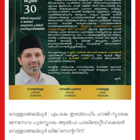
വെള്ളാങ്ങല്ലൂര്‍ : എം.കെ. ഇബ്രാഹിം ഹാജി സ്മാരക
ജനസേവ പുരസ്കാരം ആല്‍ഫ പാലിയേറ്റീവ് കെയര്‍
വെള്ളാങ്ങല്ലൂര്‍ ലിങ്ക് സെന്ററിന്.