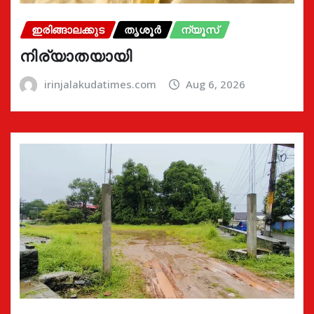
ഇരിങ്ങാലക്കുട
തൃശൂർ
ന്യൂസ്
നിര്യാതയായി
irinjalakudatimes.com
Aug 6, 2026