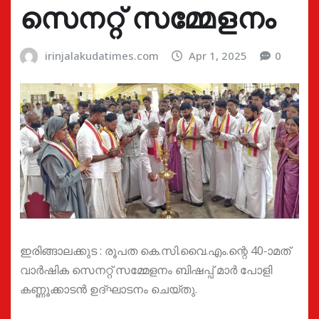
സെനറ്റ് സമ്മേളനം
irinjalakudatimes.com
Apr 1, 2025
0
ഇരിങ്ങാലക്കുട : രൂപത കെ.സി.വൈ.എം.ന്റെ 40-ാമത്
വാര്‍ഷിക സെനറ്റ് സമ്മേളനം ബിഷപ്പ് മാര്‍ പോളി
കണ്ണൂക്കാടന്‍ ഉദ്ഘാടനം ചെയ്തു.