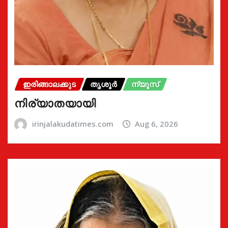
ഇരിങ്ങാലക്കുട
തൃശൂർ
ന്യൂസ്
നിര്യാതയായി
irinjalakudatimes.com
Aug 6, 2026