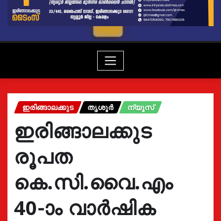
ഇരിങ്ങാലക്കുട
തൃശൂർ
ന്യൂസ്
ഇരിങ്ങാലക്കുട
രൂപത
കെ.സി.വൈ.എം
40-ാം വാര്‍ഷിക