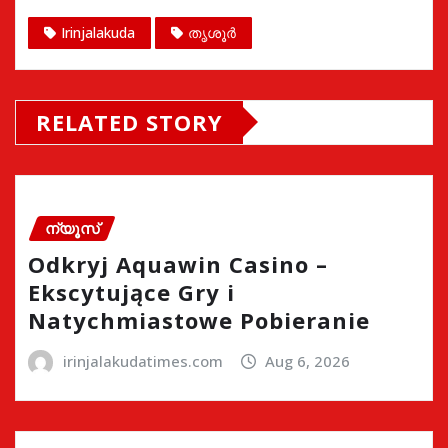
Irinjalakuda
തൃശൂർ
RELATED STORY
ന്യൂസ്
Odkryj Aquawin Casino –
Ekscytujące Gry i
Natychmiastowe Pobieranie
irinjalakudatimes.com
Aug 6, 2026