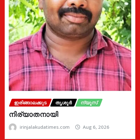
ഇരിങ്ങാലക്കുട
തൃശൂർ
ന്യൂസ്
നിര്യാതനായി
irinjalakudatimes.com
Aug 6, 2026