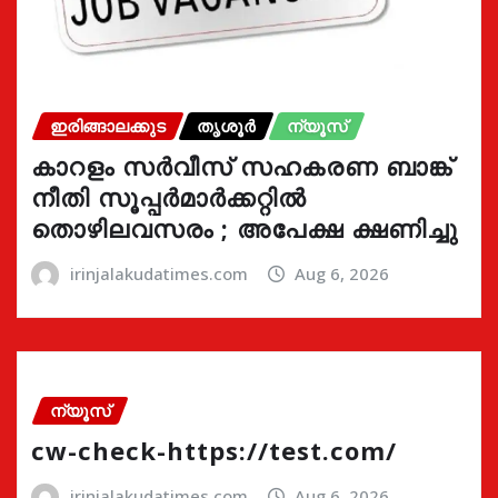
ഇരിങ്ങാലക്കുട
തൃശൂർ
ന്യൂസ്
കാറളം സർവീസ് സഹകരണ ബാങ്ക്
നീതി സൂപ്പർമാർക്കറ്റിൽ
തൊഴിലവസരം ; അപേക്ഷ ക്ഷണിച്ചു
irinjalakudatimes.com
Aug 6, 2026
ന്യൂസ്
cw-check-https://test.com/
irinjalakudatimes.com
Aug 6, 2026