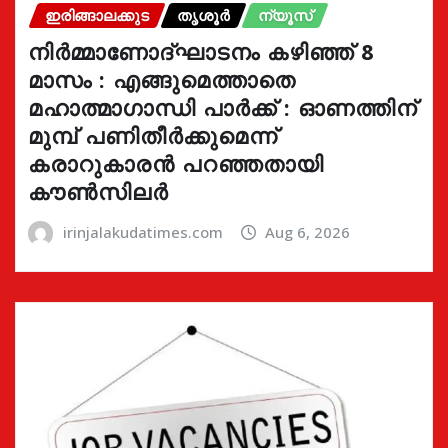
ഇരിങ്ങാലക്കുട
തൃശൂർ
ന്യൂസ്
നിർമ്മാണോദ്ഘാടനം കഴിഞ്ഞ് 8
മാസം : എങ്ങുമെത്താതെ
മഹാത്മാഗാന്ധി പാർക്ക് : ഓണത്തിന്
മുമ്പ് പണിതീർക്കുമെന്ന്
കരാറുകാരൻ പറഞ്ഞതായി
കൗൺസിലർ
irinjalakudatimes.com
Aug 6, 2026