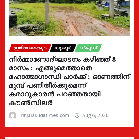
ഇരിങ്ങാലക്കുട
തൃശൂർ
ന്യൂസ്
നിർമ്മാണോദ്ഘാടനം കഴിഞ്ഞ് 8
മാസം : എങ്ങുമെത്താതെ
മഹാത്മാഗാന്ധി പാർക്ക് : ഓണത്തിന്
മുമ്പ് പണിതീർക്കുമെന്ന്
കരാറുകാരൻ പറഞ്ഞതായി
കൗൺസിലർ
irinjalakudatimes.com
Aug 6, 2026