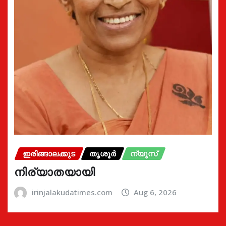
ഇരിങ്ങാലക്കുട
തൃശൂർ
ന്യൂസ്
നിര്യാതയായി
irinjalakudatimes.com
Aug 6, 2026