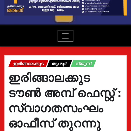
ഇരിങ്ങാലക്കുട
തൃശൂർ
ന്യൂസ്
ഇരിങ്ങാലക്കുട
ടൗൺ അമ്പ് ഫെസ്റ്റ് :
സ്വാഗതസംഘം
ഓഫീസ് തുറന്നു