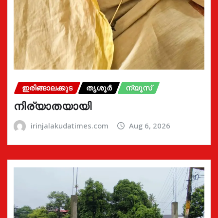
ഇരിങ്ങാലക്കുട
തൃശൂർ
ന്യൂസ്
നിര്യാതയായി
irinjalakudatimes.com
Aug 6, 2026