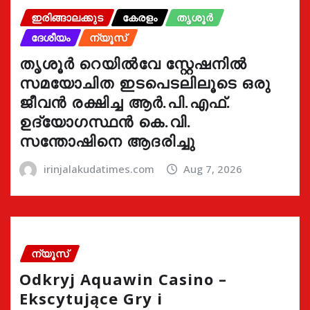
ഇരിങ്ങാലക്കുട
കേരളം
തൃശൂർ
ദേശീയം
ന്യൂസ്
തൃശൂർ റെയിൽവേ സ്റ്റേഷനിൽ
സമയോചിത ഇടപെടലിലൂടെ ഒരു
ജീവൻ രക്ഷിച്ച ആർ.പി.എഫ്.
ഉദ്യോഗസ്ഥൻ കെ.വി.
സന്തോഷിനെ ആദരിച്ചു
irinjalakudatimes.com
Aug 7, 2026
ന്യൂസ്
Odkryj Aquawin Casino –
Ekscytujące Gry i