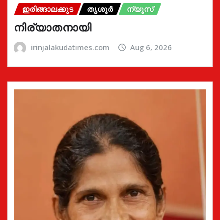
ഇരിങ്ങാലക്കുട
തൃശൂർ
ന്യൂസ്
നിര്യാതനായി
irinjalakudatimes.com
Aug 6, 2026