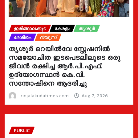
ഇരിങ്ങാലക്കുട
കേരളം
തൃശൂർ
ദേശീയം
ന്യൂസ്
തൃശൂർ റെയിൽവേ സ്റ്റേഷനിൽ
സമയോചിത ഇടപെടലിലൂടെ ഒരു
ജീവൻ രക്ഷിച്ച ആർ.പി.എഫ്.
ഉദ്യോഗസ്ഥൻ കെ.വി.
സന്തോഷിനെ ആദരിച്ചു
irinjalakudatimes.com
Aug 7, 2026
PUBLIC