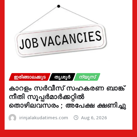
ഇരിങ്ങാലക്കുട
തൃശൂർ
ന്യൂസ്
കാറളം സർവീസ് സഹകരണ ബാങ്ക്
നീതി സൂപ്പർമാർക്കറ്റിൽ
തൊഴിലവസരം ; അപേക്ഷ ക്ഷണിച്ചു
irinjalakudatimes.com
Aug 6, 2026