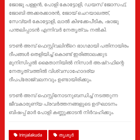
ജോജു പള്ളൻ, പോളി കോട്ടോളി, ഡയസ് ജോസഫ്,
ജോബി അക്കരക്കാരൻ, ജോയ് ചെറയാലത്ത്,
സേവ്യർ കോട്ടോളി, ലാൽ കിഴക്കേപീടിക, ഷാജു
പന്തലിപ്പാടൻ എന്നിവർ നേതൃത്വം നൽകി.
ടൗൺ അമ്പ് ഫെസ്റ്റിവലിൻ്റെ ഭാഗമായി പതിനായിരം
ദീപങ്ങൾ തെളിയിച്ച് കൊണ്ട് ഇരിങ്ങാലക്കുട
മുനിസിപ്പൽ മൈതാനിയിൽ നിസാർ അഷ്റഫിന്റെ
നേതൃത്വത്തിൽ വിശ്വസാഹോദര്യ
ദീപപ്രോജ്വലനവും ഉണ്ടായിരിക്കും.
ടൗൺ അമ്പ് ഫെസ്റ്റിനോടനുബന്ധിച്ച് നടത്തുന്ന
ജീവകാരുണ്യ പ്രവർത്തനങ്ങളുടെ ഉദ്ഘാടനം
ബിഷപ്പ്‌ മാർ പോളി കണ്ണൂക്കാടൻ നിർവഹിക്കും.
Irinjalakuda
തൃശൂർ