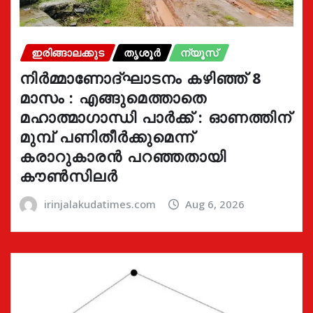
ഇരിങ്ങാലക്കുട
തൃശൂർ
ന്യൂസ്
നിർമ്മാണോദ്ഘാടനം കഴിഞ്ഞ് 8
മാസം : എങ്ങുമെത്താതെ
മഹാത്മാഗാന്ധി പാർക്ക് : ഓണത്തിന്
മുമ്പ് പണിതീർക്കുമെന്ന്
കരാറുകാരൻ പറഞ്ഞതായി
കൗൺസിലർ
irinjalakudatimes.com
Aug 6, 2026