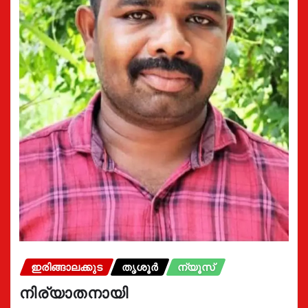
ഇരിങ്ങാലക്കുട
തൃശൂർ
ന്യൂസ്
നിര്യാതനായി