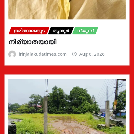
ഇരിങ്ങാലക്കുട
തൃശൂർ
ന്യൂസ്
നിര്യാതയായി
irinjalakudatimes.com
Aug 6, 2026