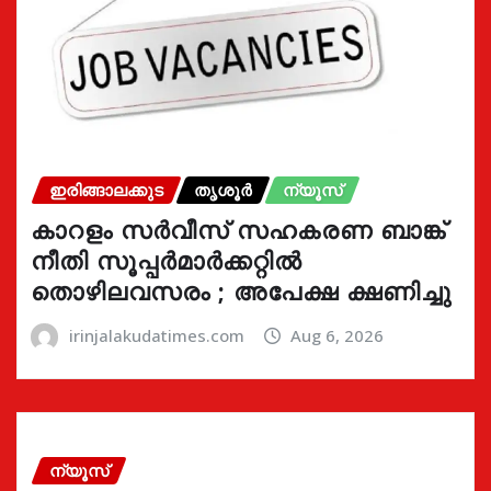
ഇരിങ്ങാലക്കുട
തൃശൂർ
ന്യൂസ്
കാറളം സർവീസ് സഹകരണ ബാങ്ക്
നീതി സൂപ്പർമാർക്കറ്റിൽ
തൊഴിലവസരം ; അപേക്ഷ ക്ഷണിച്ചു
irinjalakudatimes.com
Aug 6, 2026
ന്യൂസ്