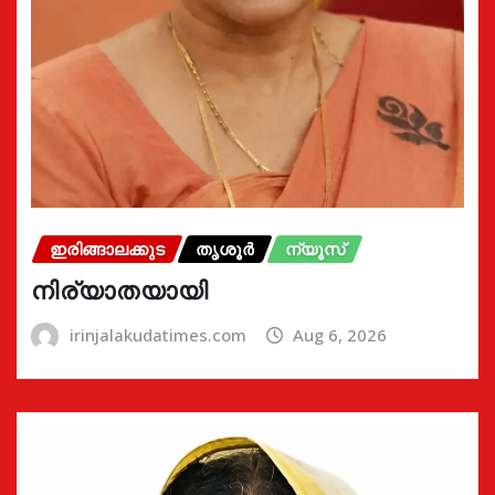
ഇരിങ്ങാലക്കുട
തൃശൂർ
ന്യൂസ്
നിര്യാതയായി
irinjalakudatimes.com
Aug 6, 2026