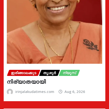
ഇരിങ്ങാലക്കുട
തൃശൂർ
ന്യൂസ്
നിര്യാതയായി
irinjalakudatimes.com
Aug 6, 2026