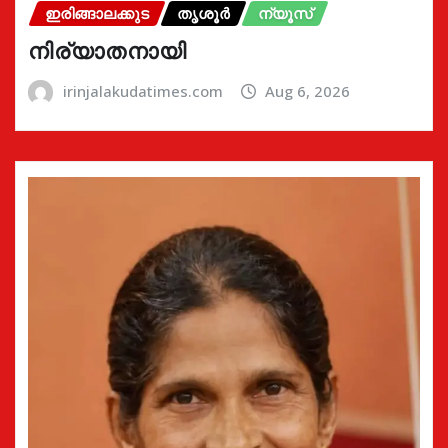
ഇരിങ്ങാലക്കുട
തൃശൂർ
ന്യൂസ്
നിര്യാതനായി
irinjalakudatimes.com
Aug 6, 2026