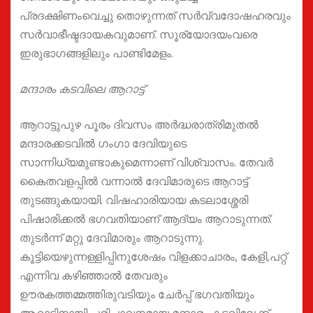
പ്രദക്ഷിണംവെച്ചു തൊഴുന്നത് സർവ്വദോഷഹരവും
സർവാഭീഷ്ടദായകവുമാണ്. സൂര്യോദയംവരെ
ഇരുഭാഗങ്ങളിലും പാണ്ടിമേളം.
മന്ദാരം കടവിലെ ആറാട്ട്
ആറാട്ടുപുഴ പൂരം ദിവസം അർദ്ധരാത്രിമുതൽ
മന്ദാരക്കടവിൽ ഗംഗാ ദേവിയുടെ
സാന്നിധ്യമുണ്ടാകുമെന്നാണ് വിശ്വാസം. തേവർ
കൈതവളപ്പിൽ വന്നാൽ ദേവിമാരുടെ ആറാട്ട്
തുടങ്ങുകയായി. വിഷഹാരിയായ കടലാശ്ശേരി
പിഷാരിക്കൽ ഭഗവതിയാണ് ആദ്യം ആറാടുന്നത്.
തുടർന്ന് മറ്റു ദേവിമാരും ആറാടുന്നു.
കൂട്ടിയെഴുന്നള്ളിപ്പിനുശേഷം വിളക്കാചാരം, കേളി,പറ്റ്
എന്നിവ കഴിഞ്ഞാൽ തേവരും
ഊരകത്തമ്മത്തിരുവടിയും ചേർപ്പ് ഭഗവതിയും
ആറാട്ടിനായി പരിപാവനമായ മന്ദാരം കടവിലേക്ക്