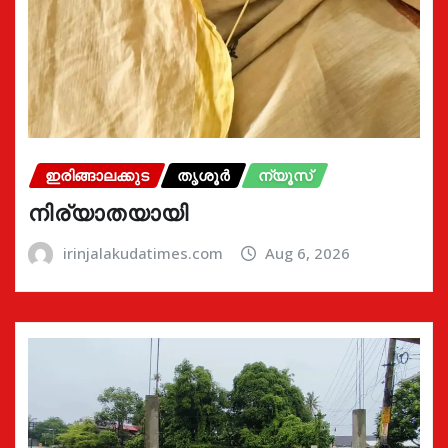
ഇരിങ്ങാലക്കുട
തൃശൂർ
ന്യൂസ്
നിര്യാതയായി
irinjalakudatimes.com
Aug 6, 2026