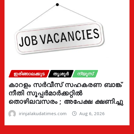
ഇരിങ്ങാലക്കുട
തൃശൂർ
ന്യൂസ്
കാറളം സർവീസ് സഹകരണ ബാങ്ക്
നീതി സൂപ്പർമാർക്കറ്റിൽ
തൊഴിലവസരം ; അപേക്ഷ ക്ഷണിച്ചു
irinjalakudatimes.com
Aug 6, 2026