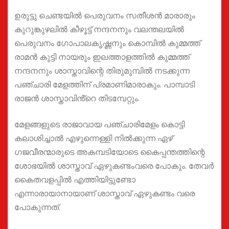
ഉരുട്ടു ചെണ്ടയിൽ പെരുവനം സതീശൻ മാരാരും
കുറുങ്കുഴലിൽ കീഴൂട്ട് നന്ദനനും വലന്തലയിൽ
പെരുവനം ഗോപാലകൃഷ്ണനും കൊമ്പിൽ കുമ്മത്ത്
രാമൻ കുട്ടി നായരും ഇലത്താളത്തിൽ കുമ്മത്ത്
നന്ദനനും ശാസ്താവിന്റെ തിരുമുമ്പിൽ നടക്കുന്ന
പഞ്ചാരി മേളത്തിന് പ്രമാണിമാരാകും. പാമ്പാടി
രാജൻ ശാസ്താവിൻ്റെ തിടമ്പേറ്റും.
മേളങ്ങളുടെ രാജാവായ പഞ്ചാരിമേളം കൊട്ടി
കലാശിച്ചാൽ എഴുന്നെള്ളി നിൽക്കുന്ന ഏഴ്
ഗജവീരന്മാരുടെ അകമ്പടിയോടെ കൈപ്പന്തത്തിന്റെ
ശോഭയിൽ ശാസ്താവ് ഏഴുകണ്ടംവരെ പോകും. തേവർ
കൈതവളപ്പിൽ എത്തിയിട്ടുണ്ടോ
എന്നാരായാനായാണ് ശാസ്താവ് ഏഴുകണ്ടം വരെ
പോകുന്നത്.