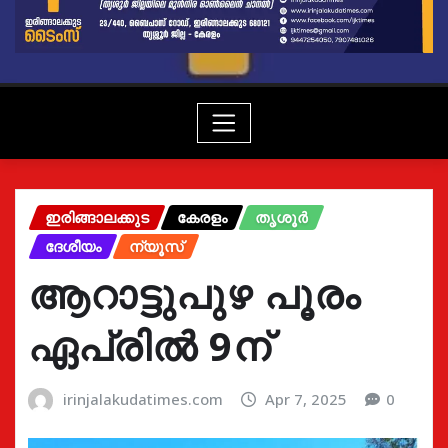
ഇരിങ്ങാലക്കുട
കേരളം
തൃശൂർ
ദേശീയം
ന്യൂസ്
ആറാട്ടുപുഴ പൂരം
ഏപ്രിൽ 9ന്
irinjalakudatimes.com
Apr 7, 2025
0