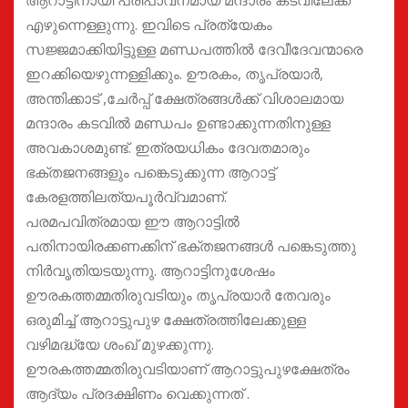
എഴുന്നെള്ളുന്നു. ഇവിടെ പ്രത്യേകം
സജ്ജമാക്കിയിട്ടുള്ള മണ്ഡപത്തിൽ ദേവീദേവന്മാരെ
ഇറക്കിയെഴുന്നള്ളിക്കും. ഊരകം, തൃപ്രയാർ,
അന്തിക്കാട് ,ചേർപ്പ് ക്ഷേത്രങ്ങൾക്ക് വിശാലമായ
മന്ദാരം കടവിൽ മണ്ഡപം ഉണ്ടാക്കുന്നതിനുള്ള
അവകാശമുണ്ട്. ഇത്രയധികം ദേവതമാരും
ഭക്തജനങ്ങളും പങ്കെടുക്കുന്ന ആറാട്ട്
കേരളത്തിലത്യപൂർവ്വമാണ്.
പരമപവിത്രമായ ഈ ആറാട്ടിൽ
പതിനായിരക്കണക്കിന് ഭക്തജനങ്ങൾ പങ്കെടുത്തു
നിർവൃതിയടയുന്നു. ആറാട്ടിനുശേഷം
ഊരകത്തമ്മതിരുവടിയും തൃപ്രയാർ തേവരും
ഒരുമിച്ച് ആറാട്ടുപുഴ ക്ഷേത്രത്തിലേക്കുള്ള
വഴിമദ്ധ്യേ ശംഖ് മുഴക്കുന്നു.
ഊരകത്തമ്മതിരുവടിയാണ് ആറാട്ടുപുഴക്ഷേത്രം
ആദ്യം പ്രദക്ഷിണം വെക്കുന്നത് .