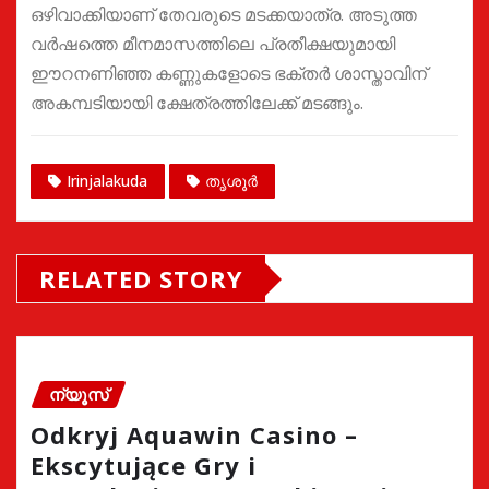
ഒഴിവാക്കിയാണ് തേവരുടെ മടക്കയാത്ര. അടുത്ത
വർഷത്തെ മീനമാസത്തിലെ പ്രതീക്ഷയുമായി
ഈറനണിഞ്ഞ കണ്ണുകളോടെ ഭക്തർ ശാസ്താവിന്
അകമ്പടിയായി ക്ഷേത്രത്തിലേക്ക് മടങ്ങും.
Irinjalakuda
തൃശൂർ
RELATED STORY
ന്യൂസ്
Odkryj Aquawin Casino –
Ekscytujące Gry i