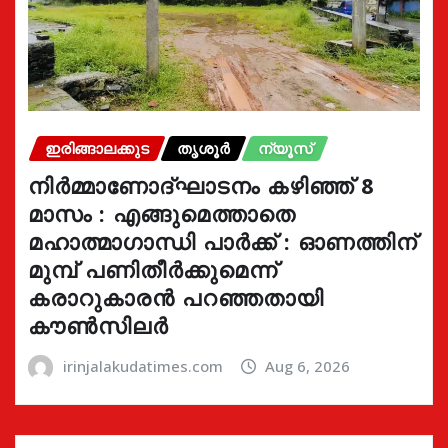
ഇരിങ്ങാലക്കുട
തൃശൂർ
ന്യൂസ്
നിർമ്മാണോദ്ഘാടനം കഴിഞ്ഞ് 8
മാസം : എങ്ങുമെത്താതെ
മഹാത്മാഗാന്ധി പാർക്ക് : ഓണത്തിന്
മുമ്പ് പണിതീർക്കുമെന്ന്
കരാറുകാരൻ പറഞ്ഞതായി
കൗൺസിലർ
irinjalakudatimes.com
Aug 6, 2026