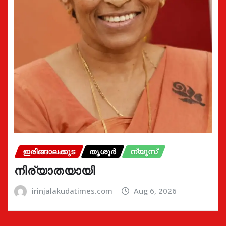
ഇരിങ്ങാലക്കുട
തൃശൂർ
ന്യൂസ്
നിര്യാതയായി
irinjalakudatimes.com
Aug 6, 2026