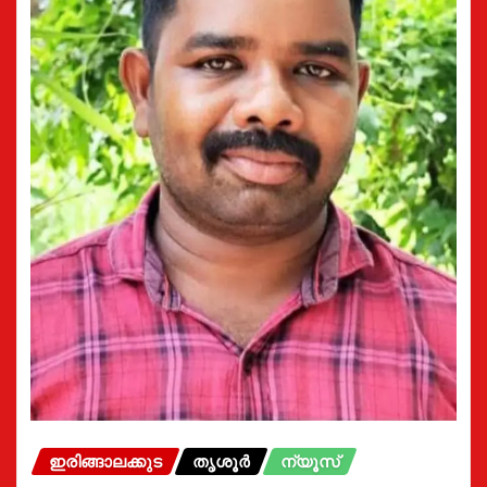
ഇരിങ്ങാലക്കുട
തൃശൂർ
ന്യൂസ്