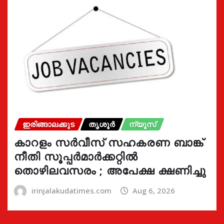
ഇരിങ്ങാലക്കുട
തൃശൂർ
ന്യൂസ്
കാറളം സർവീസ് സഹകരണ ബാങ്ക്
നീതി സൂപ്പർമാർക്കറ്റിൽ
തൊഴിലവസരം ; അപേക്ഷ ക്ഷണിച്ചു
irinjalakudatimes.com
Aug 6, 2026