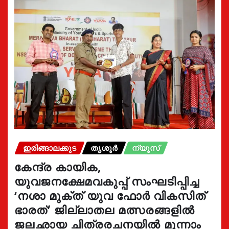
ഇരിങ്ങാലക്കുട
തൃശൂർ
ന്യൂസ്
കേന്ദ്ര കായിക,
യുവജനക്ഷേമവകുപ്പ് സംഘടിപ്പിച്ച
‘നശാ മുക്ത് യുവ ഫോർ വികസിത്
ഭാരത്’ ജില്ലാതല മത്സരങ്ങളിൽ
ജലഛായ ചിത്രരചനയിൽ മൂന്നാം