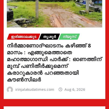
ഇരിങ്ങാലക്കുട
തൃശൂർ
ന്യൂസ്
നിർമ്മാണോദ്ഘാടനം കഴിഞ്ഞ് 8
മാസം : എങ്ങുമെത്താതെ
മഹാത്മാഗാന്ധി പാർക്ക് : ഓണത്തിന്
മുമ്പ് പണിതീർക്കുമെന്ന്
കരാറുകാരൻ പറഞ്ഞതായി
കൗൺസിലർ
irinjalakudatimes.com
Aug 6, 2026