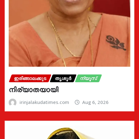
ഇരിങ്ങാലക്കുട
തൃശൂർ
ന്യൂസ്
നിര്യാതയായി
irinjalakudatimes.com
Aug 6, 2026