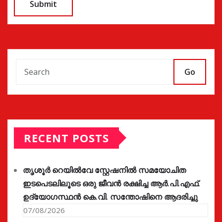
Go
RECENT POSTS
തൃശൂർ റെയിൽവേ സ്റ്റേഷനിൽ സമയോചിത
ഇടപെടലിലൂടെ ഒരു ജീവൻ രക്ഷിച്ച ആർ.പി.എഫ്.
ഉദ്യോഗസ്ഥൻ കെ.വി. സന്തോഷിനെ ആദരിച്ചു
07/08/2026