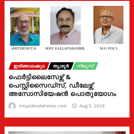
ഇരിങ്ങാലക്കുട
തൃശൂർ
ന്യൂസ്
ഫെർട്ടിലൈസേഴ്സ് &
പെസ്റ്റിസൈഡ്സ്, ഡീലേഴ്സ്
അസോസിയേഷൻ പൊതുയോഗം
irinjalakudatimes.com
Aug 5, 2026