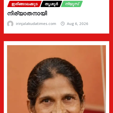
ഇരിങ്ങാലക്കുട
തൃശൂർ
ന്യൂസ്
നിര്യാതനായി
irinjalakudatimes.com
Aug 6, 2026