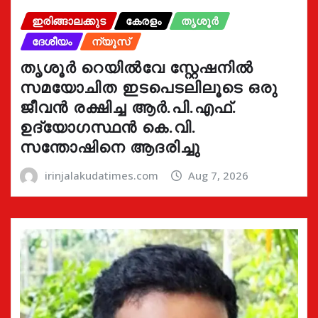
ഇരിങ്ങാലക്കുട
കേരളം
തൃശൂർ
ദേശീയം
ന്യൂസ്
തൃശൂർ റെയിൽവേ സ്റ്റേഷനിൽ
സമയോചിത ഇടപെടലിലൂടെ ഒരു
ജീവൻ രക്ഷിച്ച ആർ.പി.എഫ്.
ഉദ്യോഗസ്ഥൻ കെ.വി.
സന്തോഷിനെ ആദരിച്ചു
irinjalakudatimes.com
Aug 7, 2026