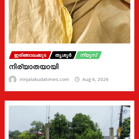
ഇരിങ്ങാലക്കുട
തൃശൂർ
ന്യൂസ്
നിര്യാതയായി
irinjalakudatimes.com
Aug 6, 2026