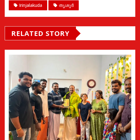
Irinjalakuda
തൃശൂർ
RELATED STORY