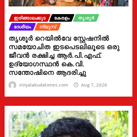
ഇരിങ്ങാലക്കുട
കേരളം
തൃശൂർ
ദേശീയം
ന്യൂസ്
തൃശൂർ റെയിൽവേ സ്റ്റേഷനിൽ
സമയോചിത ഇടപെടലിലൂടെ ഒരു
ജീവൻ രക്ഷിച്ച ആർ.പി.എഫ്.
ഉദ്യോഗസ്ഥൻ കെ.വി.
സന്തോഷിനെ ആദരിച്ചു
irinjalakudatimes.com
Aug 7, 2026