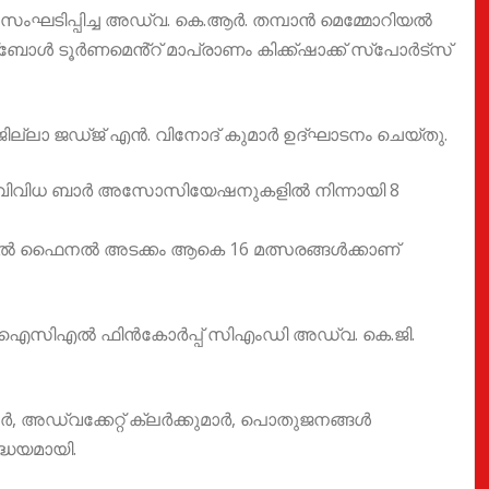
സംഘടിപ്പിച്ച അഡ്വ. കെ.ആർ. തമ്പാൻ മെമ്മോറിയൽ
ൂർണമെൻ്റ് മാപ്രാണം കിക്ക്ഷാക്ക് സ്പോർട്സ്
്ലാ ജഡ്ജ് എൻ. വിനോദ് കുമാർ ഉദ്ഘാടനം ചെയ്തു.
തിലെ വിവിധ ബാർ അസോസിയേഷനുകളിൽ നിന്നായി 8
ഫൈനൽ ഫൈനൽ അടക്കം ആകെ 16 മത്സരങ്ങൾക്കാണ്
രൻ, ഐസിഎൽ ഫിൻകോർപ്പ് സിഎംഡി അഡ്വ. കെ.ജി.
ർ, അഡ്വക്കേറ്റ് ക്ലർക്കുമാർ, പൊതുജനങ്ങൾ
്ധേയമായി.