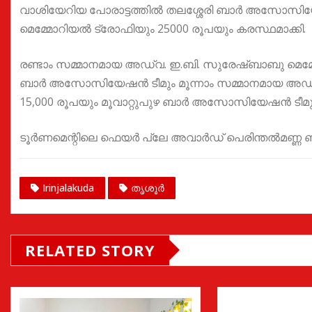
വാശിയേറിയ പോരാട്ടത്തിൽ തലശ്ശേരി ബാർ അസോസിയേ
മെമ്മോറിയൽ ട്രോഫിയും 25000 രൂപയും കരസ്ഥമാക്കി.
രണ്ടാം സമ്മാനമായ അഡ്വ. ഇ.ബി. സുരേഷ്ബാബു മെമ്
ബാർ അസോസിയേഷൻ ടീമും മൂന്നാം സമ്മാനമായ അഡ്വ
15,000 രൂപയും മൂവാറ്റുപുഴ ബാർ അസോസിയേഷൻ ടീമും
ടൂർണമെന്റിലെ ഫെയർ പ്ലേ അവാർഡ് പെരിന്തൽമണ്ണ
Irinjalakuda
തൃശൂർ
RELATED STORY