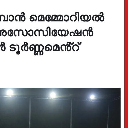
പാൻ മെമ്മോറിയൽ
ർ അസോസിയേഷൻ
ൂർണ്ണമെൻ്റ്