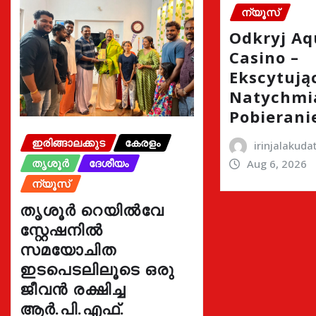
ന്യൂസ്
Odkryj A
Casino –
Ekscytując
Natychmi
Pobierani
ഇരിങ്ങാലക്കുട
കേരളം
irinjalakud
തൃശൂർ
ദേശീയം
Aug 6, 2026
ന്യൂസ്
തൃശൂർ റെയിൽവേ
സ്റ്റേഷനിൽ
സമയോചിത
ഇടപെടലിലൂടെ ഒരു
ജീവൻ രക്ഷിച്ച
ആർ.പി.എഫ്.