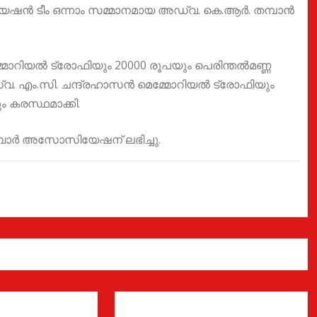
ഷൻ ടീം ഒന്നാം സമ്മാനമായ അഡ്വ. കെ.ആർ. തമ്പാൻ
മോറിയൽ ട്രോഫിയും 20000 രൂപയും പെരിന്തൽമണ്ണ
. എം.സി. ചന്ദ്രഹാസൻ മെമ്മോറിയൽ ട്രോഫിയും
 കരസ്ഥമാക്കി.
 ബാർ അസോസിയേഷന് ലഭിച്ചു.