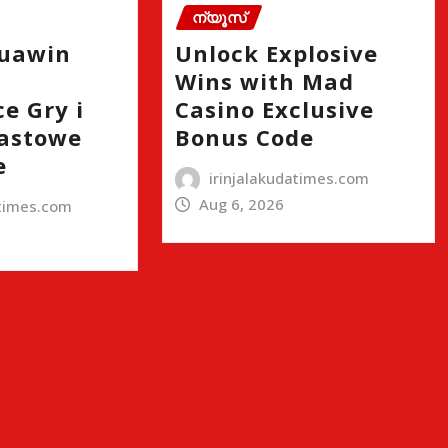
ന്യൂസ്
quawin
Unlock Explosive
Wins with Mad
e Gry i
Casino Exclusive
astowe
Bonus Code
e
irinjalakudatimes.com
Aug 6, 2026
atimes.com