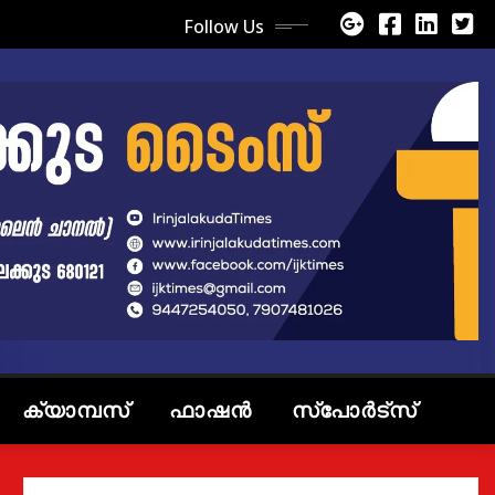
Follow Us
ക്യാമ്പസ്
ഫാഷൻ
സ്പോർട്സ്