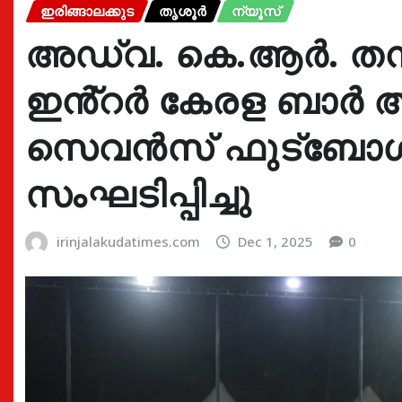
ഇരിങ്ങാലക്കുട
തൃശൂർ
ന്യൂസ്
അഡ്വ. കെ.ആർ. തമ്
ഇൻ്റർ കേരള ബാ
സെവൻസ് ഫുട്ബോൾ ട
സംഘടിപ്പിച്ചു
irinjalakudatimes.com
Dec 1, 2025
0