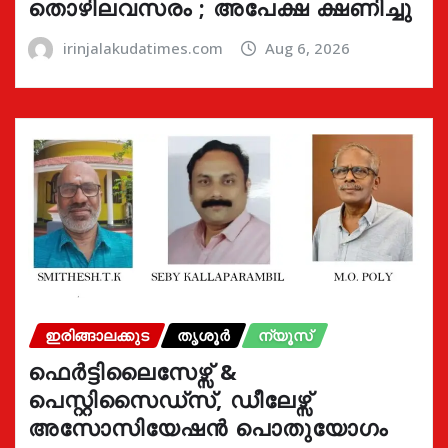
തൊഴിലവസരം ; അപേക്ഷ ക്ഷണിച്ചു
irinjalakudatimes.com
Aug 6, 2026
ഇരിങ്ങാലക്കുട
തൃശൂർ
ന്യൂസ്
ഫെർട്ടിലൈസേഴ്സ് &
പെസ്റ്റിസൈഡ്സ്, ഡീലേഴ്സ്
അസോസിയേഷൻ പൊതുയോഗം