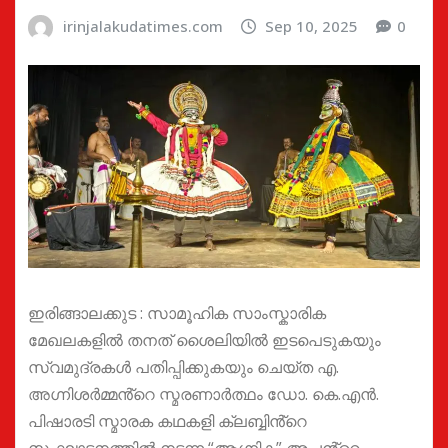
irinjalakudatimes.com
Sep 10, 2025
0
ഇരിങ്ങാലക്കുട : സാമൂഹിക സാംസ്കാരിക
മേഖലകളിൽ തനത് ശൈലിയിൽ ഇടപെടുകയും
സ്വമുദ്രകൾ പതിപ്പിക്കുകയും ചെയ്ത എ.
അഗ്നിശർമ്മൻ്റെ സ്മരണാർത്ഥം ഡോ. കെ.എൻ.
പിഷാരടി സ്മാരക കഥകളി ക്ലബ്ബിൻ്റെ
സംഘാടനത്തിൽ നടന്ന “ആഗ്നിക” അച്ഛൻ്റെ