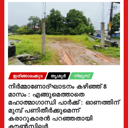
ഇരിങ്ങാലക്കുട
തൃശൂർ
ന്യൂസ്
നിർമ്മാണോദ്ഘാടനം കഴിഞ്ഞ് 8
മാസം : എങ്ങുമെത്താതെ
മഹാത്മാഗാന്ധി പാർക്ക് : ഓണത്തിന്
മുമ്പ് പണിതീർക്കുമെന്ന്
കരാറുകാരൻ പറഞ്ഞതായി
കൗൺസിലർ