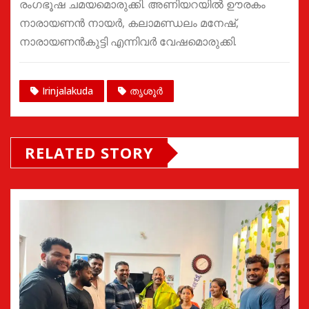
രംഗഭൂഷ ചമയമൊരുക്കി. അണിയറയിൽ ഊരകം
നാരായണൻ നായർ, കലാമണ്ഡലം മനേഷ്,
നാരായണൻകുട്ടി എന്നിവർ വേഷമൊരുക്കി.
Irinjalakuda
തൃശൂർ
RELATED STORY