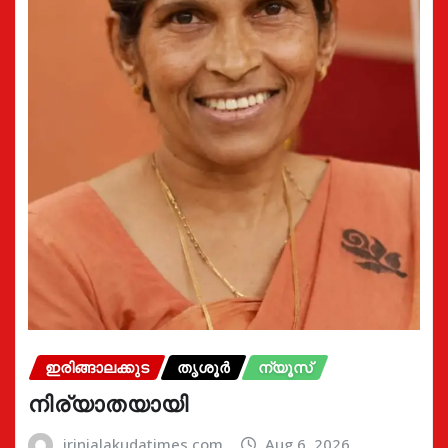
ഇരിങ്ങാലക്കുട
തൃശൂർ
ന്യൂസ്
നിര്യാതയായി
irinjalakudatimes.com
Aug 6, 2026