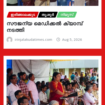
ഇരിങ്ങാലക്കുട
തൃശൂർ
ന്യൂസ്
സൗജന്യ മെഡിക്കൽ ക്യാമ്പ്
നടത്തി
irinjalakudatimes.com
Aug 5, 2026