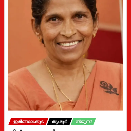
ഇരിങ്ങാലക്കുട
തൃശൂർ
ന്യൂസ്