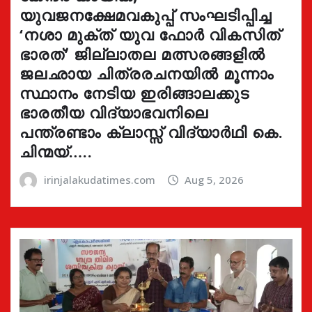
യുവജനക്ഷേമവകുപ്പ് സംഘടിപ്പിച്ച
‘നശാ മുക്ത് യുവ ഫോർ വികസിത്
ഭാരത്’ ജില്ലാതല മത്സരങ്ങളിൽ
ജലഛായ ചിത്രരചനയിൽ മൂന്നാം
സ്ഥാനം നേടിയ ഇരിങ്ങാലക്കുട
ഭാരതീയ വിദ്യാഭവനിലെ
പന്ത്രണ്ടാം ക്ലാസ്സ് വിദ്യാർഥി കെ.
ചിന്മയ്…..
irinjalakudatimes.com
Aug 5, 2026