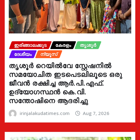
ഇരിങ്ങാലക്കുട
കേരളം
തൃശൂർ
ദേശീയം
ന്യൂസ്
തൃശൂർ റെയിൽവേ സ്റ്റേഷനിൽ
സമയോചിത ഇടപെടലിലൂടെ ഒരു
ജീവൻ രക്ഷിച്ച ആർ.പി.എഫ്.
ഉദ്യോഗസ്ഥൻ കെ.വി.
സന്തോഷിനെ ആദരിച്ചു
irinjalakudatimes.com
Aug 7, 2026