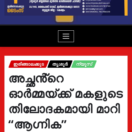
ഇരിങ്ങാലക്കുട
തൃശൂർ
ന്യൂസ്
അച്ഛൻ്റെ
ഓർമ്മയ്ക്ക് മകളുടെ
തിലോദകമായി മാറി
“ആഗ്നിക”