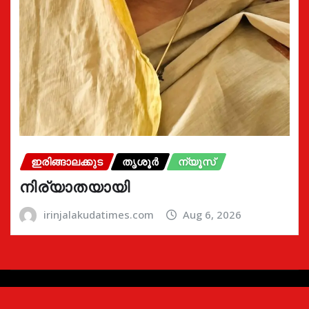
ഇരിങ്ങാലക്കുട
തൃശൂർ
ന്യൂസ്
നിര്യാതയായി
irinjalakudatimes.com
Aug 6, 2026
Copyright © 2024 | Irinjalakudatimes.com i
|
Newsio
by