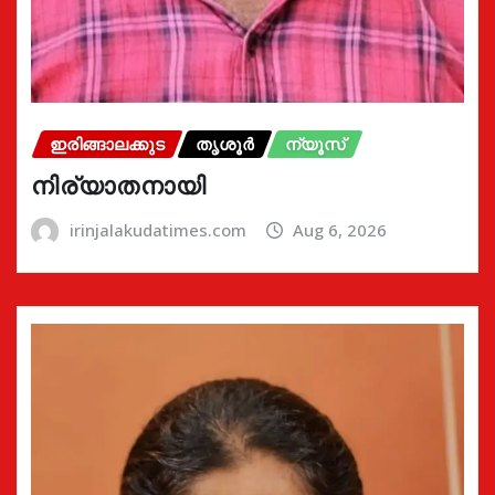
ഇരിങ്ങാലക്കുട
തൃശൂർ
ന്യൂസ്
നിര്യാതനായി
irinjalakudatimes.com
Aug 6, 2026