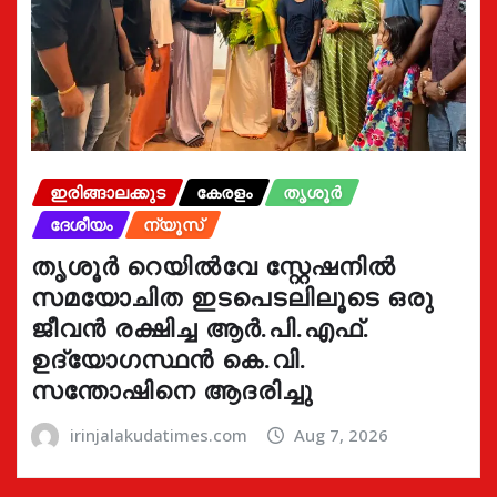
ഇരിങ്ങാലക്കുട
കേരളം
തൃശൂർ
ദേശീയം
ന്യൂസ്
തൃശൂർ റെയിൽവേ സ്റ്റേഷനിൽ
സമയോചിത ഇടപെടലിലൂടെ ഒരു
ജീവൻ രക്ഷിച്ച ആർ.പി.എഫ്.
ഉദ്യോഗസ്ഥൻ കെ.വി.
സന്തോഷിനെ ആദരിച്ചു
irinjalakudatimes.com
Aug 7, 2026