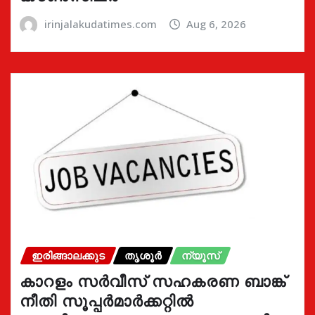
irinjalakudatimes.com
Aug 6, 2026
ഇരിങ്ങാലക്കുട
തൃശൂർ
ന്യൂസ്
കാറളം സർവീസ് സഹകരണ ബാങ്ക്
നീതി സൂപ്പർമാർക്കറ്റിൽ