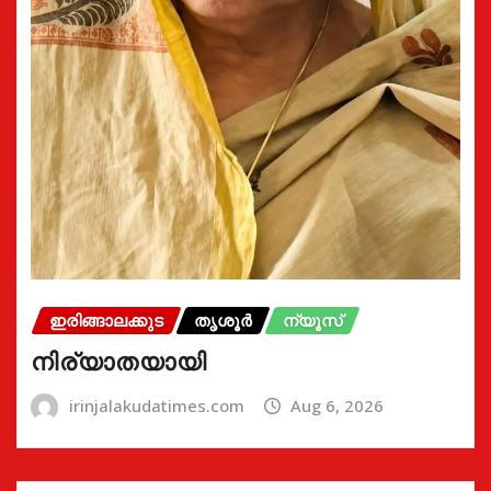
ഇരിങ്ങാലക്കുട
തൃശൂർ
ന്യൂസ്
നിര്യാതയായി
irinjalakudatimes.com
Aug 6, 2026