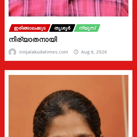
ഇരിങ്ങാലക്കുട
തൃശൂർ
ന്യൂസ്
നിര്യാതനായി
irinjalakudatimes.com
Aug 6, 2026