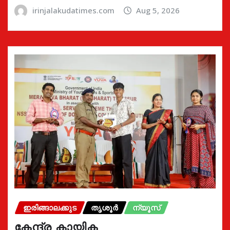
irinjalakudatimes.com
Aug 5, 2026
ഇരിങ്ങാലക്കുട
തൃശൂർ
ന്യൂസ്
കേന്ദ്ര കായിക,