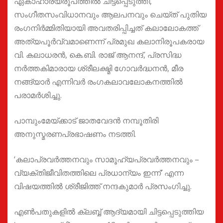
ഏകാഹാര്യരൂപത്തിൽ ചിട്ടപ്പെടുത്തി,
സംഗീതസംവിധാനവും ആലപനവും ചെയ്ത് പുതിയ
രംഗനിർമ്മിതിയായി അവതരിപ്പിച്ചത് കലാലോകത്ത്
അത്യപൂർവ്വമാണെന്ന് പ്രമുഖ കലാനിരൂപകരായ
വി. കലാധരൻ, കെ.ബി. രാജ് ആനന്ദ്, പ്രസിദ്ധ
നർത്തകിമാരായ ശ്രീലക്ഷ്മി ഗോവർദ്ധനൻ, മീര
നങ്ങ്യാർ എന്നിവർ രംഗകലാവലോകനത്തിൽ
പരാമർശിച്ചു.
പാമ്പുംമേയ്ക്കാട് ജാതവേദൻ നമ്പൂതിരി
അനുസ്മരണപ്രഭാഷണം നടത്തി.
‘കലാപ്രവർത്തനവും സാമൂഹ്യപ്രവർത്തനവും –
വ്യക്തിജീവിതത്തിലെ പ്രധാന്യം ഇന്ന്’ എന്ന
വിഷയത്തിൽ ശ്രീജിത്ത് നന്ദകുമാർ പ്രസംഗിച്ചു.
എൺപതുകളിൽ ക്ലബ്ബ് ആദ്യമായി ചിട്ടപ്പെടുത്തിയ