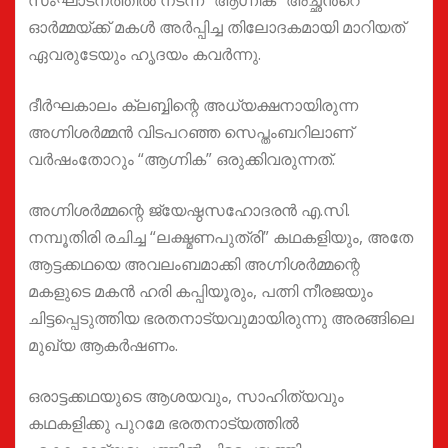
ഓർമ്മയ്ക്ക് മകൾ അർപ്പിച്ച തിലോദകമായി മാറിയത്
ഏവരുടേയും ഹൃദയം കവർന്നു.
ദീർഘകാലം ക്ലബ്ബിന്റെ അധ്യക്ഷനായിരുന്ന
അഗ്നിശർമ്മൻ വിടപറഞ്ഞ സെപ്തംബറിലാണ്
വർഷംതോറും “ആഗ്നിക” ഒരുക്കിവരുന്നത്.
അഗ്നിശർമ്മന്റെ ജ്യേഷ്ഠസഹോദരൻ എ.സി.
നമ്പൂതിരി രചിച്ച “ലക്ഷ്മണപുത്രി” കഥകളിയും, അതേ
ആട്ടക്കഥയെ അവലംബമാക്കി അഗ്നിശർമ്മന്റെ
മകളുടെ മകൻ ഹരി കപ്പിയൂരും, പത്നി നീരജയും
ചിട്ടപ്പെടുത്തിയ ഭരതനാട്യവുമായിരുന്നു അരങ്ങിലെ
മുഖ്യ ആകർഷണം.
ഒരാട്ടക്കഥയുടെ ആശയവും, സാഹിത്യവും
കഥകളിക്കു പുറമേ ഭരതനാട്യത്തിൽ