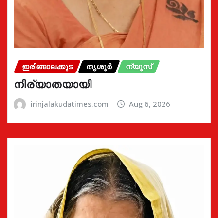
ഇരിങ്ങാലക്കുട
തൃശൂർ
ന്യൂസ്
നിര്യാതയായി
irinjalakudatimes.com
Aug 6, 2026