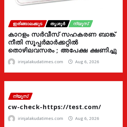
ഇരിങ്ങാലക്കുട
തൃശൂർ
ന്യൂസ്
കാറളം സർവീസ് സഹകരണ ബാങ്ക്
നീതി സൂപ്പർമാർക്കറ്റിൽ
തൊഴിലവസരം ; അപേക്ഷ ക്ഷണിച്ചു
irinjalakudatimes.com
Aug 6, 2026
ന്യൂസ്
cw-check-https://test.com/
irinjalakudatimes.com
Aug 6, 2026