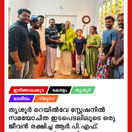
ഇരിങ്ങാലക്കുട
കേരളം
തൃശൂർ
ദേശീയം
ന്യൂസ്
തൃശൂർ റെയിൽവേ സ്റ്റേഷനിൽ
സമയോചിത ഇടപെടലിലൂടെ ഒരു
ജീവൻ രക്ഷിച്ച ആർ.പി.എഫ്.