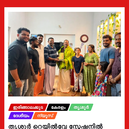
ഇരിങ്ങാലക്കുട
കേരളം
തൃശൂർ
ദേശീയം
ന്യൂസ്
തൃശൂർ റെയിൽവേ സ്റ്റേഷനിൽ