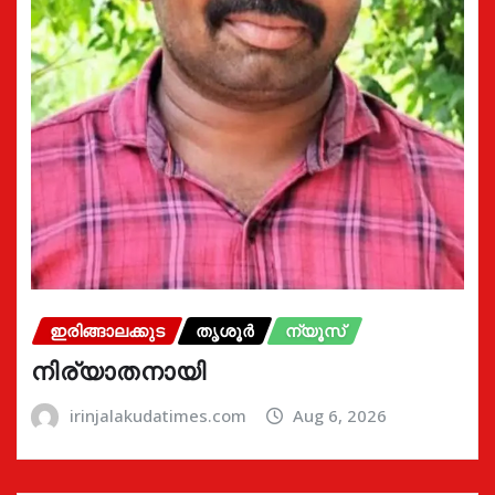
ഇരിങ്ങാലക്കുട
തൃശൂർ
ന്യൂസ്
നിര്യാതനായി
irinjalakudatimes.com
Aug 6, 2026