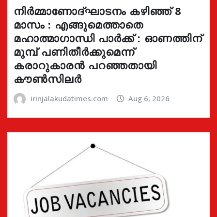
നിർമ്മാണോദ്ഘാടനം കഴിഞ്ഞ് 8
മാസം : എങ്ങുമെത്താതെ
മഹാത്മാഗാന്ധി പാർക്ക് : ഓണത്തിന്
മുമ്പ് പണിതീർക്കുമെന്ന്
കരാറുകാരൻ പറഞ്ഞതായി
കൗൺസിലർ
irinjalakudatimes.com
Aug 6, 2026