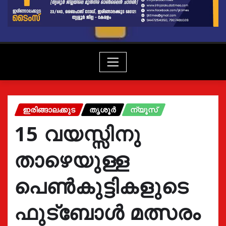
ഇരിങ്ങാലക്കുട
തൃശൂർ
ന്യൂസ്
15 വയസ്സിനു
താഴെയുള്ള
പെണ്‍കുട്ടികളുടെ
ഫുട്‌ബോള്‍ മത്സരം