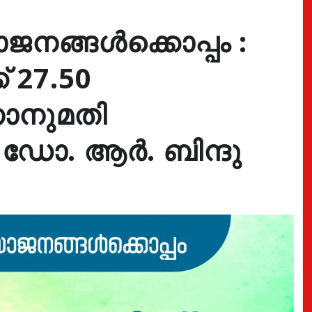
നങ്ങൾക്കൊപ്പം :
് 27.50
ാനുമതി
 ഡോ. ആർ. ബിന്ദു