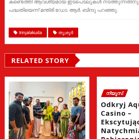
കണ്ടെത്തി ആവശ്യമായ ഇടപെടലുകൾ നടത്തുന്നതിനു
പദ്ധതിയെന്ന് മന്ത്രി ഡോ. ആർ. ബിന്ദു പറഞ്ഞു.
Irinjalakuda
തൃശൂർ
RELATED STORY
ന്യൂസ്
Odkryj A
Casino –
Ekscytując
Natychmi