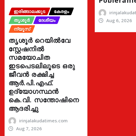
Pobierani
ഇരിങ്ങാലക്കുട
കേരളം
irinjalakud
തൃശൂർ
ദേശീയം
Aug 6, 2026
ന്യൂസ്
തൃശൂർ റെയിൽവേ
സ്റ്റേഷനിൽ
സമയോചിത
ഇടപെടലിലൂടെ ഒരു
ജീവൻ രക്ഷിച്ച
ആർ.പി.എഫ്.
ഉദ്യോഗസ്ഥൻ
കെ.വി. സന്തോഷിനെ
ആദരിച്ചു
irinjalakudatimes.com
Aug 7, 2026