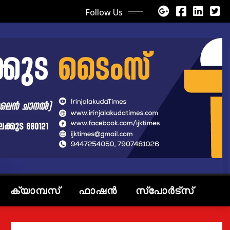
Follow Us
ക്യാമ്പസ്
ഫാഷൻ
സ്പോർട്സ്