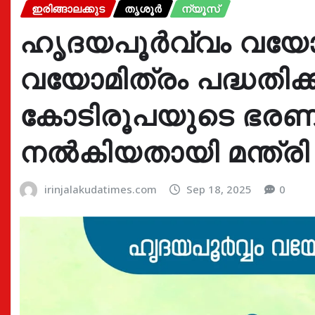
ഇരിങ്ങാലക്കുട
തൃശൂർ
ന്യൂസ്
ഹൃദയപൂർവ്വം വയോജ
വയോമിത്രം പദ്ധതിക്ക
കോടിരൂപയുടെ ഭരണ
നൽകിയതായി മന്ത്രി
irinjalakudatimes.com
Sep 18, 2025
0