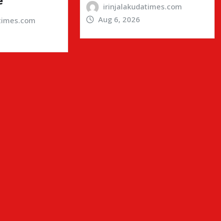
e
irinjalakudatimes.com
Aug 6, 2026
atimes.com