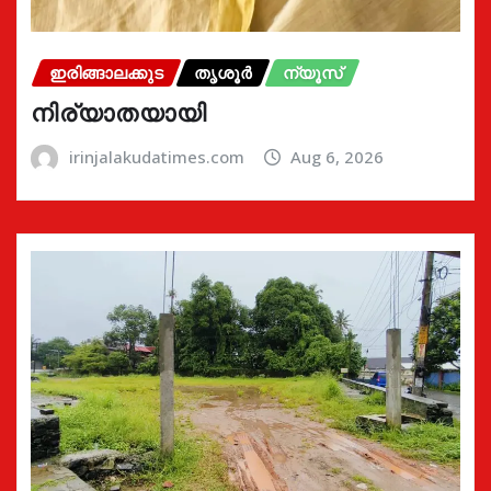
ഇരിങ്ങാലക്കുട
തൃശൂർ
ന്യൂസ്
നിര്യാതയായി
irinjalakudatimes.com
Aug 6, 2026