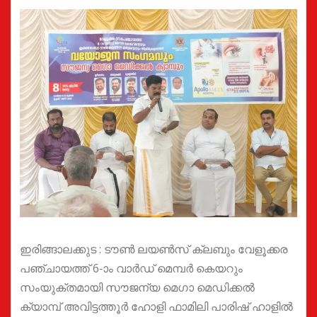
ഇരിങ്ങാലക്കുട : ടൗൺ ലയൺസ് ക്ലബും വേളൂക്കര
പഞ്ചായത്ത്‌ 6-ാം വാർഡ് മെമ്പർ കെയറും
സംയുക്തമായി സൗജന്യ മെഗാ മെഡിക്കൽ
ക്യാമ്പ് അവിട്ടത്തൂർ ഹോളി ഫാമിലി പാരിഷ് ഹാളിൽ