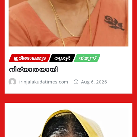
ഇരിങ്ങാലക്കുട
തൃശൂർ
ന്യൂസ്
നിര്യാതയായി
irinjalakudatimes.com
Aug 6, 2026