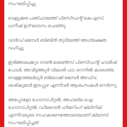
സംഘടിപ്പിച്ചു.
വേളൂക്കര പഞ്ചായത്ത്‌ പ്രസിഡന്റ്‌ കെ.എസ്.
ധനീഷ് ഉദ്ഘാടനം ചെയ്‌തു.
വാർഡ് മെമ്പർ ബിബിൻ തുടിയത്ത് അധ്യക്ഷത
വഹിച്ചു.
ഇരിങ്ങാലക്കുട ടൗൺ ലയൺസ് പ്രസിഡന്റ്‌ ഹാരിഷ്
പോൾ, അവിട്ടത്തൂർ വികാരി ഫാ. റെനിൽ കാരാത്ര,
വെള്ളാങ്ങല്ലൂർ ബ്ലോക്ക്‌ മെമ്പർ അഡ്വ.
ശശികുമാർ ഇടപ്പുഴ എന്നിവർ ആശംസകൾ നേർന്നു.
അപ്പോളോ ഹോസ്പിറ്റൽ, അഹല്യ ഐ
ഹോസ്പിറ്റൽ, ഡിവൈൻ ഹിയറിംഗ് ക്ലിനിക്
എന്നിവരുടെ സഹകരണത്തോടെയാണ് ക്യാമ്പ്
സംഘടിപ്പിച്ചത്.