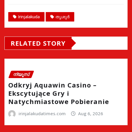
Irinjalakuda
തൃശൂർ
RELATED STORY
ന്യൂസ്
Odkryj Aquawin Casino –
Ekscytujące Gry i
Natychmiastowe Pobieranie
irinjalakudatimes.com
Aug 6, 2026