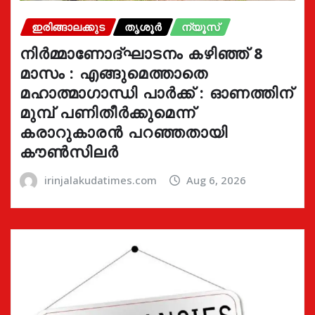
ഇരിങ്ങാലക്കുട
തൃശൂർ
ന്യൂസ്
നിർമ്മാണോദ്ഘാടനം കഴിഞ്ഞ് 8
മാസം : എങ്ങുമെത്താതെ
മഹാത്മാഗാന്ധി പാർക്ക് : ഓണത്തിന്
മുമ്പ് പണിതീർക്കുമെന്ന്
കരാറുകാരൻ പറഞ്ഞതായി
കൗൺസിലർ
irinjalakudatimes.com
Aug 6, 2026