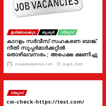
ഇരിങ്ങാലക്കുട
തൃശൂർ
ന്യൂസ്
കാറളം സർവീസ് സഹകരണ ബാങ്ക്
നീതി സൂപ്പർമാർക്കറ്റിൽ
തൊഴിലവസരം ; അപേക്ഷ ക്ഷണിച്ചു
irinjalakudatimes.com
Aug 6, 2026
ന്യൂസ്
cw-check-https://test.com/