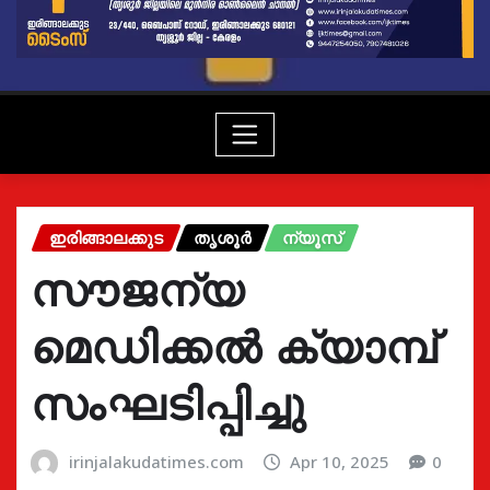
ഇരിങ്ങാലക്കുട
തൃശൂർ
ന്യൂസ്
സൗജന്യ
മെഡിക്കൽ ക്യാമ്പ്
സംഘടിപ്പിച്ചു
irinjalakudatimes.com
Apr 10, 2025
0