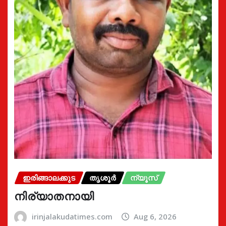
ഇരിങ്ങാലക്കുട
തൃശൂർ
ന്യൂസ്
നിര്യാതനായി
irinjalakudatimes.com
Aug 6, 2026