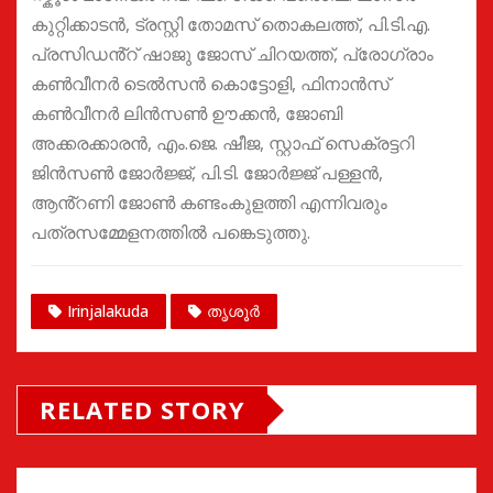
കുറ്റിക്കാടൻ, ട്രസ്റ്റി തോമസ് തൊകലത്ത്, പി.ടി.എ.
പ്രസിഡൻ്റ് ഷാജു ജോസ് ചിറയത്ത്, പ്രോഗ്രാം
കൺവീനർ ടെൽസൻ കൊട്ടോളി, ഫിനാൻസ്
കൺവീനർ ലിൻസൺ ഊക്കൻ, ജോബി
അക്കരക്കാരൻ, എം.ജെ. ഷീജ, സ്റ്റാഫ് സെക്രട്ടറി
ജിൻസൺ ജോർജ്ജ്, പി.ടി. ജോർജ്ജ് പള്ളൻ,
ആൻ്റണി ജോൺ കണ്ടംകുളത്തി എന്നിവരും
പത്രസമ്മേളനത്തിൽ പങ്കെടുത്തു.
Irinjalakuda
തൃശൂർ
RELATED STORY