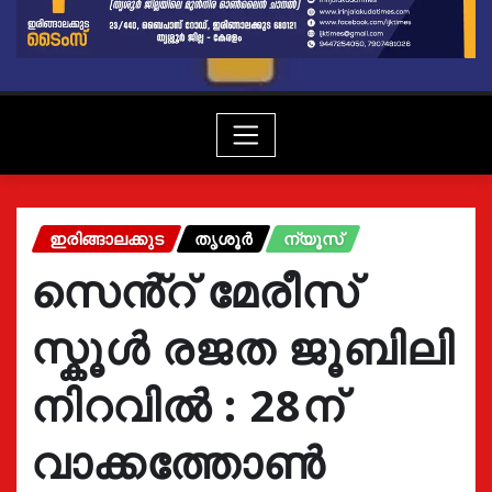
ഇരിങ്ങാലക്കുട
തൃശൂർ
ന്യൂസ്
സെൻ്റ് മേരീസ്
സ്കൂൾ രജത ജൂബിലി
നിറവിൽ : 28ന്
വാക്കത്തോൺ