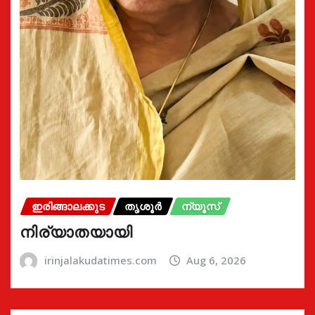
ഇരിങ്ങാലക്കുട
തൃശൂർ
ന്യൂസ്
നിര്യാതയായി
irinjalakudatimes.com
Aug 6, 2026