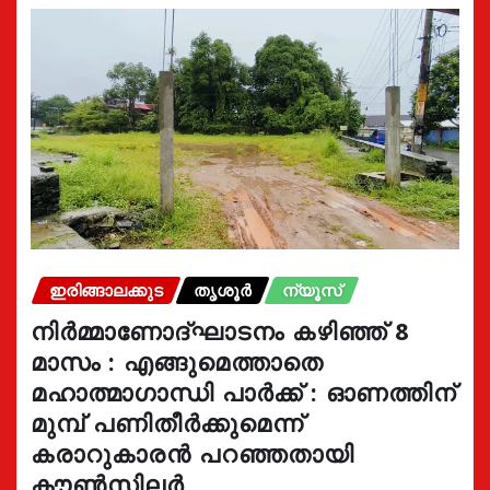
ഇരിങ്ങാലക്കുട
തൃശൂർ
ന്യൂസ്
നിർമ്മാണോദ്ഘാടനം കഴിഞ്ഞ് 8
മാസം : എങ്ങുമെത്താതെ
മഹാത്മാഗാന്ധി പാർക്ക് : ഓണത്തിന്
മുമ്പ് പണിതീർക്കുമെന്ന്
കരാറുകാരൻ പറഞ്ഞതായി
കൗൺസിലർ