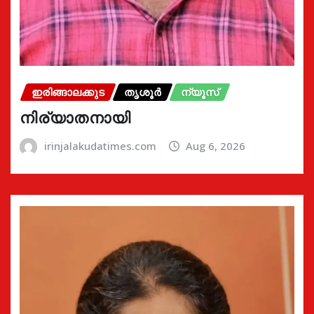
ഇരിങ്ങാലക്കുട
തൃശൂർ
ന്യൂസ്
നിര്യാതനായി
irinjalakudatimes.com
Aug 6, 2026