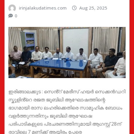
irinjalakudatimes.com
Aug 25, 2025
0
ഇരിങ്ങാലക്കുട : സെൻ്റ് മേരീസ് ഹയർ സെക്കൻഡറി
സ്കൂളിൻ്റെ രജത ജൂബിലി ആഘോഷത്തിന്റെ
ഭാഗമായി രാസ ലഹരിക്കെതിരെ സാമൂഹിക ബോധം
വളർത്തുന്നതിനും ജൂബിലി ആഘോഷ
പരിപാടികളുടെ പ്രചരണത്തിനുമായി ആഗസ്റ്റ് 28ന്
രാവിലെ 7 മണിക്ക് ആയിരം പേരെ