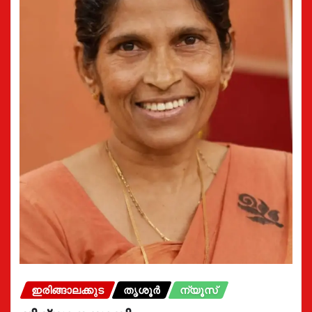
ഇരിങ്ങാലക്കുട
തൃശൂർ
ന്യൂസ്