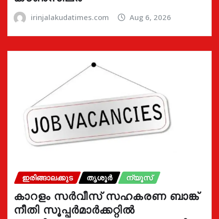
irinjalakudatimes.com
Aug 6, 2026
ഇരിങ്ങാലക്കുട
തൃശൂർ
ന്യൂസ്
കാറളം സർവീസ് സഹകരണ ബാങ്ക്
നീതി സൂപ്പർമാർക്കറ്റിൽ