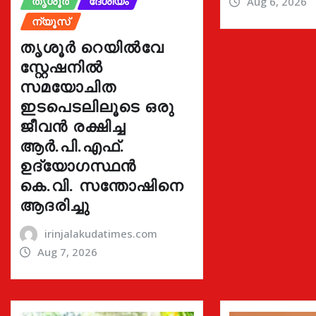
തൃശൂർ
ദേശീയം
Aug 6, 2026
ന്യൂസ്
തൃശൂർ റെയിൽവേ
സ്റ്റേഷനിൽ
സമയോചിത
ഇടപെടലിലൂടെ ഒരു
ജീവൻ രക്ഷിച്ച
ആർ.പി.എഫ്.
ഉദ്യോഗസ്ഥൻ
കെ.വി. സന്തോഷിനെ
ആദരിച്ചു
irinjalakudatimes.com
Aug 7, 2026