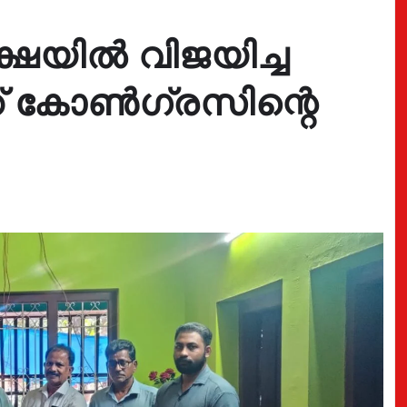
ഷയിൽ വിജയിച്ച
ക് കോൺഗ്രസിന്റെ