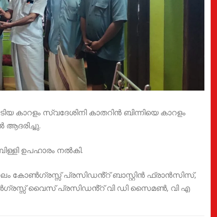
ടിയ കാറളം സ്വദേശിനി കാതറിൻ ബിന്നിയെ കാറളം
 ആദരിച്ചു.
്പിള്ളി ഉപഹാരം നൽകി.
ണ്ഡലം കോൺഗ്രസ്സ് പ്രസിഡൻ്റ് ബാസ്റ്റിൻ ഫ്രാൻസിസ്,
ോൺഗ്രസ്സ് വൈസ് പ്രസിഡൻ്റ് വി ഡി സൈമൺ, വി എ