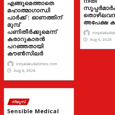
നീതി
എങ്ങുമെത്താതെ
സൂപ്പർമാർക്
മഹാത്മാഗാന്ധി
തൊഴിലവസ
പാർക്ക് : ഓണത്തിന്
അപേക്ഷ ക്
മുമ്പ്
പണിതീർക്കുമെന്ന്
irinjalakud
കരാറുകാരൻ
Aug 6, 2026
പറഞ്ഞതായി
കൗൺസിലർ
irinjalakudatimes.com
Aug 6, 2026
ന്യൂസ്
Sensible Medical