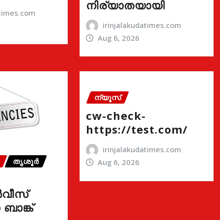
നിര്യാതയായി
atimes.com
irinjalakudatimes.com
Aug 6, 2026
ന്യൂസ്
cw-check-
https://test.com/
irinjalakudatimes.com
തൃശൂർ
Aug 6, 2026
വീസ്
ാങ്ക്