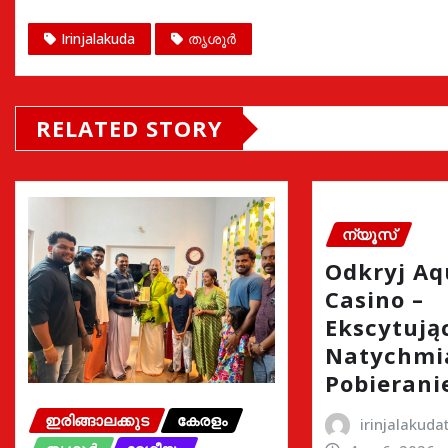
Irinjalakuda
തൃശൂർ
RELATED STORY
ന്യൂസ്
Odkryj A
Casino –
Ekscytując
Natychmi
Pobierani
ഇരിങ്ങാലക്കുട
കേരളം
irinjalakud