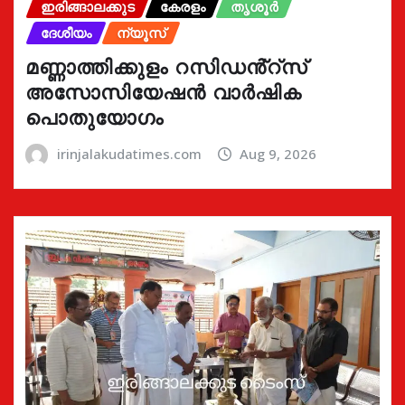
ഇരിങ്ങാലക്കുട
കേരളം
തൃശൂർ
ദേശീയം
ന്യൂസ്
മണ്ണാത്തിക്കുളം റസിഡൻ്റ്സ്
അസോസിയേഷൻ വാർഷിക
പൊതുയോഗം
irinjalakudatimes.com
Aug 9, 2026