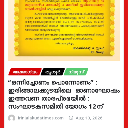
ആരോഗ്യം
തൃശൂർ
ന്യൂസ്
“ഒന്നിച്ചോണം പൊന്നോണം” :
ഇരിങ്ങാലക്കുടയിലെ ഓണാഘോഷം
ഇത്തവണ താരപ്രഭയിൽ :
സംഘാടകസമിതി യോഗം 12ന്
irinjalakudatimes.com
Aug 10, 2026