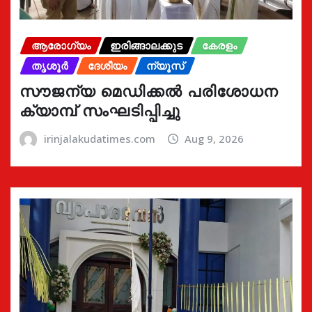
ആരോഗ്യം
ഇരിങ്ങാലക്കുട
കേരളം
തൃശൂർ
ദേശീയം
ന്യൂസ്
സൗജന്യ മെഡിക്കൽ പരിശോധന
ക്യാമ്പ് സംഘടിപ്പിച്ചു
irinjalakudatimes.com
Aug 9, 2026