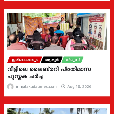
ഇരിങ്ങാലക്കുട
തൃശൂർ
ന്യൂസ്
വീട്ടിലെ ലൈബ്രറി പ്രതിമാസ
പുസ്തക ചർച്ച
irinjalakudatimes.com
Aug 10, 2026