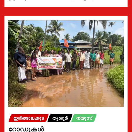
ഇരിങ്ങാലക്കുട
തൃശൂർ
ന്യൂസ്
റോഡുകൾ