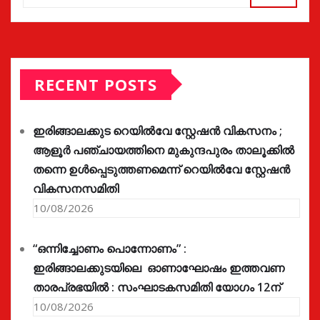
RECENT POSTS
ഇരിങ്ങാലക്കുട റെയിൽവേ സ്റ്റേഷൻ വികസനം ;
ആളൂർ പഞ്ചായത്തിനെ മുകുന്ദപുരം താലൂക്കിൽ
തന്നെ ഉൾപ്പെടുത്തണമെന്ന് റെയിൽവേ സ്റ്റേഷൻ
വികസനസമിതി
10/08/2026
“ഒന്നിച്ചോണം പൊന്നോണം” :
ഇരിങ്ങാലക്കുടയിലെ ഓണാഘോഷം ഇത്തവണ
താരപ്രഭയിൽ : സംഘാടകസമിതി യോഗം 12ന്
10/08/2026