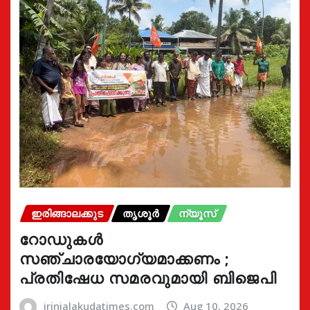
ഇരിങ്ങാലക്കുട
തൃശൂർ
ന്യൂസ്
റോഡുകൾ
സഞ്ചാരയോഗ്യമാക്കണം ;
പ്രതിഷേധ സമരവുമായി ബിജെപി
irinjalakudatimes.com
Aug 10, 2026