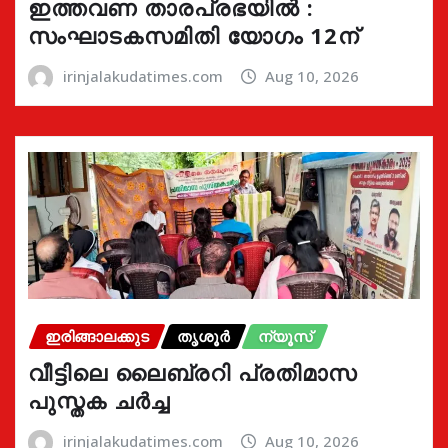
ഇത്തവണ താരപ്രഭയിൽ :
സംഘാടകസമിതി യോഗം 12ന്
irinjalakudatimes.com
Aug 10, 2026
ഇരിങ്ങാലക്കുട
തൃശൂർ
ന്യൂസ്
വീട്ടിലെ ലൈബ്രറി പ്രതിമാസ
പുസ്തക ചർച്ച
irinjalakudatimes.com
Aug 10, 2026