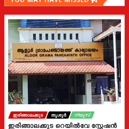
ഇരിങ്ങാലക്കുട
തൃശൂർ
ന്യൂസ്
ഇരിങ്ങാലക്കുട റെയിൽവേ സ്റ്റേഷൻ