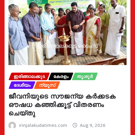
ഇരിങ്ങാലക്കുട
കേരളം
തൃശൂർ
ദേശീയം
ന്യൂസ്
ജീവനിയുടെ സൗജന്യ കർക്കടക
ഔഷധ കഞ്ഞിക്കൂട്ട് വിതരണം
ചെയ്തു
irinjalakudatimes.com
Aug 9, 2026