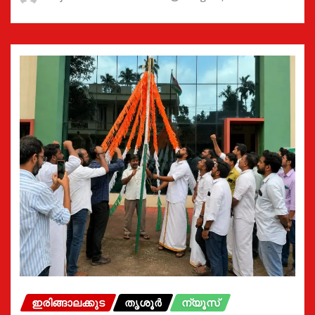
ഇരിങ്ങാലക്കുട
തൃശൂർ
ന്യൂസ്