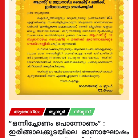
ആരോഗ്യം
തൃശൂർ
ന്യൂസ്
“ഒന്നിച്ചോണം പൊന്നോണം” :
ഇരിങ്ങാലക്കുടയിലെ ഓണാഘോഷം