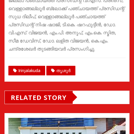
ജില്ലാ പഞ്ചായത്ത് പ്രസിഡന്റ് വി.എസ്. പ്രിന്‍സ്,
വെള്ളാങ്ങല്ലൂര്‍ ബ്ലോക്ക് പഞ്ചായത്ത് പ്രസിഡന്റ്
സുധ ദിലീപ്, വെള്ളാങ്ങല്ലൂര്‍ പഞ്ചായത്ത്
പ്രസിഡന്റ് നിഷ ഷാജി, ടി.കെ. ഷറഫുദ്ദീന്‍, ഡോ.
വി.എസ്. വിജയന്‍, എം.പി. അനൂപ്‌, എം.കെ. സ്മിത,
സീമ ഡേവിസ്, ഡോ. ലളിത വിജയന്‍, കെ.എം.
ചന്ദ്രശേഖര്‍ തുടങ്ങിയവര്‍ പ്രസംഗിച്ചു.
Irinjalakuda
തൃശൂർ
RELATED STORY