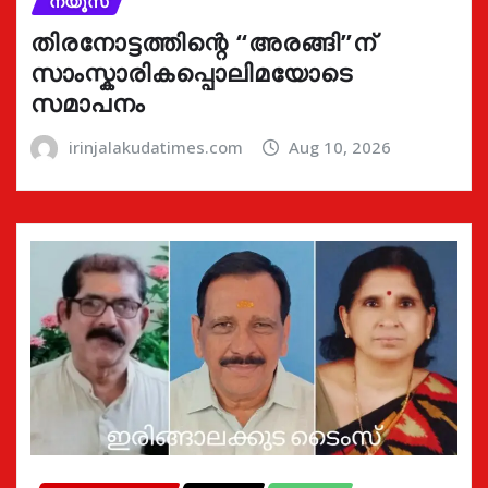
ന്യൂസ്
തിരനോട്ടത്തിന്റെ “അരങ്ങി”ന്
സാംസ്കാരികപ്പൊലിമയോടെ
സമാപനം
irinjalakudatimes.com
Aug 10, 2026