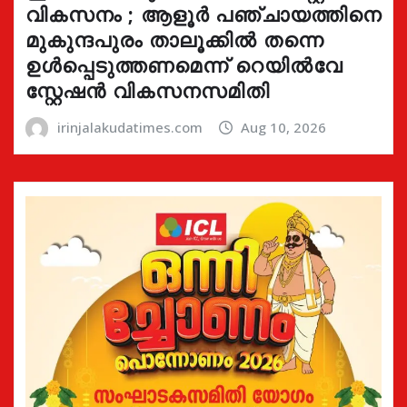
വികസനം ; ആളൂർ പഞ്ചായത്തിനെ
മുകുന്ദപുരം താലൂക്കിൽ തന്നെ
ഉൾപ്പെടുത്തണമെന്ന് റെയിൽവേ
സ്റ്റേഷൻ വികസനസമിതി
irinjalakudatimes.com
Aug 10, 2026