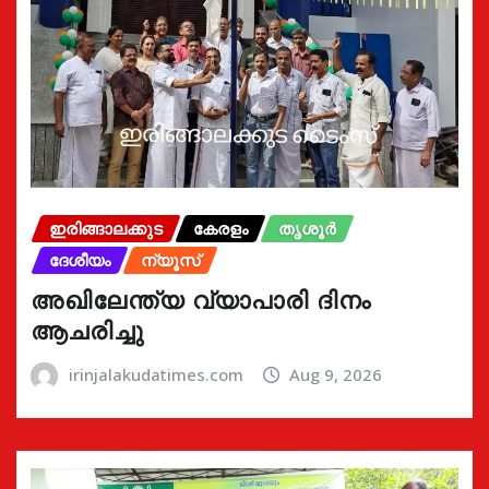
ഇരിങ്ങാലക്കുട
കേരളം
തൃശൂർ
ദേശീയം
ന്യൂസ്
അഖിലേന്ത്യ വ്യാപാരി ദിനം
ആചരിച്ചു
irinjalakudatimes.com
Aug 9, 2026