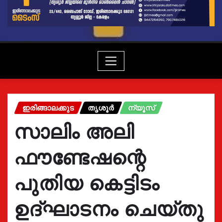
ഇരിങ്ങാലക്കുട
തൃശൂർ
ന്യൂസ്
സാലിം അലി
ഫൗണ്ടേഷന്റെ
പുതിയ കെട്ടിടം
ഉദ്ഘാടനം ചെയ്തു