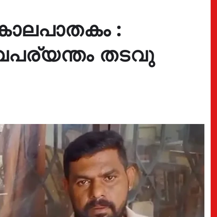
കൊലപാതകം :
ീവപര്യന്തം തടവു