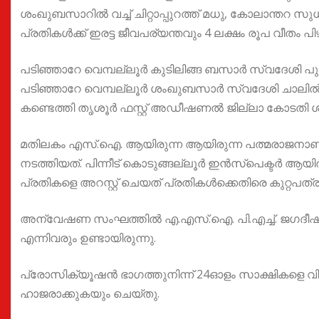
ശംഖുബസാറിൽ വച്ച് ചിറ്റാപ്പുറത്ത് മധു, കോലാന്തറ 
പ്രതികൾക്ക് ഇരട്ട ജീവപര്യന്തവും 4 ലക്ഷം രൂപ വീതം പി
പടിഞ്ഞാറേ വെമ്പല്ലൂർ കുടിലിങ്ങ ബസാർ സ്വദേശി പുളിപറമ്പി
പടിഞ്ഞാറേ വെമ്പല്ലൂർ ശംഖുബസാർ സ്വദേശി ചാലിൽ വീട
കണ്ടെത്തി തൃശൂർ ഫസ്റ്റ് അഡീഷണൽ ജില്ലാ കോടതി ശിക്
മതിലകം എസ്.ഐ. ആയിരുന്ന ആയിരുന്ന പത്മരാജനാണ
നടത്തിയത്. പിന്നീട് കൊടുങ്ങല്ലൂർ ഇൻസ്‌പെക്ടർ ആയ
പ്രതികളെ അറസ്റ്റ് ചെയത് പ്രതികൾക്കെതിരെ കുറ്റപത്രം
അന്വേഷണ സംഘത്തിൽ എ.എസ്.ഐ. പി.എച്ച്. ജഗദീഷ
എന്നിവരും ഉണ്ടായിരുന്നു.
പ്രോസിക്യൂഷൻ ഭാഗത്തുനിന്ന് 24ഓളം സാക്ഷികളെ വിസ
ഹാജരാക്കുകയും ചെയ്തു.