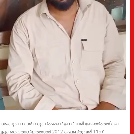
ിലെ ശംഖുബസാർ സുബ്രഹ്മണ്യസ്വാമി ക്ഷേത്രത്തിലെ
നുള്ള വൈരാഗ്യത്താൽ 2012 ഫെബ്രുവരി 11ന്