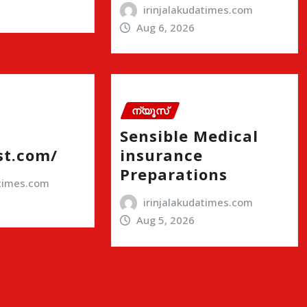
irinjalakudatimes.com
Aug 6, 2026
ന്യൂസ്
Sensible Medical
st.com/
insurance
Preparations
atimes.com
irinjalakudatimes.com
Aug 5, 2026