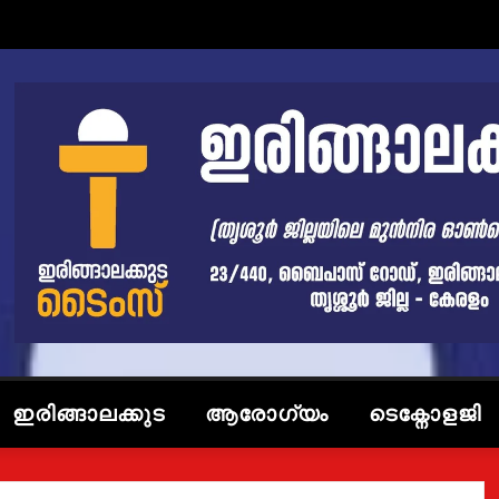
ഇരിങ്ങാലക്കുട
ആരോഗ്യം
ടെക്നോളജി