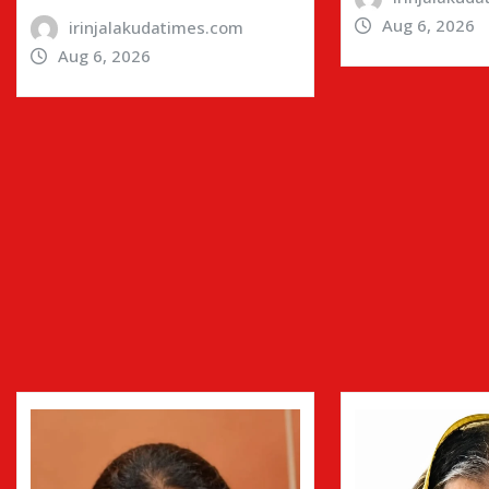
Aug 6, 2026
irinjalakudatimes.com
Aug 6, 2026