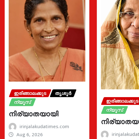
ഇരിങ്ങാലക്കുട
തൃശൂർ
ഇരിങ്ങാലക്കുട
ന്യൂസ്
ന്യൂസ്
നിര്യാതയായി
നിര്യാതയ
irinjalakudatimes.com
irinjalakud
Aug 6, 2026