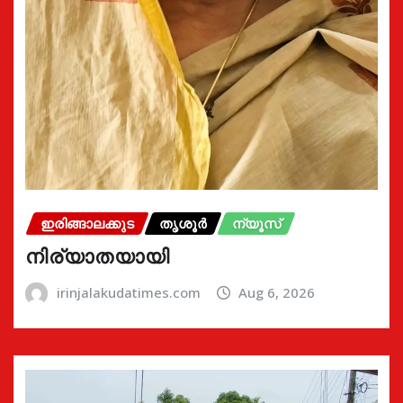
ഇരിങ്ങാലക്കുട
തൃശൂർ
ന്യൂസ്
നിര്യാതയായി
irinjalakudatimes.com
Aug 6, 2026