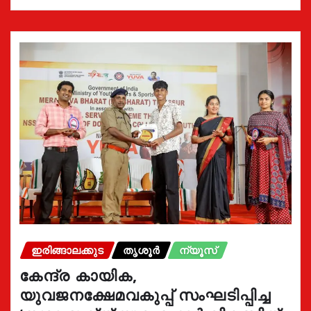
ഇരിങ്ങാലക്കുട
തൃശൂർ
ന്യൂസ്
കേന്ദ്ര കായിക,
യുവജനക്ഷേമവകുപ്പ് സംഘടിപ്പിച്ച