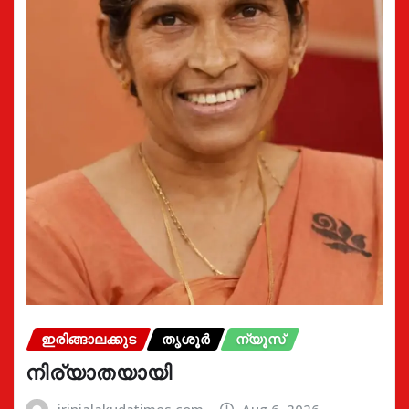
ഇരിങ്ങാലക്കുട
തൃശൂർ
ന്യൂസ്
നിര്യാതയായി