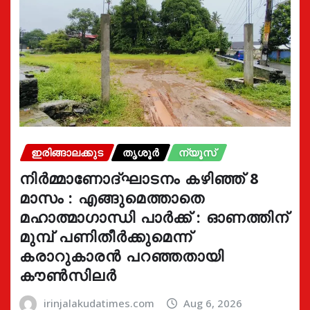
ഇരിങ്ങാലക്കുട
തൃശൂർ
ന്യൂസ്
നിർമ്മാണോദ്ഘാടനം കഴിഞ്ഞ് 8
മാസം : എങ്ങുമെത്താതെ
മഹാത്മാഗാന്ധി പാർക്ക് : ഓണത്തിന്
മുമ്പ് പണിതീർക്കുമെന്ന്
കരാറുകാരൻ പറഞ്ഞതായി
കൗൺസിലർ
irinjalakudatimes.com
Aug 6, 2026