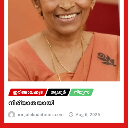
ഇരിങ്ങാലക്കുട
തൃശൂർ
ന്യൂസ്
നിര്യാതയായി
irinjalakudatimes.com
Aug 6, 2026