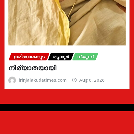
ഇരിങ്ങാലക്കുട
തൃശൂർ
ന്യൂസ്
നിര്യാതയായി
irinjalakudatimes.com
Aug 6, 2026
Copyright © 2024 | Irinjalakudatimes.com i
|
Newsio
by
ThemeArile