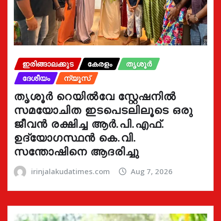
ഇരിങ്ങാലക്കുട
കേരളം
തൃശൂർ
ദേശീയം
ന്യൂസ്
തൃശൂർ റെയിൽവേ സ്റ്റേഷനിൽ
സമയോചിത ഇടപെടലിലൂടെ ഒരു
ജീവൻ രക്ഷിച്ച ആർ.പി.എഫ്.
ഉദ്യോഗസ്ഥൻ കെ.വി.
സന്തോഷിനെ ആദരിച്ചു
irinjalakudatimes.com
Aug 7, 2026