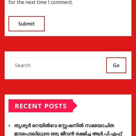
for the next time I comment.
Go
RECENT POSTS
തൃശൂർ റെയിൽവേ സ്റ്റേഷനിൽ സമയോചിത
ഇടപെടലിലൂടെ ഒരു ജീവൻ രക്ഷിച്ച ആർ.പി.എഫ്.