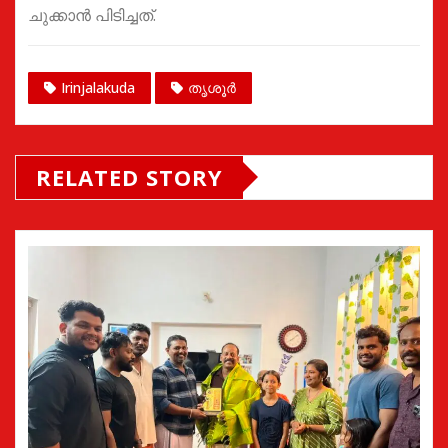
ചുക്കാൻ പിടിച്ചത്.
Irinjalakuda
തൃശൂർ
RELATED STORY