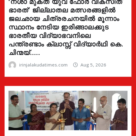
‘നശാ മുക്ത് യുവ ഫോർ വികസിത്
ഭാരത്’ ജില്ലാതല മത്സരങ്ങളിൽ
ജലഛായ ചിത്രരചനയിൽ മൂന്നാം
സ്ഥാനം നേടിയ ഇരിങ്ങാലക്കുട
ഭാരതീയ വിദ്യാഭവനിലെ
പന്ത്രണ്ടാം ക്ലാസ്സ് വിദ്യാർഥി കെ.
ചിന്മയ്…..
irinjalakudatimes.com
Aug 5, 2026