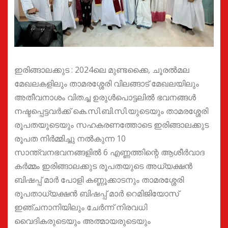
ഇരിങ്ങാലക്കുട : 2024ലെ മുണ്ടക്കൈ, ചൂരൽമല
മേഖലകളിലും താമരശ്ശേരി വിലങ്ങാട് മേഖലയിലും
അതീവനാശം വിതച്ച ഉരുൾപൊട്ടലിൽ ഭവനങ്ങൾ
നഷ്ടപ്പെട്ടവർക്ക് കെ.സി.ബി.സി.യുടെയും താമരശ്ശേരി
രൂപതയുടെയും സഹകരണത്തോടെ ഇരിങ്ങാലക്കുട
രൂപത നിർമ്മിച്ചു നൽകുന്ന 10
സാന്ത്വനഭവനങ്ങളിൽ 6 എണ്ണത്തിന്റെ ആശീർവാദ
കർമ്മം ഇരിങ്ങാലക്കുട രൂപതയുടെ അധ്യക്ഷൻ
ബിഷപ്പ് മാർ പോളി കണ്ണൂക്കാടനും താമരശ്ശേരി
രൂപതാധ്യക്ഷൻ ബിഷപ്പ് മാർ റെമിജിയോസ്
ഇഞ്ചനാനിയിലും ചേർന്ന് നിരവധി
വൈദികരുടെയും അത്മായരുടെയും