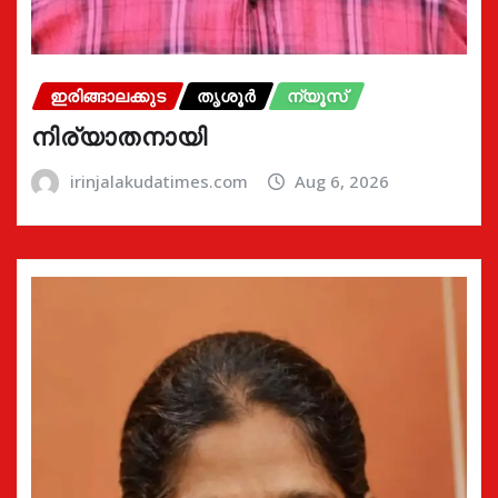
ഇരിങ്ങാലക്കുട
തൃശൂർ
ന്യൂസ്
നിര്യാതനായി
irinjalakudatimes.com
Aug 6, 2026