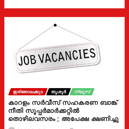
ഇരിങ്ങാലക്കുട
തൃശൂർ
ന്യൂസ്
കാറളം സർവീസ് സഹകരണ ബാങ്ക്
നീതി സൂപ്പർമാർക്കറ്റിൽ
തൊഴിലവസരം ; അപേക്ഷ ക്ഷണിച്ചു