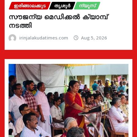
ഇരിങ്ങാലക്കുട
തൃശൂർ
ന്യൂസ്
സൗജന്യ മെഡിക്കൽ ക്യാമ്പ്
നടത്തി
irinjalakudatimes.com
Aug 5, 2026