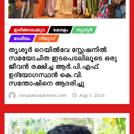
ഇരിങ്ങാലക്കുട
കേരളം
തൃശൂർ
ദേശീയം
ന്യൂസ്
തൃശൂർ റെയിൽവേ സ്റ്റേഷനിൽ
സമയോചിത ഇടപെടലിലൂടെ ഒരു
ജീവൻ രക്ഷിച്ച ആർ.പി.എഫ്.
ഉദ്യോഗസ്ഥൻ കെ.വി.
സന്തോഷിനെ ആദരിച്ചു
irinjalakudatimes.com
Aug 7, 2026