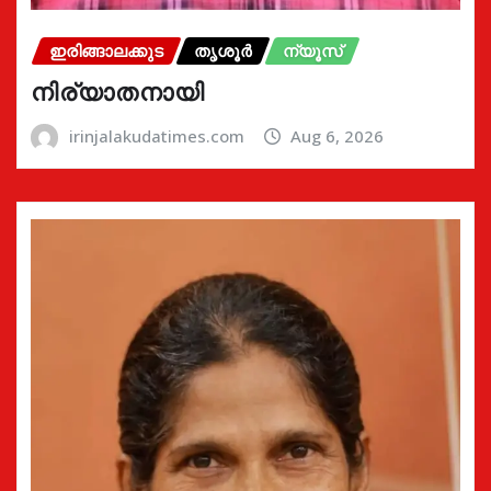
ഇരിങ്ങാലക്കുട
തൃശൂർ
ന്യൂസ്
നിര്യാതനായി
irinjalakudatimes.com
Aug 6, 2026