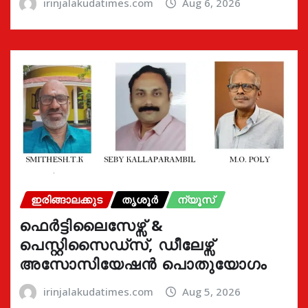
irinjalakudatimes.com
Aug 6, 2026
ഇരിങ്ങാലക്കുട
തൃശൂർ
ന്യൂസ്
ഫെർട്ടിലൈസേഴ്സ് &
പെസ്റ്റിസൈഡ്സ്, ഡീലേഴ്സ്
അസോസിയേഷൻ പൊതുയോഗം
irinjalakudatimes.com
Aug 5, 2026