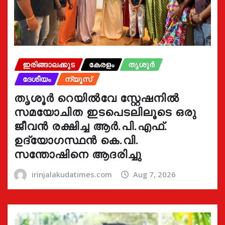
ഇരിങ്ങാലക്കുട
കേരളം
തൃശൂർ
ദേശീയം
ന്യൂസ്
തൃശൂർ റെയിൽവേ സ്റ്റേഷനിൽ
സമയോചിത ഇടപെടലിലൂടെ ഒരു
ജീവൻ രക്ഷിച്ച ആർ.പി.എഫ്.
ഉദ്യോഗസ്ഥൻ കെ.വി.
സന്തോഷിനെ ആദരിച്ചു
irinjalakudatimes.com
Aug 7, 2026