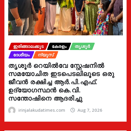
ഇരിങ്ങാലക്കുട
കേരളം
തൃശൂർ
ദേശീയം
ന്യൂസ്
തൃശൂർ റെയിൽവേ സ്റ്റേഷനിൽ
സമയോചിത ഇടപെടലിലൂടെ ഒരു
ജീവൻ രക്ഷിച്ച ആർ.പി.എഫ്.
ഉദ്യോഗസ്ഥൻ കെ.വി.
സന്തോഷിനെ ആദരിച്ചു
irinjalakudatimes.com
Aug 7, 2026