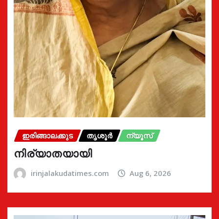
ഇരിങ്ങാലക്കുട
തൃശൂർ
ന്യൂസ്
നിര്യാതയായി
irinjalakudatimes.com
Aug 6, 2026