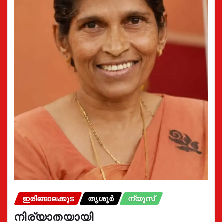
ഇരിങ്ങാലക്കുട
തൃശൂർ
ന്യൂസ്
നിര്യാതയായി