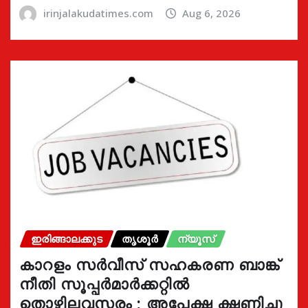
irinjalakudatimes.com
Aug 6, 2026
ഇരിങ്ങാലക്കുട
തൃശൂർ
ന്യൂസ്
കാറളം സർവീസ് സഹകരണ ബാങ്ക്
നീതി സൂപ്പർമാർക്കറ്റിൽ
തൊഴിലവസരം ; അപേക്ഷ ക്ഷണിച്ചു