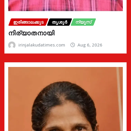
ഇരിങ്ങാലക്കുട
തൃശൂർ
ന്യൂസ്
നിര്യാതനായി
irinjalakudatimes.com
Aug 6, 2026