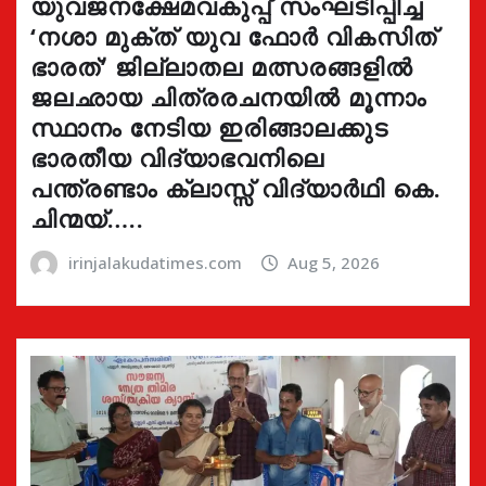
യുവജനക്ഷേമവകുപ്പ് സംഘടിപ്പിച്ച
‘നശാ മുക്ത് യുവ ഫോർ വികസിത്
ഭാരത്’ ജില്ലാതല മത്സരങ്ങളിൽ
ജലഛായ ചിത്രരചനയിൽ മൂന്നാം
സ്ഥാനം നേടിയ ഇരിങ്ങാലക്കുട
ഭാരതീയ വിദ്യാഭവനിലെ
പന്ത്രണ്ടാം ക്ലാസ്സ് വിദ്യാർഥി കെ.
ചിന്മയ്…..
irinjalakudatimes.com
Aug 5, 2026