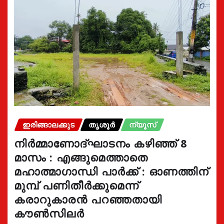
ഇരിങ്ങാലക്കുട
തൃശൂർ
ന്യൂസ്
നിർമ്മാണോദ്ഘാടനം കഴിഞ്ഞ് 8
മാസം : എങ്ങുമെത്താതെ
മഹാത്മാഗാന്ധി പാർക്ക് : ഓണത്തിന്
മുമ്പ് പണിതീർക്കുമെന്ന്
കരാറുകാരൻ പറഞ്ഞതായി
കൗൺസിലർ