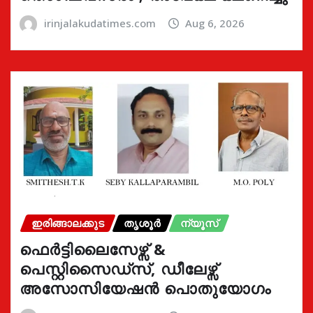
irinjalakudatimes.com
Aug 6, 2026
ഇരിങ്ങാലക്കുട
തൃശൂർ
ന്യൂസ്
ഫെർട്ടിലൈസേഴ്സ് &
പെസ്റ്റിസൈഡ്സ്, ഡീലേഴ്സ്
അസോസിയേഷൻ പൊതുയോഗം