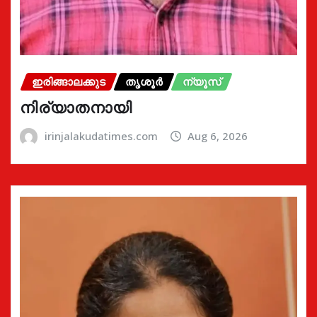
ഇരിങ്ങാലക്കുട
തൃശൂർ
ന്യൂസ്
നിര്യാതനായി
irinjalakudatimes.com
Aug 6, 2026