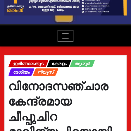
ഇരിങ്ങാലക്കുട
കേരളം
തൃശൂർ
ദേശീയം
ന്യൂസ്
വിനോദസഞ്ചാര
കേന്ദ്രമായ
ചീപ്പുചിറ