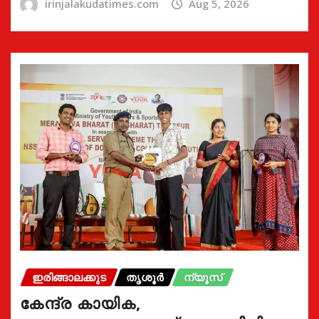
irinjalakudatimes.com
Aug 5, 2026
ഇരിങ്ങാലക്കുട
തൃശൂർ
ന്യൂസ്
കേന്ദ്ര കായിക,