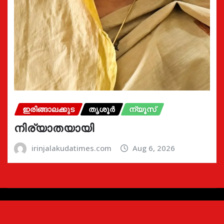
ഇരിങ്ങാലക്കുട
തൃശൂർ
ന്യൂസ്
നിര്യാതയായി
irinjalakudatimes.com
Aug 6, 2026
Copyright © 2024 | Irinjalakudatimes.com i
|
Newsio
by
ThemeArile