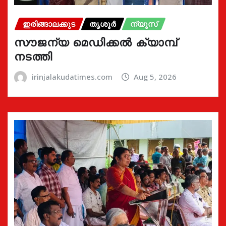
ഇരിങ്ങാലക്കുട
തൃശൂർ
ന്യൂസ്
സൗജന്യ മെഡിക്കൽ ക്യാമ്പ്
നടത്തി
irinjalakudatimes.com
Aug 5, 2026