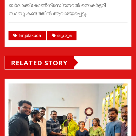
ബ്ലോക്ക് കോൺഗ്രസ് ജനറൽ സെക്രട്ടറി
സാബു കണ്ടത്തിൽ ആവശ്യപ്പെട്ടു.
Irinjalakuda
തൃശൂർ
RELATED STORY