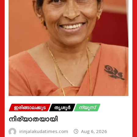
ഇരിങ്ങാലക്കുട
തൃശൂർ
ന്യൂസ്
നിര്യാതയായി
irinjalakudatimes.com
Aug 6, 2026