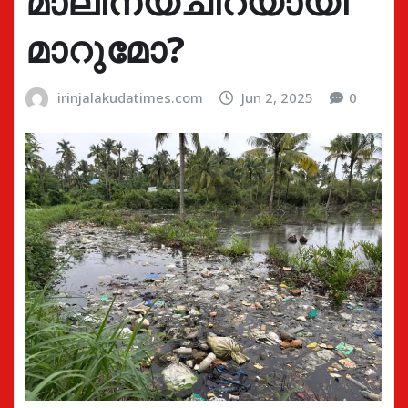
മാലിന്യചിറയായി
മാറുമോ?
irinjalakudatimes.com
Jun 2, 2025
0