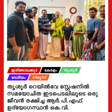
ഇരിങ്ങാലക്കുട
കേരളം
തൃശൂർ
ദേശീയം
ന്യൂസ്
തൃശൂർ റെയിൽവേ സ്റ്റേഷനിൽ
സമയോചിത ഇടപെടലിലൂടെ ഒരു
ജീവൻ രക്ഷിച്ച ആർ.പി.എഫ്.
ഉദ്യോഗസ്ഥൻ കെ.വി.