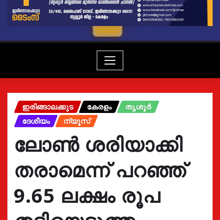
ഇരിങ്ങാലക്കുട
കേരളം
തൃശൂർ
ദേശീയം
ന്യൂസ്
ലോൺ ശരിയാക്കി
തരാമെന്ന് പറഞ്ഞ്
9.65 ലക്ഷം രൂപ