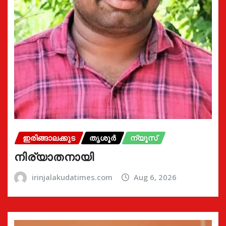
ഇരിങ്ങാലക്കുട
തൃശൂർ
ന്യൂസ്
നിര്യാതനായി
irinjalakudatimes.com
Aug 6, 2026