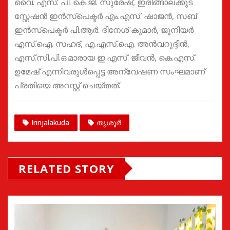
വൈ. എസ്. പി. കെ.ജി. സുരേഷ്, ഇരിങ്ങാലക്കുട
സ്റ്റേഷൻ ഇൻസ്പെക്ടർ എം.എസ്. ഷാജൻ, സബ്
ഇൻസ്പെക്ടർ പി.ആർ. ദിനേശ് കുമാർ, ജൂനിയർ
എസ്.ഐ. സഹദ്, എ.എസ്.ഐ. അൻവറുദ്ദീൻ,
എസ്.സി.പി.ഒ.മാരായ ഇ.എസ്. ജീവൻ, കെ.എസ്.
ഉമേഷ് എന്നിവരുൾപ്പെട്ട അന്വേഷണ സംഘമാണ്
പ്രതിയെ അറസ്റ്റ് ചെയ്തത്.
Irinjalakuda
തൃശൂർ
RELATED STORY