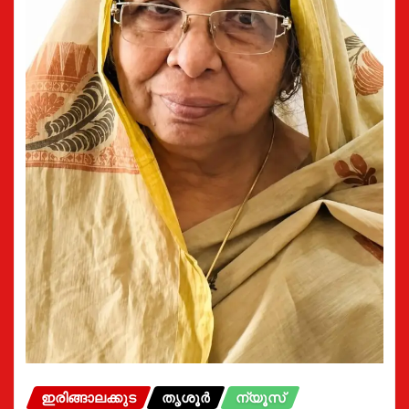
ഇരിങ്ങാലക്കുട
തൃശൂർ
ന്യൂസ്