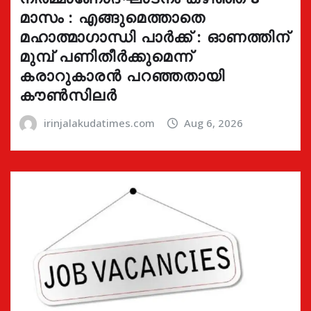
മാസം : എങ്ങുമെത്താതെ
മഹാത്മാഗാന്ധി പാർക്ക് : ഓണത്തിന്
മുമ്പ് പണിതീർക്കുമെന്ന്
കരാറുകാരൻ പറഞ്ഞതായി
കൗൺസിലർ
irinjalakudatimes.com
Aug 6, 2026