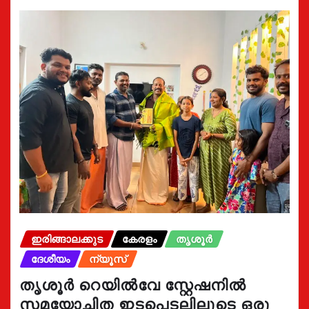
ഇരിങ്ങാലക്കുട
കേരളം
തൃശൂർ
ദേശീയം
ന്യൂസ്
തൃശൂർ റെയിൽവേ സ്റ്റേഷനിൽ
സമയോചിത ഇടപെടലിലൂടെ ഒരു