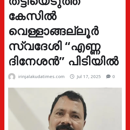
തട്ടിയെടുത്ത
കേസിൽ
വെള്ളാങ്ങല്ലൂർ
സ്വദേശി “എണ്ണ
ദിനേശൻ” പിടിയിൽ
irinjalakudatimes.com
Jul 17, 2025
0