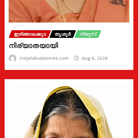
ഇരിങ്ങാലക്കുട
തൃശൂർ
ന്യൂസ്
നിര്യാതയായി
irinjalakudatimes.com
Aug 6, 2026