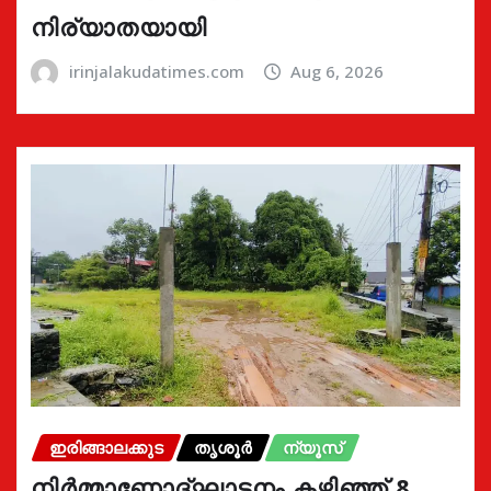
നിര്യാതയായി
irinjalakudatimes.com
Aug 6, 2026
ഇരിങ്ങാലക്കുട
തൃശൂർ
ന്യൂസ്
നിർമ്മാണോദ്ഘാടനം കഴിഞ്ഞ് 8