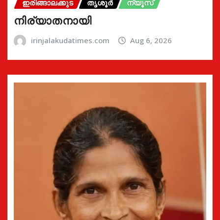
ഇരിങ്ങാലക്കുട
തൃശൂർ
ന്യൂസ്
നിര്യാതനായി
irinjalakudatimes.com
Aug 6, 2026