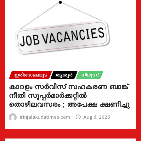
ഇരിങ്ങാലക്കുട
തൃശൂർ
ന്യൂസ്
കാറളം സർവീസ് സഹകരണ ബാങ്ക്
നീതി സൂപ്പർമാർക്കറ്റിൽ
തൊഴിലവസരം ; അപേക്ഷ ക്ഷണിച്ചു
irinjalakudatimes.com
Aug 6, 2026