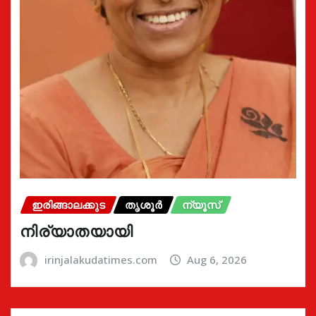
ഇരിങ്ങാലക്കുട
തൃശൂർ
ന്യൂസ്
നിര്യാതയായി
irinjalakudatimes.com
Aug 6, 2026