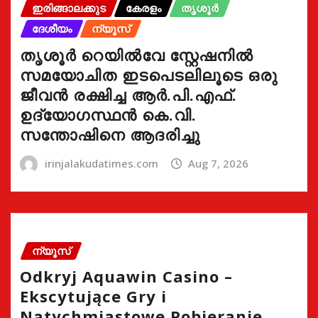
ഇരിങ്ങാലക്കുട
കേരളം
തൃശൂർ
ദേശീയം
ന്യൂസ്
തൃശൂർ റെയിൽവേ സ്റ്റേഷനിൽ
സമയോചിത ഇടപെടലിലൂടെ ഒരു
ജീവൻ രക്ഷിച്ച ആർ.പി.എഫ്.
ഉദ്യോഗസ്ഥൻ കെ.വി.
സന്തോഷിനെ ആദരിച്ചു
irinjalakudatimes.com
Aug 7, 2026
ന്യൂസ്
Odkryj Aquawin Casino –
Ekscytujące Gry i
Natychmiastowe Pobieranie