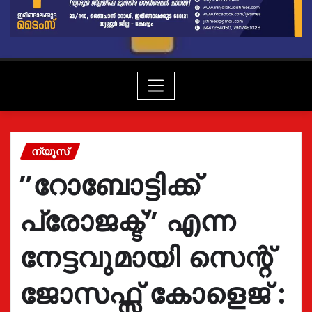
ന്യൂസ്
”റോബോട്ടിക്ക്
പ്രോജക്ട്” എന്ന
നേട്ടവുമായി സെന്റ്
ജോസഫ്സ് കോളെജ് :