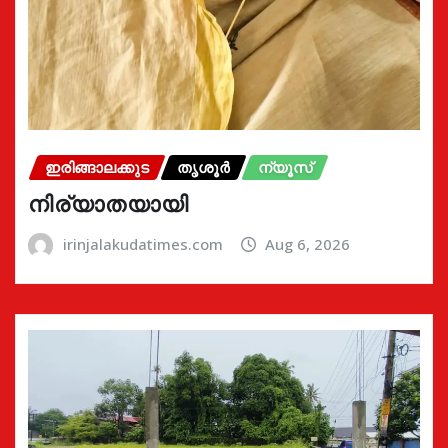
ഇരിങ്ങാലക്കുട
തൃശൂർ
ന്യൂസ്
നിര്യാതയായി
irinjalakudatimes.com
Aug 6, 2026