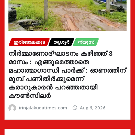
ഇരിങ്ങാലക്കുട
തൃശൂർ
ന്യൂസ്
നിർമ്മാണോദ്ഘാടനം കഴിഞ്ഞ് 8
മാസം : എങ്ങുമെത്താതെ
മഹാത്മാഗാന്ധി പാർക്ക് : ഓണത്തിന്
മുമ്പ് പണിതീർക്കുമെന്ന്
കരാറുകാരൻ പറഞ്ഞതായി
കൗൺസിലർ
irinjalakudatimes.com
Aug 6, 2026