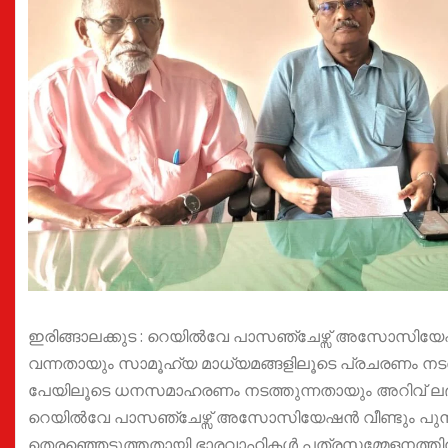
ഇരിങ്ങാലക്കുട : റെയിൽവേ പാസഞ്ചേഴ്സ് അസോസിയേ
വന്നതായും സാമൂഹ്യ മാധ്യമങ്ങളിലൂടെ പ്രചരണം നടത്
പേയിലൂടെ ധനസമാഹരണം നടത്തുന്നതായും അറിവ് ലഭിച്ച
റെയിൽവേ പാസഞ്ചേഴ്സ് അസോസിയേഷൻ വീണ്ടും പുനഃസ
തെരഞ്ഞെടുത്തതായി ഭാരവാഹികൾ പത്രസമ്മേളനത്തിൽ