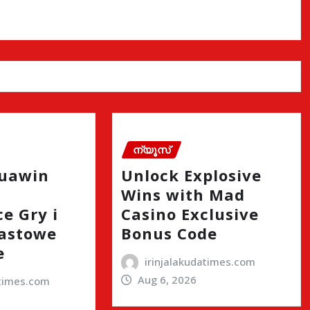
ന്യൂസ്
quawin
Unlock Explosive
Wins with Mad
e Gry i
Casino Exclusive
astowe
Bonus Code
e
irinjalakudatimes.com
Aug 6, 2026
atimes.com