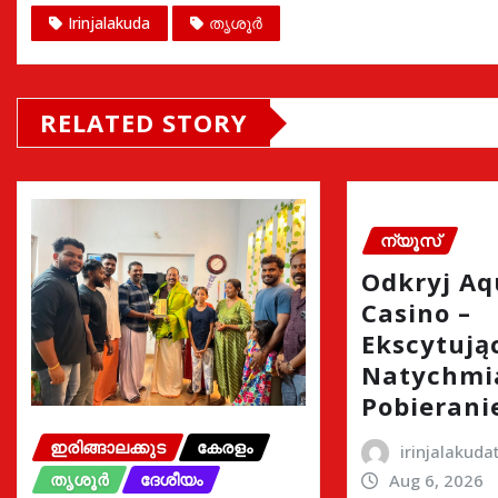
Irinjalakuda
തൃശൂർ
RELATED STORY
ന്യൂസ്
Odkryj A
Casino –
Ekscytując
Natychmi
Pobierani
ഇരിങ്ങാലക്കുട
കേരളം
irinjalakud
തൃശൂർ
ദേശീയം
Aug 6, 2026