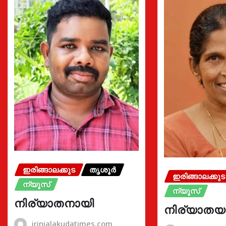
ഇരിങ്ങാലക്കുട
തൃശൂർ
ഇരിങ്ങാലക്കുട
ന്യൂസ്
ന്യൂസ്
നിര്യാതനായി
നിര്യാതയ
irinjalakudatimes.com