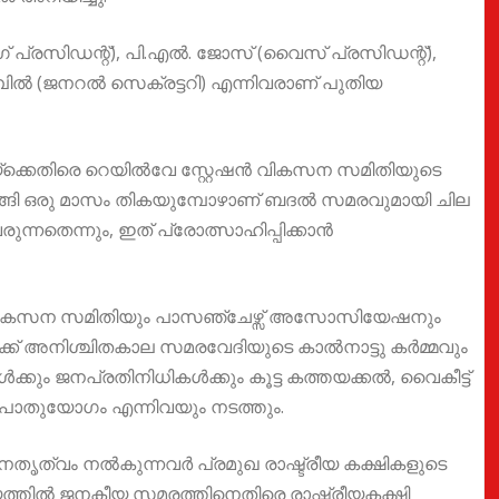
് പ്രസിഡന്റ്), പി.എൽ. ജോസ് (വൈസ് പ്രസിഡന്റ്),
പിൽ (ജനറൽ സെക്രട്ടറി) എന്നിവരാണ് പുതിയ
്ക്കെതിരെ റെയിൽവേ സ്റ്റേഷൻ വികസന സമിതിയുടെ
ടങ്ങി ഒരു മാസം തികയുമ്പോഴാണ് ബദൽ സമരവുമായി ചില
നതെന്നും, ഇത് പ്രോത്സാഹിപ്പിക്കാൻ
ിൽ വികസന സമിതിയും പാസഞ്ചേഴ്സ് അസോസിയേഷനും
്ക് അനിശ്ചിതകാല സമരവേദിയുടെ കാൽനാട്ടു കർമ്മവും
ും ജനപ്രതിനിധികൾക്കും കൂട്ട കത്തയക്കൽ, വൈകീട്ട്
പൊതുയോഗം എന്നിവയും നടത്തും.
േതൃത്വം നൽകുന്നവർ പ്രമുഖ രാഷ്ട്രീയ കക്ഷികളുടെ
്യത്തിൽ ജനകീയ സമരത്തിനെതിരെ രാഷ്ട്രീയകക്ഷി