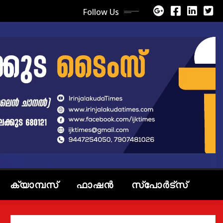
Follow Us
ക്യാമ്പസ്
ഫാഷൻ
സ്പോർട്സ്