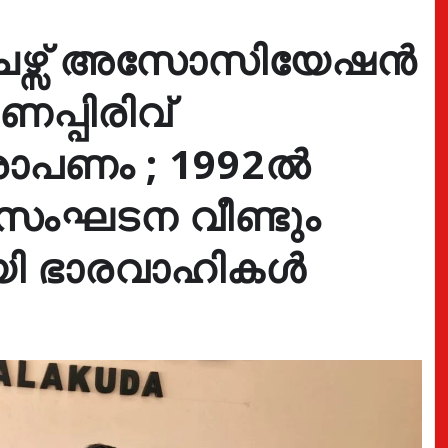
േഴ്സ് അസോസിയേഷൻ
പ്പിരിവ്
ോപണം ; 1992ൽ
 സംഘടന വീണ്ടും
ായി ഭാരവാഹികൾ