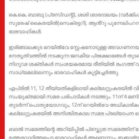
കെ.കെ. ബാബു (പ്രസിഡന്റ്), ശശി ശാരദാലയം (വർക്കിംഗ
സുരേഷ് കൈതയിൽ(സെക്രട്ടറി), ആൻ്റു പുന്നേലിപറമ്
ഭാരവാഹികൾ.
ഇരിങ്ങാലക്കുട റെയിൽവേ സ്റ്റേഷനോടുള്ള അവഗണനയ
നേതൃത്വത്തിൽ നടക്കുന്ന ജനകീയ പ്രക്ഷോഭങ്ങൾ തു
നിഗൂഢ ശക്തികൾ സംശയകരമായ രീതിയിൽ രംഗത്ത് വരുന്
സാധ്യമല്ലെന്നും ഭാരവാഹികൾ കൂട്ടിച്ചേർത്തു.
ഏപ്രിൽ 11, 12 തീയ്യതികളിലായി കല്ലേറ്റുംകരയ
സംയുക്തമായി സമര പരിപാടികൾ നടത്തും. 11ന് 4 മണിക
തുടർന്ന് പൊതുയോഗവും, 12ന് റെയിൽവേ അധികാരികൾക്ക
കല്ലേറ്റുംകരയിൽ അനിശ്ചിതകാല സമര പ്രഖ്യാപന 
ബദൽ സമരത്തിന്റെ അറിയിപ്പിൽ പ്രസ്തുത സമരത്തിന് ന
ഉത്തരവാദിത്തപ്പെട്ട ഭാരവാഹികൾ ആണെന്നും, ഇക്കാര