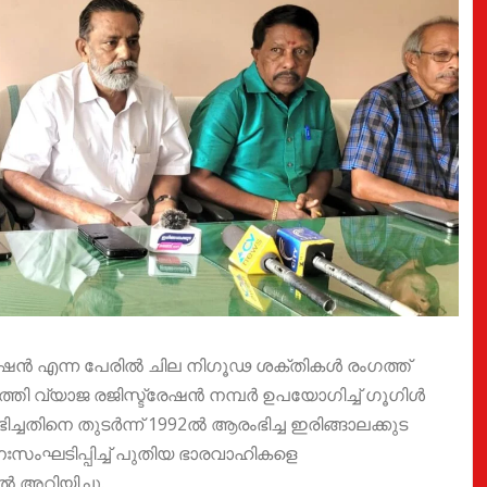
ഷൻ എന്ന പേരിൽ ചില നിഗൂഢ ശക്തികൾ രംഗത്ത്
തി വ്യാജ രജിസ്ട്രേഷൻ നമ്പർ ഉപയോഗിച്ച് ഗൂഗിൾ
തിനെ തുടർന്ന് 1992ൽ ആരംഭിച്ച ഇരിങ്ങാലക്കുട
ംഘടിപ്പിച്ച് പുതിയ ഭാരവാഹികളെ
 അറിയിച്ചു.