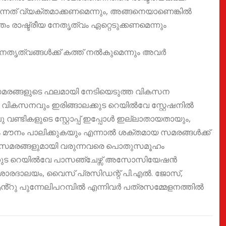
നത് വ്യക്തമാക്കണമെന്നും, അങ്ങനെയാണെങ്കിൽ
 രാഷ്ട്രീയ നേതൃത്വം ഏറ്റെടുക്കണമെന്നും
ാ നേതൃത്വങ്ങൾക്ക് കത്ത് നൽകുമെന്നും അവർ
മരങ്ങളുടെ ഫലമായി നേടിയെടുത്ത വികസന
ു വികസനവും ഇരിങ്ങാലക്കുട റെയിൽവേ സ്റ്റേഷനിൽ
ു വണ്ടികളുടെ സ്റ്റോപ്പ് ഇപ്പോൾ ഇല്ലാതായതായും,
കാരും മൗനം പാലിക്കുകയും എന്നാൽ ശക്തമായ സമരങ്ങൾക്ക്
മരങ്ങളുമായി വരുന്നവരെ പൊതുസമൂഹം
ലക്കുട റെയിൽവേ പാസഞ്ചേഴ്സ് അസോസിയേഷൻ
ശി ശാരദാലയം, വൈസ് പ്രസിഡന്റ് പി.എൽ. ജോസ്,
്റു പുന്നേലിപറമ്പിൽ എന്നിവർ പത്രസമ്മേളനത്തിൽ