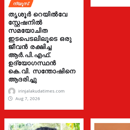
ന്യൂസ്
തൃശൂർ റെയിൽവേ
സ്റ്റേഷനിൽ
സമയോചിത
ഇടപെടലിലൂടെ ഒരു
ജീവൻ രക്ഷിച്ച
ആർ.പി.എഫ്.
ഉദ്യോഗസ്ഥൻ
കെ.വി. സന്തോഷിനെ
ആദരിച്ചു
irinjalakudatimes.com
Aug 7, 2026