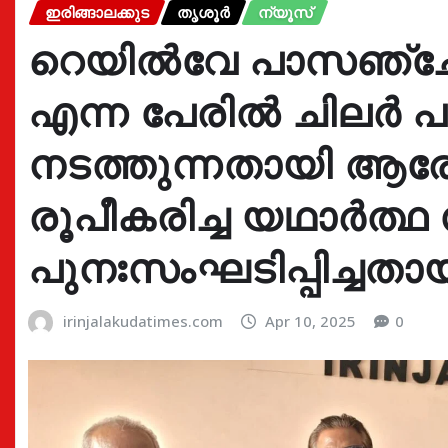
ഇരിങ്ങാലക്കുട
തൃശൂർ
ന്യൂസ്
റെയിൽവേ പാസഞ്ച
എന്ന പേരിൽ ചിലർ പണ
നടത്തുന്നതായി ആര
രൂപീകരിച്ച യഥാർത്ഥ
പുനഃസംഘടിപ്പിച്ചത
irinjalakudatimes.com
Apr 10, 2025
0