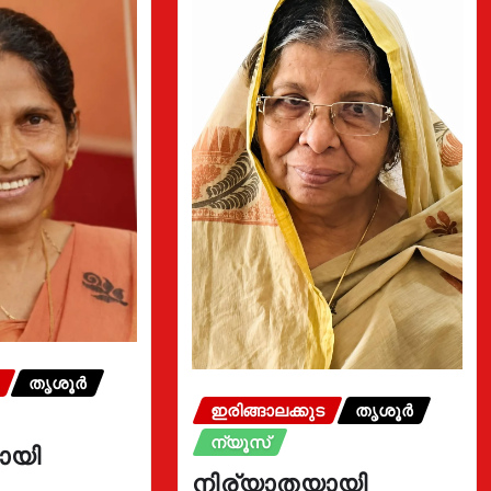
തൃശൂർ
ഇരിങ്ങാലക്കുട
തൃശൂർ
ന്യൂസ്
ായി
നിര്യാതയായി