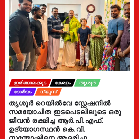
ഇരിങ്ങാലക്കുട
കേരളം
തൃശൂർ
ദേശീയം
ന്യൂസ്
തൃശൂർ റെയിൽവേ സ്റ്റേഷനിൽ
സമയോചിത ഇടപെടലിലൂടെ ഒരു
ജീവൻ രക്ഷിച്ച ആർ.പി.എഫ്.
ഉദ്യോഗസ്ഥൻ കെ.വി.
സന്തോഷിനെ ആദരിച്ചു