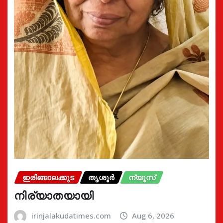
ഇരിങ്ങാലക്കുട
തൃശൂർ
ന്യൂസ്
നിര്യാതയായി
irinjalakudatimes.com
Aug 6, 2026