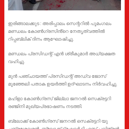
ഇരിങ്ങാലക്കുട : അരിപ്പാലം സെന്ററിൽ പൂമംഗലം
മണ്ഡലം കോൺഗ്രസിൻ്റെ നേതൃത്വത്തിൽ
റിപ്പബ്ലിക് ദിനം ആഘോഷിച്ചു.
മണ്ഡലം പ്രസിഡന്റ്‌ എൻ ശ്രീകുമാർ അധ്യക്ഷത
വഹിച്ചു.
മുൻ പഞ്ചായത്ത് പ്രസിഡന്റ്‌ അഡ്വ ജോസ്
മൂഞ്ഞേലി പതാക ഉയർത്തി ഉദ്ഘാടനം നിർവഹിച്ചു.
മഹിളാ കോൺഗ്രസ്‌ ജില്ലാ ജനറൽ സെക്രട്ടറി
രഞ്ജിനി മുഖ്യപ്രഭാഷണം നടത്തി.
ബ്ലോക്ക് കോൺഗ്രസ്‌ ജനറൽ സെക്രട്ടറി യു
ചന്ദ്രശേഖരൻ, ബ്ലോക്ക് ട്രഷറർ ടി എസ് പവിത്രൻ