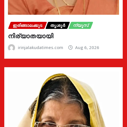
ഇരിങ്ങാലക്കുട
തൃശൂർ
ന്യൂസ്
നിര്യാതയായി
irinjalakudatimes.com
Aug 6, 2026