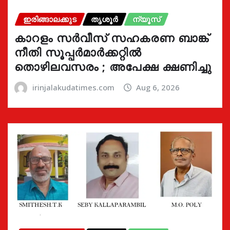
ഇരിങ്ങാലക്കുട
തൃശൂർ
ന്യൂസ്
കാറളം സർവീസ് സഹകരണ ബാങ്ക്
നീതി സൂപ്പർമാർക്കറ്റിൽ
തൊഴിലവസരം ; അപേക്ഷ ക്ഷണിച്ചു
irinjalakudatimes.com
Aug 6, 2026