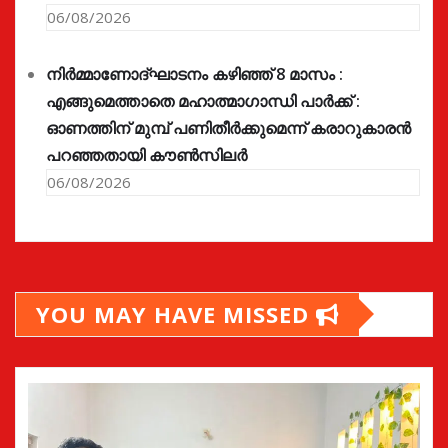
06/08/2026
നിർമ്മാണോദ്ഘാടനം കഴിഞ്ഞ് 8 മാസം :
എങ്ങുമെത്താതെ മഹാത്മാഗാന്ധി പാർക്ക് :
ഓണത്തിന് മുമ്പ് പണിതീർക്കുമെന്ന് കരാറുകാരൻ
പറഞ്ഞതായി കൗൺസിലർ
06/08/2026
YOU MAY HAVE MISSED