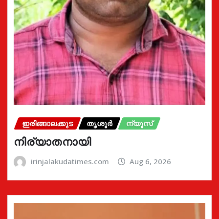
ഇരിങ്ങാലക്കുട
തൃശൂർ
ന്യൂസ്
നിര്യാതനായി
irinjalakudatimes.com
Aug 6, 2026