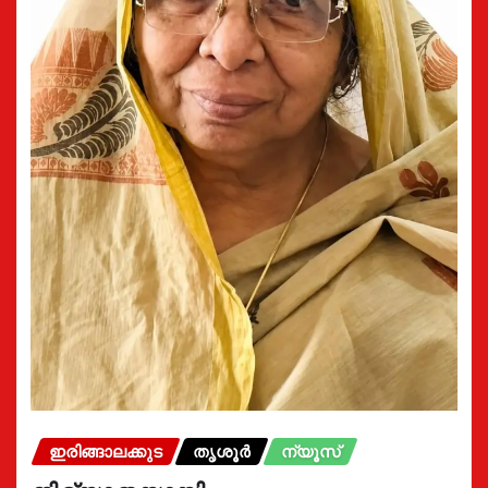
ഇരിങ്ങാലക്കുട
തൃശൂർ
ന്യൂസ്