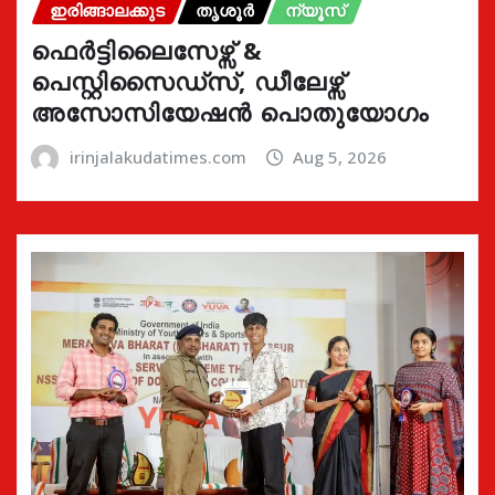
ഇരിങ്ങാലക്കുട
തൃശൂർ
ന്യൂസ്
ഫെർട്ടിലൈസേഴ്സ് &
പെസ്റ്റിസൈഡ്സ്, ഡീലേഴ്സ്
അസോസിയേഷൻ പൊതുയോഗം
irinjalakudatimes.com
Aug 5, 2026