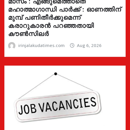
മാസം : എങ്ങുമെത്താതെ
മഹാത്മാഗാന്ധി പാർക്ക് : ഓണത്തിന്
മുമ്പ് പണിതീർക്കുമെന്ന്
കരാറുകാരൻ പറഞ്ഞതായി
കൗൺസിലർ
irinjalakudatimes.com
Aug 6, 2026