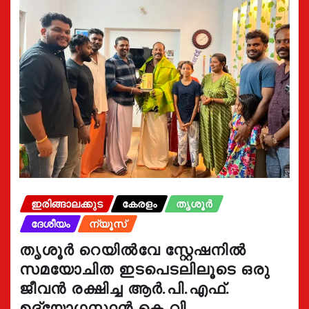
ഇരിങ്ങാലക്കുട
കേരളം
തൃശൂർ
ദേശീയം
ന്യൂസ്
തൃശൂർ റെയിൽവേ സ്റ്റേഷനിൽ
സമയോചിത ഇടപെടലിലൂടെ ഒരു
ജീവൻ രക്ഷിച്ച ആർ.പി.എഫ്.
ഉദ്യോഗസ്ഥൻ കെ.വി.