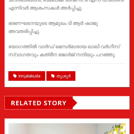
എന്നിവർ ആശംസകൾ അർപ്പിച്ചു.
ഭരണഘടനയുടെ ആമുഖം ടി ആർ ഷാജു
അവതരിപ്പിച്ചു.
യോഗത്തിൽ വാർഡ് മെമ്പർമാരായ ലാലി വർഗീസ്
സ്വാഗതവും കത്രീന ജോർജ് നന്ദിയും പറഞ്ഞു.
Irinjalakuda
തൃശൂർ
RELATED STORY