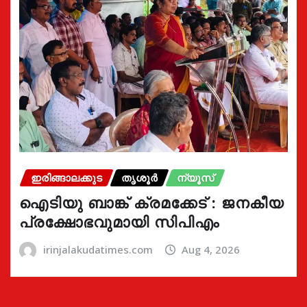
ഇരിങ്ങാലക്കുട
തൃശൂർ
ന്യൂസ്
ഐടിയു ബാങ്ക് ക്രമക്കേട് : ജനകീയ
പ്രക്ഷോഭവുമായി സിപിഎം
irinjalakudatimes.com
Aug 4, 2026