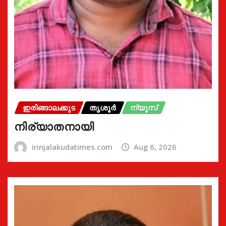
ഇരിങ്ങാലക്കുട
തൃശൂർ
ന്യൂസ്
നിര്യാതനായി
irinjalakudatimes.com
Aug 6, 2026