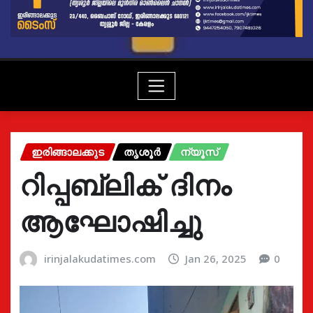
ഇരിങ്ങാലക്കുട
തൃശൂർ
ന്യൂസ്
റിപ്പബ്ലിക് ദിനം
ആഘോഷിച്ചു
irinjalakudatimes.com
Jan 26, 2025
0