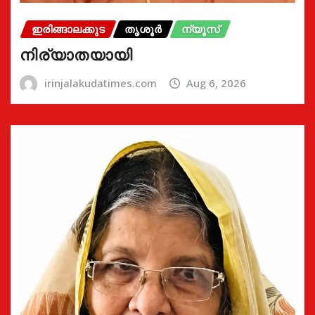
ഇരിങ്ങാലക്കുട
തൃശൂർ
ന്യൂസ്
നിര്യാതയായി
irinjalakudatimes.com
Aug 6, 2026