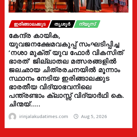
ഇരിങ്ങാലക്കുട
തൃശൂർ
ന്യൂസ്
കേന്ദ്ര കായിക,
യുവജനക്ഷേമവകുപ്പ് സംഘടിപ്പിച്ച
‘നശാ മുക്ത് യുവ ഫോർ വികസിത്
ഭാരത്’ ജില്ലാതല മത്സരങ്ങളിൽ
ജലഛായ ചിത്രരചനയിൽ മൂന്നാം
സ്ഥാനം നേടിയ ഇരിങ്ങാലക്കുട
ഭാരതീയ വിദ്യാഭവനിലെ
പന്ത്രണ്ടാം ക്ലാസ്സ് വിദ്യാർഥി കെ.
ചിന്മയ്…..
irinjalakudatimes.com
Aug 5, 2026