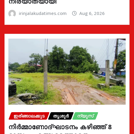
നിര്യാതയായി
irinjalakudatimes.com
Aug 6, 2026
ഇരിങ്ങാലക്കുട
തൃശൂർ
ന്യൂസ്
നിർമ്മാണോദ്ഘാടനം കഴിഞ്ഞ് 8