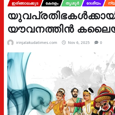
ഇരിങ്ങാലക്കുട
കേരളം
തൃശൂർ
ദേശീയം
ന്യ
യുവപ്രതിഭകൾക്കായി 
യൗവനത്തിൻ കലൈയാ
irinjalakudatimes.com
Nov 6, 2025
0