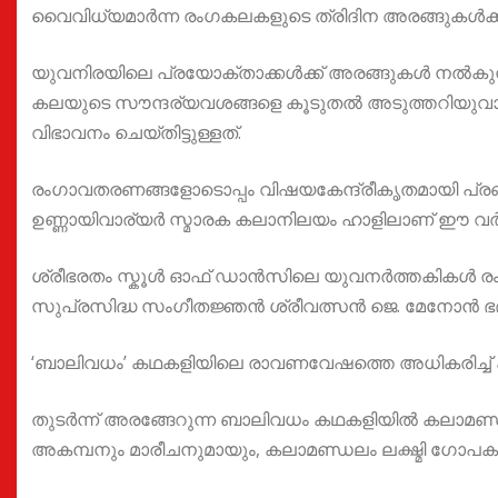
വൈവിധ്യമാർന്ന രംഗകലകളുടെ ത്രിദിന അരങ്ങുകൾക്ക്
യുവനിരയിലെ പ്രയോക്താക്കൾക്ക് അരങ്ങുകൾ നൽകുന്
കലയുടെ സൗന്ദര്യവശങ്ങളെ കൂടുതൽ അടുത്തറിയുവാൻ ഉ
വിഭാവനം ചെയ്തിട്ടുള്ളത്.
രംഗാവതരണങ്ങളോടൊപ്പം വിഷയകേന്ദ്രീകൃതമായി പ്രബന്
ഉണ്ണായിവാര്യർ സ്മാരക കലാനിലയം ഹാളിലാണ് ഈ വർ
ശ്രീഭരതം സ്കൂൾ ഓഫ് ഡാൻസിലെ യുവനർത്തകികൾ ര
സുപ്രസിദ്ധ സംഗീതജ്ഞൻ ശ്രീവത്സൻ ജെ. മേനോൻ ഭദ്രദീ
‘ബാലിവധം’ കഥകളിയിലെ രാവണവേഷത്തെ അധികരിച്ച് 
തുടർന്ന് അരങ്ങേറുന്ന ബാലിവധം കഥകളിയിൽ കലാമണ
അകമ്പനും മാരീചനുമായും, കലാമണ്ഡലം ലക്ഷ്മി ഗോപക