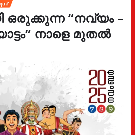
ൂസ്
ഒരുക്കുന്ന “നവ്യം –
ട്ടം” നാളെ മുതൽ