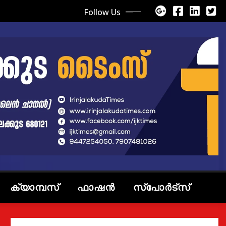
Follow Us
ക്യാമ്പസ്
ഫാഷൻ
സ്പോർട്സ്