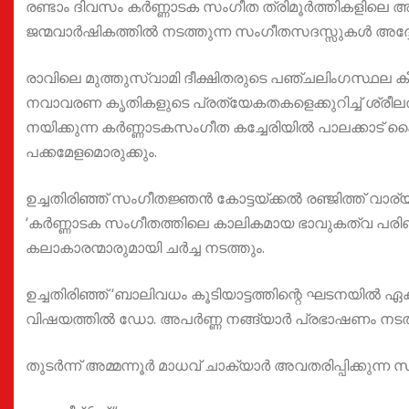
രണ്ടാം ദിവസം കർണ്ണാടക സംഗീത ത്രിമൂർത്തികളിലെ അമ
ജന്മവാർഷികത്തിൽ നടത്തുന്ന സംഗീതസദസ്സുകൾ അദ്ദേഹ
രാവിലെ മുത്തുസ്വാമി ദീക്ഷിതരുടെ പഞ്ചലിംഗസ്ഥല ക
നവാവരണ കൃതികളുടെ പ്രത്യേകതകളെക്കുറിച്ച് ശ്രീലത
നയിക്കുന്ന കർണ്ണാടകസംഗീത കച്ചേരിയിൽ പാലക്കാട് 
പക്കമേളമൊരുക്കും.
ഉച്ചതിരിഞ്ഞ് സംഗീതജ്ഞൻ കോട്ടയ്ക്കൽ രഞ്ജിത്ത് വാര്
‘കർണ്ണാടക സംഗീതത്തിലെ കാലികമായ ഭാവുകത്വ പരിണാ
കലാകാരന്മാരുമായി ചർച്ച നടത്തും.
ഉച്ചതിരിഞ്ഞ് ‘ബാലിവധം കൂടിയാട്ടത്തിന്റെ ഘടനയി
വിഷയത്തിൽ ഡോ. അപർണ്ണ നങ്ങ്യാർ പ്രഭാഷണം നടത്
തുടർന്ന് അമ്മന്നൂർ മാധവ് ചാക്യാർ അവതരിപ്പിക്കുന്ന