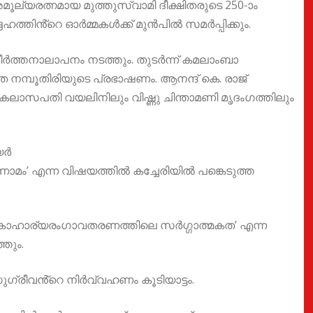
ൂല്യരത്നമായ മുത്തുസ്വാമി ദീക്ഷിതരുടെ 250-ാം
ത്തിൻ്റെ ഓർമ്മകൾക്ക് മുൻപിൽ സമർപ്പിക്കും.
ീർത്തനാലാപനം നടത്തും. തുടർന്ന് കമലാംബാ
 നമ്പൂതിരിയുടെ പ്രഭാഷണം. ആനന്ദ് കെ. രാജ്
കൈലാസപതി വയലിനിലും വിഷ്ണു ചിന്താമണി മൃദംഗത്തിലും
യർ
മം’ എന്ന വിഷയത്തിൽ കച്ചേരിയിൽ പങ്കെടുത്ത
ൽ ഏകാഹാര്യരംഗാവതരണത്തിലെ സർഗ്ഗാത്മകത’ എന്ന
തും.
 സുഗ്രീവൻ്റെ നിർവ്വഹണം കൂടിയാട്ടം.