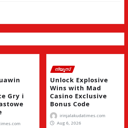
ന്യൂസ്
quawin
Unlock Explosive
Wins with Mad
e Gry i
Casino Exclusive
astowe
Bonus Code
e
irinjalakudatimes.com
Aug 6, 2026
atimes.com