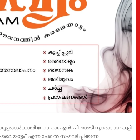
മുകുളങ്ങൾക്കായി ഡോ. കെ.എൻ. പിഷാരടി സ്മാരക കഥകളി
ൈയാട്ടം” എന്ന പേരിൽ സംഘടിപ്പിക്കുന്ന