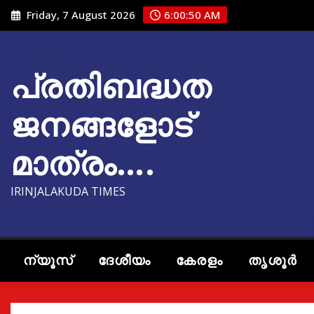
Skip
Friday, 7 August 2026
6:00:51 AM
to
content
പ്രതിബദ്ധത
ജനങ്ങളോട്
മാത്രം….
IRINJALAKUDA TIMES
ന്യൂസ്
ദേശീയം
കേരളം
തൃശൂർ