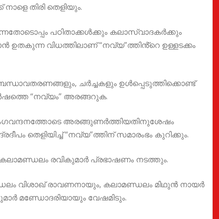
 നാളെ തിരി തെളിയും.
നതോടൊപ്പം പഠിതാക്കൾക്കും കലാസ്വാദകർക്കും
തകുന്ന വിധത്തിലാണ് “നവ്യ”ത്തിൻ്റെ ഉള്ളടക്കം
ധാവതരണങ്ങളും, ചർച്ചകളും ഉൾപ്പെടുത്തിക്കൊണ്ട്
ഷത്തെ “നവ്യം” അരങ്ങറുക.
ംഗവന്ദനത്തോടെ അരങ്ങുണർത്തിയതിനുശേഷം
പം തെളിയിച്ച് “നവ്യ”ത്തിന് സമാരംഭം കുറിക്കും.
കലാമണ്ഡലം രവികുമാർ പ്രഭാഷണം നടത്തും.
്ഡലം വിശാഖ് രാവണനായും, കലാമണ്ഡലം മിഥുൻ നായർ
ുമാർ മണ്ഡോദരിയായും വേഷമിടും.