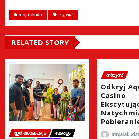
Irinjalakuda
തൃശൂർ
RELATED STORY
ന്യൂസ്
Odkryj A
Casino –
Ekscytując
Natychmi
Pobierani
ഇരിങ്ങാലക്കുട
കേരളം
irinjalakud