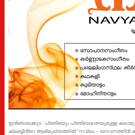
ഇരിങ്ങാലക്കുട : പ്രതിഭയും പ്രതിബദ്ധതയുമുള്ള കലാ
ക്ലബ്ബിൻ്റെ ആഭിമുഖ്യത്തിൽ “നവ്യം – യൗവനത്തിൻ കല