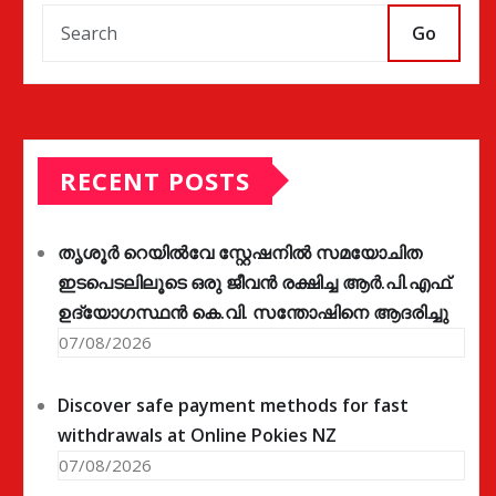
Go
RECENT POSTS
തൃശൂർ റെയിൽവേ സ്റ്റേഷനിൽ സമയോചിത
ഇടപെടലിലൂടെ ഒരു ജീവൻ രക്ഷിച്ച ആർ.പി.എഫ്.
ഉദ്യോഗസ്ഥൻ കെ.വി. സന്തോഷിനെ ആദരിച്ചു
07/08/2026
Discover safe payment methods for fast
withdrawals at Online Pokies NZ
07/08/2026