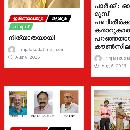
പാർക്ക് : 
മുമ്പ്
ഇരിങ്ങാലക്കുട
തൃശൂർ
പണിതീർക്കു
ന്യൂസ്
കരാറുകാ
നിര്യാതയായി
പറഞ്ഞതാ
കൗൺസില
irinjalakudatimes.com
Aug 6, 2026
irinjalakud
Aug 6, 2026