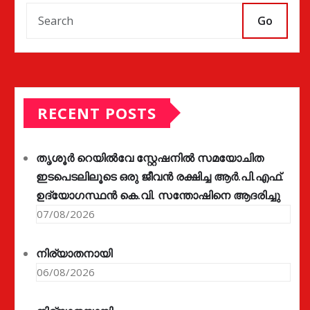
Go
RECENT POSTS
തൃശൂർ റെയിൽവേ സ്റ്റേഷനിൽ സമയോചിത
ഇടപെടലിലൂടെ ഒരു ജീവൻ രക്ഷിച്ച ആർ.പി.എഫ്.
ഉദ്യോഗസ്ഥൻ കെ.വി. സന്തോഷിനെ ആദരിച്ചു
07/08/2026
നിര്യാതനായി
06/08/2026