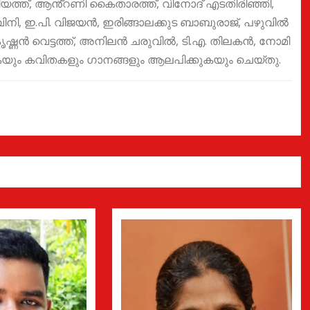
യത്ത്, ആൻ്റണി കൈതാരത്ത്, വിനോദ് എടതിരിഞ്ഞി,
നി, ഇ.പി. വിജയൻ, ഇരിങ്ങാലക്കുട ബാബുരാജ്, പഴുവിൽ
ഷ്ണൻ വെട്ടത്ത്, അനിലൻ ചരുവിൽ, ടി.എ. തിലകൻ, നോമി
യും കവിതകളും ഗാനങ്ങളും ആലപിക്കുകയും ചെയ്തു.