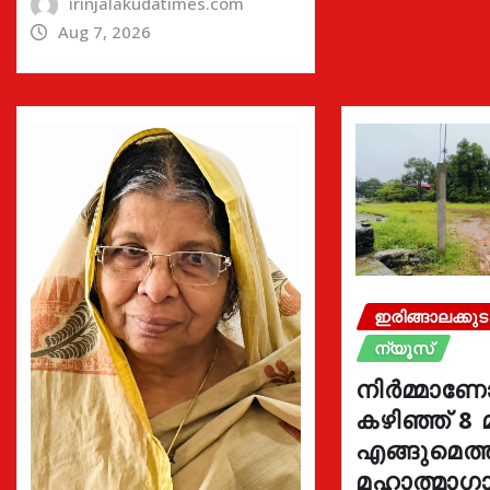
irinjalakudatimes.com
Aug 7, 2026
ഇരിങ്ങാലക്കുട
ന്യൂസ്
നിർമ്മാണ
കഴിഞ്ഞ് 8 
എങ്ങുമെത
മഹാത്മാഗാ