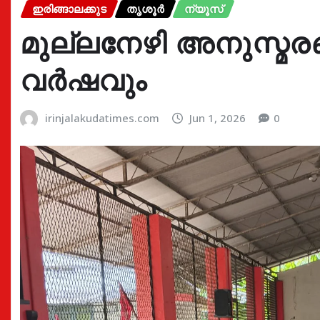
ഇരിങ്ങാലക്കുട
തൃശൂർ
ന്യൂസ്
മുല്ലനേഴി അനുസ്മ
വർഷവും
irinjalakudatimes.com
Jun 1, 2026
0