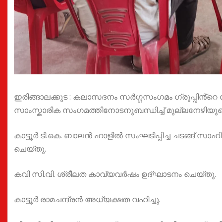
ഇരിങ്ങാലക്കുട : കലാസദനം സർഗ്ഗസംഗമം ഗ്രൂപ്പിൻ്റെ
സാംസ്കാരിക സംഗമത്തിനോടനുബന്ധിച്ച് മുല്ലനേഴിയുടെ
കാട്ടൂർ ടി.കെ. ബാലൻ ഹാളിൽ സംഘടിപ്പിച്ച ചടങ്ങ് 
ചെയ്തു.
കവി സി.വി. ശ്രീലത കാവ്യവർഷം ഉദ്ഘാടനം ചെയ്തു.
കാട്ടൂർ രാമചന്ദ്രൻ അധ്യക്ഷത വഹിച്ചു.