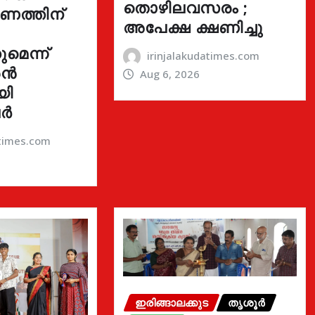
തൊഴിലവസരം ;
ഓണത്തിന്
അപേക്ഷ ക്ഷണിച്ചു
മെന്ന്
irinjalakudatimes.com
രൻ
Aug 6, 2026
യി
ർ
atimes.com
ഇരിങ്ങാലക്കുട
തൃശൂർ