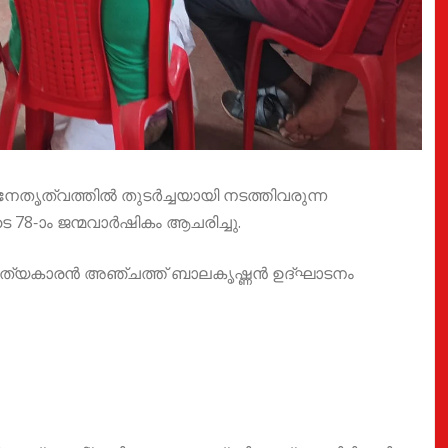
 നേതൃത്വത്തിൽ തുടർച്ചയായി നടത്തിവരുന്ന
 78-ാം ജന്മവാർഷികം ആചരിച്ചു.
സാഹിത്യകാരൻ അഞ്ചത്ത് ബാലകൃഷ്ണൻ ഉദ്ഘാടനം