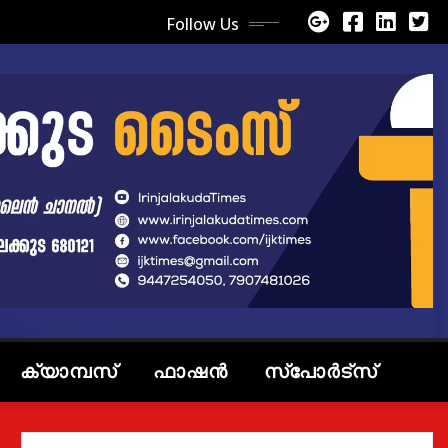
Follow Us
ക്യാമ്പസ്
ഫാഷൻ
സ്പോർട്സ്