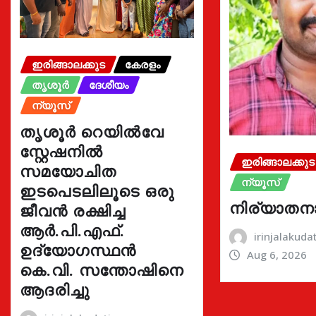
ഇരിങ്ങാലക്കുട
കേരളം
തൃശൂർ
ദേശീയം
ന്യൂസ്
തൃശൂർ റെയിൽവേ
സ്റ്റേഷനിൽ
ഇരിങ്ങാലക്കുട
സമയോചിത
ന്യൂസ്
ഇടപെടലിലൂടെ ഒരു
നിര്യാതന
ജീവൻ രക്ഷിച്ച
ആർ.പി.എഫ്.
irinjalakud
ഉദ്യോഗസ്ഥൻ
Aug 6, 2026
കെ.വി. സന്തോഷിനെ
ആദരിച്ചു