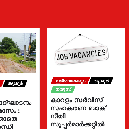
ഇരിങ്ങാലക്കുട
തൃശൂർ
തൃശൂർ
ന്യൂസ്
കാറളം സർവീസ്
ോദ്ഘാടനം
സഹകരണ ബാങ്ക്
മാസം :
നീതി
്താതെ
സൂപ്പർമാർക്കറ്റിൽ
ന്ധി