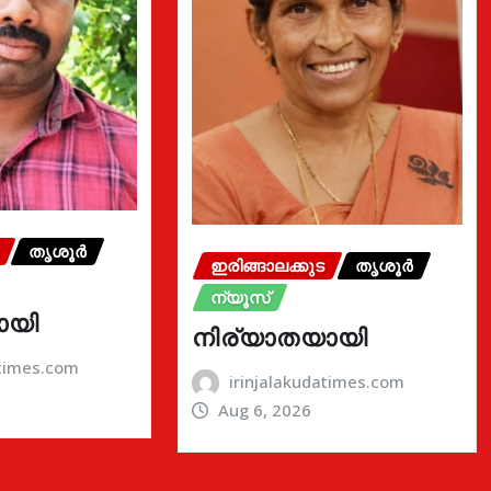
തൃശൂർ
ഇരിങ്ങാലക്കുട
തൃശൂർ
ന്യൂസ്
ായി
നിര്യാതയായി
atimes.com
irinjalakudatimes.com
Aug 6, 2026