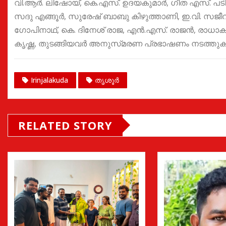
വി.ആർ. ലിഷോയ്, കെ.എസ്. ഉദയകുമാർ, ഗീത എസ്. പടി
സദു എങ്ങൂർ, സുരേഷ് ബാബു കിഴുത്താണി, ഇ.വി. സജീവി
ഗോപിനാഥ്, കെ. ദിനേശ് രാജ, എൻ.എസ്. രാജൻ, രാധാകൃ
കൃഷ്ണ, തുടങ്ങിയവർ അനുസ്‌മരണ പ്രഭാഷണം നടത്തുക
Irinjalakuda
തൃശൂർ
RELATED STORY